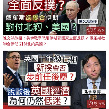
陳文鴻教授：美伊戰爭恐引伊斯蘭國家全面反撲？ 俄羅斯欲
聯合伊朗 對付北約美國？