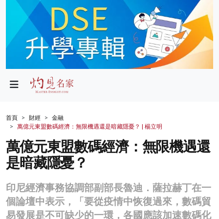
政局
教育
文化
財經
首頁
財經
金融
萬億元東盟數碼經濟：無限機遇還是暗藏隱憂？ | 楊立明
生活
萬億元東盟數碼經濟：無限機遇還
健康
是暗藏隱憂？
商業
印尼經濟事務協調部副部長魯迪．薩拉赫丁在一
科技
個論壇中表示，「要從疫情中恢復過來，數碼貿
影片
易發展是不可缺少的一環，各國應該加速數碼化