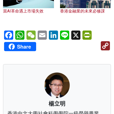
當AI革命遇上市場失效
香港金融業的未來必修課
Facebook
WhatsApp
WeChat
Email
LinkedIn
Line
X
PrintFriendl
C
Share
Li
楊立明
香港中文大學社會科學學院一級榮譽畢業，