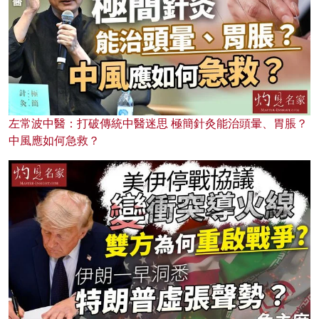
左常波中醫：打破傳統中醫迷思 極簡針灸能治頭暈、胃脹？
中風應如何急救？