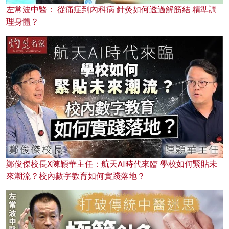
左常波中醫： 從痛症到內科病 針灸如何透過解筋結 精準調
理身體？
鄭俊傑校長X陳穎華主任：航天AI時代來臨 學校如何緊貼未
來潮流？校內數字教育如何實踐落地？