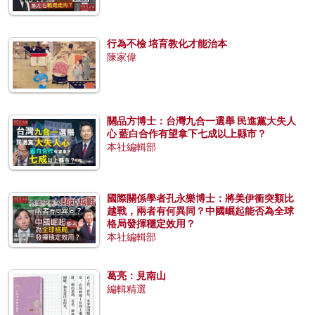
行為不檢 培育教化才能治本
陳家偉
關品方博士：台灣九合一選舉 民進黨大失人
心 藍白合作有望拿下七成以上縣市？
本社編輯部
國際關係學者孔永樂博士：將美伊衝突類比
越戰，兩者有何異同？中國崛起能否為全球
格局發揮穩定效用？
本社編輯部
葛亮：見南山
編輯精選