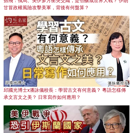
鄧飛：俄烏、美伊多方衝突交織，是否釀成世界大戰？ 伊朗
甘冒政權風險攻擊美軍，背後有何盤算？
邱國光博士x潘詠儀校長：學習古文有何意義？ 粵語怎樣傳
承文言文之美？ 日常寫作如何應用？