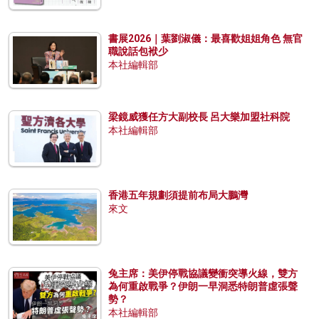
書展2026｜葉劉淑儀：最喜歡姐姐角色 無官
職說話包袱少
本社編輯部
梁鏡威獲任方大副校長 呂大樂加盟社科院
本社編輯部
香港五年規劃須提前布局大鵬灣
來文
兔主席：美伊停戰協議變衝突導火線，雙方
為何重啟戰爭？伊朗一早洞悉特朗普虛張聲
勢？
本社編輯部