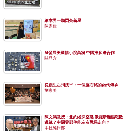
繪本界一顆閃亮新星
陳家偉
AI發展美國搞小院高牆 中國推多邊合作
關品方
從顧生岳到沈平：一個座右銘的兩代傳承
劉家美
陳文鴻教授：北約縱深空襲 俄羅斯瀕臨戰敗
邊緣？中國零部件能左右戰局走向？
本社編輯部