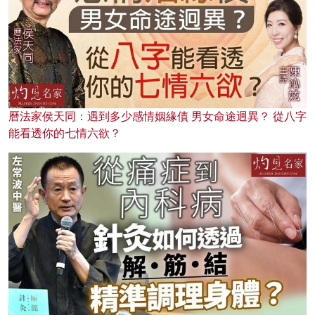
曆法家侯天同：遇到多少感情姻緣債 男女命途迥異？ 從八字
能看透你的七情六欲？