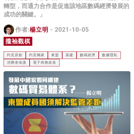
轉型，而通力合作是促進該地區數碼經濟發展的
名家榜
成功的關鍵。」
灼見活動
作者:
楊立明
- 2021-10-05
關於我們
攏袖觀棋
灼見原創
灼見獨家
東盟
基建
數碼經濟
數據隱私
消費者保護
電子商務政策