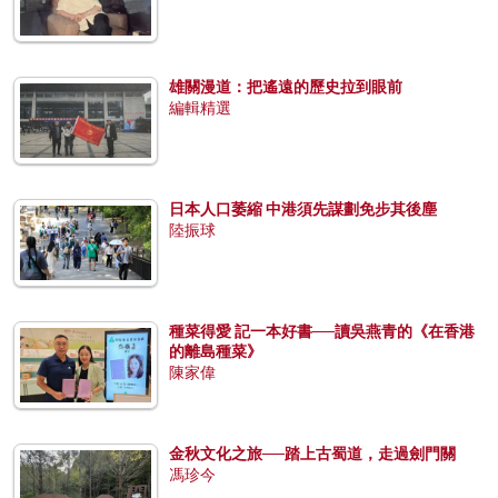
雄關漫道：把遙遠的歷史拉到眼前
編輯精選
日本人口萎縮 中港須先謀劃免步其後塵
陸振球
種菜得愛 記一本好書──讀吳燕青的《在香港
的離島種菜》
陳家偉
金秋文化之旅──踏上古蜀道，走過劍門關
馮珍今