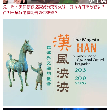
兔主席：美伊停戰協議變衝突導火線，雙方為何重啟戰爭？
伊朗一早洞悉特朗普虛張聲勢？