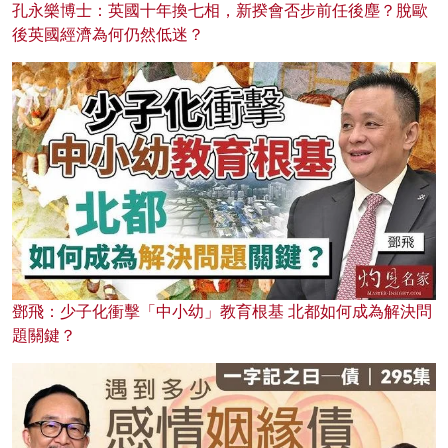
孔永樂博士：英國十年換七相，新揆會否步前任後塵？脫歐
後英國經濟為何仍然低迷？
鄧飛：少子化衝擊「中小幼」教育根基 北都如何成為解決問
題關鍵？