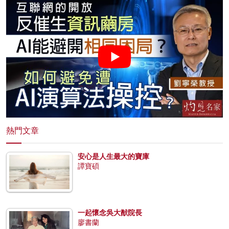
熱門文章
安心是人生最大的寶庫
譚寶碩
一起懷念吳大猷院長
廖書蘭