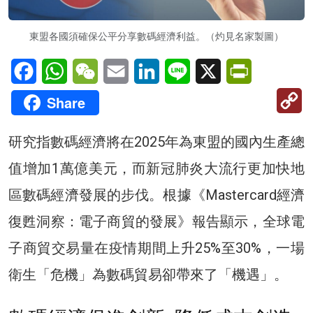
東盟各國須確保公平分享數碼經濟利益。（灼見名家製圖）
Facebook
WhatsApp
WeChat
Email
LinkedIn
Line
X
PrintFriendl
C
Share
Li
研究指數碼經濟將在2025年為東盟的國內生產總
值增加1萬億美元，而新冠肺炎大流行更加快地
區數碼經濟發展的步伐。根據《Mastercard經濟
復甦洞察：電子商貿的發展》報告顯示，全球電
子商貿交易量在疫情期間上升25%至30%，一場
衛生「危機」為數碼貿易卻帶來了「機遇」。