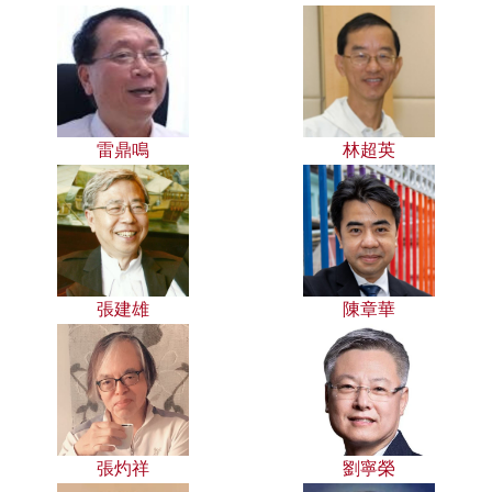
雷鼎鳴
林超英
張建雄
陳章華
張灼祥
劉寧榮