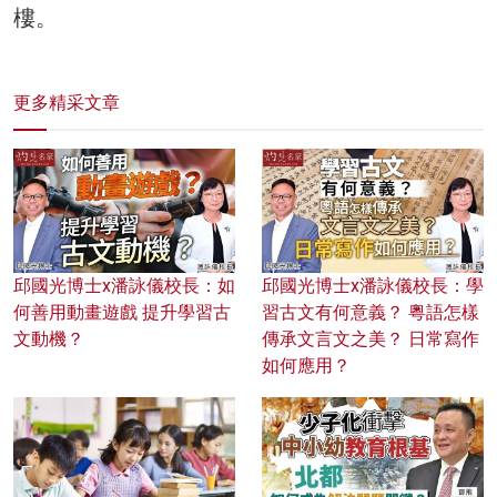
樓。
更多精采文章
邱國光博士x潘詠儀校長：如
邱國光博士x潘詠儀校長：學
何善用動畫遊戲 提升學習古
習古文有何意義？ 粵語怎樣
文動機？
傳承文言文之美？ 日常寫作
如何應用？