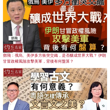
鄧飛：俄烏、美伊多方衝突交織，是否釀成世界大戰？ 伊朗
甘冒政權風險攻擊美軍，背後有何盤算？