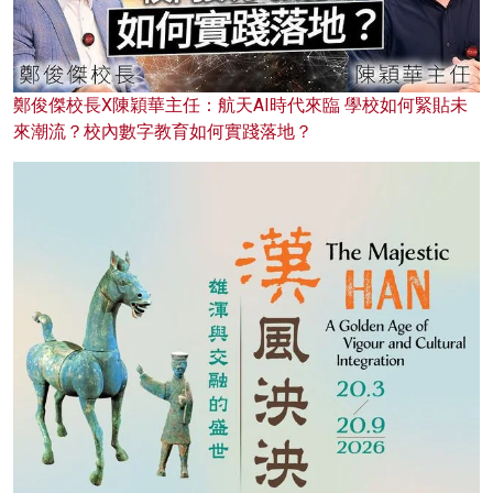
鄭俊傑校長X陳穎華主任：航天AI時代來臨 學校如何緊貼未
來潮流？校內數字教育如何實踐落地？