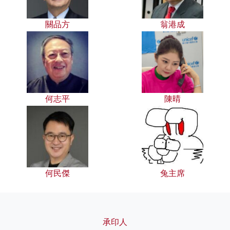
關品方
翁港成
何志平
陳晴
何民傑
兔主席
承印人