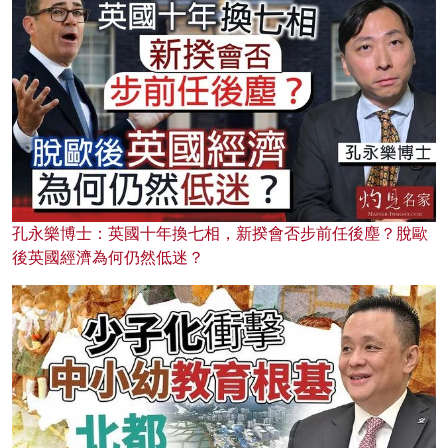
孔永樂博士：英國十年換七相，新揆會否步前任後塵？脫歐
後英國經濟為何仍然低迷？