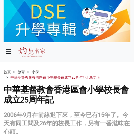
政局
教育
文化
財經
首頁
教育
小學
中華基督教會香港區會小學校長會成立25周年記 | 馮文正
生活
中華基督教會香港區會小學校長會
健康
成立25周年記
商業
2006年9月在前線退下來，至今已有15年了。今
科技
天有同工問及26年的校長工作，另有一番滋味在
影片
心頭。