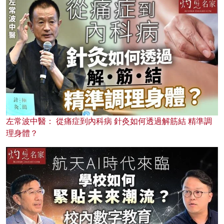
左常波中醫： 從痛症到內科病 針灸如何透過解筋結 精準調
理身體？