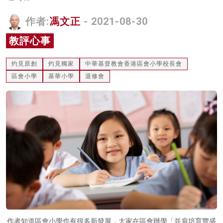
名家榜
作者:
馮文正
- 2021-08-30
灼見活動
教評心事
關於我們
灼見原創
灼見獨家
中華基督教會香港區會小學校長會
區會小學
基華小學
退修會
作者知道區會小學也有很多新發展，大家在區會辦學「並肩培育豐盛