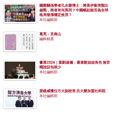
國際關係學者孔永樂博士：將美伊衝突類比
越戰，兩者有何異同？中國崛起能否為全球
格局發揮穩定效用？
本社編輯部
葛亮：見南山
編輯精選
書展2026｜葉劉淑儀：最喜歡姐姐角色 無官
職說話包袱少
本社編輯部
梁鏡威獲任方大副校長 呂大樂加盟社科院
本社編輯部