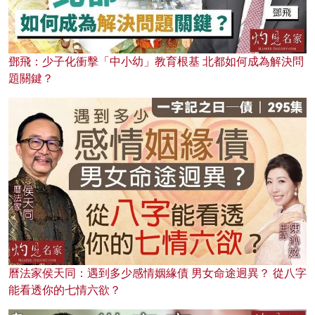
鄧飛：少子化衝擊「中小幼」教育根基 北都如何成為解決問
題關鍵？
曆法家侯天同：遇到多少感情姻緣債 男女命途迥異？ 從八字
能看透你的七情六欲？