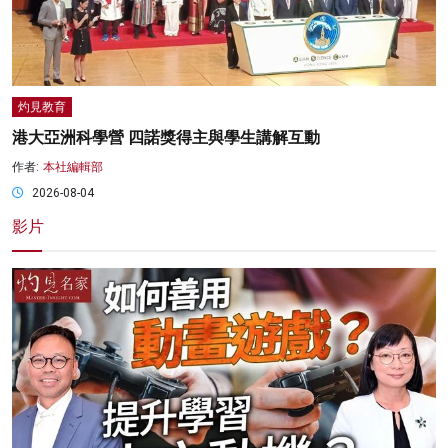
灼見教育
港大亞洲科學營 四諾獎得主與學生講解互動
作者:
本社編輯部
2026-08-04
影片