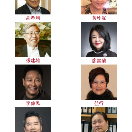
高希均
黃珍妮
張建雄
廖書蘭
李偉民
益行