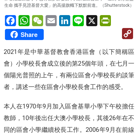
生命 攜手見證基督大愛」的高揚旗幟下默默前進。（Shutterstock）
Facebook
WhatsApp
WeChat
Email
LinkedIn
Line
X
PrintFriendl
C
Share
Li
2021年是中華基督教會香港區會（以下簡稱區
會）小學校長會成立後的第25個年頭，在七月一
個陽光普照的上午，有兩位區會小學校長約談筆
者，講述一些在區會小學校長會工作的感受。
本人在1970年9月加入區會基華小學下午校擔任
教師，10年後出任大澳小學校長，其後26年在不
同的區會小學繼續校長工作。2006年9月在前線