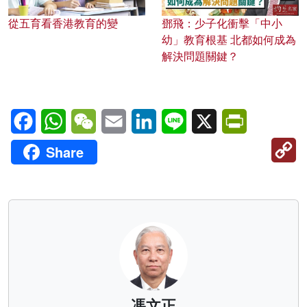
從五育看香港教育的變
鄧飛：少子化衝擊「中小
幼」教育根基 北都如何成為
解決問題關鍵？
Facebook
WhatsApp
WeChat
Email
LinkedIn
Line
X
PrintFriendl
C
Share
Li
馮文正