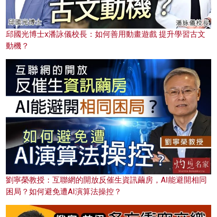
邱國光博士x潘詠儀校長：如何善用動畫遊戲 提升學習古文
動機？
劉寧榮教授：互聯網的開放反催生資訊繭房，AI能避開相同
困局？如何避免遭AI演算法操控？