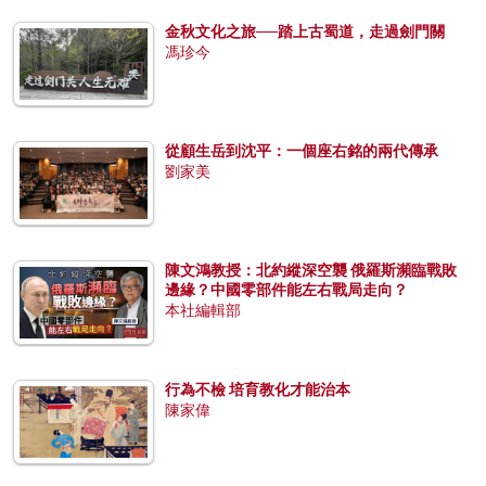
金秋文化之旅──踏上古蜀道，走過劍門關
馮珍今
從顧生岳到沈平：一個座右銘的兩代傳承
劉家美
陳文鴻教授：北約縱深空襲 俄羅斯瀕臨戰敗
邊緣？中國零部件能左右戰局走向？
本社編輯部
行為不檢 培育教化才能治本
陳家偉