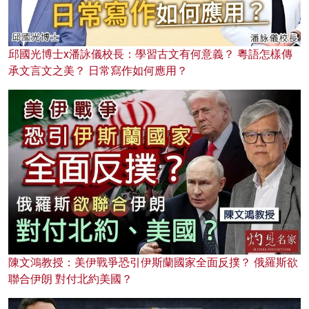
邱國光博士x潘詠儀校長：學習古文有何意義？ 粵語怎樣傳
承文言文之美？ 日常寫作如何應用？
陳文鴻教授：美伊戰爭恐引伊斯蘭國家全面反撲？ 俄羅斯欲
聯合伊朗 對付北約美國？