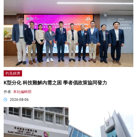
灼見經濟
K型分化 科技難解內需之困 學者倡政策協同發力
作者:
本社編輯部
2026-08-06