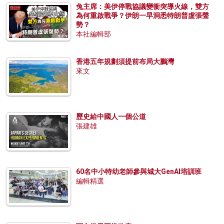
兔主席：美伊停戰協議變衝突導火線，雙方
為何重啟戰爭？伊朗一早洞悉特朗普虛張聲
勢？
本社編輯部
香港五年規劃須提前布局大鵬灣
來文
歷史給中國人一個公道
張建雄
60名中小特幼老師參與城大GenAI培訓班
編輯精選