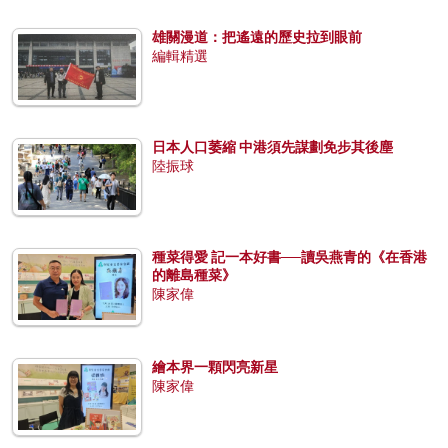
雄關漫道：把遙遠的歷史拉到眼前
編輯精選
日本人口萎縮 中港須先謀劃免步其後塵
陸振球
種菜得愛 記一本好書──讀吳燕青的《在香港
的離島種菜》
陳家偉
繪本界一顆閃亮新星
陳家偉