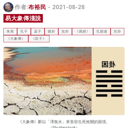
作者:
布裕民
- 2021-08-28
名家榜
易大象傳淺說
灼見活動
關於我們
朱熹
孔子
孟子
困卦
兌卦
《易經》
孔穎達
坎卦
《大象傳》
《莊子》
《大象傳》辭以「澤無水」來形容生死攸關的困境。
（Shutterstock）