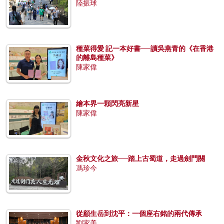
陸振球
種菜得愛 記一本好書──讀吳燕青的《在香港
的離島種菜》
陳家偉
繪本界一顆閃亮新星
陳家偉
金秋文化之旅──踏上古蜀道，走過劍門關
馮珍今
從顧生岳到沈平：一個座右銘的兩代傳承
劉家美