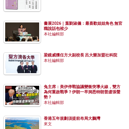
書展2026｜葉劉淑儀：最喜歡姐姐角色 無官
職說話包袱少
本社編輯部
梁鏡威獲任方大副校長 呂大樂加盟社科院
本社編輯部
兔主席：美伊停戰協議變衝突導火線，雙方
為何重啟戰爭？伊朗一早洞悉特朗普虛張聲
勢？
本社編輯部
香港五年規劃須提前布局大鵬灣
來文