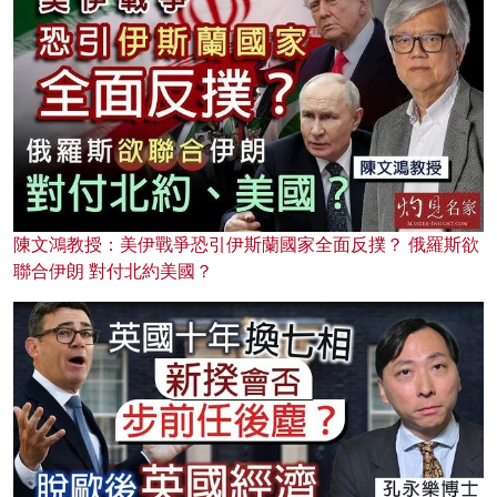
陳文鴻教授：美伊戰爭恐引伊斯蘭國家全面反撲？ 俄羅斯欲
聯合伊朗 對付北約美國？