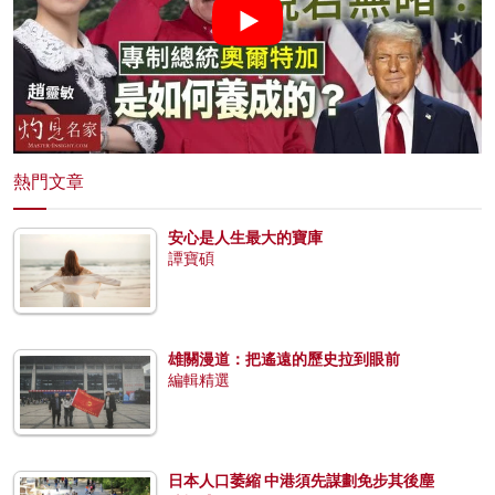
熱門文章
安心是人生最大的寶庫
譚寶碩
雄關漫道：把遙遠的歷史拉到眼前
編輯精選
日本人口萎縮 中港須先謀劃免步其後塵