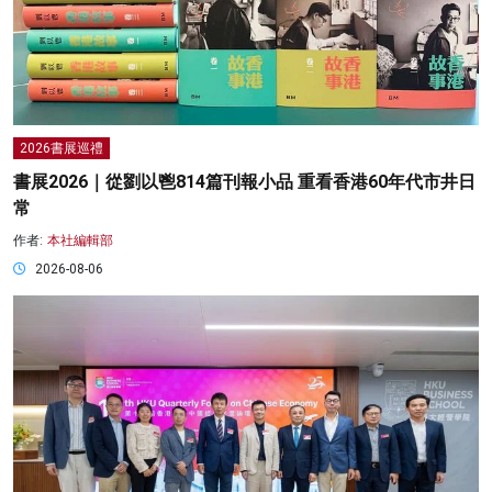
2026書展巡禮
書展2026｜從劉以鬯814篇刊報小品 重看香港60年代市井日
常
作者:
本社編輯部
2026-08-06