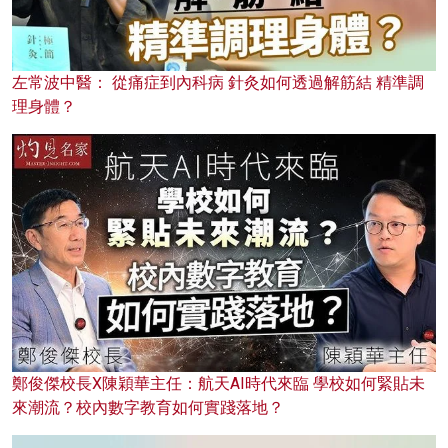
左常波中醫： 從痛症到內科病 針灸如何透過解筋結 精準調
理身體？
鄭俊傑校長X陳穎華主任：航天AI時代來臨 學校如何緊貼未
來潮流？校內數字教育如何實踐落地？