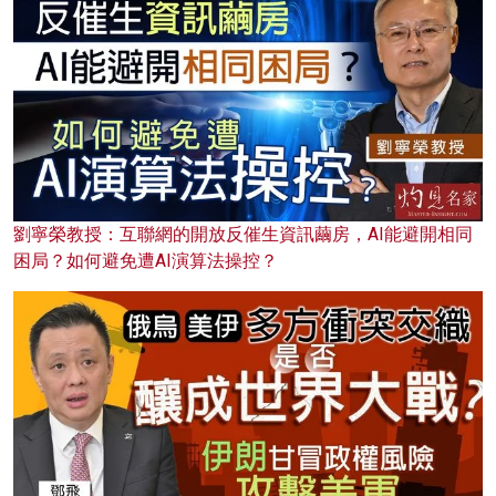
劉寧榮教授：互聯網的開放反催生資訊繭房，AI能避開相同
困局？如何避免遭AI演算法操控？