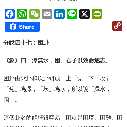
Facebook
WhatsApp
WeChat
Email
LinkedIn
Line
X
PrintFriendl
C
Share
Li
分說四十七：困卦
《象》曰：澤無水，困。君子以致命遂志。
困卦由兌卦和坎卦組成，上「兌」下「坎」，
「兌」為澤，「坎」為水，所以說「澤水，
困」。
這個卦名的解釋很容易，困就是困境、困難、困