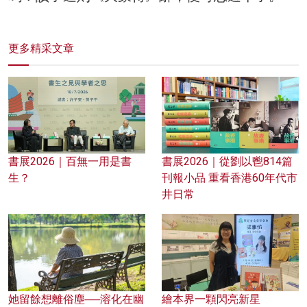
更多精采文章
書展2026｜百無一用是書
書展2026｜從劉以鬯814篇
生？
刊報小品 重看香港60年代市
井日常
她留餘想離俗塵──溶化在幽
繪本界一顆閃亮新星