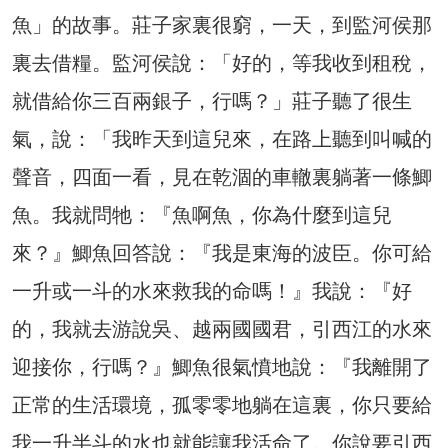
魚」的故事。莊子家裏很窮，一天，到監河侯那
裏去借糧。監河侯說：「好的，等我收到租稅，
就借給你三百兩銀子，行嗎？」莊子聽了很生
氣，說：「我昨天到這兒來，在路上聽到叫喊的
聲音，四面一看，見在乾涸的車轍裏躺著一條鯽
魚。我就問牠：『魚啊魚，你為什麼到這兒
來？』鯽魚回答說：『我是東海的波臣。你可給
一升或一斗的水來救我的命嗎！』我說：『好
的，我就去游說吳、越兩國國君，引西江的水來
迎接你，行嗎？』鯽魚很氣憤地說：『我離開了
正常的生活環境，孤零零地躺在這裏，你只要給
我一升半斗的水也就能讓我活命了。你說要引西