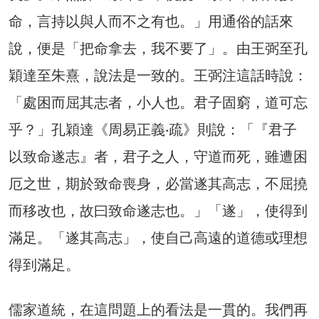
命，言持以與人而不之有也。」用通俗的話來
說，便是「把命拿去，我不要了」。由王弼至孔
穎達至朱熹，說法是一致的。王弼注這話時說：
「處困而屈其志者，小人也。君子固窮，道可忘
乎？」孔穎達《周易正義‧疏》則說：「『君子
以致命遂志』者，君子之人，守道而死，雖遭困
厄之世，期於致命喪身，必當遂其高志，不屈撓
而移改也，故曰致命遂志也。」「遂」，使得到
滿足。「遂其高志」，使自己高遠的道德或理想
得到滿足。
儒家道統，在這問題上的看法是一貫的。我們再