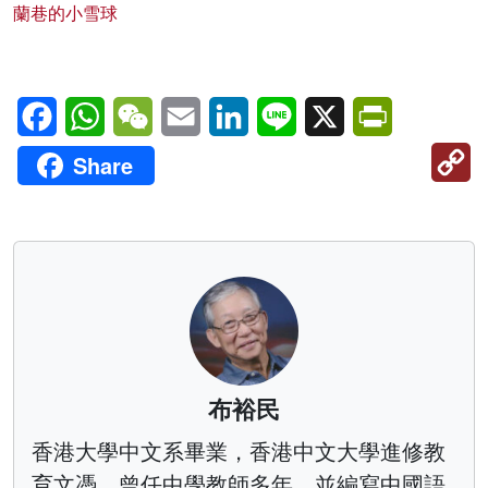
蘭巷的小雪球
Facebook
WhatsApp
WeChat
Email
LinkedIn
Line
X
PrintFriendl
C
Share
Li
布裕民
香港大學中文系畢業，香港中文大學進修教
育文憑。曾任中學教師多年，並編寫中國語