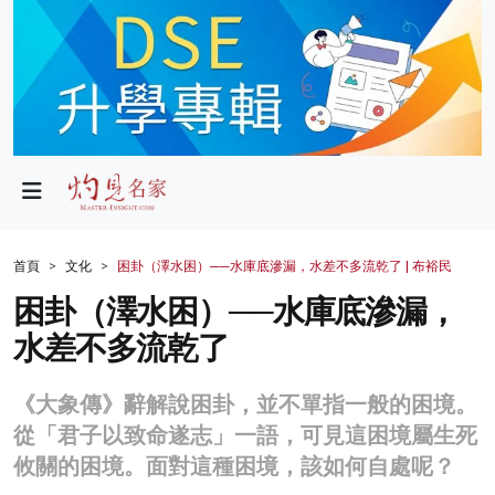
政局
教育
文化
財經
首頁
文化
困卦（澤水困）──水庫底滲漏，水差不多流乾了 | 布裕民
生活
困卦（澤水困）──水庫底滲漏，
水差不多流乾了
健康
商業
《大象傳》辭解說困卦，並不單指一般的困境。
從「君子以致命遂志」一語，可見這困境屬生死
科技
攸關的困境。面對這種困境，該如何自處呢？
影片