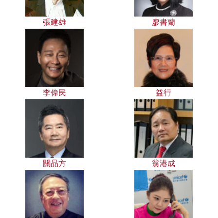
張建雄
廖書蘭
李偉民
益行
關品方
翁港成