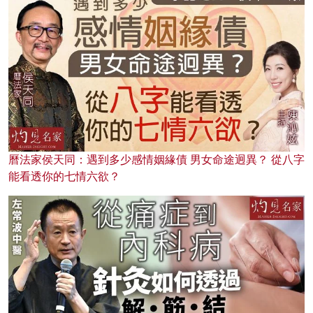
曆法家侯天同：遇到多少感情姻緣債 男女命途迥異？ 從八字
能看透你的七情六欲？