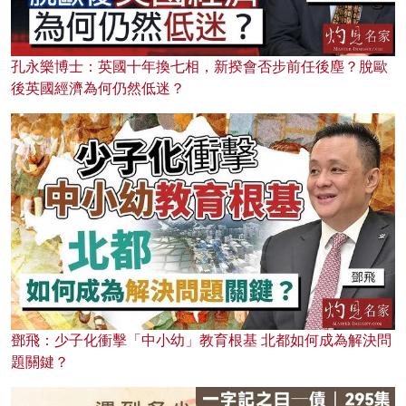
孔永樂博士：英國十年換七相，新揆會否步前任後塵？脫歐
後英國經濟為何仍然低迷？
鄧飛：少子化衝擊「中小幼」教育根基 北都如何成為解決問
題關鍵？