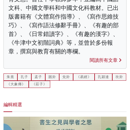
文科、中國文學科和中國文化科教材。已出
版書籍有《文體寫作指導》、《寫作思維技
巧》、《寫作語法修辭手冊》、《有趣的部
首》、《日常錯讀字》、《有趣的漢字》、
《牛津中文初階詞典》等，並曾於多份報
章，撰寫與教育有關的專欄。
閱讀所有文章
朱熹
孔子
孟子
困卦
兌卦
《易經》
孔穎達
坎卦
《大象傳》
《莊子》
編輯精選