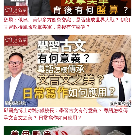
鄧飛：俄烏、美伊多方衝突交織，是否釀成世界大戰？ 伊朗
甘冒政權風險攻擊美軍，背後有何盤算？
邱國光博士x潘詠儀校長：學習古文有何意義？ 粵語怎樣傳
承文言文之美？ 日常寫作如何應用？