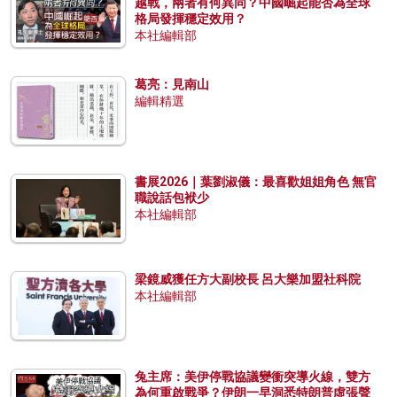
越戰，兩者有何異同？中國崛起能否為全球
格局發揮穩定效用？
本社編輯部
葛亮：見南山
編輯精選
書展2026｜葉劉淑儀：最喜歡姐姐角色 無官
職說話包袱少
本社編輯部
梁鏡威獲任方大副校長 呂大樂加盟社科院
本社編輯部
兔主席：美伊停戰協議變衝突導火線，雙方
為何重啟戰爭？伊朗一早洞悉特朗普虛張聲