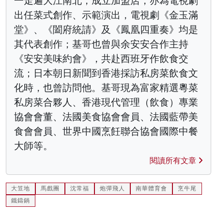
一走遍大江南北，成立加盟店，亦為電視劇
出任菜式創作、示範演出，電視劇《金玉滿
堂》、《闔府統請》及《鳳凰四重奏》均是
其代表創作；基哥也曾與余安安合作主持
《安安美味約會》，共赴西班牙作飲食交
流；日本朝日新聞到香港採訪私房菜飲食文
化時，也曾訪問他。基哥現為富家精選粵菜
私房菜合夥人、香港現代管理（飲食）專業
協會會董、法國美食協會會員、法國藍帶美
食會會員、世界中國烹飪聯合協會國際中餐
大師等。
閱讀所有文章
大笪地
馬戲團
沈常福
炮彈飛人
南華體育會
烹牛尾
鐵鑄鍋