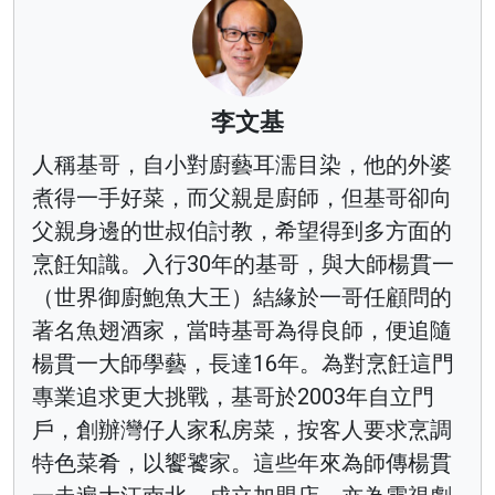
李文基
人稱基哥，自小對廚藝耳濡目染，他的外婆
煮得一手好菜，而父親是廚師，但基哥卻向
父親身邊的世叔伯討教，希望得到多方面的
烹飪知識。入行30年的基哥，與大師楊貫一
（世界御廚鮑魚大王）結緣於一哥任顧問的
著名魚翅酒家，當時基哥為得良師，便追隨
楊貫一大師學藝，長達16年。為對烹飪這門
專業追求更大挑戰，基哥於2003年自立門
戶，創辦灣仔人家私房菜，按客人要求烹調
特色菜肴，以饗饕家。這些年來為師傳楊貫