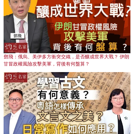
鄧飛：俄烏、美伊多方衝突交織，是否釀成世界大戰？ 伊朗
甘冒政權風險攻擊美軍，背後有何盤算？