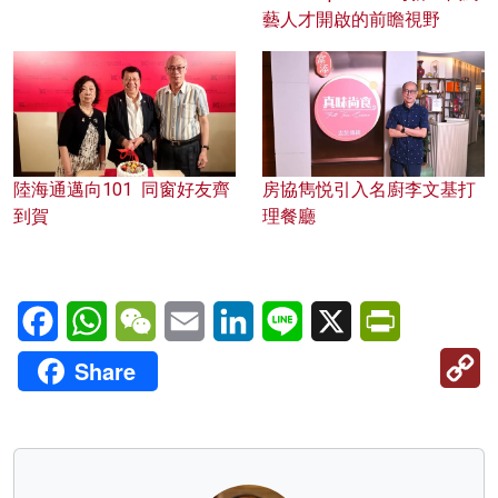
藝人才開啟的前瞻視野
陸海通邁向101 同窗好友齊
房協雋悦引入名廚李文基打
到賀
理餐廳
Facebook
WhatsApp
WeChat
Email
LinkedIn
Line
X
PrintFriendl
C
Share
Li