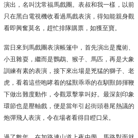
演出，名叫沈常福馬戲團。表叔和我一樣，以前
只在黑白電視機收看過馬戲表演，得知能親身觀
看即興奮莫名，趕忙排隊購票，如獲至寶。
當日來到馬戲團表演帳篷中，首先演出是魔術、
小丑雜耍，繼而是鸚鵡、猴子、馬匹，再是大象
訓練有素的表演，接下來出場是兇猛的獅子、老
虎，看着這些咆哮着的猛獸乖乖的在馴獸師揮鞭
下做出難度動作，令觀眾擊掌叫好。最深刻印象
環節也是壓軸戲，便是當年引起街頭巷尾熱議的
炮彈飛人表演，令在場者看得目瞪口呆。
過了數年，在加路連山道上夜中學，馬路對面就