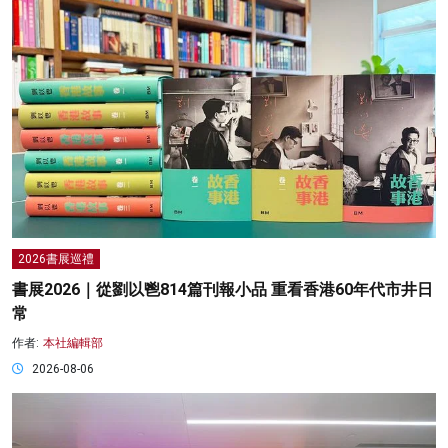
2026書展巡禮
書展2026｜從劉以鬯814篇刊報小品 重看香港60年代市井日
常
作者:
本社編輯部
2026-08-06