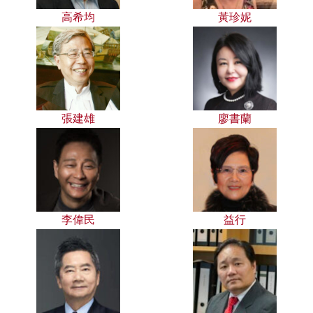
高希均
黃珍妮
張建雄
廖書蘭
李偉民
益行