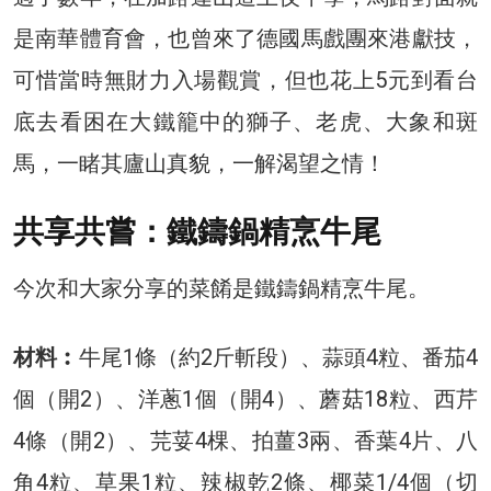
是南華體育會，也曾來了德國馬戲團來港獻技，
可惜當時無財力入場觀賞，但也花上5元到看台
底去看困在大鐵籠中的獅子、老虎、大象和斑
馬，一睹其廬山真貌，一解渴望之情！
共享共嘗：鐵鑄鍋精烹牛尾
今次和大家分享的菜餚是鐵鑄鍋精烹牛尾。
材料︰
牛尾1條（約2斤斬段）、蒜頭4粒、番茄4
個（開2）、洋蔥1個（開4）、蘑菇18粒、西芹
4條（開2）、芫荽4棵、拍薑3兩、香葉4片、八
角4粒、草果1粒、辣椒乾2條、椰菜1/4個（切