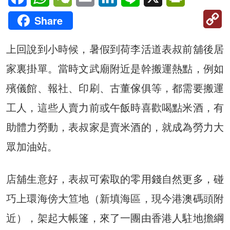
C
Share
Li
上回說到小時候，暑假到荷李活道表叔前舖後居
家裏掛單。當時文武廟附近是幹搬運熱點，例如
殯儀館、報社、印刷、古董傢俱等，都需要搬運
工人，這些人賣力前或午飯時喜歡喝點米酒，有
助體力勞動，表叔家是賣米酒的，就成為勞力大
眾加油站。
店舖生意好，表叔可索取的零用錢自然更多，碰
巧上環海傍大笪地（新填海區，現今港澳碼頭附
近），架起大帳篷，來了一團由香港人駐地擔綱