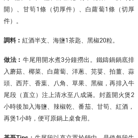
開）、甘筍1條（切厚件）、白蘿蔔1條（切厚
件）。
調料︰
紅酒半支、海鹽1茶匙、黑椒20粒。
做法︰
牛尾用開水煮3分鐘撈出。鐵鑄鍋鍋底排
入蘑菇、椰菜、白蘿蔔、洋蔥、芫荽、拍薑、蒜
頭、西芹、香葉、八角、草果、黑椒，再排入牛
尾段（直立）注上清水至八成滿。封蓋開火煲2
小時後加入海鹽、辣椒乾、番茄、甘筍、紅酒，
再煲1小時，便可原鍋上桌食用。
基哥Tips
︰牛尾段以直立置於鍋中，是使每段牛