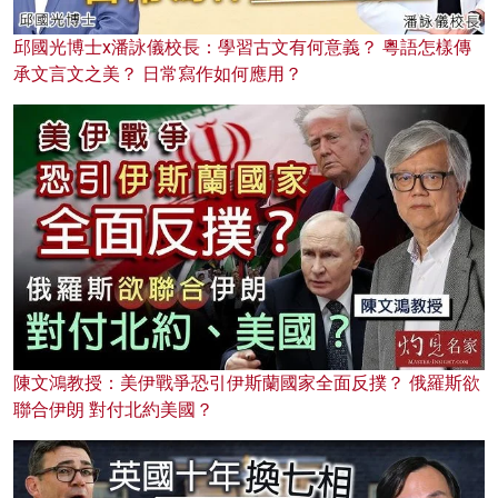
邱國光博士x潘詠儀校長：學習古文有何意義？ 粵語怎樣傳
承文言文之美？ 日常寫作如何應用？
陳文鴻教授：美伊戰爭恐引伊斯蘭國家全面反撲？ 俄羅斯欲
聯合伊朗 對付北約美國？