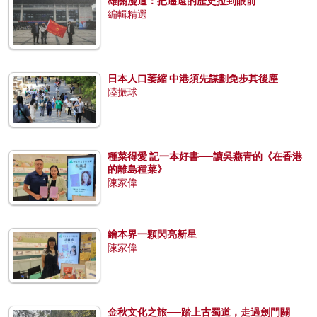
雄關漫道：把遙遠的歷史拉到眼前
編輯精選
日本人口萎縮 中港須先謀劃免步其後塵
陸振球
種菜得愛 記一本好書──讀吳燕青的《在香港
的離島種菜》
陳家偉
繪本界一顆閃亮新星
陳家偉
金秋文化之旅──踏上古蜀道，走過劍門關