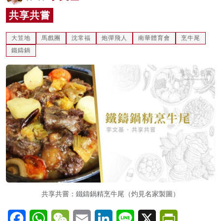
名家榜
共享共嘗
灼見活動
大笪地
馬戲團
沈常福
炮彈飛人
南華體育會
烹牛尾
鐵鑄鍋
關於我們
共享共嘗：鐵鑄鍋精烹牛尾（灼見名家製圖）
Facebook
WhatsApp
WeChat
Email
LinkedIn
Line
X
PrintFriendl