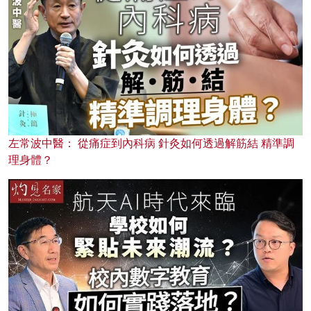
左常波中醫： 從痛症到內科病 針灸如何透過解筋結 精準調
理身體？