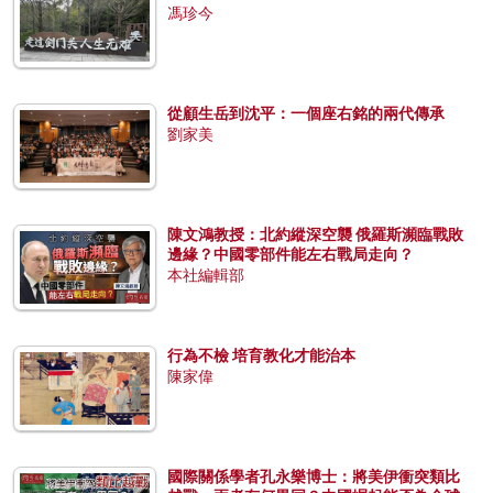
馮珍今
從顧生岳到沈平：一個座右銘的兩代傳承
劉家美
陳文鴻教授：北約縱深空襲 俄羅斯瀕臨戰敗
邊緣？中國零部件能左右戰局走向？
本社編輯部
行為不檢 培育教化才能治本
陳家偉
國際關係學者孔永樂博士：將美伊衝突類比