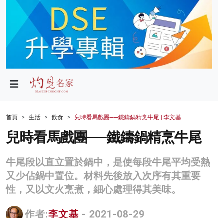
政局
教育
文化
財經
首頁
生活
飲食
兒時看馬戲團──鐵鑄鍋精烹牛尾 | 李文基
生活
兒時看馬戲團──鐵鑄鍋精烹牛尾
健康
牛尾段以直立置於鍋中，是使每段牛尾平均受熱
商業
又少佔鍋中置位。材料先後放入次序有其重要
性，又以文火烹煮，細心處理得其美味。
科技
影片
作者:
李文基
- 2021-08-29