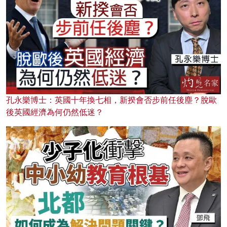
孔永樂博士：英國十年換七相，新揆會否步前任後塵？脫歐
後英國經濟為何仍然低迷？