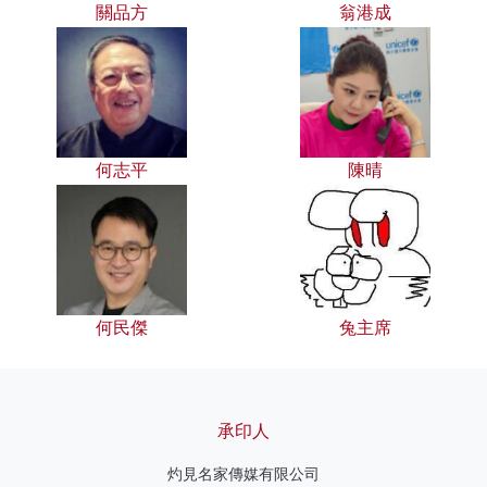
關品方
翁港成
何志平
陳晴
何民傑
兔主席
承印人
灼見名家傳媒有限公司