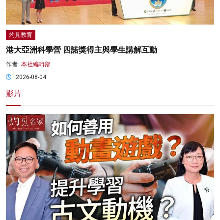
灼見教育
港大亞洲科學營 四諾獎得主與學生講解互動
作者:
本社編輯部
2026-08-04
影片