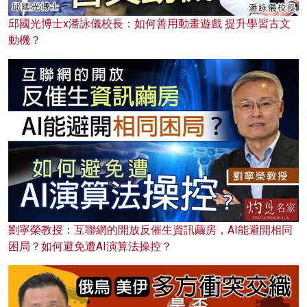
邱國光博士x潘詠儀校長：如何善用動畫遊戲 提升學習古文
動機？
劉寧榮教授：互聯網的開放反催生資訊繭房，AI能避開相同
困局？如何避免遭AI演算法操控？