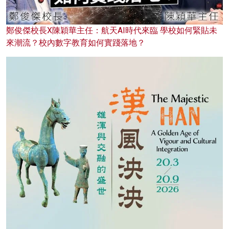
鄭俊傑校長X陳穎華主任：航天AI時代來臨 學校如何緊貼未
來潮流？校內數字教育如何實踐落地？