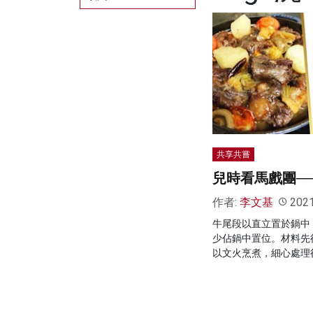
共享共嘗
兒時看馬戲團─
作者:
李文基
202
牛尾段以直立置於鍋中
少佔鍋中置位。材料先
以文火烹煮，細心處理