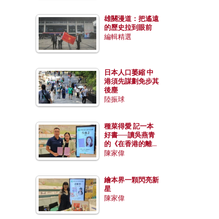
雄關漫道：把遙遠
的歷史拉到眼前
編輯精選
日本人口萎縮 中
港須先謀劃免步其
後塵
陸振球
種菜得愛 記一本
好書──讀吳燕青
的《在香港的離島
種菜》
陳家偉
繪本界一顆閃亮新
星
陳家偉