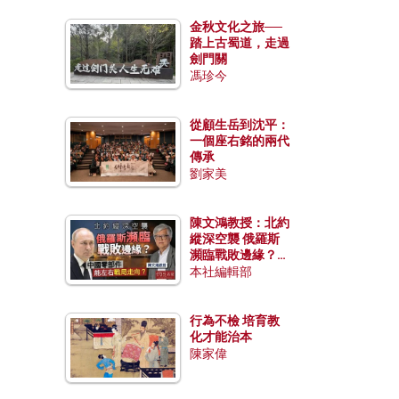
金秋文化之旅──
踏上古蜀道，走過
劍門關
馮珍今
從顧生岳到沈平：
一個座右銘的兩代
傳承
劉家美
陳文鴻教授：北約
縱深空襲 俄羅斯
瀕臨戰敗邊緣？中
國零部件能左右戰
本社編輯部
局走向？
行為不檢 培育教
化才能治本
陳家偉