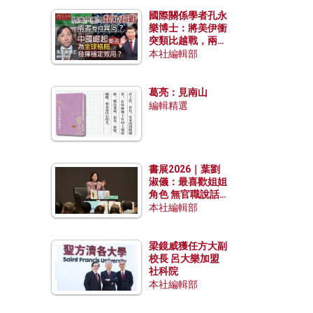
國際關係學者孔永
樂博士：將美伊衝
突類比越戰，兩者
有何異同？中國崛
本社編輯部
起能否為全球格局
發揮穩定效用？
葛亮：見南山
編輯精選
書展2026｜葉劉
淑儀：最喜歡姐姐
角色 無官職說話
包袱少
本社編輯部
梁鏡威獲任方大副
校長 呂大樂加盟
社科院
本社編輯部