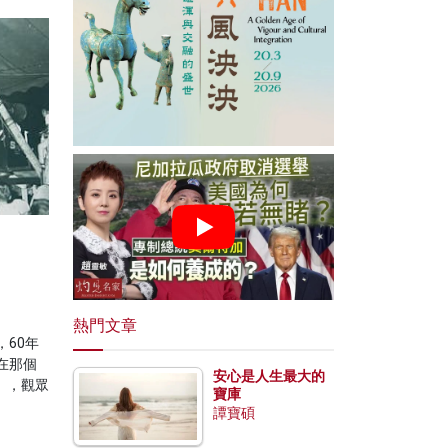
熱門文章
60年
在那個
安心是人生最大的
」，觀眾
寶庫
譚寶碩