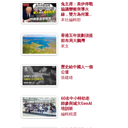
兔主席：美伊停戰
協議變衝突導火
線，雙方為何重啟
戰爭？伊朗一早洞
本社編輯部
悉特朗普虛張聲
勢？
香港五年規劃須提
前布局大鵬灣
來文
歷史給中國人一個
公道
張建雄
60名中小特幼老
師參與城大GenAI
培訓班
編輯精選