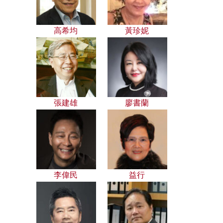
高希均
黃珍妮
張建雄
廖書蘭
李偉民
益行