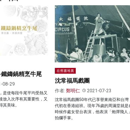
在舊書堆裏
─鐵鑄鍋精烹牛尾
沈常福馬戲團
1-08-29
作者:
鄭明仁
2021-07-23
，是使每段牛尾平均受熱又
後放入次序有其重要性，又
沈常福馬戲團50年代已享譽東南亞和台灣，
得其美味。
代初在香港組班。現年76歲的周滿堂就是
時候作處女登台表演，他表演「炮彈飛人
拍爛手掌。