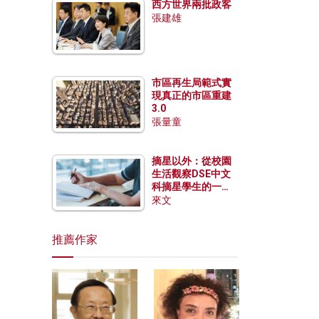
西方世界兩批政客
張建雄
市區再生局範式實
現真正的市區重建
3.0
張量童
摘星以外：從校園
生活觀察DSE中文
科摘星學生的一點
特質
來文
推薦作家