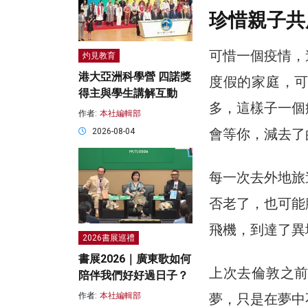
珍惜親子共
可惜一個疫情，
灼見教育
港大亞洲科學營 四諾獎
度假的家庭，
得主與學生講解互動
多，這樣子一個
作者:
本社編輯部
會等你，減去了
2026-08-04
每一次去外地旅
否老了，也可能
飛機，到達了異
2026書展巡禮
書展2026｜廣東歌如何
上次去倫敦之
陪伴我們好好過日子？
夢，只是在夢中
作者:
本社編輯部