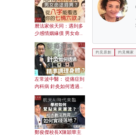
曆法家侯天同：遇到多
少感情姻緣債 男女命途
迥異？ 從八字能看透你
的七情六欲？
灼見原創
灼見獨家
左常波中醫： 從痛症到
內科病 針灸如何透過解
筋結 精準調理身體？
鄭俊傑校長X陳穎華主