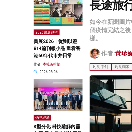
長途旅
如今在新聞圖片
個疫情完結之後
2026書展巡禮
樣。
書展2026｜從劉以鬯
814篇刊報小品 重看香
作者:
黃珍
港60年代市井日常
作者:
本社編輯部
灼見原創
灼見獨家
2026-08-06
灼見經濟
K型分化 科技難解內需