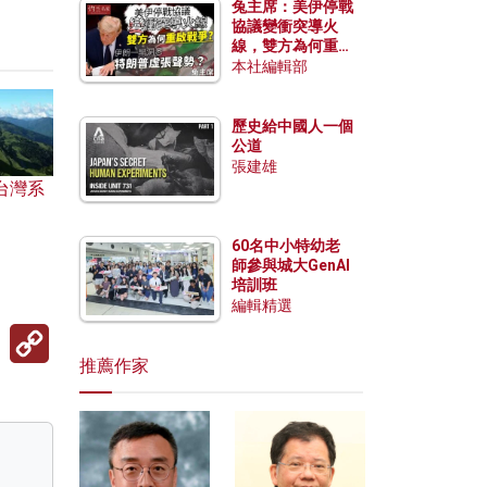
兔主席：美伊停戰
協議變衝突導火
線，雙方為何重啟
戰爭？伊朗一早洞
本社編輯部
悉特朗普虛張聲
勢？
歷史給中國人一個
公道
張建雄
台灣系
60名中小特幼老
師參與城大GenAI
培訓班
編輯精選
Copy
Link
推薦作家