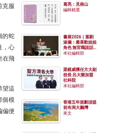
葛亮：見南山
前克服
編輯精選
個的蛇
書展2026｜葉劉
淑儀：最喜歡姐姐
性，心
角色 無官職說話
包袱少
本社編輯部
坐在飛
梁鏡威獲任方大副
校長 呂大樂加盟
社科院
本社編輯部
希望這
那個模
香港五年規劃須提
前布局大鵬灣
偏偏便
來文