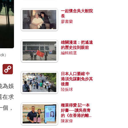
一起懷念吳大猷院
長
廖書蘭
雄關漫道：把遙遠
的歷史拉到眼前
編輯精選
ck）
Copy
Link
日本人口萎縮 中
港須先謀劃免步其
後塵
純為娛
陸振球
還在求
種菜得愛 記一本
一個，
好書──讀吳燕青
的《在香港的離島
種菜》
陳家偉