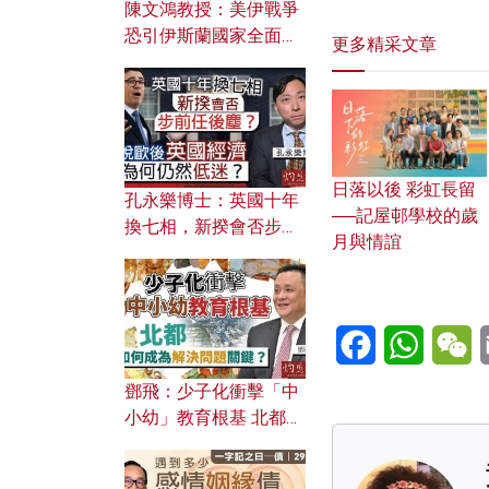
陳文鴻教授：美伊戰爭
恐引伊斯蘭國家全面反
更多精采文章
撲？ 俄羅斯欲聯合伊朗
對付北約美國？
日落以後 彩虹長留
孔永樂博士：英國十年
──記屋邨學校的歲
換七相，新揆會否步前
月與情誼
任後塵？脫歐後英國經
濟為何仍然低迷？
Facebook
WhatsA
W
鄧飛：少子化衝擊「中
小幼」教育根基 北都如
何成為解決問題關鍵？