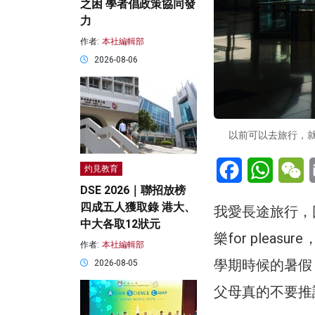
之困 學者倡政策協同發
力
作者:
本社編輯部
2026-08-06
以前可以去旅行，就埋
Facebook
WhatsA
W
灼見教育
DSE 2026｜聯招放榜
四成五人獲取錄 港大、
我愛長途旅行，
中大各取12狀元
樂for ple
作者:
本社編輯部
學期時候的暑假
2026-08-05
父母真的不要推