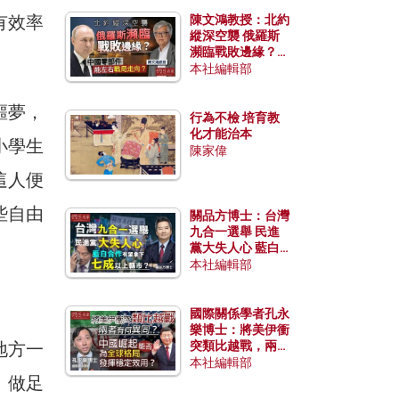
有效率
陳文鴻教授：北約
縱深空襲 俄羅斯
瀕臨戰敗邊緣？中
國零部件能左右戰
本社編輯部
局走向？
噩夢，
行為不檢 培育教
化才能治本
小學生
陳家偉
這人便
些自由
關品方博士：台灣
九合一選舉 民進
黨大失人心 藍白
合作有望拿下七成
本社編輯部
以上縣市？
國際關係學者孔永
樂博士：將美伊衝
地方一
突類比越戰，兩者
有何異同？中國崛
本社編輯部
起能否為全球格局
。做足
發揮穩定效用？