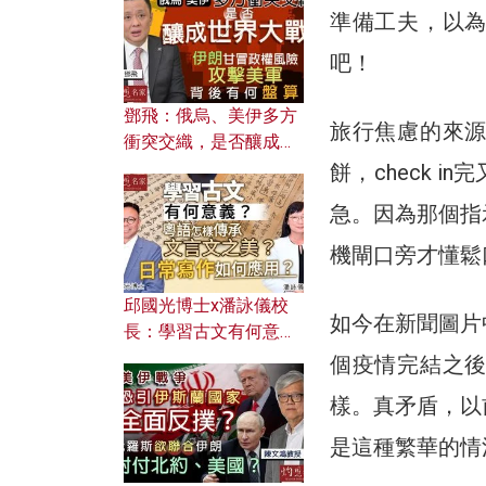
何避免遭AI演算法操
準備工夫，以
控？
吧！
鄧飛：俄烏、美伊多方
旅行焦慮的來
衝突交織，是否釀成世
界大戰？ 伊朗甘冒政權
餅，check 
風險攻擊美軍，背後有
急。因為那個指
何盤算？
機閘口旁才懂鬆
邱國光博士x潘詠儀校
如今在新聞圖片
長：學習古文有何意
義？ 粵語怎樣傳承文言
個疫情完結之
文之美？ 日常寫作如何
樣。真矛盾，以
應用？
是這種繁華的情