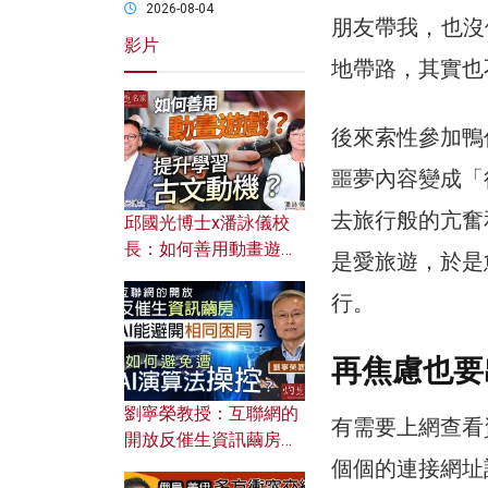
2026-08-04
朋友帶我，也沒
影片
地帶路，其實也
後來索性參加鴨
噩夢內容變成「
去旅行般的亢奮
邱國光博士x潘詠儀校
長：如何善用動畫遊戲
是愛旅遊，於是
提升學習古文動機？
行。
再焦慮也要
劉寧榮教授：互聯網的
有需要上網查看
開放反催生資訊繭房，
個個的連接網址
AI能避開相同困局？如