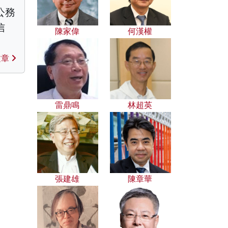
公務
信
陳家偉
何漢權
文章
雷鼎鳴
林超英
張建雄
陳章華