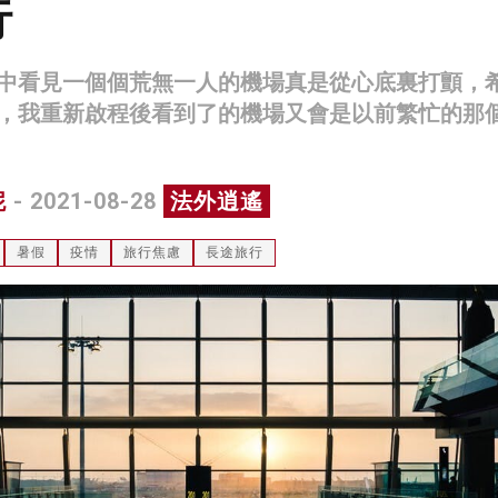
行
中看見一個個荒無一人的機場真是從心底裏打顫，
，我重新啟程後看到了的機場又會是以前繁忙的那
妮
- 2021-08-28
法外逍遙
暑假
疫情
旅行焦慮
長途旅行