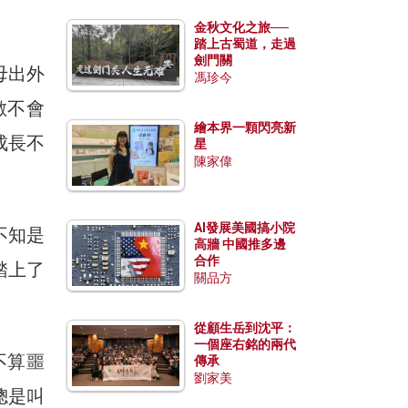
金秋文化之旅──
踏上古蜀道，走過
劍門關
母出外
馮珍今
數不會
繪本界一顆閃亮新
成長不
星
陳家偉
AI發展美國搞小院
不知是
高牆 中國推多邊
合作
踏上了
關品方
從顧生岳到沈平：
一個座右銘的兩代
不算噩
傳承
劉家美
總是叫