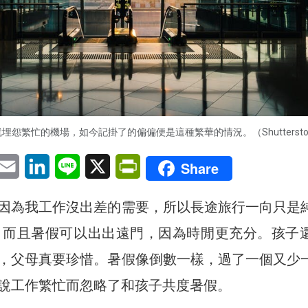
怨繁忙的機場，如今記掛了的偏偏便是這種繁華的情況。（Shuttersto
pp
eChat
Email
LinkedIn
Line
X
PrintFriendly
Share
因為我工作沒出差的需要，所以長途旅行一向只是
asure，而且暑假可以出出遠門，因為時閒更充分。孩子
，父母真要珍惜。暑假像倒數一樣，過了一個又少
說工作繁忙而忽略了和孩子共度暑假。