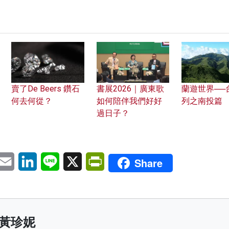
賣了De Beers 鑽石
書展2026｜廣東歌
蘭遊世界──
何去何從？
如何陪伴我們好好
列之南投篇
過日子？
pp
eChat
Email
LinkedIn
Line
X
PrintFriendly
Share
黃珍妮