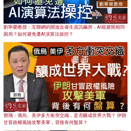
劉寧榮教授：互聯網的開放反催生資訊繭房，AI能避開相同
困局？如何避免遭AI演算法操控？
鄧飛：俄烏、美伊多方衝突交織，是否釀成世界大戰？ 伊朗
甘冒政權風險攻擊美軍，背後有何盤算？