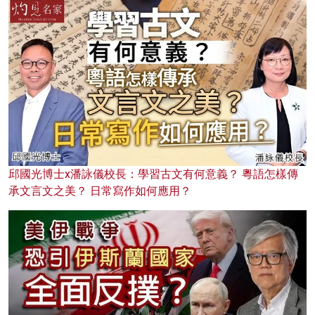
邱國光博士x潘詠儀校長：學習古文有何意義？ 粵語怎樣傳
承文言文之美？ 日常寫作如何應用？