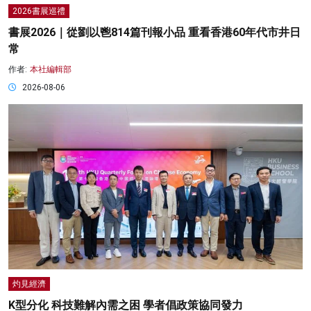
2026書展巡禮
書展2026｜從劉以鬯814篇刊報小品 重看香港60年代市井日
常
作者:
本社編輯部
2026-08-06
灼見經濟
K型分化 科技難解內需之困 學者倡政策協同發力