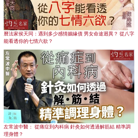
曆法家侯天同：遇到多少感情姻緣債 男女命途迥異？ 從八字
能看透你的七情六欲？
左常波中醫： 從痛症到內科病 針灸如何透過解筋結 精準調
理身體？