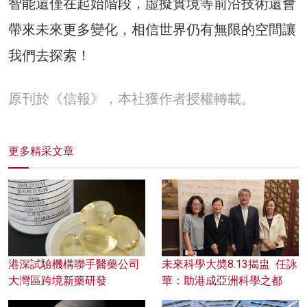
智能還僅在起始階段，虛擬實境等前沿技術還會
帶來未來更多變化，相信世界仍有無限的空間讓
我們去探索！
原刊於《信報》，本社獲作者授權轉載。
更多精采文章
港深試驗機構聯手醫藥公司
未來科學大奬8.13揭盅 任詠
大灣區跨境新藥研發
華：助港成亞洲科學之都