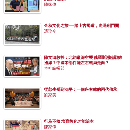
陳家偉
金秋文化之旅──踏上古蜀道，走過劍門關
馮珍今
陳文鴻教授：北約縱深空襲 俄羅斯瀕臨戰敗
邊緣？中國零部件能左右戰局走向？
本社編輯部
從顧生岳到沈平：一個座右銘的兩代傳承
劉家美
行為不檢 培育教化才能治本
陳家偉