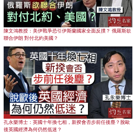
陳文鴻教授：美伊戰爭恐引伊斯蘭國家全面反撲？ 俄羅斯欲
聯合伊朗 對付北約美國？
孔永樂博士：英國十年換七相，新揆會否步前任後塵？脫歐
後英國經濟為何仍然低迷？