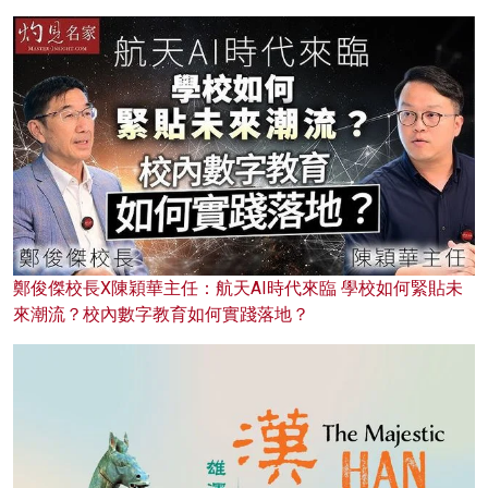
鄭俊傑校長X陳穎華主任：航天AI時代來臨 學校如何緊貼未
來潮流？校內數字教育如何實踐落地？