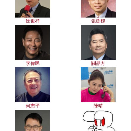
徐俊祥
張樹槐
李偉民
關品方
何志平
陳晴