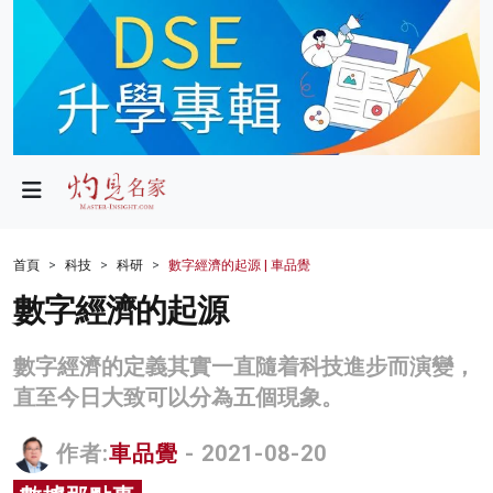
政局
教育
文化
財經
首頁
科技
科研
數字經濟的起源 | 車品覺
生活
數字經濟的起源
健康
數字經濟的定義其實一直隨着科技進步而演變，
商業
直至今日大致可以分為五個現象。
科技
作者:
車品覺
- 2021-08-20
影片