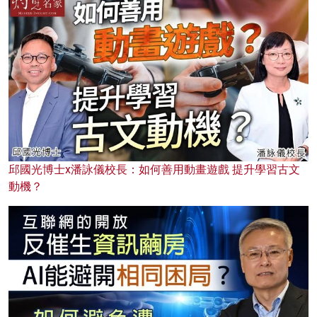
邱國光博士x潘詠儀校長：如何善用動畫遊戲 提升學習古文
動機？