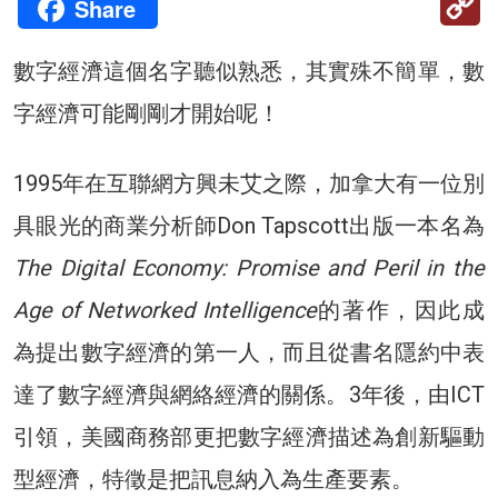
Share
Li
數字經濟這個名字聽似熟悉，其實殊不簡單，數
字經濟可能剛剛才開始呢！
1995年在互聯網方興未艾之際，加拿大有一位別
具眼光的商業分析師Don Tapscott出版一本名為
The Digital Economy: Promise and Peril in the
Age of Networked Intelligence
的著作，因此成
為提出數字經濟的第一人，而且從書名隱約中表
達了數字經濟與網絡經濟的關係。3年後，由ICT
引領，美國商務部更把數字經濟描述為創新驅動
型經濟，特徵是把訊息納入為生產要素。