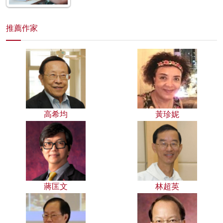
推薦作家
高希均
黃珍妮
蔣匡文
林超英