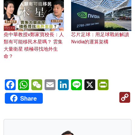
堯中華教授x鄭家寶校長：人
芯片足球：用足球戰術解讀
類有可能移民木星嗎？ 雲集
Nvidia的運算架構
大量衛星 積極尋找地外生
命？
Facebook
WhatsApp
WeChat
Email
LinkedIn
Line
X
PrintFriendl
C
Share
Li