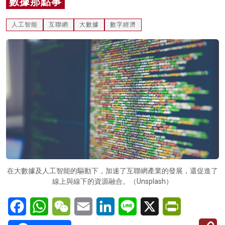
數據那點事
名家榜
人工智能
互聯網
大數據
數字經濟
灼見活動
關於我們
在大數據及人工智能的驅動下，加速了互聯網產業的發展，還促進了
線上與線下的資源融合。（Unsplash）
Facebook
WhatsApp
WeChat
Email
LinkedIn
Line
X
PrintFriendl
C