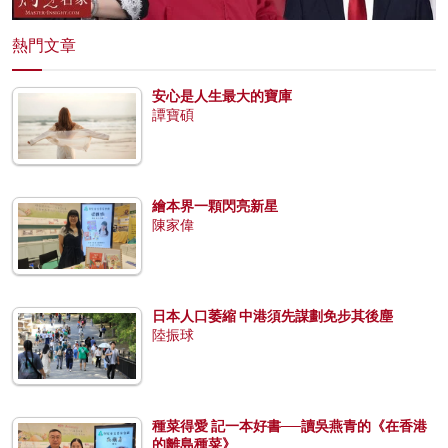
熱門文章
安心是人生最大的寶庫
譚寶碩
繪本界一顆閃亮新星
陳家偉
日本人口萎縮 中港須先謀劃免步其後塵
陸振球
種菜得愛 記一本好書──讀吳燕青的《在香港
的離島種菜》