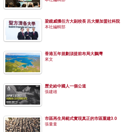
梁鏡威獲任方大副校長 呂大樂加盟社科院
本社編輯部
香港五年規劃須提前布局大鵬灣
來文
歷史給中國人一個公道
張建雄
市區再生局範式實現真正的市區重建3.0
張量童