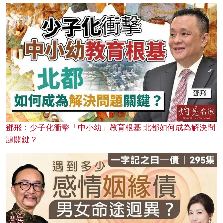
鄧飛：少子化衝擊「中小幼」教育根基 北都如何成為解決問
題關鍵？