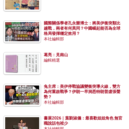
國際關係學者孔永樂博士：將美伊衝突類比
越戰，兩者有何異同？中國崛起能否為全球
格局發揮穩定效用？
本社編輯部
葛亮：見南山
編輯精選
兔主席：美伊停戰協議變衝突導火線，雙方
為何重啟戰爭？伊朗一早洞悉特朗普虛張聲
勢？
本社編輯部
書展2026｜葉劉淑儀：最喜歡姐姐角色 無官
職說話包袱少
本社編輯部