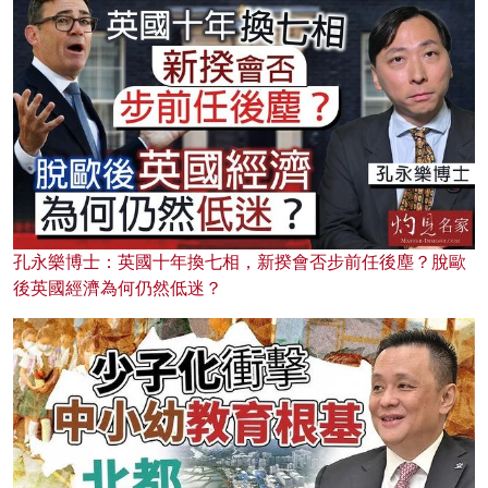
孔永樂博士：英國十年換七相，新揆會否步前任後塵？脫歐
後英國經濟為何仍然低迷？