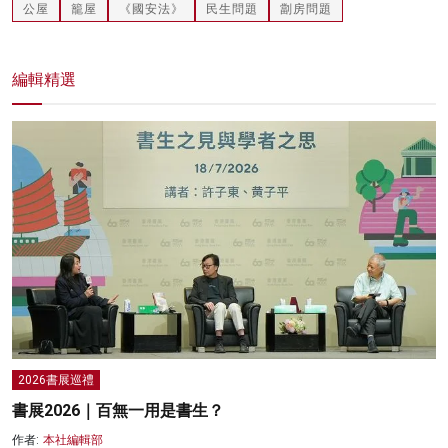
公屋
籠屋
《國安法》
民生問題
劏房問題
編輯精選
2026書展巡禮
書展2026｜百無一用是書生？
作者:
本社編輯部