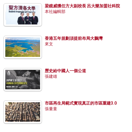
梁鏡威獲任方大副校長 呂大樂加盟社科院
本社編輯部
香港五年規劃須提前布局大鵬灣
來文
歷史給中國人一個公道
張建雄
市區再生局範式實現真正的市區重建3.0
張量童