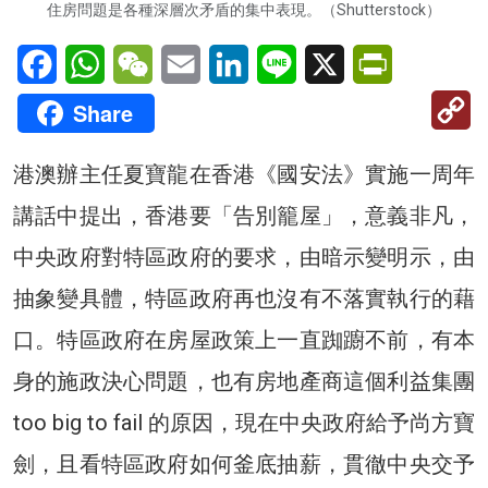
住房問題是各種深層次矛盾的集中表現。（Shutterstock）
Facebook
WhatsApp
WeChat
Email
LinkedIn
Line
X
PrintFriendl
C
Share
Li
港澳辦主任夏寶龍在香港《國安法》實施一周年
講話中提出，香港要「告別籠屋」，意義非凡，
中央政府對特區政府的要求，由暗示變明示，由
抽象變具體，特區政府再也沒有不落實執行的藉
口。特區政府在房屋政策上一直踟躕不前，有本
身的施政決心問題，也有房地產商這個利益集團
too big to fail 的原因，現在中央政府給予尚方寶
劍，且看特區政府如何釜底抽薪，貫徹中央交予