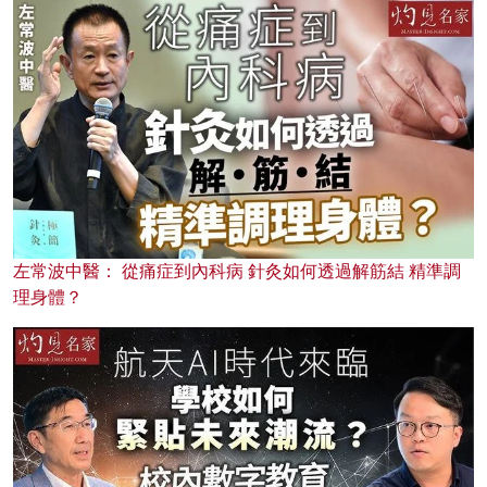
左常波中醫： 從痛症到內科病 針灸如何透過解筋結 精準調
理身體？