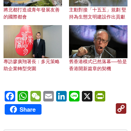
將北都打造成青年發展友善
主動對接「十五五」規劃 堅
的國際都會
持為生態文明建設作出貢獻
專訪廖廣翔署長：多元策略
舊香港模式已然落幕──恰是
助企業轉型突圍
香港開新篇章的契機
Facebook
WhatsApp
WeChat
Email
LinkedIn
Line
X
PrintFriendl
C
Share
Li