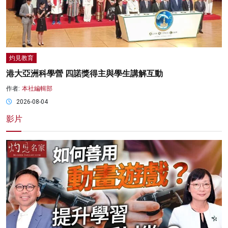
灼見教育
港大亞洲科學營 四諾獎得主與學生講解互動
作者:
本社編輯部
2026-08-04
影片