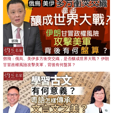
鄧飛：俄烏、美伊多方衝突交織，是否釀成世界大戰？ 伊朗
甘冒政權風險攻擊美軍，背後有何盤算？