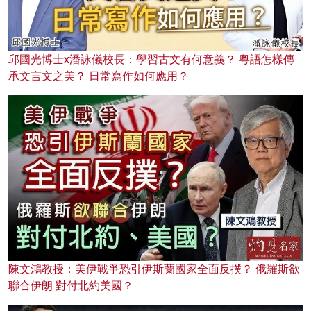
邱國光博士x潘詠儀校長：學習古文有何意義？ 粵語怎樣傳
承文言文之美？ 日常寫作如何應用？
陳文鴻教授：美伊戰爭恐引伊斯蘭國家全面反撲？ 俄羅斯欲
聯合伊朗 對付北約美國？