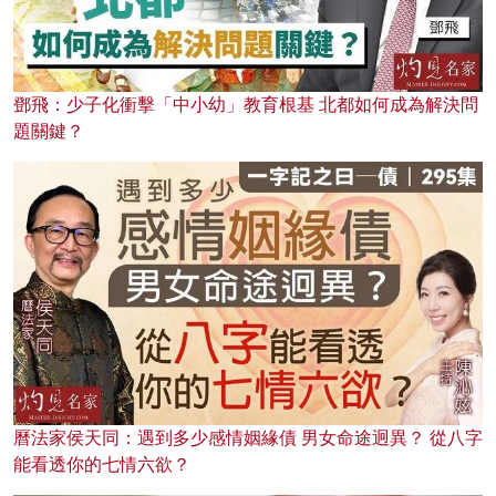
鄧飛：少子化衝擊「中小幼」教育根基 北都如何成為解決問
題關鍵？
曆法家侯天同：遇到多少感情姻緣債 男女命途迥異？ 從八字
能看透你的七情六欲？