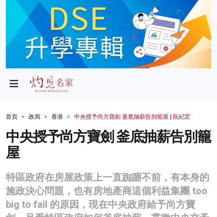
政局
教育
文化
財經
首頁
政局
香港
中央授予尚方寶劍 釜底抽薪告別籠屋 | 阮紀宏
生活
中央授予尚方寶劍 釜底抽薪告別籠
屋
健康
商業
特區政府在房屋政策上一直踟躕不前，有本身的
施政決心問題，也有房地產商這個利益集團 too
科技
big to fail 的原因，現在中央政府給予尚方寶
影片