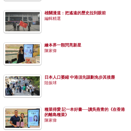
雄關漫道：把遙遠的歷史拉到眼前
編輯精選
繪本界一顆閃亮新星
陳家偉
日本人口萎縮 中港須先謀劃免步其後塵
陸振球
種菜得愛 記一本好書──讀吳燕青的《在香港
的離島種菜》
陳家偉