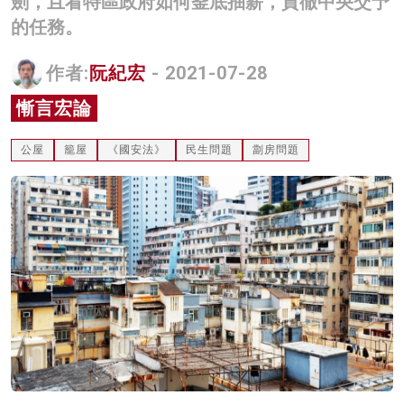
劍，且看特區政府如何釜底抽薪，貫徹中央交予
名家榜
的任務。
灼見活動
作者:
阮紀宏
- 2021-07-28
關於我們
慚言宏論
公屋
籠屋
《國安法》
民生問題
劏房問題