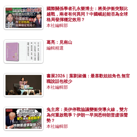
國際關係學者孔永樂博士：將美伊衝突類比
越戰，兩者有何異同？中國崛起能否為全球
格局發揮穩定效用？
本社編輯部
葛亮：見南山
編輯精選
書展2026｜葉劉淑儀：最喜歡姐姐角色 無官
職說話包袱少
本社編輯部
兔主席：美伊停戰協議變衝突導火線，雙方
為何重啟戰爭？伊朗一早洞悉特朗普虛張聲
勢？
本社編輯部