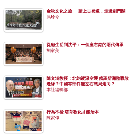
金秋文化之旅──踏上古蜀道，走過劍門關
馮珍今
從顧生岳到沈平：一個座右銘的兩代傳承
劉家美
陳文鴻教授：北約縱深空襲 俄羅斯瀕臨戰敗
邊緣？中國零部件能左右戰局走向？
本社編輯部
行為不檢 培育教化才能治本
陳家偉