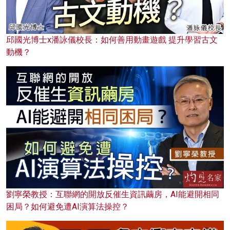
邱國光博士x潘詠儀校長：如何善用動畫遊戲 提升學習古文
動機？
劉寧榮教授：互聯網的開放反催生資訊繭房，AI能避開相同
困局？如何避免遭AI演算法操控？