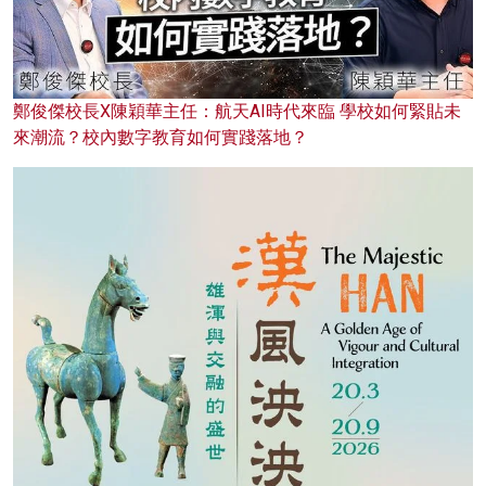
鄭俊傑校長X陳穎華主任：航天AI時代來臨 學校如何緊貼未
來潮流？校內數字教育如何實踐落地？