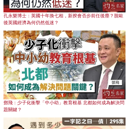
孔永樂博士：英國十年換七相，新揆會否步前任後塵？脫歐
後英國經濟為何仍然低迷？
鄧飛：少子化衝擊「中小幼」教育根基 北都如何成為解決問
題關鍵？