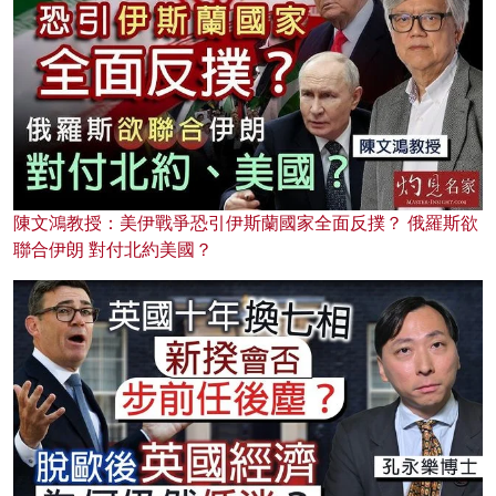
陳文鴻教授：美伊戰爭恐引伊斯蘭國家全面反撲？ 俄羅斯欲
聯合伊朗 對付北約美國？