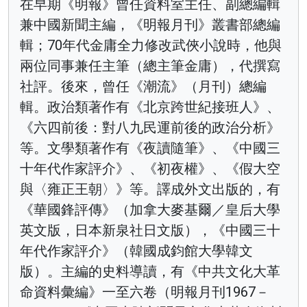
在早期《明報》曾任資料室主任、副總編輯
兼中國新聞主編，《明報月刊》叢書部總編
輯；70年代金庸全力修改武俠小說時，他與
兩位同事兼任主筆（總主筆金庸），代撰寫
社評。後來，曾任《潮流》（月刊）總編
輯。政治類著作有《北京跨世紀接班人》、
《六四前後：對八九民運前後的政治分析》
等。文學類著作有《夜讀隨筆》、《中國三
十年代作家評介》、《初夜權》、《假大空
與〈雍正王朝〉》等。譯成外文出版的，有
《華國鋒評傳》（加拿大麥基爾／皇后大學
英文版，日本新泉社日文版），《中國三十
年代作家評介》（韓國成鈞館大學韓文
版）。主編的史料導讀，有《中共文化大革
命資料彙編》一至六卷（明報月刊1967－