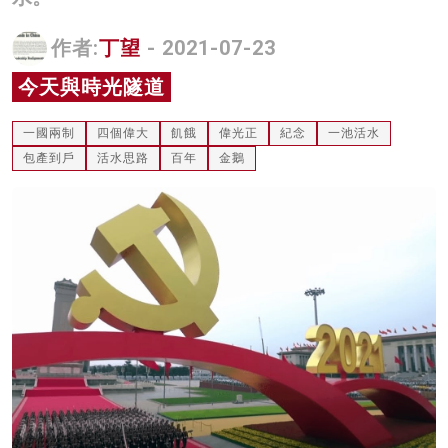
名家榜
作者:
丁望
- 2021-07-23
灼見活動
今天與時光隧道
關於我們
一國兩制
四個偉大
飢餓
偉光正
紀念
一池活水
包產到戶
活水思路
百年
金鵝