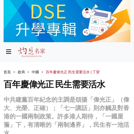
政局
教育
文化
財經
首頁
政局
中國
百年慶偉光正 民生需要活水 | 丁望
生活
百年慶偉光正 民生需要活水
健康
中共建黨百年紀念的主調是頌揚「偉光正」（偉
商業
大、光榮、正確）；「七一講話」則亦觸及對香
港的一國兩制政策。許多港人期待，「一國屋
科技
簷」下，有清晰的「兩制邊界」，民生有一池活
影片
水。