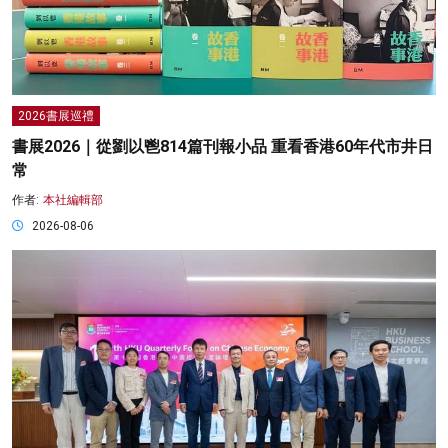
2026書展巡禮
書展2026｜從劉以鬯814篇刊報小品 重看香港60年代市井日
常
作者:
本社編輯部
2026-08-06