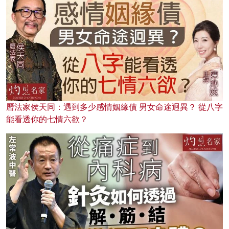
曆法家侯天同：遇到多少感情姻緣債 男女命途迥異？ 從八字
能看透你的七情六欲？