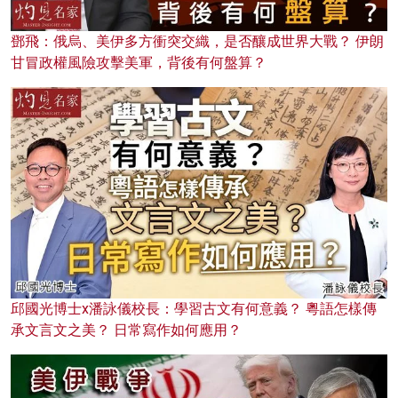
鄧飛：俄烏、美伊多方衝突交織，是否釀成世界大戰？ 伊朗
甘冒政權風險攻擊美軍，背後有何盤算？
邱國光博士x潘詠儀校長：學習古文有何意義？ 粵語怎樣傳
承文言文之美？ 日常寫作如何應用？