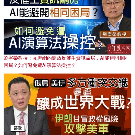
劉寧榮教授：互聯網的開放反催生資訊繭房，AI能避開相同
困局？如何避免遭AI演算法操控？