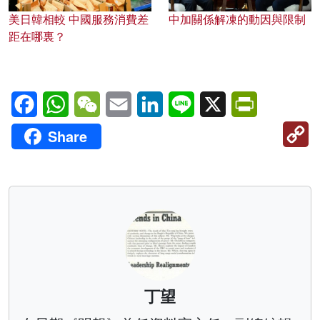
美日韓相較 中國服務消費差
中加關係解凍的動因與限制
距在哪裏？
Facebook
WhatsApp
WeChat
Email
LinkedIn
Line
X
PrintFriendl
C
Share
Li
丁望