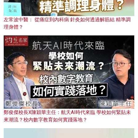
左常波中醫： 從痛症到內科病 針灸如何透過解筋結 精準調
理身體？
鄭俊傑校長X陳穎華主任：航天AI時代來臨 學校如何緊貼未
來潮流？校內數字教育如何實踐落地？