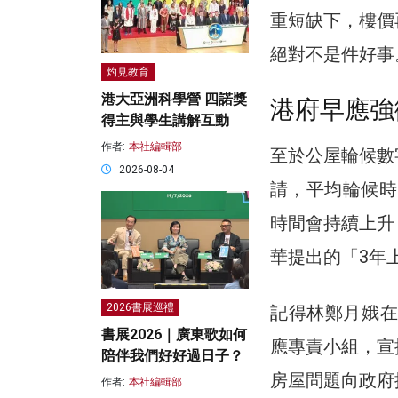
重短缺下，樓價
絕對不是件好事
灼見教育
港大亞洲科學營 四諾獎
港府早應強
得主與學生講解互動
作者:
本社編輯部
至於公屋輪候數
2026-08-04
請，平均輪候時
時間會持續上升
華提出的「3年
2026書展巡禮
記得林鄭月娥在
書展2026｜廣東歌如何
應專責小組，宣
陪伴我們好好過日子？
房屋問題向政府
作者:
本社編輯部