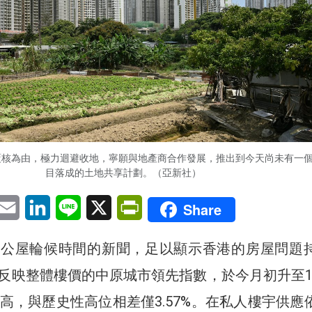
覆核為由，極力迴避收地，寧願與地產商合作發展，推出到今天尚未有一
目落成的土地共享計劃。（亞新社）
pp
eChat
Email
LinkedIn
Line
X
PrintFriendly
Share
和公屋輪候時間的新聞，足以顯示香港的房屋問題
反映整體樓價的中原城市領先指數，於今月初升至183
新高，與歷史性高位相差僅3.57%。在私人樓宇供應