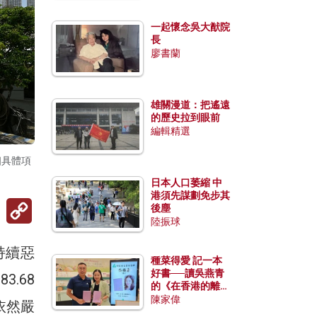
一起懷念吳大猷院
長
廖書蘭
雄關漫道：把遙遠
的歷史拉到眼前
編輯精選
個具體項
日本人口萎縮 中
港須先謀劃免步其
Copy
後塵
Link
陸振球
持續惡
種菜得愛 記一本
好書──讀吳燕青
.68
的《在香港的離島
種菜》
陳家偉
依然嚴