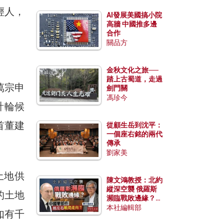
輕人，
AI發展美國搞小院
高牆 中國推多邊
合作
關品方
金秋文化之旅──
踏上古蜀道，走過
萬宗申
劍門關
馮珍今
計輪候
首董建
從顧生岳到沈平：
一個座右銘的兩代
傳承
劉家美
土地供
陳文鴻教授：北約
縱深空襲 俄羅斯
的土地
瀕臨戰敗邊緣？中
國零部件能左右戰
本社編輯部
如有千
局走向？