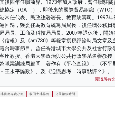
其後四年任職商界。1973年加入政府，曾任職駐關
總協定（GATT），即後來的國際貿易組織（WTO
港常任代表、民政總署署長、教育統籌司。1997年
港回歸，獲委任為教育統籌局局長，後任職公務員
局局長、工商及科技局局長。2007年退休後，開始
《信報》及《am730》等報章撰寫評論時局文章及
電台時事節目。曾任香港城市大學公共及社會行政
客座教授、香港大學政治與公共行政學系名譽教授
為職業訓練局顧問。著作有《平心直說》、《不平
－王永平論政》、及《通識思考，時事點評？》。
閱讀所有
土地供應專責小組
收回土地條例
公屋輪候時間