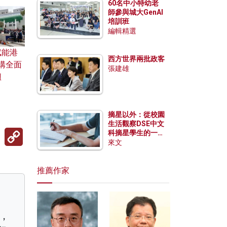
60名中小特幼老
師參與城大GenAI
培訓班
編輯精選
賦能港
西方世界兩批政客
構全面
張建雄
紐
摘星以外：從校園
生活觀察DSE中文
Copy
科摘星學生的一點
Link
特質
來文
推薦作家
濟，