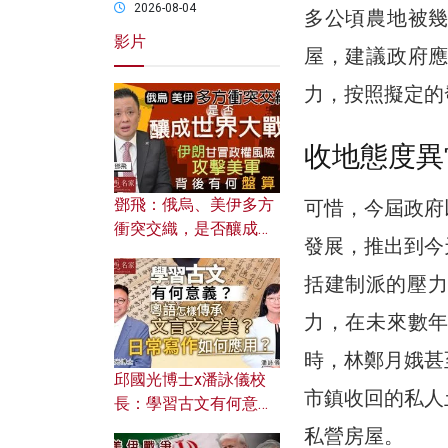
2026-08-04
多公頃農地被
影片
屋，建議政府
力，按照擬定的
收地態度異
鄧飛：俄烏、美伊多方
可惜，今屆政府
衝突交織，是否釀成世
發展，推出到今
界大戰？ 伊朗甘冒政權
風險攻擊美軍，背後有
括建制派的壓力
何盤算？
力，在未來數
時，林鄭月娥甚
邱國光博士x潘詠儀校
市鎮收回的私人
長：學習古文有何意
義？ 粵語怎樣傳承文言
私營房屋。