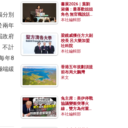
書展2026｜葉劉
淑儀：最喜歡姐姐
幅分別
角色 無官職說話
包袱少
本社編輯部
於兩年
屆政府
梁鏡威獲任方大副
校長 呂大樂加盟
社科院
，不計
本社編輯部
每年8
香港五年規劃須提
極端緩
前布局大鵬灣
來文
兔主席：美伊停戰
協議變衝突導火
線，雙方為何重啟
戰爭？伊朗一早洞
本社編輯部
悉特朗普虛張聲
勢？