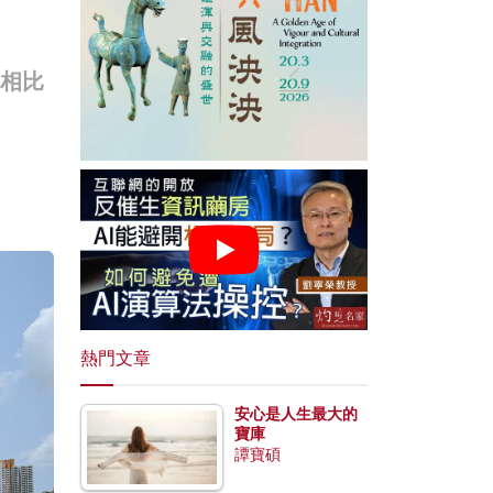
。相比
。
熱門文章
安心是人生最大的
寶庫
譚寶碩