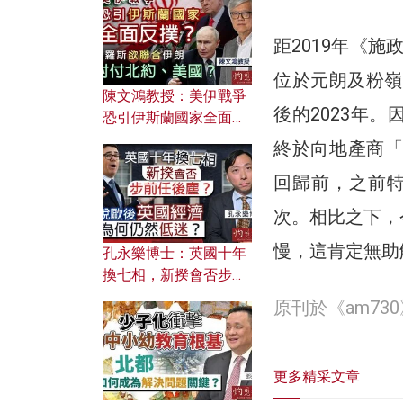
文之美？ 日常寫作如何
應用？
距2019年《
位於元朗及粉嶺
陳文鴻教授：美伊戰爭
後的2023年
恐引伊斯蘭國家全面反
撲？ 俄羅斯欲聯合伊朗
終於向地產商「
對付北約美國？
回歸前，之前特區
次。相比之下，
慢，這肯定無助
孔永樂博士：英國十年
換七相，新揆會否步前
任後塵？脫歐後英國經
原刊於《am7
濟為何仍然低迷？
更多精采文章