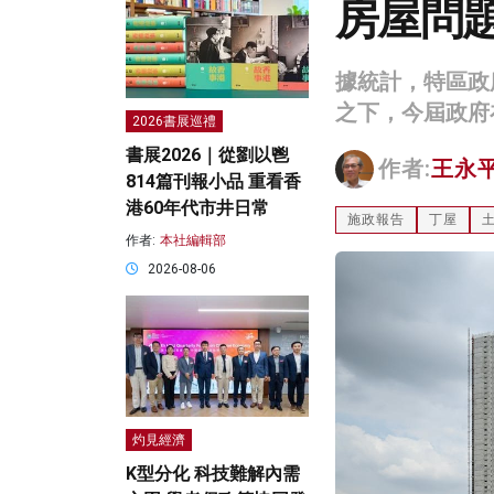
房屋問題
據統計，特區政府
之下，今屆政府
2026書展巡禮
書展2026｜從劉以鬯
作者:
王永
814篇刊報小品 重看香
港60年代市井日常
施政報告
丁屋
作者:
本社編輯部
2026-08-06
灼見經濟
K型分化 科技難解內需