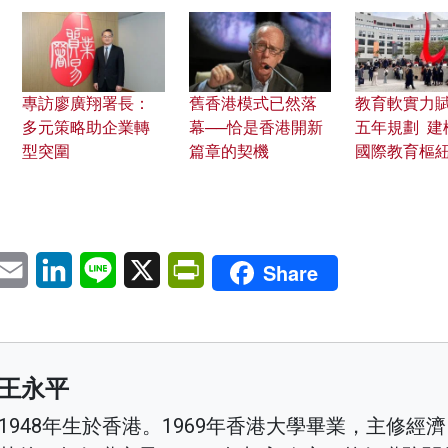
專訪廖廣翔署長：
舊香港模式已然落
教育軟實力
多元策略助企業轉
幕──恰是香港開新
五年規劃 建
型突圍
篇章的契機
國際教育樞
pp
eChat
Email
LinkedIn
Line
X
PrintFriendly
Share
王永平
1948年生於香港。1969年香港大學畢業，主修經