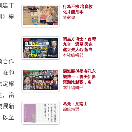
興建丁
行為不檢 培育教
化才能治本
例》權
陳家偉
關品方博士：台灣
九合一選舉 民進
黨大失人心 藍白
合作有望拿下七成
本社編輯部
商合作
以上縣市？
，在包
國際關係學者孔永
樂博士：將美伊衝
突類比越戰，兩者
法定權
有何異同？中國崛
本社編輯部
起能否為全球格局
途。當
發揮穩定效用？
葛亮：見南山
發展新
編輯精選
，以至