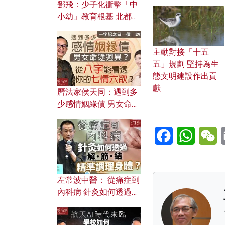
鄧飛：少子化衝擊「中
小幼」教育根基 北都如
何成為解決問題關鍵？
主動對接「十五
五」規劃 堅持為生
態文明建設作出貢
獻
曆法家侯天同：遇到多
少感情姻緣債 男女命途
迥異？ 從八字能看透你
的七情六欲？
Facebook
WhatsA
W
左常波中醫： 從痛症到
內科病 針灸如何透過解
筋結 精準調理身體？