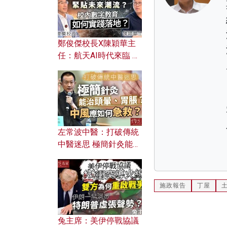
鄭俊傑校長X陳穎華主
任：航天AI時代來臨 學
校如何緊貼未來潮流？
校內數字教育如何實踐
落地？
左常波中醫：打破傳統
中醫迷思 極簡針灸能治
頭暈、胃脹？中風應如
何急救？
施政報告
丁屋
兔主席：美伊停戰協議