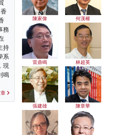
貿
）香
陳家偉
何漢權
香
事務
在
主持
學系
雷鼎鳴
林超英
，現
則鳴
文章
張建雄
陳章華