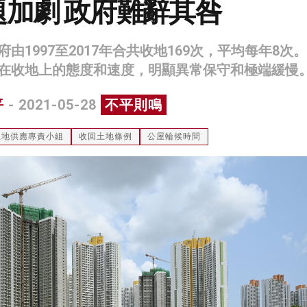
加劇 政府難辭其咎
由1997至2017年合共收地169次，平均每年8次
在收地上的態度和速度，明顯異常保守和極端緩慢
平
- 2021-05-28
不平則鳴
土地供應專責小組
收回土地條例
公屋輪候時間