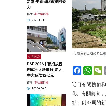
之困 學者倡政策協同發
力
作者:
本社編輯部
2026-08-06
今屆政府以引起司法
灼見教育
DSE 2026｜聯招放榜
Facebook
WhatsA
W
四成五人獲取錄 港大、
中大各取12狀元
作者:
本社編輯部
近日有關樓價
2026-08-05
化。有關前者，
點，創87周的