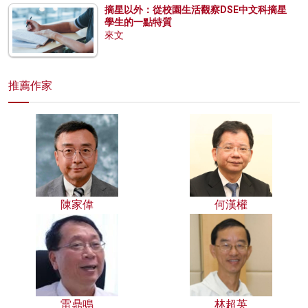
摘星以外：從校園生活觀察DSE中文科摘星
學生的一點特質
來文
推薦作家
陳家偉
何漢權
雷鼎鳴
林超英