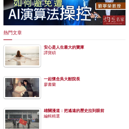
熱門文章
安心是人生最大的寶庫
譚寶碩
一起懷念吳大猷院長
廖書蘭
雄關漫道：把遙遠的歷史拉到眼前
編輯精選