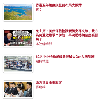
香港五年規劃須提前布局大鵬灣
來文
兔主席：美伊停戰協議變衝突導火線，雙方
為何重啟戰爭？伊朗一早洞悉特朗普虛張聲
勢？
本社編輯部
60名中小特幼老師參與城大GenAI培訓班
編輯精選
西方世界兩批政客
張建雄