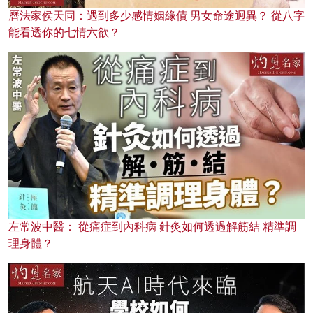
曆法家侯天同：遇到多少感情姻緣債 男女命途迥異？ 從八字
能看透你的七情六欲？
左常波中醫： 從痛症到內科病 針灸如何透過解筋結 精準調
理身體？