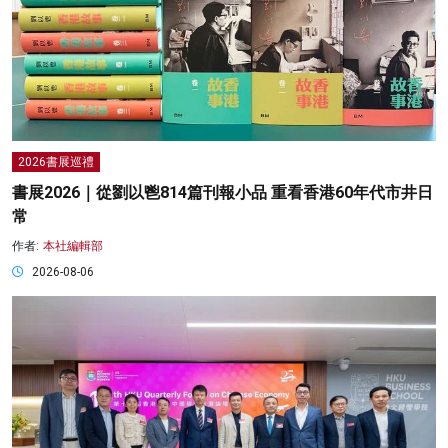
2026書展巡禮
書展2026｜從劉以鬯814篇刊報小品 重看香港60年代市井日
常
作者:
本社編輯部
2026-08-06