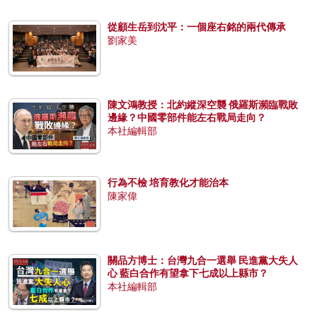
從顧生岳到沈平：一個座右銘的兩代傳承
劉家美
陳文鴻教授：北約縱深空襲 俄羅斯瀕臨戰敗
邊緣？中國零部件能左右戰局走向？
本社編輯部
行為不檢 培育教化才能治本
陳家偉
關品方博士：台灣九合一選舉 民進黨大失人
心 藍白合作有望拿下七成以上縣市？
本社編輯部