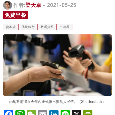
作者:
梁天卓
- 2021-05-25
名家榜
免費早餐
灼見活動
資本論
傳統銀行
數碼貨幣
巴哈馬
關於我們
內地政府將在今年內正式推出數碼人民幣。（Shutterstock）
Facebook
WhatsApp
WeChat
Email
LinkedIn
Line
X
PrintFriendl