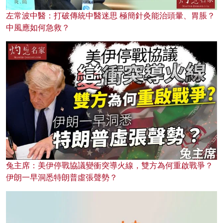
左常波中醫：打破傳統中醫迷思 極簡針灸能治頭暈、胃脹？
中風應如何急救？
兔主席：美伊停戰協議變衝突導火線，雙方為何重啟戰爭？
伊朗一早洞悉特朗普虛張聲勢？