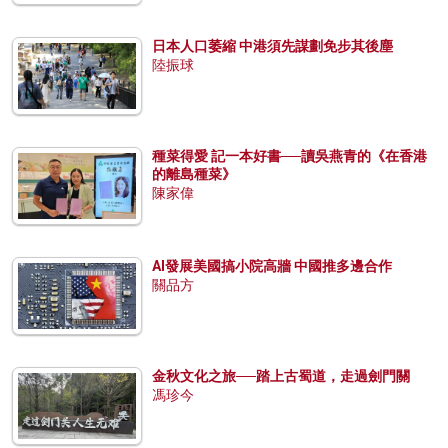
日本人口萎縮 中港須先謀劃免步其後塵
陸振球
種菜得愛 記一本好書──讀吳燕青的《在香港
的離島種菜》
陳家偉
AI發展美國搞小院高牆 中國推多邊合作
關品方
金秋文化之旅──踏上古蜀道，走過劍門關
馮珍今