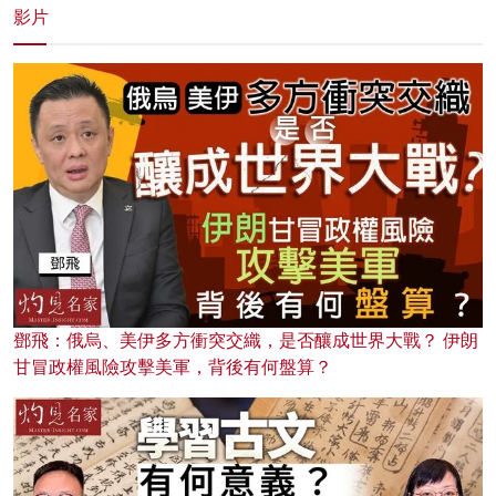
影片
鄧飛：俄烏、美伊多方衝突交織，是否釀成世界大戰？ 伊朗
甘冒政權風險攻擊美軍，背後有何盤算？