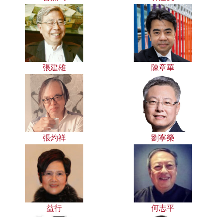
張建雄
陳章華
張灼祥
劉寧榮
益行
何志平