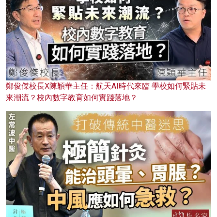
鄭俊傑校長X陳穎華主任：航天AI時代來臨 學校如何緊貼未
來潮流？校內數字教育如何實踐落地？