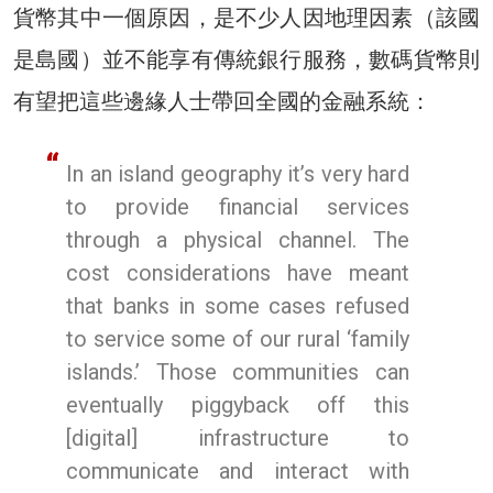
貨幣其中一個原因，是不少人因地理因素（該國
是島國）並不能享有傳統銀行服務，數碼貨幣則
有望把這些邊緣人士帶回全國的金融系統：
In an island geography it’s very hard
to provide financial services
through a physical channel. The
cost considerations have meant
that banks in some cases refused
to service some of our rural ‘family
islands.’ Those communities can
eventually piggyback off this
[digital] infrastructure to
communicate and interact with