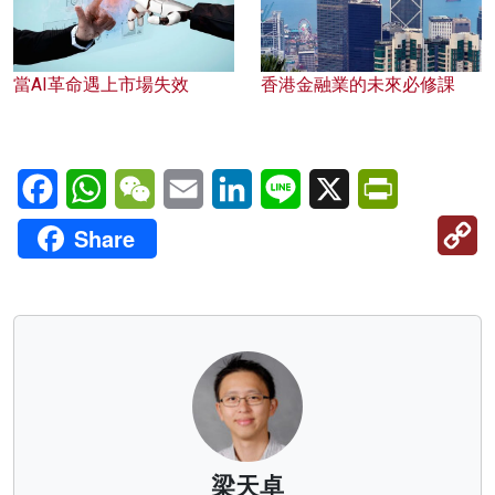
當AI革命遇上市場失效
香港金融業的未來必修課
Facebook
WhatsApp
WeChat
Email
LinkedIn
Line
X
PrintFriendl
C
Share
Li
梁天卓