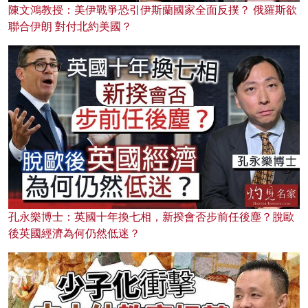
陳文鴻教授：美伊戰爭恐引伊斯蘭國家全面反撲？ 俄羅斯欲
聯合伊朗 對付北約美國？
孔永樂博士：英國十年換七相，新揆會否步前任後塵？脫歐
後英國經濟為何仍然低迷？