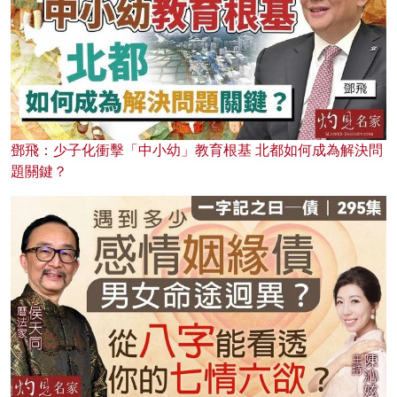
鄧飛：少子化衝擊「中小幼」教育根基 北都如何成為解決問
題關鍵？