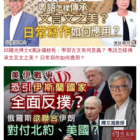
邱國光博士x潘詠儀校長：學習古文有何意義？ 粵語怎樣傳
承文言文之美？ 日常寫作如何應用？