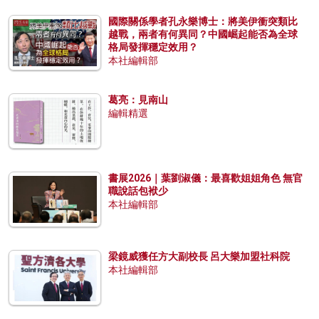
國際關係學者孔永樂博士：將美伊衝突類比
越戰，兩者有何異同？中國崛起能否為全球
格局發揮穩定效用？
本社編輯部
葛亮：見南山
編輯精選
書展2026｜葉劉淑儀：最喜歡姐姐角色 無官
職說話包袱少
本社編輯部
梁鏡威獲任方大副校長 呂大樂加盟社科院
本社編輯部