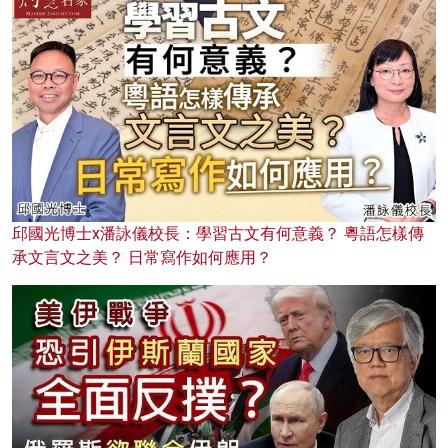
邱國光博士x潘詠儀校長：學習古文有何意義？ 粵語怎樣傳
承文言文之美？ 日常寫作如何應用？