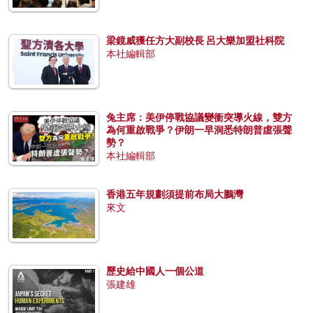
梁鏡威獲任方大副校長 呂大樂加盟社科院
本社編輯部
兔主席：美伊停戰協議變衝突導火線，雙方
為何重啟戰爭？伊朗一早洞悉特朗普虛張聲
勢？
本社編輯部
香港五年規劃須提前布局大鵬灣
來文
歷史給中國人一個公道
張建雄