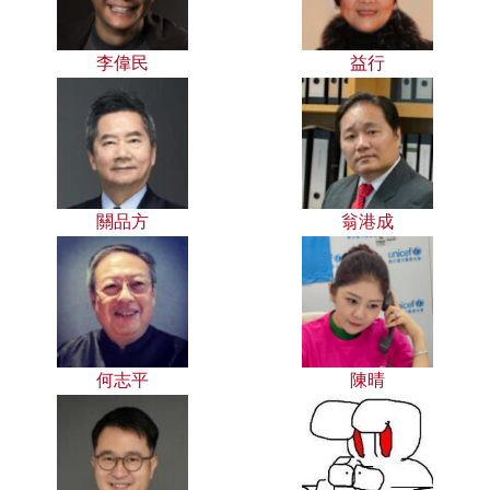
李偉民
益行
關品方
翁港成
何志平
陳晴