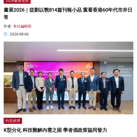
2026書展巡禮
書展2026｜從劉以鬯814篇刊報小品 重看香港60年代市井日
常
作者:
本社編輯部
2026-08-06
灼見經濟
K型分化 科技難解內需之困 學者倡政策協同發力