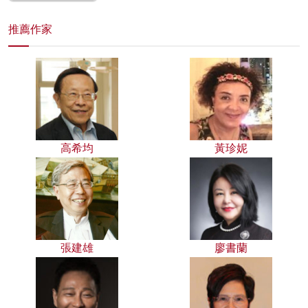
推薦作家
高希均
黃珍妮
張建雄
廖書蘭