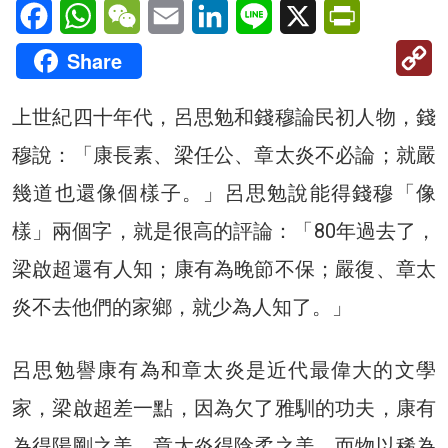
Facebook
WhatsApp
WeChat
Email
LinkedIn
Line
X
PrintFriendl
C
Share
Li
上世紀四十年代，呂思勉和錢穆論民初人物，錢
穆說：「康長素、梁任公、章太炎不必論；就嚴
幾道也還像個樣子。」呂思勉說能得錢穆「像
樣」兩個字，就是很高的評論：「80年過去了，
梁啟超還有人知；康有為晚節不保；嚴復、章太
炎不去他們的家鄉，就少為人知了。」
呂思勉譽康有為和章太炎是近代最偉大的文學
家，梁啟超差一點，因為欠了雅馴的功夫，康有
為得陽剛之美，章太炎得陰柔之美，而物以稀為