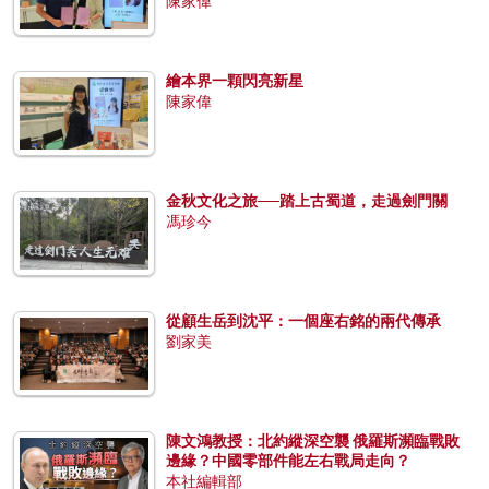
陳家偉
繪本界一顆閃亮新星
陳家偉
金秋文化之旅──踏上古蜀道，走過劍門關
馮珍今
從顧生岳到沈平：一個座右銘的兩代傳承
劉家美
陳文鴻教授：北約縱深空襲 俄羅斯瀕臨戰敗
邊緣？中國零部件能左右戰局走向？
本社編輯部