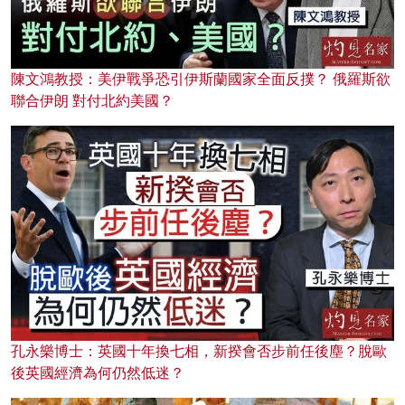
陳文鴻教授：美伊戰爭恐引伊斯蘭國家全面反撲？ 俄羅斯欲
聯合伊朗 對付北約美國？
孔永樂博士：英國十年換七相，新揆會否步前任後塵？脫歐
後英國經濟為何仍然低迷？