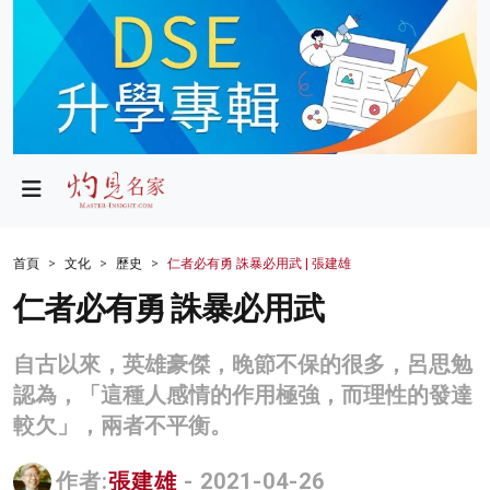
政局
教育
文化
財經
首頁
文化
歷史
仁者必有勇 誅暴必用武 | 張建雄
生活
仁者必有勇 誅暴必用武
健康
自古以來，英雄豪傑，晚節不保的很多，呂思勉
商業
認為，「這種人感情的作用極強，而理性的發達
較欠」，兩者不平衡。
科技
影片
作者:
張建雄
- 2021-04-26