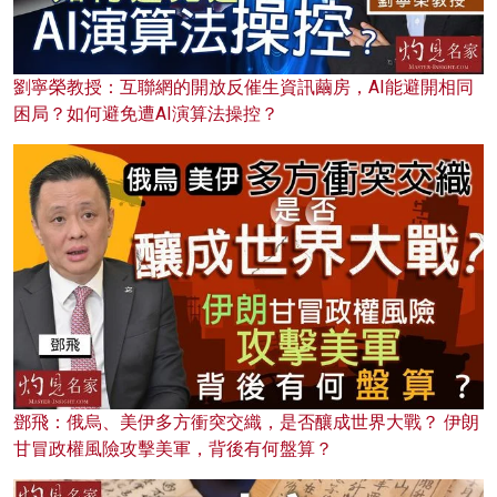
劉寧榮教授：互聯網的開放反催生資訊繭房，AI能避開相同
困局？如何避免遭AI演算法操控？
鄧飛：俄烏、美伊多方衝突交織，是否釀成世界大戰？ 伊朗
甘冒政權風險攻擊美軍，背後有何盤算？