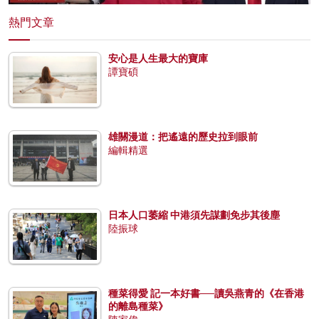
熱門文章
安心是人生最大的寶庫
譚寶碩
雄關漫道：把遙遠的歷史拉到眼前
編輯精選
日本人口萎縮 中港須先謀劃免步其後塵
陸振球
種菜得愛 記一本好書──讀吳燕青的《在香港
的離島種菜》