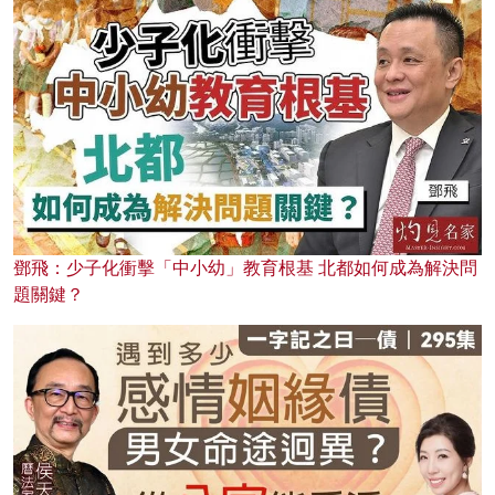
鄧飛：少子化衝擊「中小幼」教育根基 北都如何成為解決問
題關鍵？