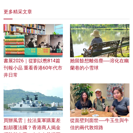
更多精采文章
書展2026｜從劉以鬯814篇
她留餘想離俗塵──溶化在幽
刊報小品 重看香港60年代市
蘭巷的小雪球
井日常
買辦風雲｜拉法葉軍購案差
從面壁到面世──牛玉生與牛
點顛覆法國？香港商人揭金
佳的兩代敦煌路