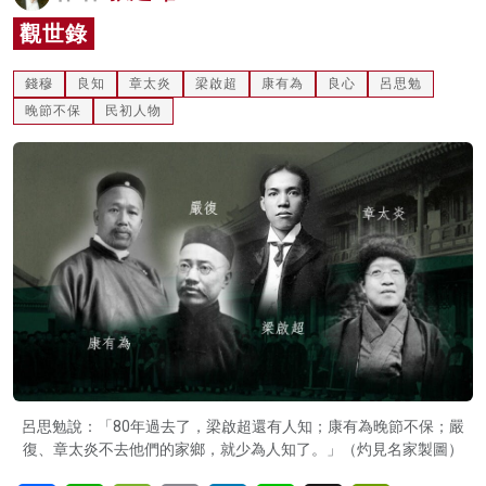
名家榜
觀世錄
灼見活動
錢穆
良知
章太炎
梁啟超
康有為
良心
呂思勉
晚節不保
民初人物
關於我們
呂思勉說：「80年過去了，梁啟超還有人知；康有為晚節不保；嚴
復、章太炎不去他們的家鄉，就少為人知了。」（灼見名家製圖）