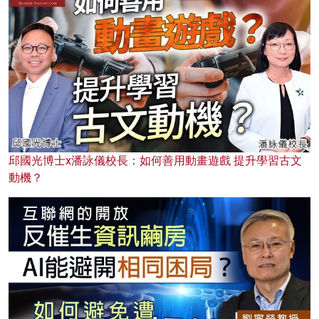
邱國光博士x潘詠儀校長：如何善用動畫遊戲 提升學習古文
動機？