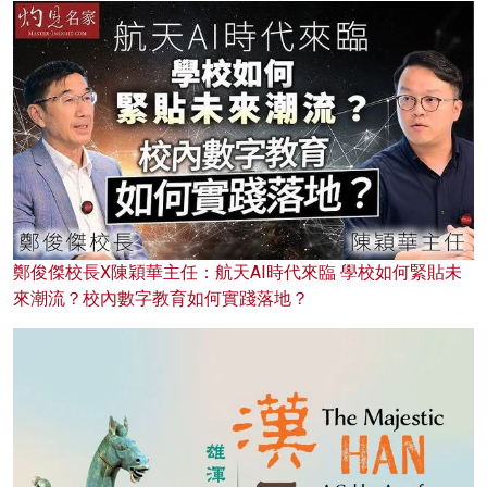
鄭俊傑校長X陳穎華主任：航天AI時代來臨 學校如何緊貼未
來潮流？校內數字教育如何實踐落地？