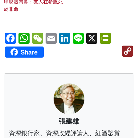
蟬脫殼內幕：友人在希臘死
於非命
Facebook
WhatsApp
WeChat
Email
LinkedIn
Line
X
PrintFriendl
C
Share
Li
張建雄
資深銀行家、資深政經評論人、紅酒鑒賞