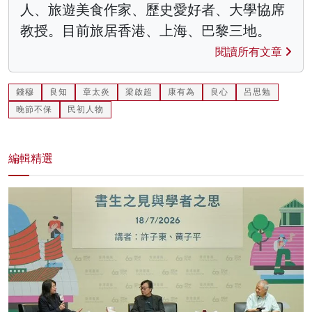
人、旅遊美食作家、歷史愛好者、大學協席
教授。目前旅居香港、上海、巴黎三地。
閱讀所有文章
錢穆
良知
章太炎
梁啟超
康有為
良心
呂思勉
晚節不保
民初人物
編輯精選