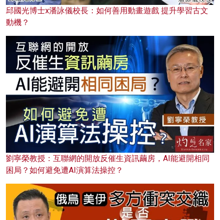
邱國光博士x潘詠儀校長：如何善用動畫遊戲 提升學習古文
動機？
劉寧榮教授：互聯網的開放反催生資訊繭房，AI能避開相同
困局？如何避免遭AI演算法操控？