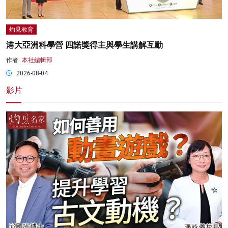
灼見教育
港大亞洲科學營 四諾獎得主與學生講解互動
作者:
本社編輯部
2026-08-04
影片