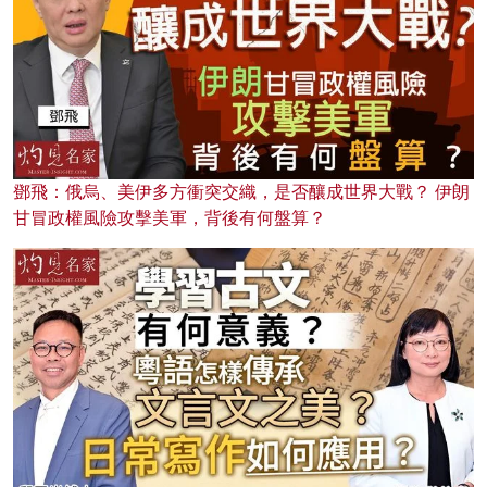
鄧飛：俄烏、美伊多方衝突交織，是否釀成世界大戰？ 伊朗
甘冒政權風險攻擊美軍，背後有何盤算？