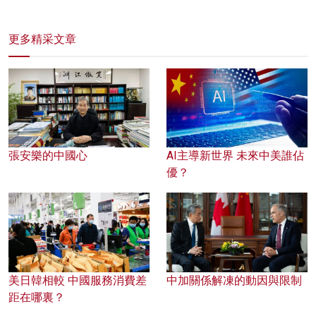
更多精采文章
張安樂的中國心
AI主導新世界 未來中美誰佔
優？
美日韓相較 中國服務消費差
中加關係解凍的動因與限制
距在哪裏？