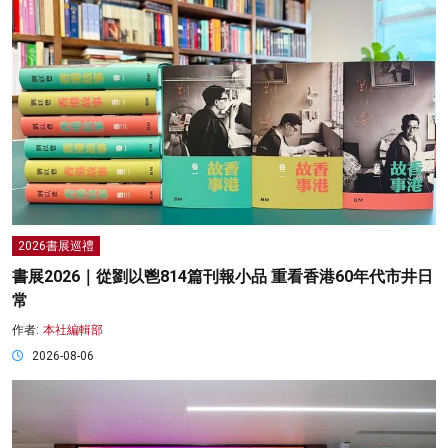
2026書展巡禮
書展2026｜從劉以鬯814篇刊報小品 重看香港60年代市井日
常
作者:
本社編輯部
2026-08-06