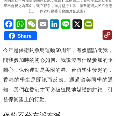
保釣運動不可能促使國家動武，收回釣魚島領土，參與示威運動者從
來不會視之為革命，號召戰爭，而是堅持主張，讓政府與人民不會忘
記。（保釣行動委員會圖片合成圖）
Facebook
WhatsApp
WeChat
Email
LinkedIn
Line
X
PrintFriendl
C
Share
Li
今年是保衞釣魚島運動50周年，有媒體訪問我，
問我參加時的初心如何。我說沒有什麼參加的企
圖心，保釣運動是美國的港、台留學生發起的，
香港的學生是聞訊而反應。通過留美同學的通
知，我們在香港才可突破殖民地媒體的封鎖，引
發保衞國土的行動。
保釣不分左派右派