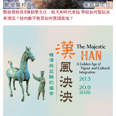
鄭俊傑校長X陳穎華主任：航天AI時代來臨 學校如何緊貼未
來潮流？校內數字教育如何實踐落地？