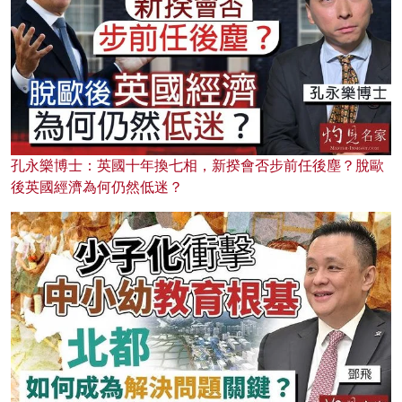
孔永樂博士：英國十年換七相，新揆會否步前任後塵？脫歐
後英國經濟為何仍然低迷？