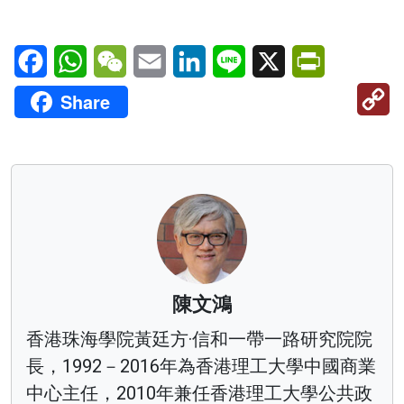
Facebook
WhatsApp
WeChat
Email
LinkedIn
Line
X
PrintFriendl
C
Share
Li
陳文鴻
香港珠海學院黃廷方·信和一帶一路研究院院
長，1992－2016年為香港理工大學中國商業
中心主任，2010年兼任香港理工大學公共政