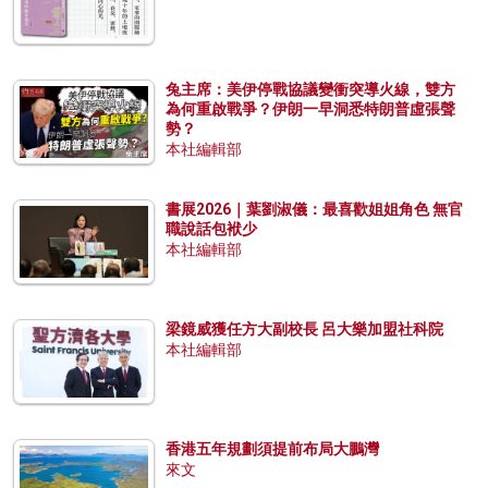
兔主席：美伊停戰協議變衝突導火線，雙方
為何重啟戰爭？伊朗一早洞悉特朗普虛張聲
勢？
本社編輯部
書展2026｜葉劉淑儀：最喜歡姐姐角色 無官
職說話包袱少
本社編輯部
梁鏡威獲任方大副校長 呂大樂加盟社科院
本社編輯部
香港五年規劃須提前布局大鵬灣
來文