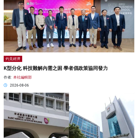
灼見經濟
K型分化 科技難解內需之困 學者倡政策協同發力
作者:
本社編輯部
2026-08-06