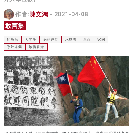
名家榜
作者:
陳文鴻
- 2021-04-08
灼見活動
敢言集
關於我們
釣魚台
大學生
保釣運動
示威者
革命
家國
政治本錢
珍惜香港