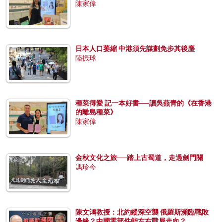
陳家偉
日本人口萎縮 中港須先謀劃免步其後塵
陸振球
種菜得愛 記一本好書──讀吳燕青的《在香港
的離島種菜》
陳家偉
金秋文化之旅──踏上古蜀道，走過劍門關
馮珍今
陳文鴻教授：北約縱深空襲 俄羅斯瀕臨戰敗
邊緣？中國零部件能左右戰局走向？