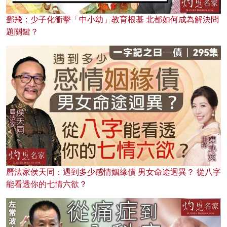
鄧飛：少子化衝擊「中小幼」教育根基 北都如何成為解決問
題關鍵？
曆法家侯天同：遇到多少感情姻緣債 男女命途迥異？ 從八字
能看透你的七情六欲？