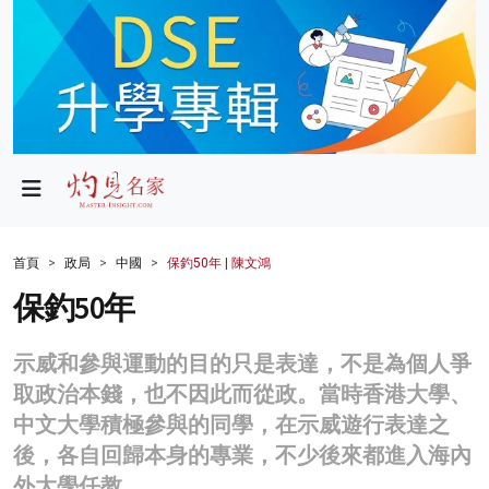
政局
教育
文化
財經
首頁
政局
中國
保釣50年 | 陳文鴻
生活
保釣50年
健康
示威和參與運動的目的只是表達，不是為個人爭
商業
取政治本錢，也不因此而從政。當時香港大學、
中文大學積極參與的同學，在示威遊行表達之
科技
後，各自回歸本身的專業，不少後來都進入海內
影片
外大學任教。