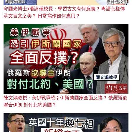
邱國光博士x潘詠儀校長：學習古文有何意義？ 粵語怎樣傳
承文言文之美？ 日常寫作如何應用？
陳文鴻教授：美伊戰爭恐引伊斯蘭國家全面反撲？ 俄羅斯欲
聯合伊朗 對付北約美國？