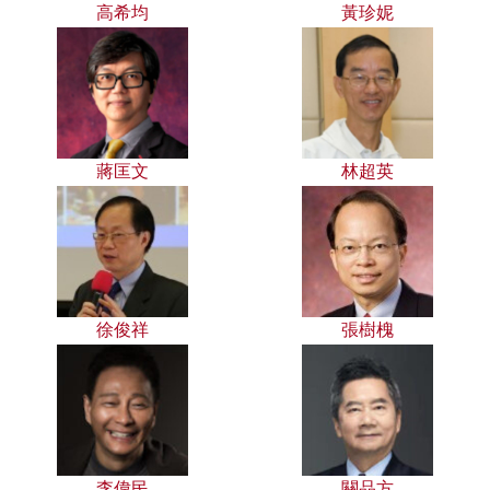
高希均
黃珍妮
蔣匡文
林超英
徐俊祥
張樹槐
李偉民
關品方