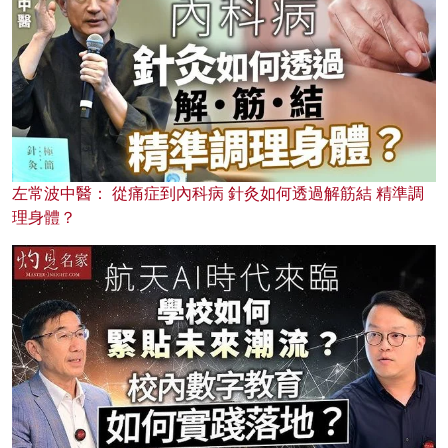
左常波中醫： 從痛症到內科病 針灸如何透過解筋結 精準調
理身體？