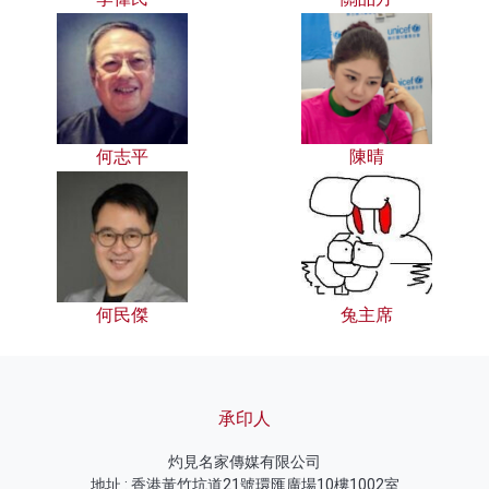
何志平
陳晴
何民傑
兔主席
承印人
灼見名家傳媒有限公司
地址 : 香港黃竹坑道21號環匯廣場10樓1002室