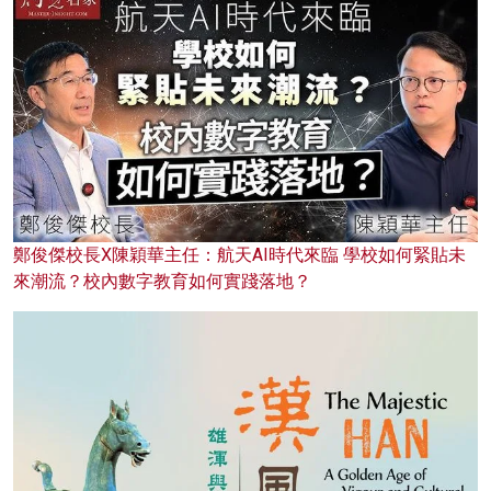
鄭俊傑校長X陳穎華主任：航天AI時代來臨 學校如何緊貼未
來潮流？校內數字教育如何實踐落地？