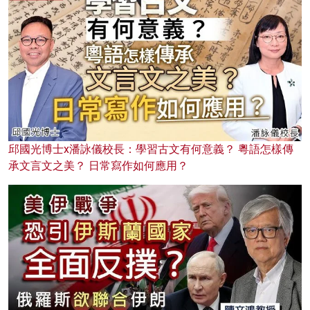
邱國光博士x潘詠儀校長：學習古文有何意義？ 粵語怎樣傳
承文言文之美？ 日常寫作如何應用？