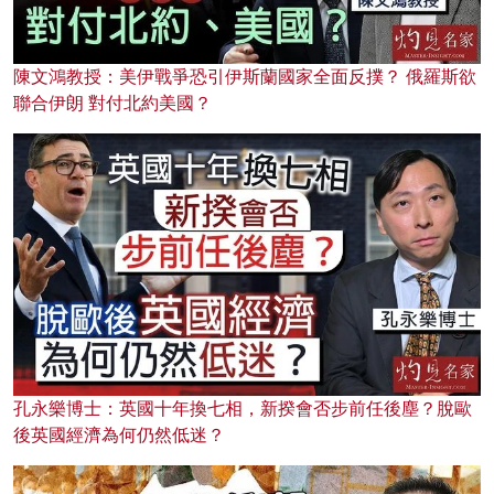
陳文鴻教授：美伊戰爭恐引伊斯蘭國家全面反撲？ 俄羅斯欲
聯合伊朗 對付北約美國？
孔永樂博士：英國十年換七相，新揆會否步前任後塵？脫歐
後英國經濟為何仍然低迷？