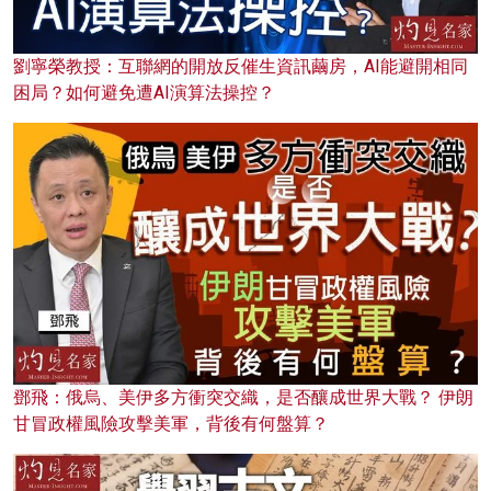
劉寧榮教授：互聯網的開放反催生資訊繭房，AI能避開相同
困局？如何避免遭AI演算法操控？
鄧飛：俄烏、美伊多方衝突交織，是否釀成世界大戰？ 伊朗
甘冒政權風險攻擊美軍，背後有何盤算？