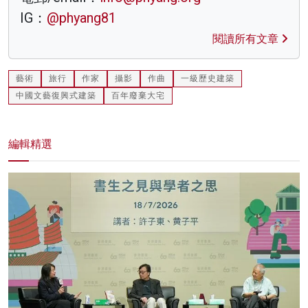
IG：
@phyang81
閱讀所有文章
藝術
旅行
作家
攝影
作曲
一級歷史建築
中國文藝復興式建築
百年廢棄大宅
編輯精選