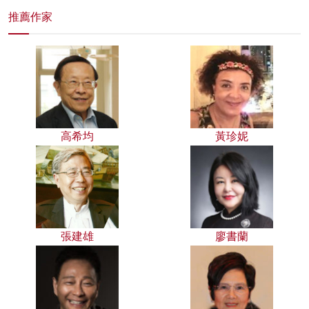
推薦作家
高希均
黃珍妮
張建雄
廖書蘭