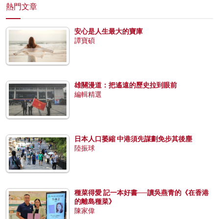
熱門文章
安心是人生最大的寶庫
譚寶碩
雄關漫道：把遙遠的歷史拉到眼前
編輯精選
日本人口萎縮 中港須先謀劃免步其後塵
陸振球
種菜得愛 記一本好書──讀吳燕青的《在香港
的離島種菜》
陳家偉