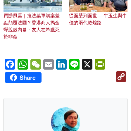
買辦風雲｜拉法葉軍購案差
從面壁到面世──牛玉生與牛
點顛覆法國？香港商人揭金
佳的兩代敦煌路
蟬脫殼內幕：友人在希臘死
於非命
Facebook
WhatsApp
WeChat
Email
LinkedIn
Line
X
PrintFriendl
C
Share
Li