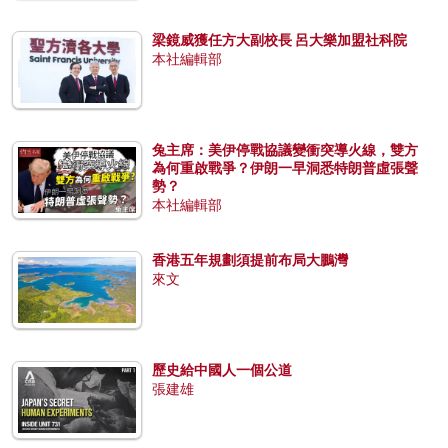
梁鏡威獲任方大副校長 呂大樂加盟社科院
本社編輯部
兔主席：美伊停戰協議變衝突導火線，雙方
為何重啟戰爭？伊朗一早洞悉特朗普虛張聲
勢？
本社編輯部
香港五年規劃須提前布局大鵬灣
來文
歷史給中國人一個公道
張建雄