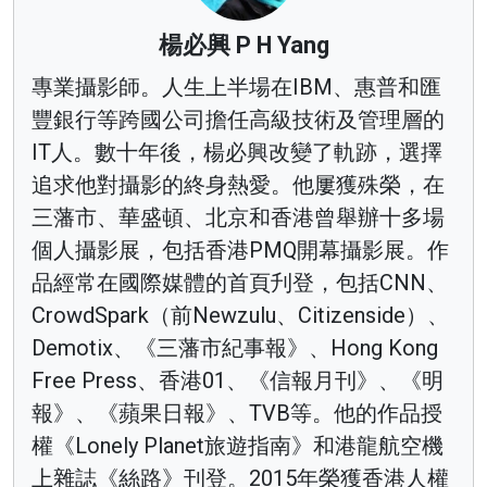
楊必興 P H Yang
專業攝影師。人生上半場在IBM、惠普和匯
豐銀行等跨國公司擔任高級技術及管理層的
IT人。數十年後，楊必興改變了軌跡，選擇
追求他對攝影的終身熱愛。他屢獲殊榮，在
三藩市、華盛頓、北京和香港曾舉辦十多場
個人攝影展，包括香港PMQ開幕攝影展。作
品經常在國際媒體的首頁刋登，包括CNN、
CrowdSpark（前Newzulu、Citizenside）、
Demotix、《三藩市紀事報》、Hong Kong
Free Press、香港01、《信報月刊》、《明
報》、《蘋果日報》、TVB等。他的作品授
權《Lonely Planet旅遊指南》和港龍航空機
上雜誌《絲路》刊登。2015年榮獲香港人權