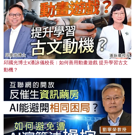
邱國光博士x潘詠儀校長：如何善用動畫遊戲 提升學習古文
動機？