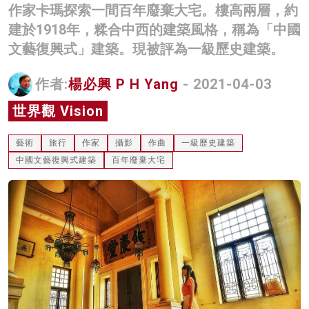
作家卡瑪探索一間百年廢棄大宅。樓高兩層，約
名家榜
建於1918年，糅合中西的建築風格，稱為「中國
灼見活動
文藝復興式」建築。現被評為一級歷史建築。
關於我們
作者:
楊必興 P H Yang
- 2021-04-03
世界觀 Vision
藝術
旅行
作家
攝影
作曲
一級歷史建築
中國文藝復興式建築
百年廢棄大宅