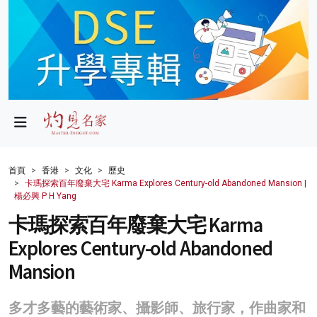
政局
教育
文化
財經
首頁
香港
文化
歷史
卡瑪探索百年廢棄大宅 Karma Explores Century-old Abandoned Mansion |
生活
楊必興 P H Yang
卡瑪探索百年廢棄大宅 Karma
健康
Explores Century-old Abandoned
商業
Mansion
科技
多才多藝的藝術家、攝影師、旅行家，作曲家和
影片