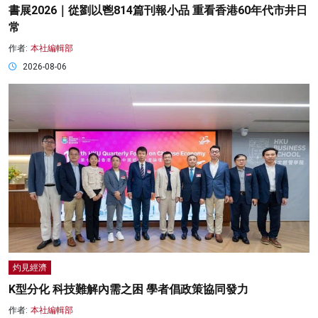
書展2026｜從劉以鬯814篇刊報小品 重看香港60年代市井日
常
作者:
本社編輯部
2026-08-06
灼見經濟
K型分化 科技難解內需之困 學者倡政策協同發力
作者:
本社編輯部