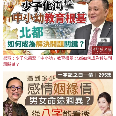
鄧飛：少子化衝擊「中小幼」教育根基 北都如何成為解決問
題關鍵？