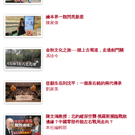
繪本界一顆閃亮新星
陳家偉
金秋文化之旅──踏上古蜀道，走過劍門關
馮珍今
從顧生岳到沈平：一個座右銘的兩代傳承
劉家美
陳文鴻教授：北約縱深空襲 俄羅斯瀕臨戰敗
邊緣？中國零部件能左右戰局走向？
本社編輯部