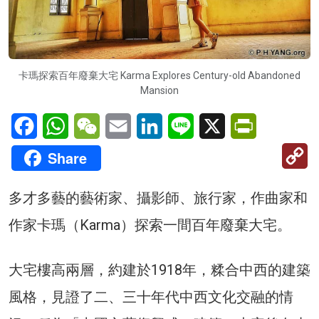
卡瑪探索百年廢棄大宅 Karma Explores Century-old Abandoned
Mansion
Facebook
WhatsApp
WeChat
Email
LinkedIn
Line
X
PrintFriendl
C
Share
Li
多才多藝的藝術家、攝影師、旅行家，作曲家和
作家卡瑪（Karma）探索一間百年廢棄大宅。
大宅樓高兩層，約建於1918年，糅合中西的建築
風格，見證了二、三十年代中西文化交融的情