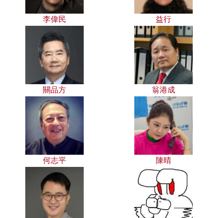
李偉民
益行
關品方
翁港成
何志平
陳晴