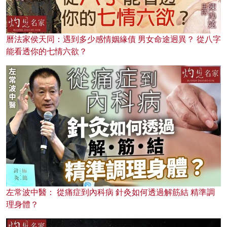
曆法家侯天同：遇到多少感情姻緣債 男女命途迥異？ 從八字
能看透你的七情六欲？
左常波中醫： 從痛症到內科病 針灸如何透過解筋結 精準調
理身體？