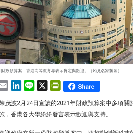
21財政預算案，香港高等教育界表示肯定與歡迎。（灼見名家製圖）
pp
eChat
Email
LinkedIn
Line
X
PrintFriendly
Share
陳茂波2月24日宣讀的2021年財政預算案中多項關
施，香港各大學紛紛發言表示歡迎與支持。
歡迎政府在新一份財政預算案中，將推動創新科技