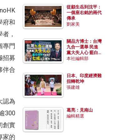
從顧生岳到沈平：
oHK
一個座右銘的兩代
傳承
學府和
劉家美
學者，
關品方博士：台灣
個專門
九合一選舉 民進
黨大失人心 藍白
極招募
合作有望拿下七成
本社編輯部
以上縣市？
夥伴合
日本、印度經濟難
扭轉乾坤
張建雄
大認為
葛亮：見南山
300
編輯精選
初創實
專家的