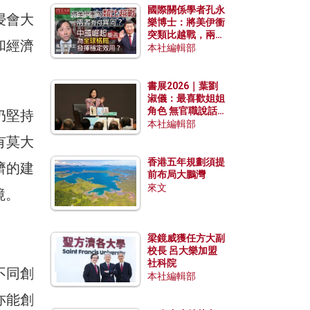
國際關係學者孔永
浸會大
樂博士：將美伊衝
突類比越戰，兩者
和經濟
有何異同？中國崛
本社編輯部
起能否為全球格局
發揮穩定效用？
書展2026｜葉劉
淑儀：最喜歡姐姐
角色 無官職說話
仍堅持
包袱少
本社編輯部
有莫大
香港五年規劃須提
濟的建
前布局大鵬灣
來文
境。
梁鏡威獲任方大副
校長 呂大樂加盟
社科院
不同創
本社編輯部
亦能創