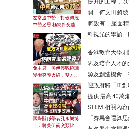
提升的工程，以
開「何文田斜坡
左常波中醫：打破傳統
將設有一座面積
中醫迷思 極簡針灸能治
頭暈、胃脹？中風應如
科視光的學額，
何急救？
香港教育大學則
界及培育人才的
兔主席：美伊停戰協議
源及創造機會，
變衝突導火線，雙方為
何重啟戰爭？伊朗一早
迎政府將「IT
洞悉特朗普虛張聲勢？
提供最高40萬
STEM 相關
「賽馬會運算思
國際關係學者孔永樂博
士：將美伊衝突類比越
萬名學生掌握運