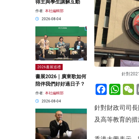
得主與學生講解互動
作者:
本社編輯部
2026-08-04
2026書展巡禮
針對20
書展2026｜廣東歌如何
陪伴我們好好過日子？
Facebook
WhatsA
W
作者:
本社編輯部
2026-08-04
針對財政司司長
及高等教育的措
香港大學表示，