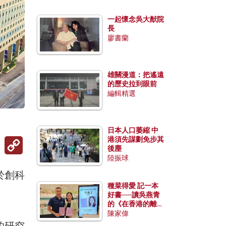
一起懷念吳大猷院
長
廖書蘭
雄關漫道：把遙遠
的歷史拉到眼前
編輯精選
日本人口萎縮 中
Copy
港須先謀劃免步其
Link
後塵
陸振球
於創科
種菜得愛 記一本
好書──讀吳燕青
的《在香港的離島
種菜》
陳家偉
的研究