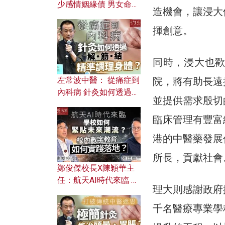
少感情姻緣債 男女命途
造機會，讓浸大
迥異？ 從八字能看透你
的七情六欲？
揮創意。
同時，浸大也
院，將有助長遠
左常波中醫： 從痛症到
內科病 針灸如何透過解
並提供需求殷切
筋結 精準調理身體？
臨床管理有豐富
港的中醫藥發展
所長，貢獻社會
鄭俊傑校長X陳穎華主
任：航天AI時代來臨 學
理大則感謝政府
校如何緊貼未來潮流？
校內數字教育如何實踐
千名醫療專業學
落地？