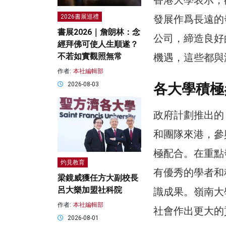
發展作爲長遠的
2026書展巡禮
書展2026｜詹朗林：念
公司，締造良好
經拜佛可使人生順遂？
機遇，這些都與
不若如實觀照無常
作者:
本社編輯部
各大學積極
2026-08-03
政府計劃推出的
和團隊來港，參
極配合。在重點
灼見教育
有優秀的學者和
梁鏡威獲任方大副校長
呂大樂加盟社科院
識成果。嶺南大
作者:
本社編輯部
社會作出更大的
2026-08-01