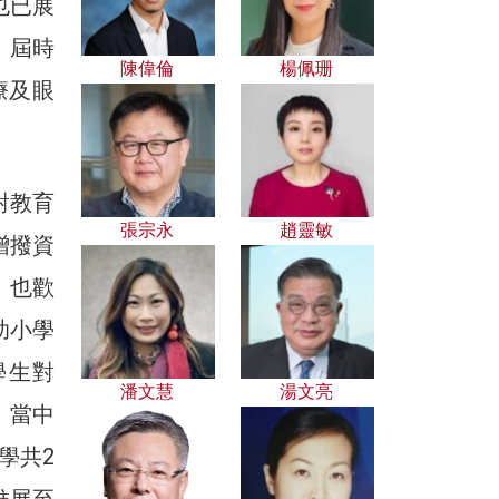
也已展
，屆時
陳偉倫
楊佩珊
療及眼
對教育
張宗永
趙靈敏
增撥資
。也歡
助小學
學生對
潘文慧
湯文亮
，當中
學共2
推展至