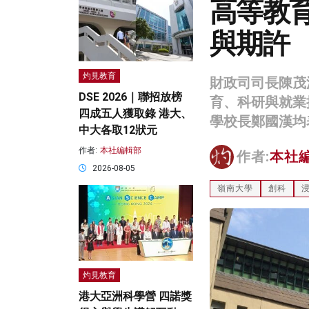
高等教育
與期許
灼見教育
財政司司長陳茂波
DSE 2026｜聯招放榜
育、科研與就業
四成五人獲取錄 港大、
學校長鄭國漢均
中大各取12狀元
作者:
本社編輯部
作者:
本社
2026-08-05
嶺南大學
創科
灼見教育
港大亞洲科學營 四諾獎