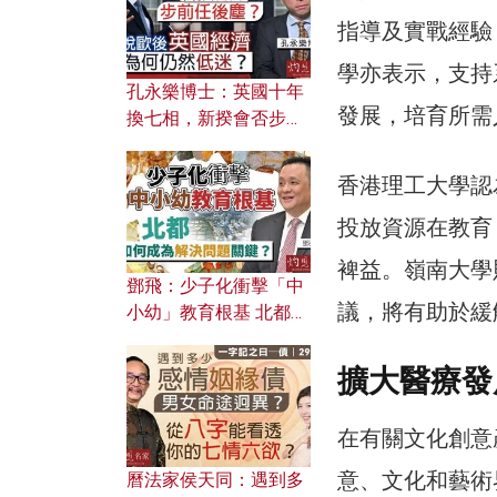
指導及實戰經驗
學亦表示，支持
孔永樂博士：英國十年
發展，培育所需
換七相，新揆會否步前
任後塵？脫歐後英國經
濟為何仍然低迷？
香港理工大學認
投放資源在教育
裨益。嶺南大學
鄧飛：少子化衝擊「中
議，將有助於緩
小幼」教育根基 北都如
何成為解決問題關鍵？
擴大醫療發
在有關文化創意
意、文化和藝術
曆法家侯天同：遇到多