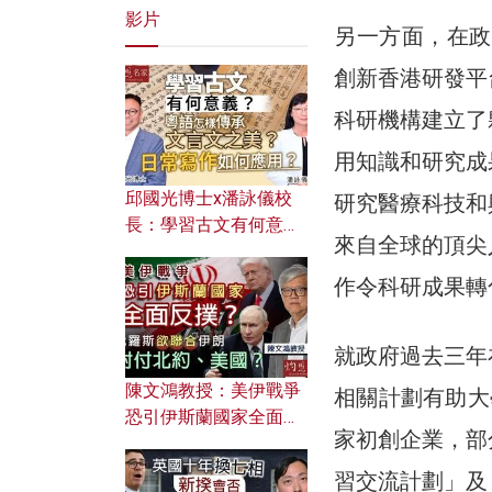
影片
另一方面，在政
創新香港研發平
科研機構建立了
用知識和研究成
邱國光博士x潘詠儀校
研究醫療科技和
長：學習古文有何意
來自全球的頂尖
義？ 粵語怎樣傳承文言
文之美？ 日常寫作如何
作令科研成果轉
應用？
就政府過去三年
陳文鴻教授：美伊戰爭
相關計劃有助大
恐引伊斯蘭國家全面反
家初創企業，部
撲？ 俄羅斯欲聯合伊朗
對付北約美國？
習交流計劃」及