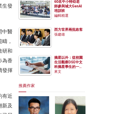
60名中小特幼老
業生發
師參與城大GenAI
培訓班
編輯精選
西方世界兩批政客
間中醫
張建雄
範疇，
教研和
摘星以外：從校園
步為香
生活觀察DSE中文
科摘星學生的一點
續發揮
特質
來文
推薦作家
約有近
翻新及