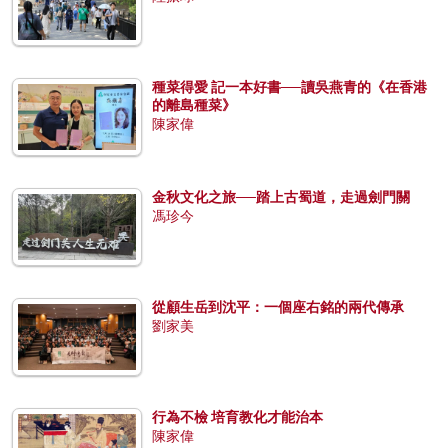
種菜得愛 記一本好書──讀吳燕青的《在香港
的離島種菜》
陳家偉
金秋文化之旅──踏上古蜀道，走過劍門關
馮珍今
從顧生岳到沈平：一個座右銘的兩代傳承
劉家美
行為不檢 培育教化才能治本
陳家偉