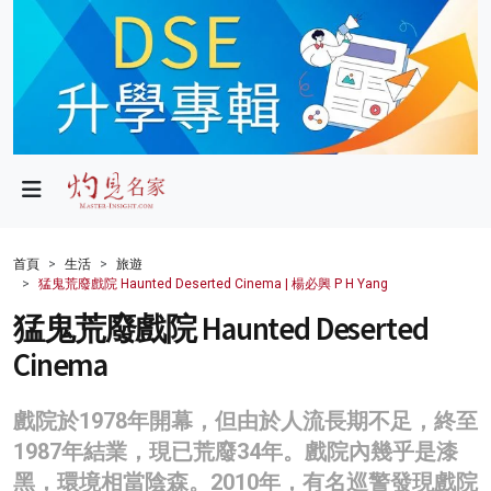
政局
教育
文化
財經
首頁
生活
旅遊
猛鬼荒廢戲院 Haunted Deserted Cinema | 楊必興 P H Yang
生活
猛鬼荒廢戲院 Haunted Deserted
健康
Cinema
商業
戲院於1978年開幕，但由於人流長期不足，終至
科技
1987年結業，現已荒廢34年。戲院內幾乎是漆
影片
黑，環境相當陰森。2010年，有名巡警發現戲院