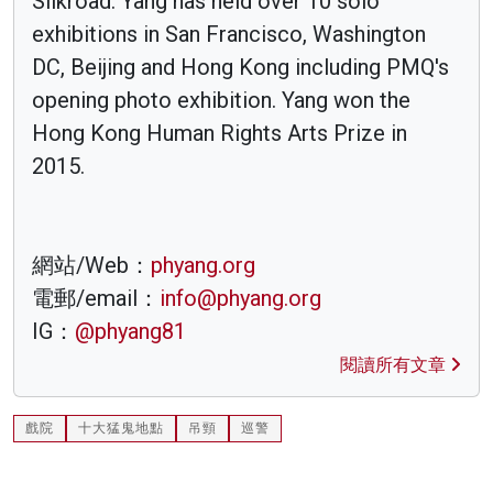
Silkroad. Yang has held over 10 solo
exhibitions in San Francisco, Washington
DC, Beijing and Hong Kong including PMQ's
opening photo exhibition. Yang won the
Hong Kong Human Rights Arts Prize in
2015.
網站/Web：
phyang.org
電郵/email：
info@phyang.org
IG：
@phyang81
閱讀所有文章
戲院
十大猛鬼地點
吊頸
巡警