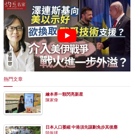
熱門文章
繪本界一顆閃亮新星
陳家偉
日本人口萎縮 中港須先謀劃免步其後塵
陸振球