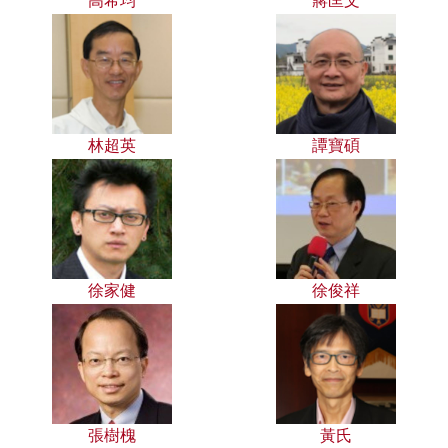
高希均
蔣匡文
林超英
譚寶碩
徐家健
徐俊祥
張樹槐
黃氏