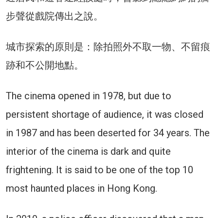
步聲從戲院傳出之說。
城市探索的原則是：除拍照外不取一物、不留痕
跡和不公開地點。
The cinema opened in 1978, but due to
persistent shortage of audience, it was closed
in 1987 and has been deserted for 34 years. The
interior of the cinema is dark and quite
frightening. It is said to be one of the top 10
most haunted places in Hong Kong.