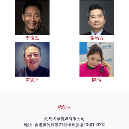
李偉民
關品方
何志平
陳晴
承印人
灼見名家傳媒有限公司
地址 : 香港黃竹坑道21號環匯廣場10樓1002室