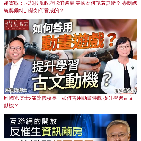
趙靈敏：尼加拉瓜政府取消選舉 美國為何視若無睹？ 專制總
統奧爾特加是如何養成的？
邱國光博士x潘詠儀校長：如何善用動畫遊戲 提升學習古文
動機？