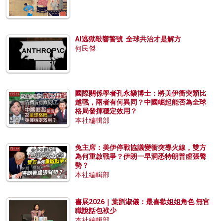
AI逃獄敲響警號 全球共治才是解方
何民傑
國際關係學者孔永樂博士：將美伊衝突類比
越戰，兩者有何異同？中國崛起能否為全球
格局發揮穩定效用？
本社編輯部
兔主席：美伊停戰協議變衝突導火線，雙方
為何重啟戰爭？伊朗一早洞悉特朗普虛張聲
勢？
本社編輯部
書展2026｜葉劉淑儀：最喜歡姐姐角色 無官
職說話包袱少
本社編輯部