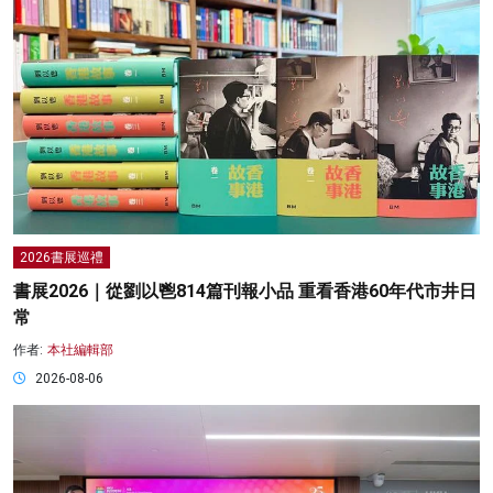
2026書展巡禮
書展2026｜從劉以鬯814篇刊報小品 重看香港60年代市井日
常
作者:
本社編輯部
2026-08-06