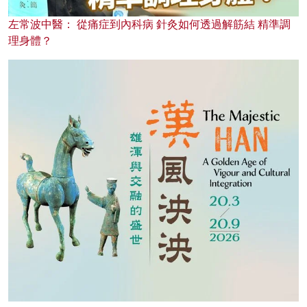
左常波中醫： 從痛症到內科病 針灸如何透過解筋結 精準調
理身體？