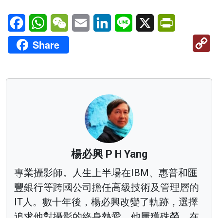
Facebook
WhatsApp
WeChat
Email
LinkedIn
Line
X
PrintFriendl
C
Share
Li
楊必興 P H Yang
專業攝影師。人生上半場在IBM、惠普和匯
豐銀行等跨國公司擔任高級技術及管理層的
IT人。數十年後，楊必興改變了軌跡，選擇
追求他對攝影的終身熱愛。他屢獲殊榮，在