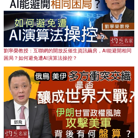
劉寧榮教授：互聯網的開放反催生資訊繭房，AI能避開相同
困局？如何避免遭AI演算法操控？