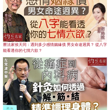
曆法家侯天同：遇到多少感情姻緣債 男女命途迥異？ 從八字
能看透你的七情六欲？