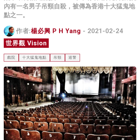
內有一名男子吊頸自殺，被傳為香港十大猛鬼地
名家榜
點之一。
灼見活動
作者:
楊必興 P H Yang
- 2021-02-24
關於我們
世界觀 Vision
戲院
十大猛鬼地點
吊頸
巡警