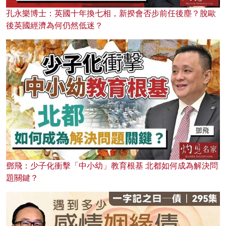
孔永樂博士：英國十年換七相，新揆會否步前任後塵？脫歐
後英國經濟為何仍然低迷？
鄧飛：少子化衝擊「中小幼」教育根基 北都如何成為解決問
題關鍵？