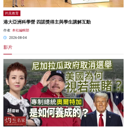
灼見教育
港大亞洲科學營 四諾獎得主與學生講解互動
作者:
本社編輯部
2026-08-04
影片