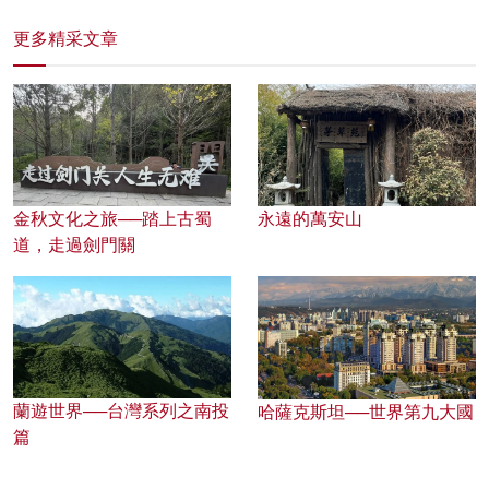
更多精采文章
金秋文化之旅──踏上古蜀
永遠的萬安山
道，走過劍門關
蘭遊世界──台灣系列之南投
哈薩克斯坦──世界第九大國
篇