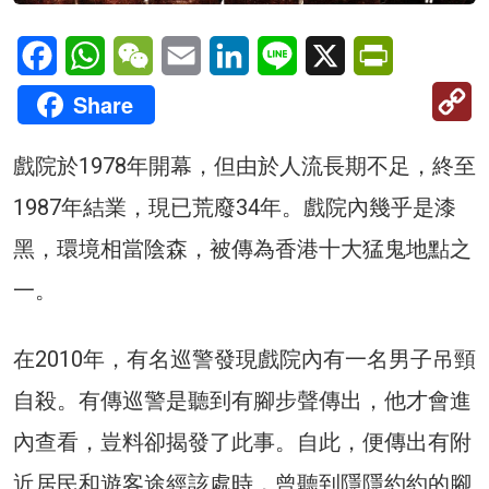
Facebook
WhatsApp
WeChat
Email
LinkedIn
Line
X
PrintFriendl
C
Share
Li
戲院於1978年開幕，但由於人流長期不足，終至
1987年結業，現已荒廢34年。戲院內幾乎是漆
黑，環境相當陰森，被傳為香港十大猛鬼地點之
一。
在2010年，有名巡警發現戲院內有一名男子吊頸
自殺。有傳巡警是聽到有腳步聲傳出，他才會進
內查看，豈料卻揭發了此事。自此，便傳出有附
近居民和遊客途經該處時，曾聽到隱隱約約的腳