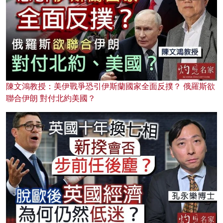
陳文鴻教授：美伊戰爭恐引伊斯蘭國家全面反撲？ 俄羅斯欲
聯合伊朗 對付北約美國？