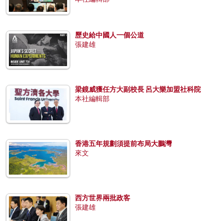
歷史給中國人一個公道
張建雄
梁鏡威獲任方大副校長 呂大樂加盟社科院
本社編輯部
香港五年規劃須提前布局大鵬灣
來文
西方世界兩批政客
張建雄