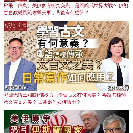
鄧飛：俄烏、美伊多方衝突交織，是否釀成世界大戰？ 伊朗
甘冒政權風險攻擊美軍，背後有何盤算？
邱國光博士x潘詠儀校長：學習古文有何意義？ 粵語怎樣傳
承文言文之美？ 日常寫作如何應用？