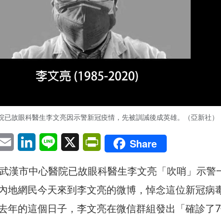
院已故眼科醫生李文亮因示警新冠疫情，先被訓誡後成英雄。（亞新社）
pp
eChat
Email
LinkedIn
Line
X
PrintFriendly
Share
是武漢市中心醫院已故眼科醫生李文亮「吹哨」示警
內地網民今天來到李文亮的微博，悼念這位新冠病
去年的這個日子，李文亮在微信群組發出「確診了7