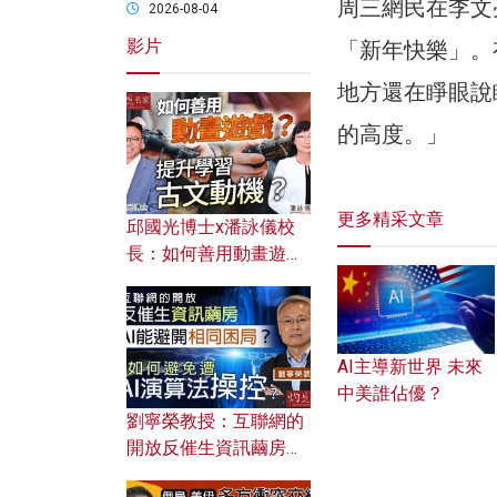
周三網民在李文
2026-08-04
影片
「新年快樂」。
地方還在睜眼說
的高度。」
更多精采文章
邱國光博士x潘詠儀校
長：如何善用動畫遊戲
提升學習古文動機？
AI主導新世界 未來
中美誰佔優？
劉寧榮教授：互聯網的
開放反催生資訊繭房，
AI能避開相同困局？如