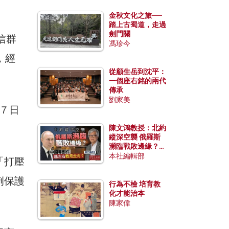
金秋文化之旅──
踏上古蜀道，走過
劍門關
信群
馮珍今
，經
從顧生岳到沈平：
一個座右銘的兩代
傳承
劉家美
月７日
陳文鴻教授：北約
縱深空襲 俄羅斯
瀕臨戰敗邊緣？中
國零部件能左右戰
本社編輯部
「打壓
局走向？
例保護
行為不檢 培育教
化才能治本
陳家偉