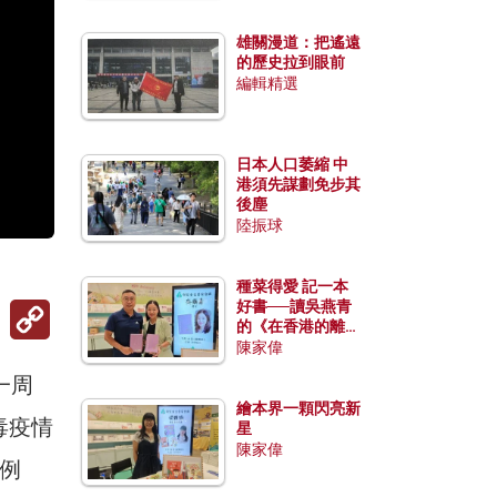
雄關漫道：把遙遠
的歷史拉到眼前
編輯精選
日本人口萎縮 中
港須先謀劃免步其
後塵
陸振球
種菜得愛 記一本
Copy
好書──讀吳燕青
Link
的《在香港的離島
種菜》
陳家偉
一周
繪本界一顆閃亮新
毒疫情
星
陳家偉
例