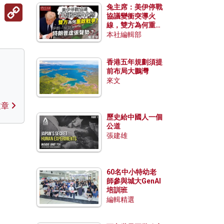
Copy
兔主席：美伊停戰
Link
協議變衝突導火
線，雙方為何重啟
戰爭？伊朗一早洞
本社編輯部
悉特朗普虛張聲
勢？
香港五年規劃須提
前布局大鵬灣
來文
文章
歷史給中國人一個
公道
張建雄
60名中小特幼老
師參與城大GenAI
培訓班
編輯精選