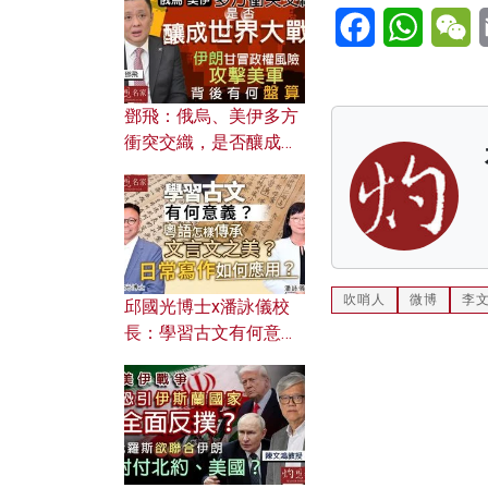
何避免遭AI演算法操
Facebook
WhatsA
W
控？
鄧飛：俄烏、美伊多方
衝突交織，是否釀成世
界大戰？ 伊朗甘冒政權
風險攻擊美軍，背後有
何盤算？
吹哨人
微博
李
邱國光博士x潘詠儀校
長：學習古文有何意
義？ 粵語怎樣傳承文言
文之美？ 日常寫作如何
應用？