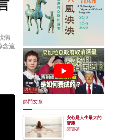
言
狀病
悼念這
熱門文章
安心是人生最大的
寶庫
譚寶碩