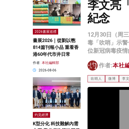
李文亮
紀念
2026書展巡禮
12月30日（
書展2026｜從劉以鬯
毒「吹哨」示警
814篇刊報小品 重看香
位新冠病毒疫情
港60年代市井日常
作者:
本社編輯部
作者:
本社
2026-08-06
吹哨人
微博
李
灼見經濟
K型分化 科技難解內需