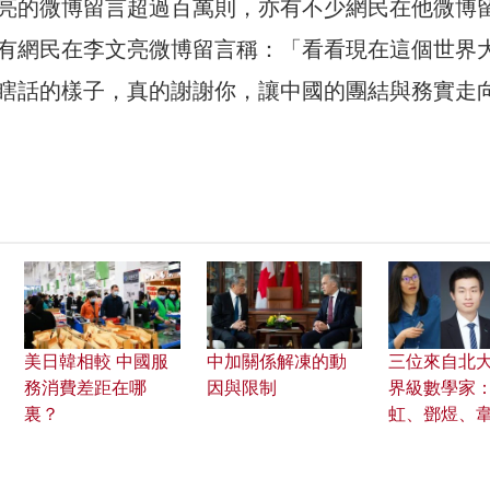
亮的微博留言超過百萬則，亦有不少網民在他微博
有網民在李文亮微博留言稱：「看看現在這個世界
瞎話的樣子，真的謝謝你，讓中國的團結與務實走
美日韓相較 中國服
中加關係解凍的動
三位來自北
務消費差距在哪
因與限制
界級數學家
裏？
虹、鄧煜、