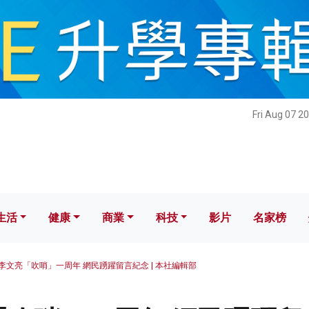
健康
商業
科技
影片
名家榜
Fri Aug 07 2
生活
健康
商業
科技
影片
名家榜
李文亮「吹哨」一周年 網民踴躍留言紀念 | 本社編輯部