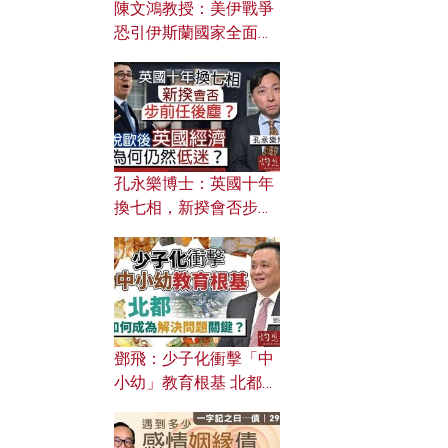
陳文鴻教授：美伊戰爭
恐引伊斯蘭國家全面反
撲？ 俄羅斯欲聯合伊朗
對付北約美國？
孔永樂博士：英國十年
換七相，新揆會否步前
任後塵？脫歐後英國經
濟為何仍然低迷？
鄧飛：少子化衝擊「中
小幼」教育根基 北都如
何成為解決問題關鍵？