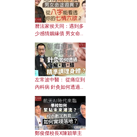
曆法家侯天同：遇到多
少感情姻緣債 男女命途
迥異？ 從八字能看透你
的七情六欲？
左常波中醫： 從痛症到
內科病 針灸如何透過解
筋結 精準調理身體？
鄭俊傑校長X陳穎華主