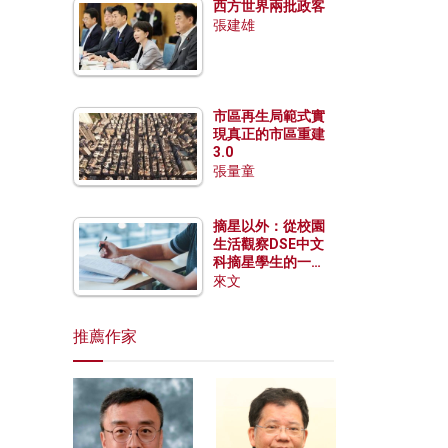
西方世界兩批政客
張建雄
市區再生局範式實
現真正的市區重建
3.0
張量童
摘星以外：從校園
生活觀察DSE中文
科摘星學生的一點
特質
來文
推薦作家