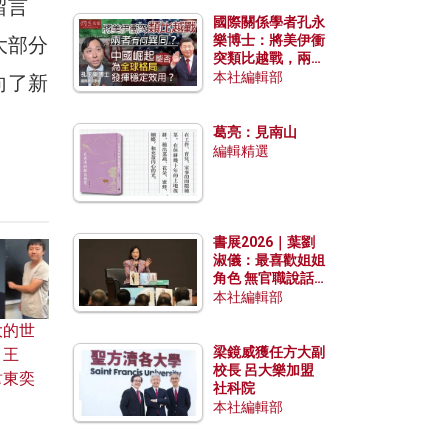
留言
國際關係學者孔永
樂博士：將美伊衝
大部分
突類比越戰，兩者
有何異同？中國崛
本社編輯部
向了新
起能否為全球格局
發揮穩定效用？
葛亮：見南山
編輯精選
書展2026｜葉劉
淑儀：最喜歡姐姐
角色 無官職說話
包袱少
本社編輯部
大的世
梁鏡威獲任方大副
：王
校長 呂大樂加盟
韋東奕
社科院
本社編輯部