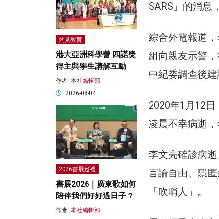
SARS」的消
綜合外電報道，
灼見教育
組向親友示警，
港大亞洲科學營 四諾獎
得主與學生講解互動
中紀委調查後建
作者:
本社編輯部
2026-08-04
2020年1月1
凌晨不幸病逝，
李文亮確診病逝
2026書展巡禮
言論自由、隱匿
書展2026｜廣東歌如何
「吹哨人」。
陪伴我們好好過日子？
作者:
本社編輯部