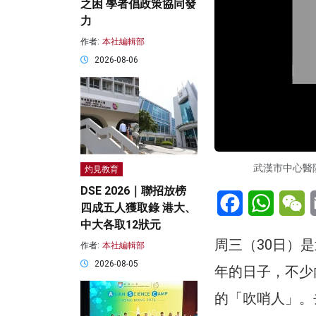
之困 學者倡政策協同發
力
作者:
本社編輯部
2026-08-06
武漢市中心醫
灼見教育
DSE 2026｜聯招放榜
Facebook
WhatsA
W
四成五人獲取錄 港大、
中大各取12狀元
周三（30日）
作者:
本社編輯部
2026-08-05
年的日子，不少
的「吹哨人」。