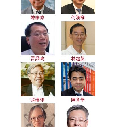
陳家偉
何漢權
雷鼎鳴
林超英
張建雄
陳章華