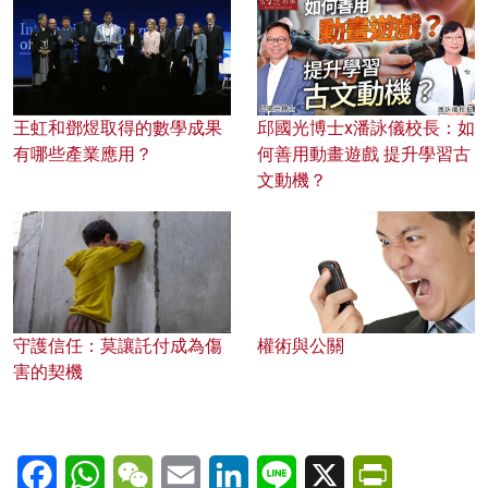
王虹和鄧煜取得的數學成果
邱國光博士x潘詠儀校長：如
有哪些產業應用？
何善用動畫遊戲 提升學習古
文動機？
守護信任：莫讓託付成為傷
權術與公關
害的契機
Facebook
WhatsApp
WeChat
Email
LinkedIn
Line
X
PrintFriendl