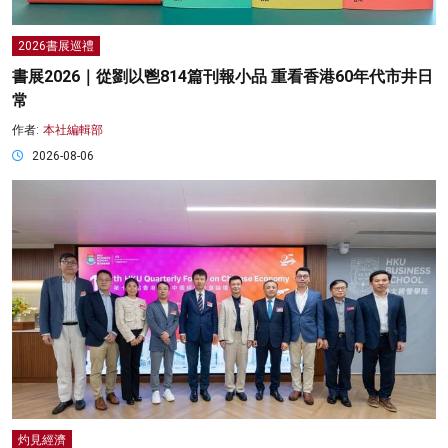
2026書展巡禮
書展2026｜從劉以鬯814篇刊報小品 重看香港60年代市井日
常
作者:
本社編輯部
2026-08-06
灼見經濟