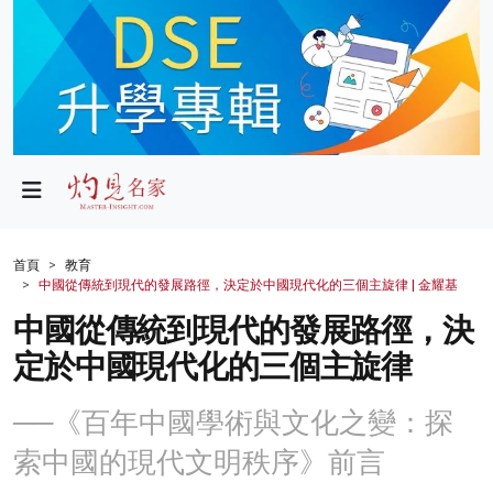
政局
教育
文化
財經
首頁
教育
中國從傳統到現代的發展路徑，決定於中國現代化的三個主旋律 | 金耀基
生活
中國從傳統到現代的發展路徑，決
健康
定於中國現代化的三個主旋律
商業
──《百年中國學術與文化之變：探
科技
索中國的現代文明秩序》前言
影片