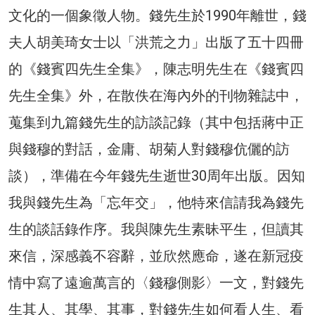
文化的一個象徵人物。錢先生於1990年離世，錢
夫人胡美琦女士以「洪荒之力」出版了五十四冊
的《錢賓四先生全集》，陳志明先生在《錢賓四
先生全集》外，在散佚在海內外的刊物雜誌中，
蒐集到九篇錢先生的訪談記錄（其中包括蔣中正
與錢穆的對話，金庸、胡菊人對錢穆伉儷的訪
談），準備在今年錢先生逝世30周年出版。因知
我與錢先生為「忘年交」，他特來信請我為錢先
生的談話錄作序。我與陳先生素昧平生，但讀其
來信，深感義不容辭，並欣然應命，遂在新冠疫
情中寫了遠逾萬言的〈錢穆側影〉一文，對錢先
生其人、其學、其事，對錢先生如何看人生、看