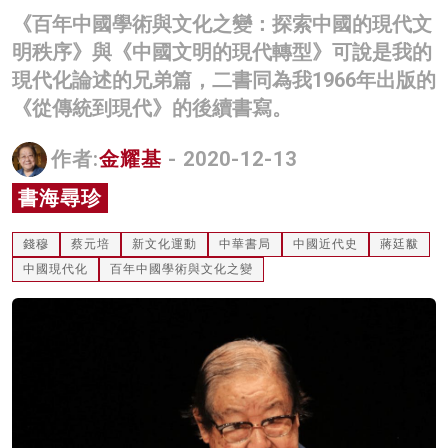
《百年中國學術與文化之變：探索中國的現代文
名家榜
明秩序》與《中國文明的現代轉型》可說是我的
灼見活動
現代化論述的兄弟篇，二書同為我1966年出版的
《從傳統到現代》的後續書寫。
關於我們
作者:
金耀基
- 2020-12-13
書海尋珍
錢穆
蔡元培
新文化運動
中華書局
中國近代史
蔣廷黻
中國現代化
百年中國學術與文化之變