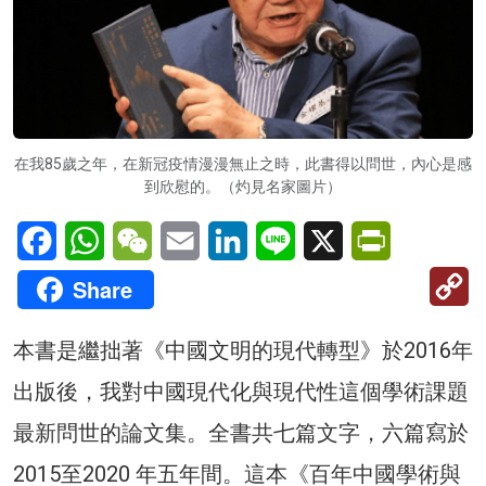
在我85歲之年，在新冠疫情漫漫無止之時，此書得以問世，內心是感
到欣慰的。（灼見名家圖片）
Facebook
WhatsApp
WeChat
Email
LinkedIn
Line
X
PrintFriendl
C
Share
Li
本書是繼拙著《中國文明的現代轉型》於2016年
出版後，我對中國現代化與現代性這個學術課題
最新問世的論文集。全書共七篇文字，六篇寫於
2015至2020 年五年間。這本《百年中國學術與