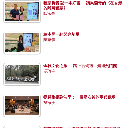
種菜得愛 記一本好書──讀吳燕青的《在香港
的離島種菜》
陳家偉
繪本界一顆閃亮新星
陳家偉
金秋文化之旅──踏上古蜀道，走過劍門關
馮珍今
從顧生岳到沈平：一個座右銘的兩代傳承
劉家美