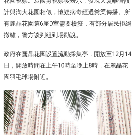
花園視察。袁國勇視察後表示，發現大廈喉管設
計與淘大花園相似，懷疑病毒經過糞渠傳播。所
有麗晶花園第6座D室需要檢疫，有部分居民拒絕
撤離，警方談判組到場勸說。
政府在麗晶花園設置流動採集亭，開放至12月14
日，開放時間在上午10時至晚上8時，在麗晶花
園羽毛球場附近。