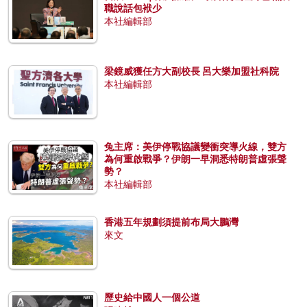
職說話包袱少
本社編輯部
梁鏡威獲任方大副校長 呂大樂加盟社科院
本社編輯部
兔主席：美伊停戰協議變衝突導火線，雙方
為何重啟戰爭？伊朗一早洞悉特朗普虛張聲
勢？
本社編輯部
香港五年規劃須提前布局大鵬灣
來文
歷史給中國人一個公道