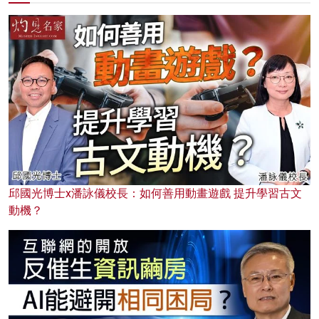
邱國光博士x潘詠儀校長：如何善用動畫遊戲 提升學習古文
動機？