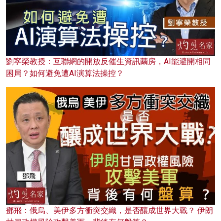
劉寧榮教授：互聯網的開放反催生資訊繭房，AI能避開相同
困局？如何避免遭AI演算法操控？
鄧飛：俄烏、美伊多方衝突交織，是否釀成世界大戰？ 伊朗