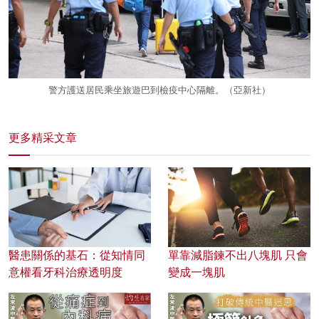
警方護送居民乘坐旅遊巴到檢疫中心隔離。（亞新社）
更多精采文章
醫患關係的基石：從知情同
單靠減脂鍊不出八塊肌 只會
意權看牙科治療透明度
變成一塊肌