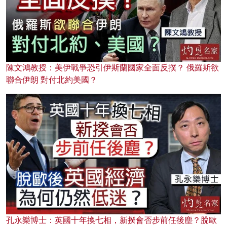
陳文鴻教授：美伊戰爭恐引伊斯蘭國家全面反撲？ 俄羅斯欲
聯合伊朗 對付北約美國？
孔永樂博士：英國十年換七相，新揆會否步前任後塵？脫歐