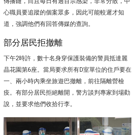
傳播鏈，而且每日有過百宗感染，非常分散，中
心職員要追蹤的個案眾多，因此可能較遲才知
道，強調他們有回答傳媒的查詢。
部分居民拒撤離
下午2時許，數十名身穿保護裝備的警員抵達麗
晶花園第6座。當局要求所有D室單位的住戶要在
一、兩小時內乘坐旅遊巴撤離，前往隔離營檢
疫。有部分居民拒絕離開，警方談判專家到場勸
說，並要求他們收拾行李。