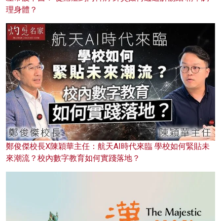
理身體？
鄭俊傑校長X陳穎華主任：航天AI時代來臨 學校如何緊貼未
來潮流？校內數字教育如何實踐落地？