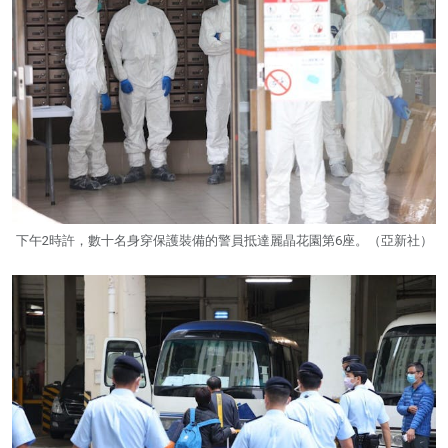
下午2時許，數十名身穿保護裝備的警員抵達麗晶花園第6座。（亞新社）