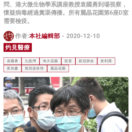
問、港大微生物學系講座教授袁國勇到場視察，
名家榜
懷疑病毒經過糞渠傳播。所有麗晶花園第6座D室
灼見活動
需要檢疫。
關於我們
作者:
本社編輯部
- 2020-12-10
灼見醫療
袁國勇
九龍灣
淘大花園
凱普
新冠肺炎
黃利寶
黃加慶
第四波疫情
麗晶花園