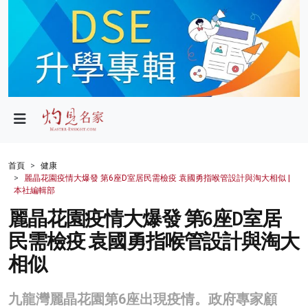
政局
教育
文化
財經
首頁
健康
麗晶花園疫情大爆發 第6座D室居民需檢疫 袁國勇指喉管設計與淘大相似 |
生活
本社編輯部
麗晶花園疫情大爆發 第6座D室居
健康
民需檢疫 袁國勇指喉管設計與淘大
商業
相似
科技
九龍灣麗晶花園第6座出現疫情。政府專家顧
影片