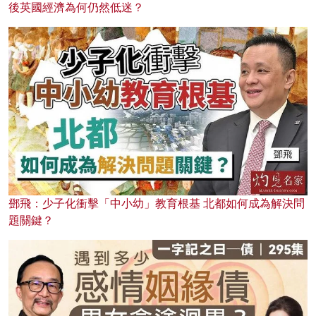
後英國經濟為何仍然低迷？
鄧飛：少子化衝擊「中小幼」教育根基 北都如何成為解決問
題關鍵？