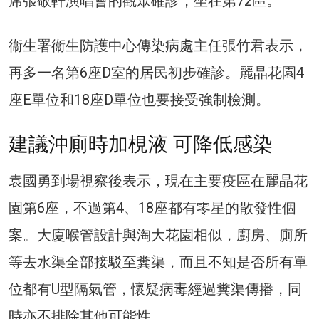
席張敬軒演唱會的觀眾確診，坐在第72區。
衞生署衞生防護中心傳染病處主任張竹君表示，
再多一名第6座D室的居民初步確診。麗晶花園4
座E單位和18座D單位也要接受強制檢測。
建議沖廁時加梘液 可降低感染
袁國勇到場視察後表示，現在主要疫區在麗晶花
園第6座，不過第4、18座都有零星的散發性個
案。大廈喉管設計與淘大花園相似，廚房、廁所
等去水渠全部接駁至糞渠，而且不知是否所有單
位都有U型隔氣管，懷疑病毒經過糞渠傳播，同
時亦不排除其他可能性。