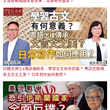
甘冒政權風險攻擊美軍，背後有何盤算？
邱國光博士x潘詠儀校長：學習古文有何意義？ 粵語怎樣傳
承文言文之美？ 日常寫作如何應用？