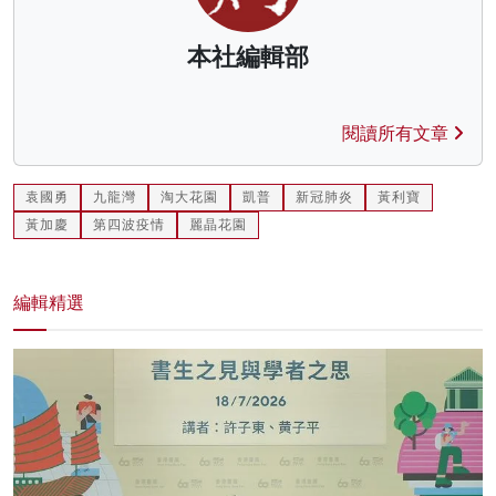
本社編輯部
閱讀所有文章
袁國勇
九龍灣
淘大花園
凱普
新冠肺炎
黃利寶
黃加慶
第四波疫情
麗晶花園
編輯精選