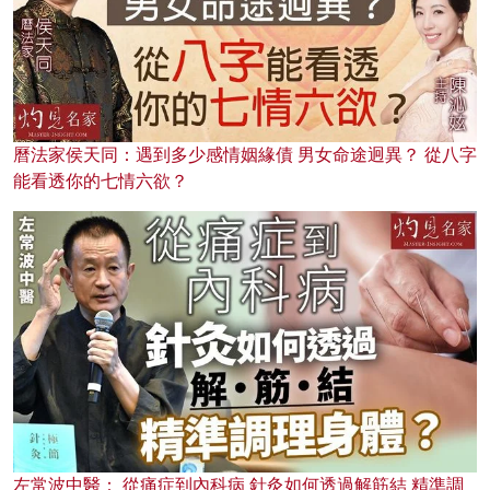
曆法家侯天同：遇到多少感情姻緣債 男女命途迥異？ 從八字
能看透你的七情六欲？
左常波中醫： 從痛症到內科病 針灸如何透過解筋結 精準調