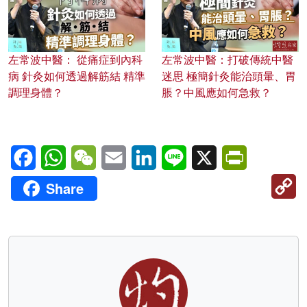
左常波中醫： 從痛症到內科
左常波中醫：打破傳統中醫
病 針灸如何透過解筋結 精準
迷思 極簡針灸能治頭暈、胃
調理身體？
脹？中風應如何急救？
Facebook
WhatsApp
WeChat
Email
LinkedIn
Line
X
PrintFriendl
C
Share
Li