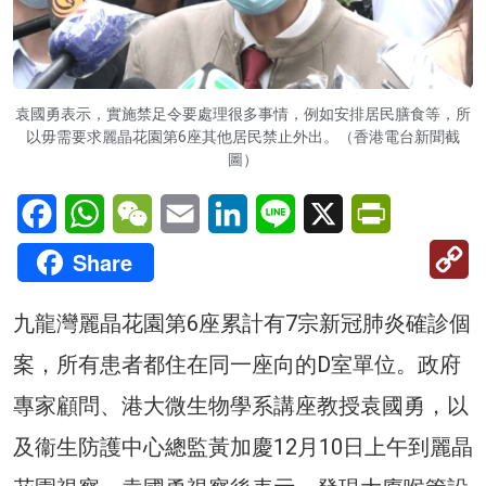
袁國勇表示，實施禁足令要處理很多事情，例如安排居民膳食等，所
以毋需要求麗晶花園第6座其他居民禁止外出。（香港電台新聞截
圖）
Facebook
WhatsApp
WeChat
Email
LinkedIn
Line
X
PrintFriendl
C
Share
Li
九龍灣麗晶花園第6座累計有7宗新冠肺炎確診個
案，所有患者都住在同一座向的D室單位。政府
專家顧問、港大微生物學系講座教授袁國勇，以
及衞生防護中心總監黃加慶12月10日上午到麗晶