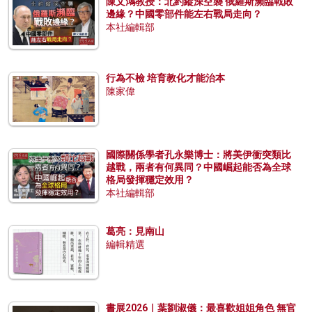
陳文鴻教授：北約縱深空襲 俄羅斯瀕臨戰敗
邊緣？中國零部件能左右戰局走向？
本社編輯部
行為不檢 培育教化才能治本
陳家偉
國際關係學者孔永樂博士：將美伊衝突類比
越戰，兩者有何異同？中國崛起能否為全球
格局發揮穩定效用？
本社編輯部
葛亮：見南山
編輯精選
書展2026｜葉劉淑儀：最喜歡姐姐角色 無官