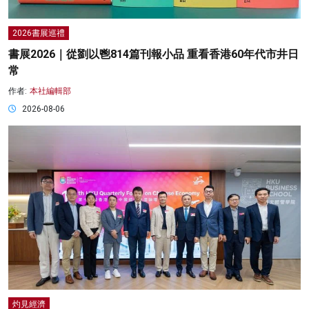
2026書展巡禮
書展2026｜從劉以鬯814篇刊報小品 重看香港60年代市井日
常
作者:
本社編輯部
2026-08-06
灼見經濟