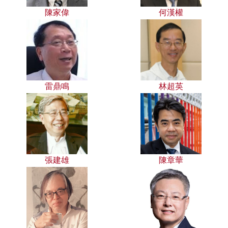
陳家偉
何漢權
雷鼎鳴
林超英
張建雄
陳章華