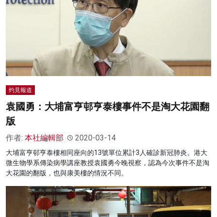
灼見報道
袁國勇：大埔富亨邨亨泰樓事件不是淘大花園翻
版
作者:
本社編輯部
2020-03-14
大埔富亨邨亨泰樓相同座向的13號單位累計3人確診新冠肺炎。港大
微生物學系傳染病學講座教授袁國勇今晚視察，認為今次事件不是淘
大花園的翻版，也與康美樓的情況不同。