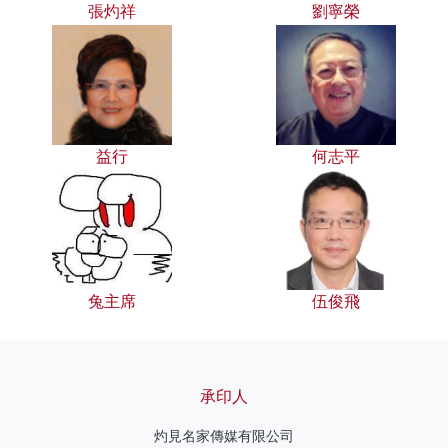
張灼祥
劉寧榮
益行
何志平
兔主席
伍俊飛
承印人
灼見名家傳媒有限公司