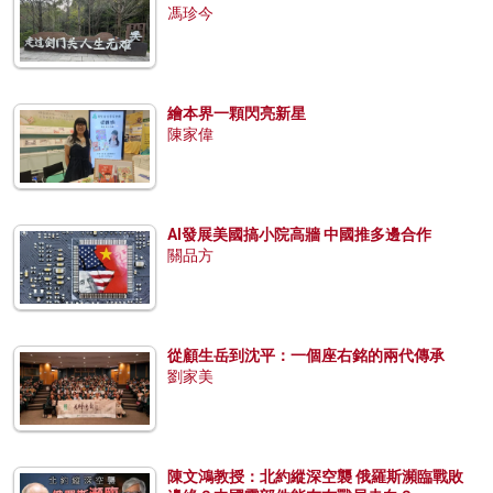
馮珍今
繪本界一顆閃亮新星
陳家偉
AI發展美國搞小院高牆 中國推多邊合作
關品方
從顧生岳到沈平：一個座右銘的兩代傳承
劉家美
陳文鴻教授：北約縱深空襲 俄羅斯瀕臨戰敗