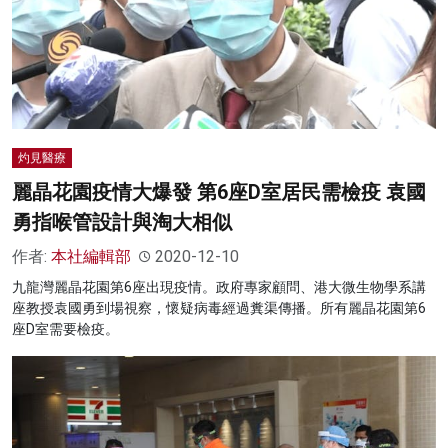
名家榜
灼見活動
關於我們
灼見醫療
麗晶花園疫情大爆發 第6座D室居民需檢疫 袁國
勇指喉管設計與淘大相似
作者:
本社編輯部
2020-12-10
九龍灣麗晶花園第6座出現疫情。政府專家顧問、港大微生物學系講
座教授袁國勇到場視察，懷疑病毒經過糞渠傳播。所有麗晶花園第6
座D室需要檢疫。