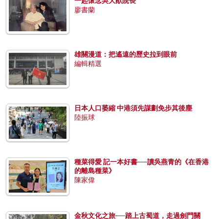
一起懷念吳大猷院長
廖書蘭
雄關漫道：把遙遠的歷史拉到眼前
編輯精選
日本人口萎縮 中港須先謀劃免步其後塵
陸振球
種菜得愛 記一本好書──讀吳燕青的《在香港
的離島種菜》
陳家偉
金秋文化之旅──踏上古蜀道，走過劍門關