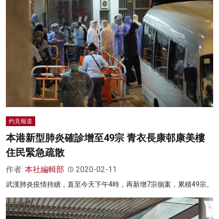
灼見報道
本港新型肺炎確診增至49宗 青衣長康邨康美樓
住民緊急疏散
作者:
本社編輯部
2020-02-11
武漢肺炎疫情持續，直至今天下午4時，再新增7宗個案，累積49宗。