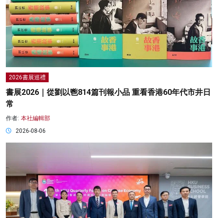
2026書展巡禮
書展2026｜從劉以鬯814篇刊報小品 重看香港60年代市井日
常
作者:
本社編輯部
2026-08-06