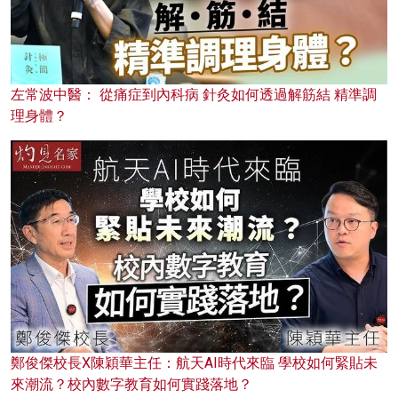
左常波中醫： 從痛症到內科病 針灸如何透過解筋結 精準調
理身體？
鄭俊傑校長X陳穎華主任：航天AI時代來臨 學校如何緊貼未
來潮流？校內數字教育如何實踐落地？