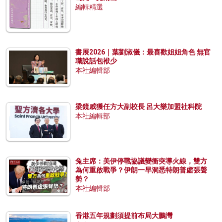
編輯精選
書展2026｜葉劉淑儀：最喜歡姐姐角色 無官
職說話包袱少
本社編輯部
梁鏡威獲任方大副校長 呂大樂加盟社科院
本社編輯部
兔主席：美伊停戰協議變衝突導火線，雙方
為何重啟戰爭？伊朗一早洞悉特朗普虛張聲
勢？
本社編輯部
香港五年規劃須提前布局大鵬灣