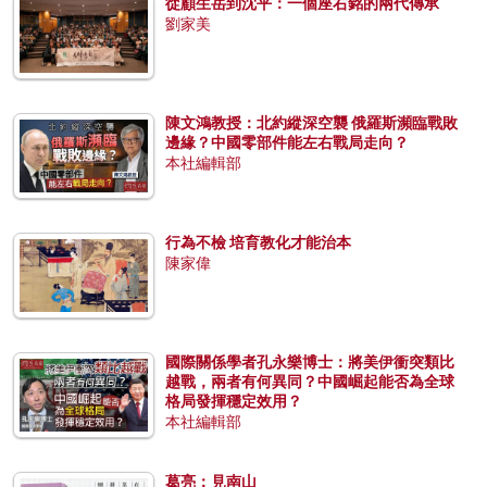
從顧生岳到沈平：一個座右銘的兩代傳承
劉家美
陳文鴻教授：北約縱深空襲 俄羅斯瀕臨戰敗
邊緣？中國零部件能左右戰局走向？
本社編輯部
行為不檢 培育教化才能治本
陳家偉
國際關係學者孔永樂博士：將美伊衝突類比
越戰，兩者有何異同？中國崛起能否為全球
格局發揮穩定效用？
本社編輯部
葛亮：見南山