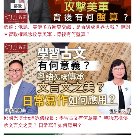
鄧飛：俄烏、美伊多方衝突交織，是否釀成世界大戰？ 伊朗
甘冒政權風險攻擊美軍，背後有何盤算？
邱國光博士x潘詠儀校長：學習古文有何意義？ 粵語怎樣傳
承文言文之美？ 日常寫作如何應用？