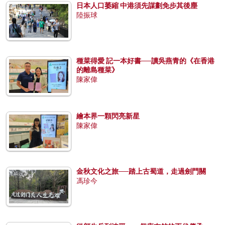
日本人口萎縮 中港須先謀劃免步其後塵
陸振球
種菜得愛 記一本好書──讀吳燕青的《在香港
的離島種菜》
陳家偉
繪本界一顆閃亮新星
陳家偉
金秋文化之旅──踏上古蜀道，走過劍門關
馮珍今