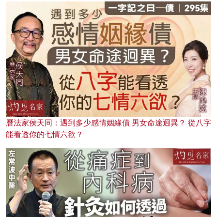
曆法家侯天同：遇到多少感情姻緣債 男女命途迥異？ 從八字
能看透你的七情六欲？