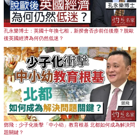
孔永樂博士：英國十年換七相，新揆會否步前任後塵？脫歐
後英國經濟為何仍然低迷？
鄧飛：少子化衝擊「中小幼」教育根基 北都如何成為解決問
題關鍵？