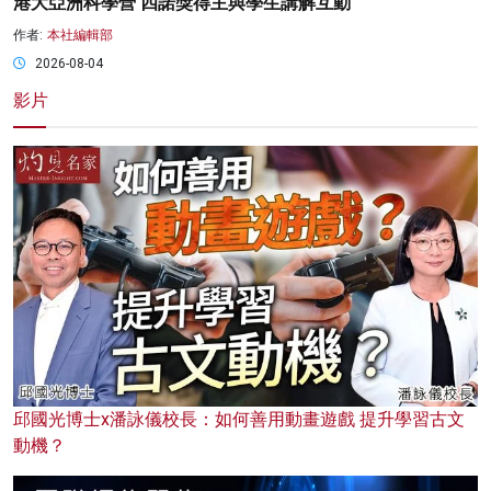
港大亞洲科學營 四諾獎得主與學生講解互動
作者:
本社編輯部
2026-08-04
影片
邱國光博士x潘詠儀校長：如何善用動畫遊戲 提升學習古文
動機？