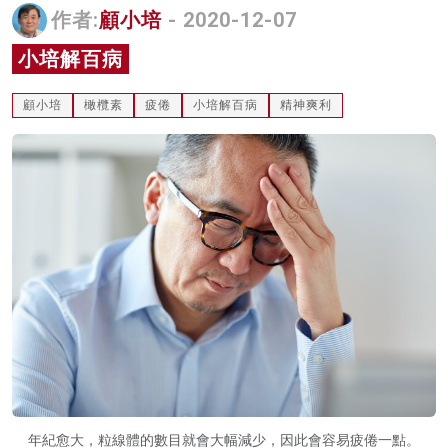
作者:
顧小培
- 2020-12-07
名家榜
小培解百病
灼見活動
顧小培
橄欖素
疲倦
小培解百病
精神爽利
關於我們
年紀愈大，粒線體的數目就會大幅減少，因此會容易疲倦一點。