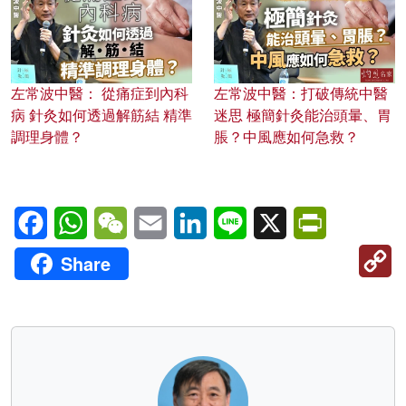
左常波中醫： 從痛症到內科
左常波中醫：打破傳統中醫
病 針灸如何透過解筋結 精準
迷思 極簡針灸能治頭暈、胃
調理身體？
脹？中風應如何急救？
Facebook
WhatsApp
WeChat
Email
LinkedIn
Line
X
PrintFriendl
C
Share
Li