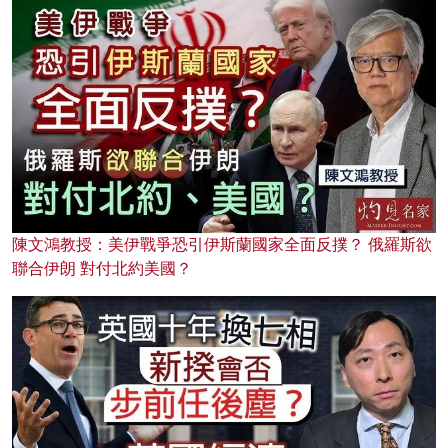
陳文鴻教授：美伊戰爭恐引伊斯蘭國家全面反撲？ 俄羅斯欲
聯合伊朗 對付北約美國？