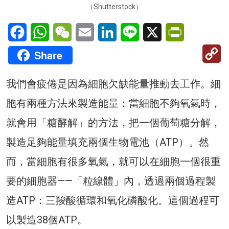
（Shutterstock）
Facebook
WhatsApp
WeChat
Email
LinkedIn
Line
X
PrintFriendl
C
Share
Li
我們會疲倦是因為細胞欠缺能量推動去工作。細
胞有兩種方法來製造能量：當細胞不夠氧氣時，
就會用「糖酵解」的方法，把一個葡萄糖分解，
製造足夠能量填充兩個生物電池（ATP）。然
而，當細胞有很多氧氣，就可以在細胞一個很重
要的細胞器——「粒線體」內，透過兩個過程製
造ATP：三羧酸循環和氧化磷酸化。這個過程可
以製造38個ATP。