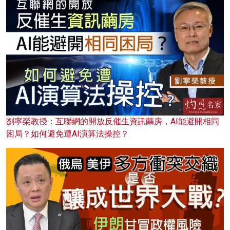
劉寧榮教授：互聯網的開放反催生資訊繭房，AI能避開相同
困局？如何避免遭AI演算法操控？