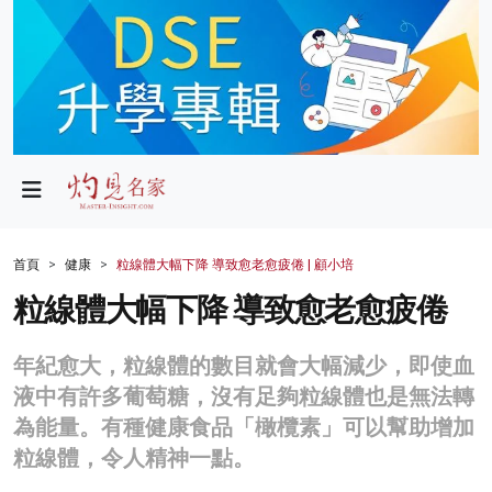
政局
教育
文化
財經
首頁
健康
粒線體大幅下降 導致愈老愈疲倦 | 顧小培
生活
粒線體大幅下降 導致愈老愈疲倦
健康
年紀愈大，粒線體的數目就會大幅減少，即使血
商業
液中有許多葡萄糖，沒有足夠粒線體也是無法轉
為能量。有種健康食品「橄欖素」可以幫助增加
科技
粒線體，令人精神一點。
影片