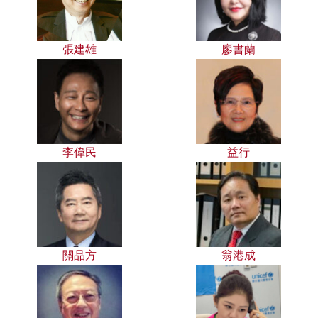
張建雄
廖書蘭
李偉民
益行
關品方
翁港成