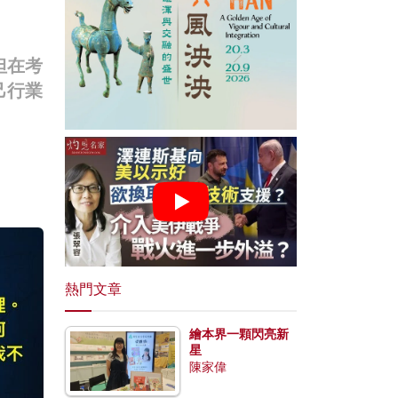
但在考
己行業
熱門文章
繪本界一顆閃亮新
星
陳家偉