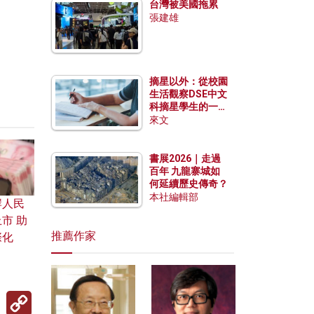
台灣被美國拖累
張建雄
摘星以外：從校園
生活觀察DSE中文
科摘星學生的一點
特質
來文
書展2026｜走過
百年 九龍寨城如
何延續歷史傳奇？
本社編輯部
岸人民
市 助
推薦作家
際化
Copy
Link