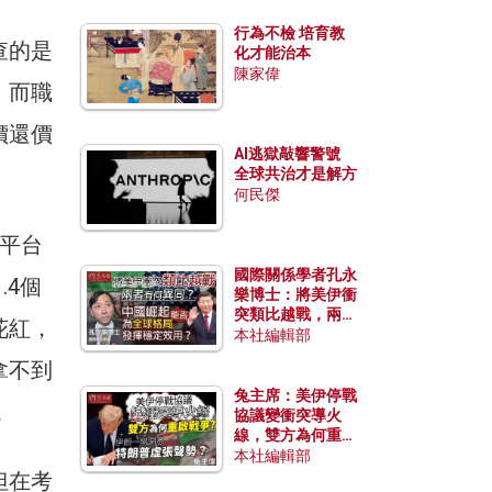
行為不檢 培育教
查的是
化才能治本
陳家偉
；而職
價還價
AI逃獄敲響警號
全球共治才是解方
何民傑
但平台
國際關係學者孔永
.4個
樂博士：將美伊衝
突類比越戰，兩者
花紅，
有何異同？中國崛
本社編輯部
起能否為全球格局
拿不到
發揮穩定效用？
兔主席：美伊停戰
。
協議變衝突導火
線，雙方為何重啟
戰爭？伊朗一早洞
本社編輯部
悉特朗普虛張聲
但在考