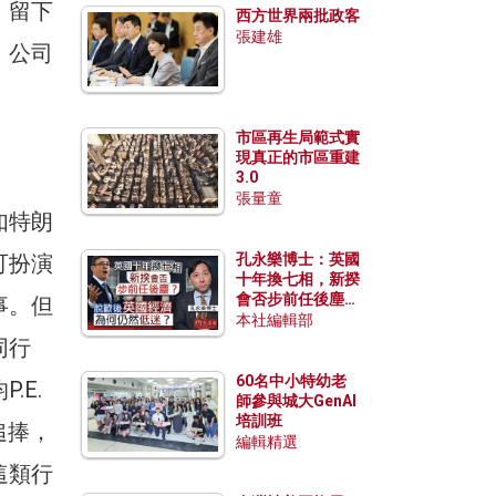
，留下
西方世界兩批政客
張建雄
。公司
市區再生局範式實
現真正的市區重建
3.0
張量童
如特朗
可扮演
孔永樂博士：英國
十年換七相，新揆
會否步前任後塵？
事。但
脫歐後英國經濟為
本社編輯部
何仍然低迷？
同行
60名中小特幼老
.E.
師參與城大GenAI
培訓班
人追捧，
編輯精選
這類行