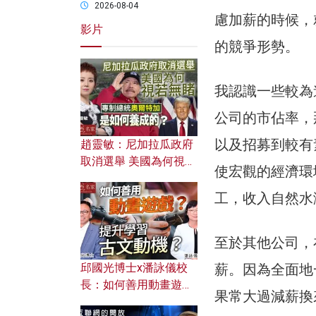
2026-08-04
慮加薪的時候，
影片
的競爭形勢。
我認識一些較為
公司的市佔率，
以及招募到較有
趙靈敏：尼加拉瓜政府
取消選舉 美國為何視若
使宏觀的經濟環
無睹？ 專制總統奧爾特
加是如何養成的？
工，收入自然水
至於其他公司，
邱國光博士x潘詠儀校
薪。因為全面地
長：如何善用動畫遊戲
果常大過減薪換
提升學習古文動機？