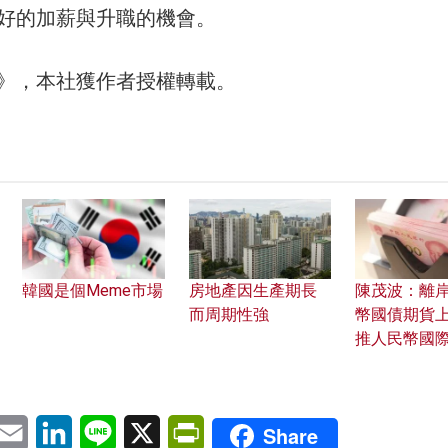
好的加薪與升職的機會。
30》，本社獲作者授權轉載。
韓國是個Meme市場
房地產因生產期長
陳茂波：離
而周期性強
幣國債期貨上
推人民幣國
pp
eChat
Email
LinkedIn
Line
X
PrintFriendly
Share