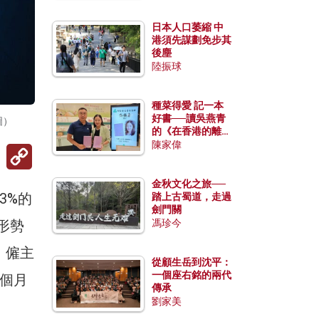
日本人口萎縮 中
港須先謀劃免步其
後塵
陸振球
種菜得愛 記一本
好書──讀吳燕青
圖）
的《在香港的離島
種菜》
陳家偉
Copy
Link
金秋文化之旅──
3%的
踏上古蜀道，走過
劍門關
形勢
馮珍今
，僱主
從顧生岳到沈平：
一個座右銘的兩代
4個月
傳承
劉家美