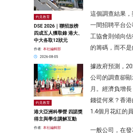
這個調查結果，
灼見教育
一間招聘平台公
DSE 2026｜聯招放榜
四成五人獲取錄 港大、
工協會則傾向估
中大各取12狀元
的籌碼，而不是
作者:
本社編輯部
2026-08-05
據政府預測，20
公司的調查卻顯示
月。經濟負增長
錢從何來？香港
灼見教育
1.4個月花紅
港大亞洲科學營 四諾獎
得主與學生講解互動
作者:
本社編輯部
一般公司，在發