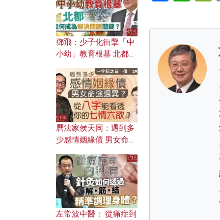
鄧飛：少子化衝擊「中
小幼」教育根基 北都如
何成為解決問題關鍵？
曆法家侯天同：遇到多
少感情姻緣債 男女命途
迥異？ 從八字能看透你
的七情六欲？
左常波中醫： 從痛症到