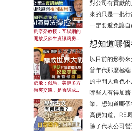
對公司有貢獻的
來的只是一批行
一定要避免讓自
劉寧榮教授：互聯網的
開放反催生資訊繭房，
想知道哪個
AI能避開相同困局？如
何避免遭AI演算法操
以目前的形勢來
控？
普年代那麼極端
的中間人角色不
鄧飛：俄烏、美伊多方
衝突交織，是否釀成世
哪些人有得加薪
界大戰？ 伊朗甘冒政權
業。想知道哪個
風險攻擊美軍，背後有
何盤算？
高便知道。P.E.即
除了代表公司營