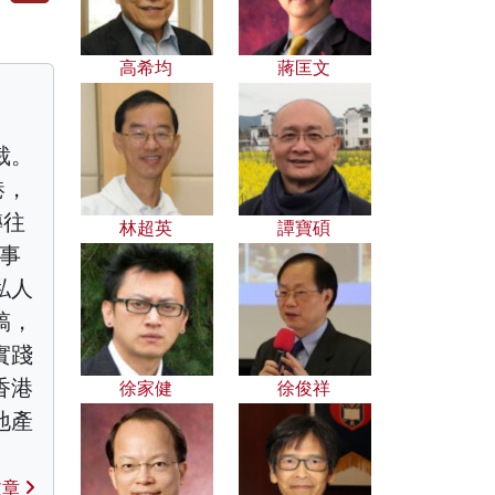
高希均
蔣匡文
裁。
港，
轉往
林超英
譚寶碩
從事
私人
稿，
實踐
香港
徐家健
徐俊祥
地產
文章