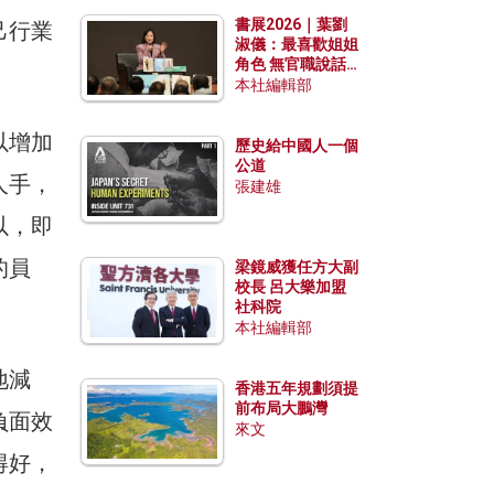
勢？
書展2026｜葉劉
己行業
淑儀：最喜歡姐姐
角色 無官職說話
包袱少
本社編輯部
以增加
歷史給中國人一個
公道
人手，
張建雄
以，即
的員
梁鏡威獲任方大副
校長 呂大樂加盟
社科院
本社編輯部
地減
香港五年規劃須提
前布局大鵬灣
負面效
來文
得好，