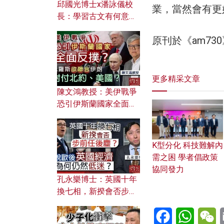
邱國光博士x潘詠儀校
業，當然會有更
長：學習古文有何意
義？ 粵語怎樣傳承文言
原刊於《am7
文之美？ 日常寫作如何
應用？
更多精采文章
陳文鴻教授：美伊戰爭
恐引伊斯蘭國家全面反
撲？ 俄羅斯欲聯合伊朗
對付北約美國？
K型分化 科技難解內
需之困 學者倡政策
協同發力
孔永樂博士：英國十年
換七相，新揆會否步前
任後塵？脫歐後英國經
Facebook
WhatsA
W
濟為何仍然低迷？