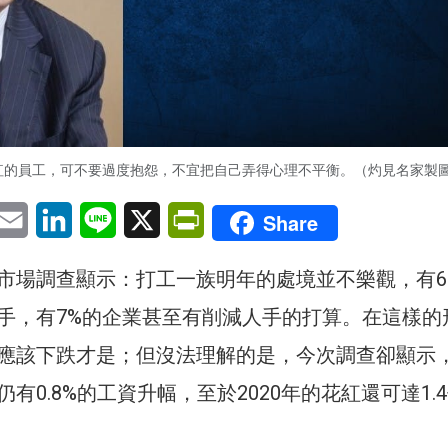
花紅的員工，可不要過度抱怨，不宜把自己弄得心理不平衡。（灼見名家製
pp
eChat
Email
LinkedIn
Line
X
PrintFriendly
Share
市場調查顯示：打工一族明年的處境並不樂觀，有6
手，有7%的企業甚至有削減人手的打算。在這樣的
應該下跌才是；但沒法理解的是，今次調查卻顯示
有0.8%的工資升幅，至於2020年的花紅還可達1.