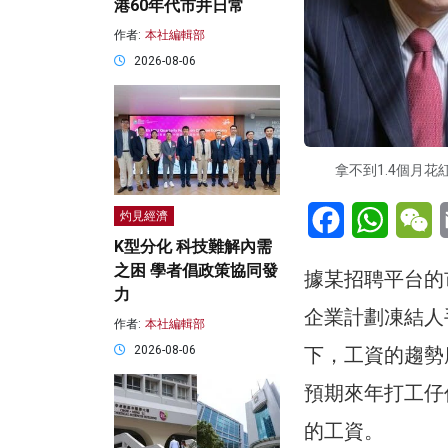
港60年代市井日常
作者:
本社編輯部
2026-08-06
拿不到1.4個月
Facebook
WhatsA
W
灼見經濟
K型分化 科技難解內需
之困 學者倡政策協同發
據某招聘平台的
力
企業計劃凍結人
作者:
本社編輯部
2026-08-06
下，工資的趨勢
預期來年打工仔仍
的工資。