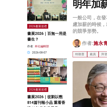
明年加
一般公司，在發
慮加薪的時候，
2026書展巡禮
的競爭形勢。
書展2026｜百無一用是
書生？
作者:
施永
作者:
本社編輯部
2026-08-07
特朗普
裁員
拜
2026書展巡禮
書展2026｜從劉以鬯
814篇刊報小品 重看香