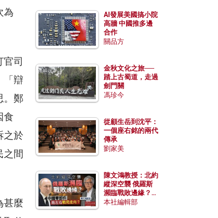
坎為
AI發展美國搞小院
高牆 中國推多邊
合作
關品方
打官司
金秋文化之旅──
踏上古蜀道，走過
：「辯
劍門關
馮珍今
思。鄭
因食
從顧生岳到沈平：
一個座右銘的兩代
訴之於
傳承
劉家美
民之間
陳文鴻教授：北約
縱深空襲 俄羅斯
瀕臨戰敗邊緣？中
為甚麼
國零部件能左右戰
本社編輯部
局走向？