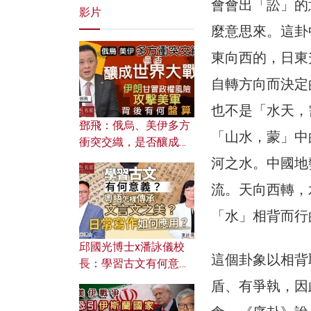
會會出「訟」的
影片
麼意思來。這卦
東向西的，日東
自轉方向而決定
也不是「水天，
鄧飛：俄烏、美伊多方
「山水，蒙」中
衝突交織，是否釀成世
界大戰？ 伊朗甘冒政權
河之水。中國地
風險攻擊美軍，背後有
流。天向西轉，
何盤算？
「水」相背而行
邱國光博士x潘詠儀校
這個卦象以相背
長：學習古文有何意
義？ 粵語怎樣傳承文言
盾、有爭執，因
文之美？ 日常寫作如何