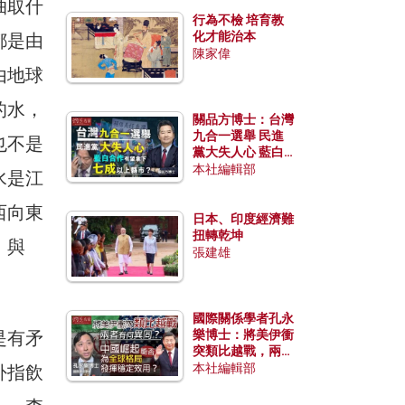
抽取什
行為不檢 培育教
化才能治本
都是由
陳家偉
由地球
的水，
關品方博士：台灣
九合一選舉 民進
也不是
黨大失人心 藍白
合作有望拿下七成
本社編輯部
水是江
以上縣市？
西向東
日本、印度經濟難
扭轉乾坤
」與
張建雄
國際關係學者孔永
是有矛
樂博士：將美伊衝
突類比越戰，兩者
有何異同？中國崛
本社編輯部
卦指飲
起能否為全球格局
發揮穩定效用？