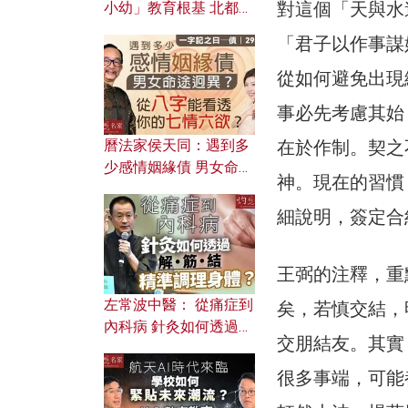
對這個「天與水
小幼」教育根基 北都如
何成為解決問題關鍵？
「君子以作事謀
從如何避免出現
事必先考慮其始
在於作制。契之
曆法家侯天同：遇到多
少感情姻緣債 男女命途
神。現在的習慣
迥異？ 從八字能看透你
的七情六欲？
細說明，簽定合
王弼的注釋，重
左常波中醫： 從痛症到
矣，若慎交結，
內科病 針灸如何透過解
交朋結友。其實
筋結 精準調理身體？
很多事端，可能