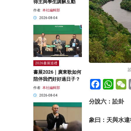
得主與學生講解互動
作者:
本社編輯部
2026-08-04
2026書展巡禮
訟
書展2026｜廣東歌如何
陪伴我們好好過日子？
Facebook
WhatsA
W
作者:
本社編輯部
2026-08-04
分說六：訟卦
象曰：天與水違