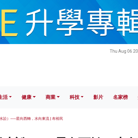
健康
商業
科技
影片
名家榜
Thu Aug 06 20
生活
健康
商業
科技
影片
名家榜
水訟）──星向西轉，水向東流 | 布裕民