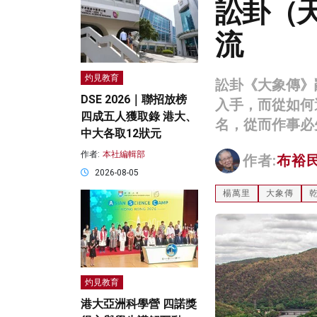
訟卦（
流
灼見教育
訟卦《大象傳》
DSE 2026｜聯招放榜
入手，而從如何
四成五人獲取錄 港大、
名，從而作事必
中大各取12狀元
作者:
本社編輯部
作者:
布裕
2026-08-05
楊萬里
大象傳
灼見教育
港大亞洲科學營 四諾獎