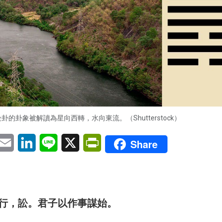
卦的卦象被解讀為星向西轉，水向東流。（Shutterstock）
pp
eChat
Email
LinkedIn
Line
X
PrintFriendly
Share
行，訟。君子以作事謀始。