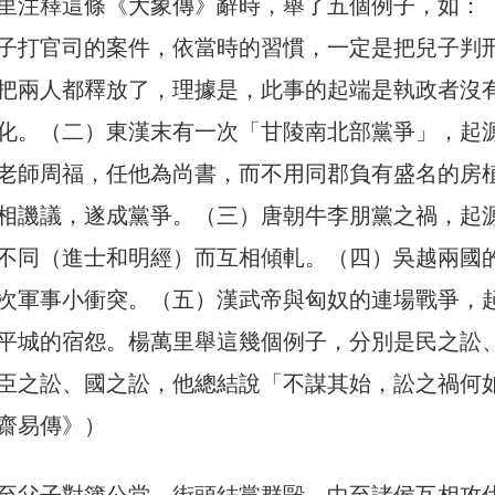
里注釋這條《大象傳》辭時，舉了五個例子，如：
子打官司的案件，依當時的習慣，一定是把兒子判
把兩人都釋放了，理據是，此事的起端是執政者沒
化。（二）東漢末有一次「甘陵南北部黨爭」，起
老師周福，任他為尚書，而不用同郡負有盛名的房
相譏議，遂成黨爭。（三）唐朝牛李朋黨之禍，起
不同（進士和明經）而互相傾軋。（四）吳越兩國
次軍事小衝突。（五）漢武帝與匈奴的連場戰爭，
平城的宿怨。楊萬里舉這幾個例子，分別是民之訟
臣之訟、國之訟，他總結說「不謀其始，訟之禍何
齋易傳》）
至父子對簿公堂、街頭結黨群毆，中至諸侯互相攻