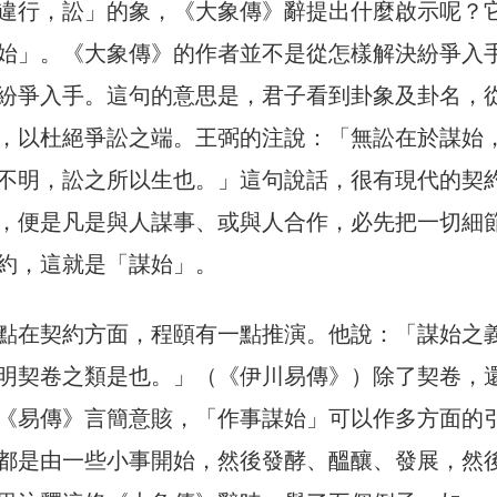
違行，訟」的象，《大象傳》辭提出什麼啟示呢？
始」。《大象傳》的作者並不是從怎樣解決紛爭入
紛爭入手。這句的意思是，君子看到卦象及卦名，
，以杜絕爭訟之端。王弼的注說：「無訟在於謀始
不明，訟之所以生也。」這句說話，很有現代的契
，便是凡是與人謀事、或與人合作，必先把一切細
約，這就是「謀始」。
點在契約方面，程頤有一點推演。他說：「謀始之
明契卷之類是也。」（《伊川易傳》）除了契卷，
《易傳》言簡意賅，「作事謀始」可以作多方面的
都是由一些小事開始，然後發酵、醞釀、發展，然