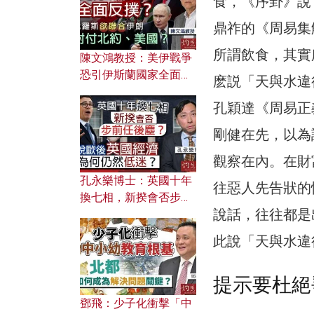
食，《序卦》說
應用？
鼎祚的《周易集
所謂飲食，其實
陳文鴻教授：美伊戰爭
恐引伊斯蘭國家全面反
麽説「天與水違
撲？ 俄羅斯欲聯合伊朗
孔穎達《周易正
對付北約美國？
剛健在先，以為
觀察在內。在財
孔永樂博士：英國十年
往惡人先告狀的
換七相，新揆會否步前
說話，往往都是
任後塵？脫歐後英國經
濟為何仍然低迷？
此說「天與水違
提示要杜絕
鄧飛：少子化衝擊「中