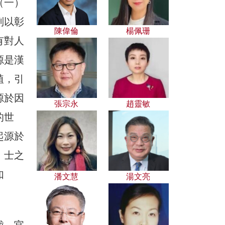
（一）
刑以彰
陳偉倫
楊佩珊
有對人
源是漢
植，引
源於因
張宗永
趙靈敏
的世
起源於
、士之
如
潘文慧
湯文亮
伐、官