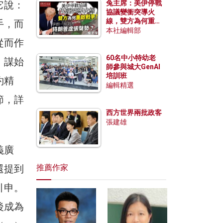
它說：
兔主席：美伊停戰
協議變衝突導火
線，雙方為何重啟
手，而
戰爭？伊朗一早洞
本社編輯部
悉特朗普虛張聲
從而作
勢？
60名中小特幼老
，謀始
師參與城大GenAI
培訓班
約精
編輯精選
節，詳
西方世界兩批政客
張建雄
義廣
還提到
推薦作家
引申。
後成為