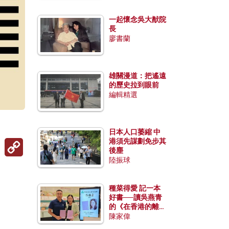
一起懷念吳大猷院
長
廖書蘭
雄關漫道：把遙遠
的歷史拉到眼前
編輯精選
日本人口萎縮 中
Copy
港須先謀劃免步其
Link
後塵
陸振球
種菜得愛 記一本
好書──讀吳燕青
的《在香港的離島
種菜》
陳家偉