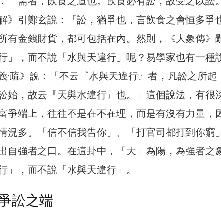
：「需者，飲食之道也。飲食必有訟，故受之以訟
解》引鄭玄說：「訟，猶爭也，言飲食之會恒多爭
所有金錢財貨，都可包括在內。然則，《大象傳》
行」，而不說「水與天違行」呢？易學家也有一種
義·疏》說：「不云『水與天違行』者，凡訟之所起
訟始，故云『天與水違行』也。」這個說法，有很
富爭端上，往往不是在不在理，而是有沒有力量，
情況多。「信不信我告你」、「打官司都打到你窮
出自強者之口。在這卦中，「天」為陽，為強者之
行」，而不說「水與天違行」。
爭訟之端