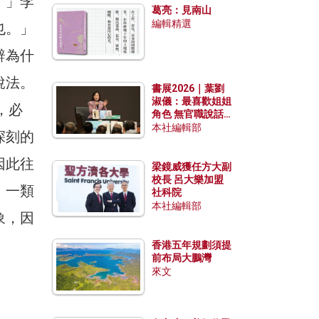
。」李
葛亮：見南山
編輯精選
也。」
辭為什
說法。
書展2026｜葉劉
淑儀：最喜歡姐姐
，必
角色 無官職說話
包袱少
本社編輯部
深刻的
因此往
梁鏡威獲任方大副
校長 呂大樂加盟
」一類
社科院
本社編輯部
象，因
香港五年規劃須提
前布局大鵬灣
來文