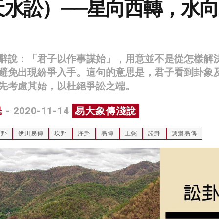
天水訟）──星向西轉，水向
辭說：「君子以作事謀始」，用意並不是從怎樣解
避免出現紛爭入手。這句的意思是，君子看到卦象
先考慮其始，以杜絕爭訟之端。
民
- 2020-11-14
易大象傳淺說
乾卦
伊川易傳
坎卦
序卦
易傳
王弼
訟卦
誠齋易傳