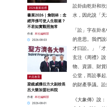
訟卦由乾卦和坎
2026書展巡禮
水，因此說「天
書展2026｜詹朗林：念
經拜佛可使人生順遂？
不若如實觀照無常
「訟」字在卦名
作者:
本社編輯部
的意思。我們說
2026-08-03
才曰訟。」「才
玄注《周禮》說
物、資源、財貨
公堂，而訟事起
灼見教育
的財產爭議。訟
梁鏡威獲任方大副校長
呂大樂加盟社科院
作者:
本社編輯部
《大象傳》說：
2026-08-01