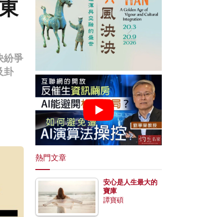
東
決紛爭
及卦
熱門文章
安心是人生最大的
寶庫
譚寶碩