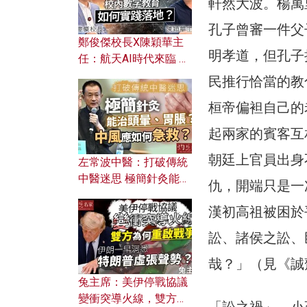
軒然大波。楊萬
孔子曾審一件父
鄭俊傑校長X陳穎華主
明孝道，但孔子
任：航天AI時代來臨 學
校如何緊貼未來潮流？
民推行恰當的教
校內數字教育如何實踐
桓帝偏袒自己的
落地？
起兩家的賓客互
朝廷上官員出身
左常波中醫：打破傳統
中醫迷思 極簡針灸能治
仇，開端只是一
頭暈、胃脹？中風應如
漢初高祖被困於
何急救？
訟、諸侯之訟、
哉？」（見《誠
兔主席：美伊停戰協議
變衝突導火線，雙方為
「訟之禍」，小