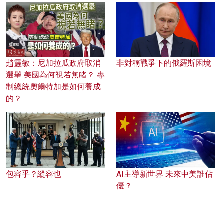
趙靈敏：尼加拉瓜政府取消
非對稱戰爭下的俄羅斯困境
選舉 美國為何視若無睹？ 專
制總統奧爾特加是如何養成
的？
包容乎？縱容也
AI主導新世界 未來中美誰佔
優？