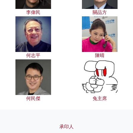
李偉民
關品方
何志平
陳晴
何民傑
兔主席
承印人