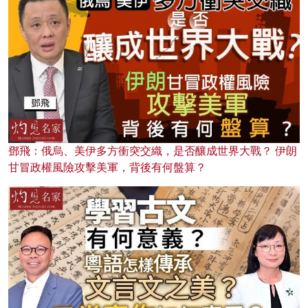
鄧飛：俄烏、美伊多方衝突交織，是否釀成世界大戰？ 伊朗
甘冒政權風險攻擊美軍，背後有何盤算？