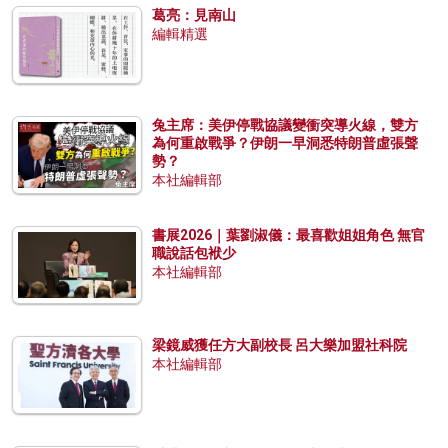
葛亮：見南山
編輯精選
兔主席：美伊停戰協議變衝突導火線，雙方
為何重啟戰爭？伊朗一早洞悉特朗普虛張聲
勢？
本社編輯部
書展2026｜葉劉淑儀：最喜歡姐姐角色 無官
職說話包袱少
本社編輯部
梁鏡威獲任方大副校長 呂大樂加盟社科院
本社編輯部