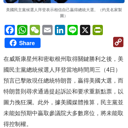
美國民主黨候選人拜登表示相信自己贏得總統大選。（灼見名家製
圖）
Facebook
WhatsApp
WeChat
Email
LinkedIn
Line
X
PrintFriendl
C
Share
Li
在威斯康星州和密歇根州取得關鍵勝利之後，美
國民主黨總統候選人拜登當地時間周三（4日）
預言已擊敗現任總統特朗普，贏得美國大選，而
特朗普則尋求通過提起訴訟和要求重新點票，以
圖力挽狂瀾。此外，據美國媒體推算，民主黨並
未能如預期中贏取參議院大多數席位，將未能取
得控制權。