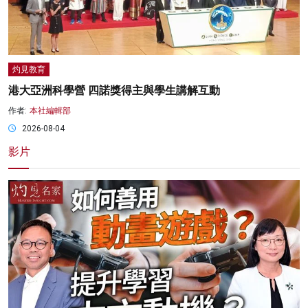
灼見教育
港大亞洲科學營 四諾獎得主與學生講解互動
作者:
本社編輯部
2026-08-04
影片