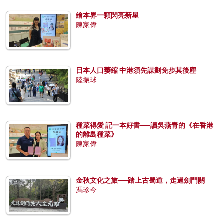
繪本界一顆閃亮新星
陳家偉
日本人口萎縮 中港須先謀劃免步其後塵
陸振球
種菜得愛 記一本好書──讀吳燕青的《在香港
的離島種菜》
陳家偉
金秋文化之旅──踏上古蜀道，走過劍門關
馮珍今