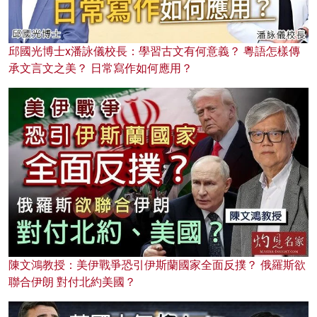
邱國光博士x潘詠儀校長：學習古文有何意義？ 粵語怎樣傳
承文言文之美？ 日常寫作如何應用？
陳文鴻教授：美伊戰爭恐引伊斯蘭國家全面反撲？ 俄羅斯欲
聯合伊朗 對付北約美國？