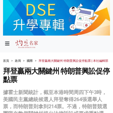
政局
教育
文化
財經
首頁
政局
國際
拜登贏兩大關鍵州 特朗普興訟促停點票 | 本社編輯部
生活
拜登贏兩大關鍵州 特朗普興訟促停
點票
健康
商業
據霍士新聞統計，截至本港時間周四下午3時，
美國民主黨總統候選人拜登奪得264張選舉人
科技
票，而特朗普則拿到214票。不過，特朗普競選
影片