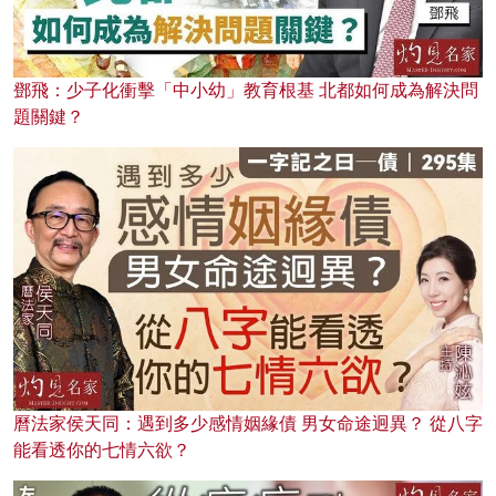
鄧飛：少子化衝擊「中小幼」教育根基 北都如何成為解決問
題關鍵？
曆法家侯天同：遇到多少感情姻緣債 男女命途迥異？ 從八字
能看透你的七情六欲？