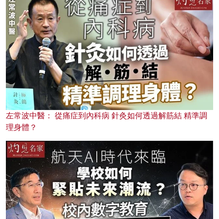
左常波中醫： 從痛症到內科病 針灸如何透過解筋結 精準調
理身體？