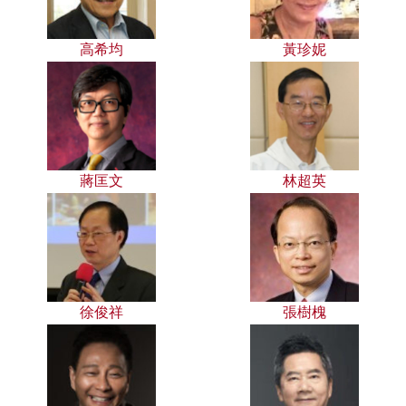
高希均
黃珍妮
蔣匡文
林超英
徐俊祥
張樹槐