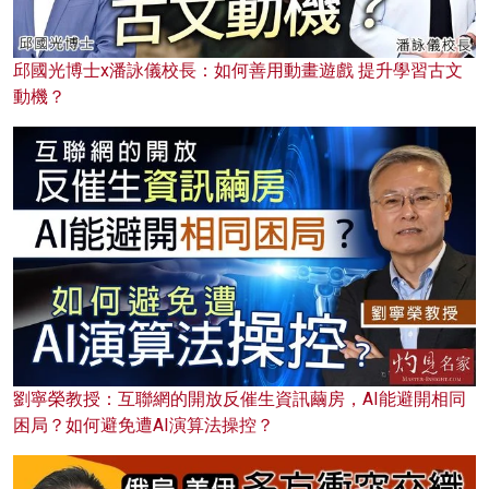
邱國光博士x潘詠儀校長：如何善用動畫遊戲 提升學習古文
動機？
劉寧榮教授：互聯網的開放反催生資訊繭房，AI能避開相同
困局？如何避免遭AI演算法操控？