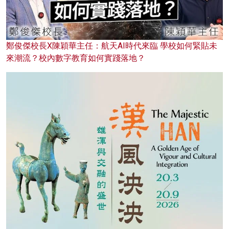
鄭俊傑校長X陳穎華主任：航天AI時代來臨 學校如何緊貼未
來潮流？校內數字教育如何實踐落地？