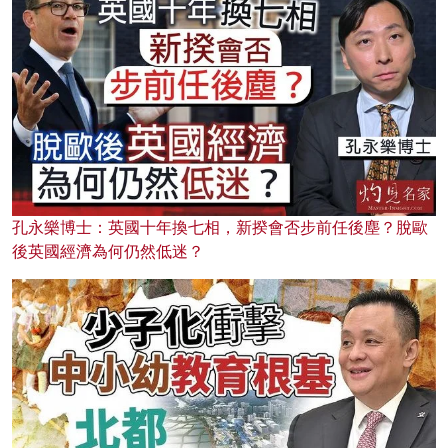
孔永樂博士：英國十年換七相，新揆會否步前任後塵？脫歐
後英國經濟為何仍然低迷？