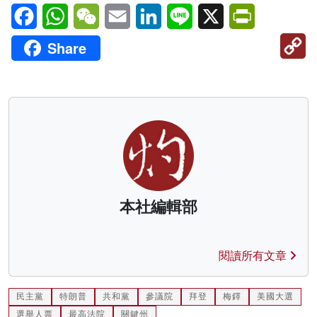
Facebook
WhatsApp
WeChat
Email
LinkedIn
Line
X
PrintFriendl
C
Share
Li
本社編輯部
閱讀所有文章
民主黨
特朗普
共和黨
參議院
拜登
梅鐸
美國大選
選舉人票
最高法院
關鍵州