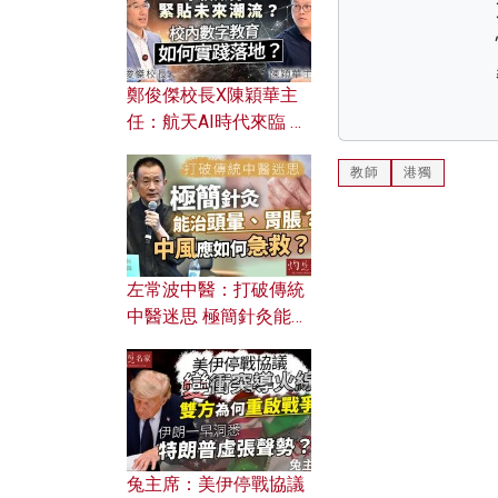
鄭俊傑校長X陳穎華主
任：航天AI時代來臨 學
校如何緊貼未來潮流？
教師
港獨
校內數字教育如何實踐
落地？
左常波中醫：打破傳統
中醫迷思 極簡針灸能治
頭暈、胃脹？中風應如
何急救？
兔主席：美伊停戰協議