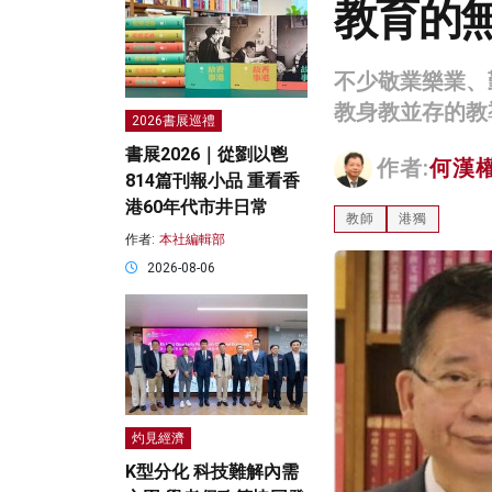
教育的
不少敬業樂業、
教身教並存的教
2026書展巡禮
書展2026｜從劉以鬯
作者:
何漢
814篇刊報小品 重看香
港60年代市井日常
教師
港獨
作者:
本社編輯部
2026-08-06
灼見經濟
K型分化 科技難解內需