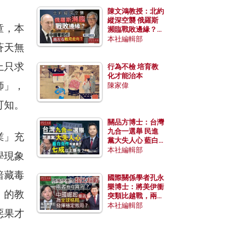
陳文鴻教授：北約
縱深空襲 俄羅斯
童，本
瀕臨戰敗邊緣？中
國零部件能左右戰
本社編輯部
蒼天無
局走向？
上只求
行為不檢 培育教
化才能治本
師」，
陳家偉
可知。
關品方博士：台灣
九合一選舉 民進
業」充
黨大失人心 藍白
合作有望拿下七成
本社編輯部
學現象
以上縣市？
暗藏毒
國際關係學者孔永
樂博士：將美伊衝
」的教
突類比越戰，兩者
有何異同？中國崛
本社編輯部
惡果才
起能否為全球格局
發揮穩定效用？