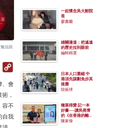
一起懷念吳大猷院
長
廖書蘭
雄關漫道：把遙遠
而無法回
的歷史拉到眼前
編輯精選
Copy
Link
日本人口萎縮 中
港須先謀劃免步其
律、會
後塵
陸振球
技術，
，容不
種菜得愛 記一本
好書──讀吳燕青
的自我
的《在香港的離島
種菜》
陳家偉
業清