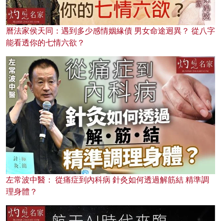
曆法家侯天同：遇到多少感情姻緣債 男女命途迥異？ 從八字
能看透你的七情六欲？
左常波中醫： 從痛症到內科病 針灸如何透過解筋結 精準調
理身體？