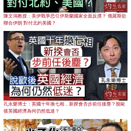
陳文鴻教授：美伊戰爭恐引伊斯蘭國家全面反撲？ 俄羅斯欲
聯合伊朗 對付北約美國？
孔永樂博士：英國十年換七相，新揆會否步前任後塵？脫歐
後英國經濟為何仍然低迷？