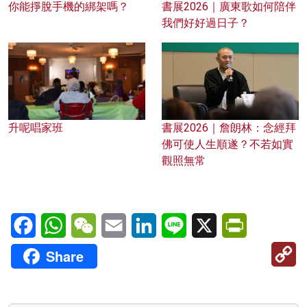
你能掙脫手機的綁架嗎？
書展2026｜廣東歌如何陪伴
我們好好過日子？
升呢唱家班
書展2026｜詹朗林：念經拜
佛可使人生順遂？不若如實
觀照無常
Facebook
WhatsApp
WeChat
Email
LinkedIn
Line
X
PrintFriendl
C
Share
Li