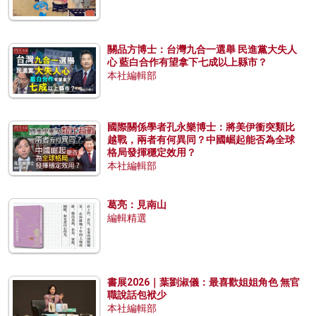
關品方博士：台灣九合一選舉 民進黨大失人
心 藍白合作有望拿下七成以上縣市？
本社編輯部
國際關係學者孔永樂博士：將美伊衝突類比
越戰，兩者有何異同？中國崛起能否為全球
格局發揮穩定效用？
本社編輯部
葛亮：見南山
編輯精選
書展2026｜葉劉淑儀：最喜歡姐姐角色 無官
職說話包袱少
本社編輯部