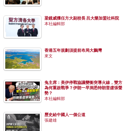
梁鏡威獲任方大副校長 呂大樂加盟社科院
本社編輯部
香港五年規劃須提前布局大鵬灣
來文
兔主席：美伊停戰協議變衝突導火線，雙方
為何重啟戰爭？伊朗一早洞悉特朗普虛張聲
勢？
本社編輯部
歷史給中國人一個公道
張建雄