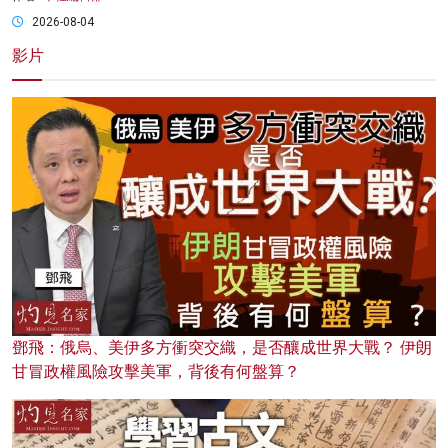
2026-08-04
影片
鄧飛：俄烏、美伊多方衝突交織，是否釀成世界大戰？ 伊朗
甘冒政權風險攻擊美軍，背後有何盤算？