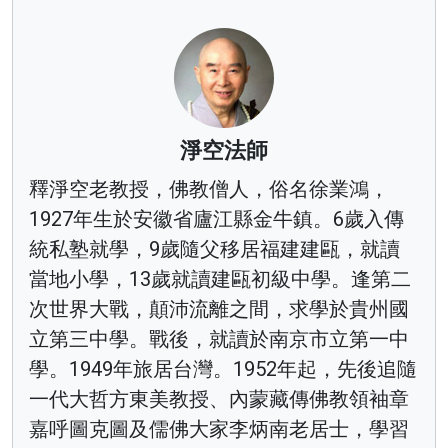
淨空法師
釋淨空老教授，佛教僧人，俗名徐業鴻，
1927年生於安徽省廬江縣金牛鎮。6歲入傳
統私塾就學，9歲隨父移居福建建甌，就讀
當地小學，13歲就讀建甌初級中學。逢第二
次世界大戰，顛沛流離之間，求學於貴州國
立第三中學。戰後，就讀於南京市立第一中
學。1949年旅居台灣。1952年起，先後追隨
一代大哲方東美教授、內蒙藏傳佛教領袖章
嘉呼圖克圖及儒佛大家李炳南老居士，學習