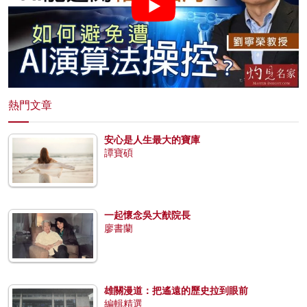
熱門文章
安心是人生最大的寶庫
譚寶碩
一起懷念吳大猷院長
廖書蘭
雄關漫道：把遙遠的歷史拉到眼前
編輯精選