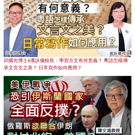
邱國光博士x潘詠儀校長：學習古文有何意義？ 粵語怎樣傳
承文言文之美？ 日常寫作如何應用？