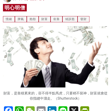
名家榜
明心明僧
灼見活動
情緒
脾氣
抱怨
財富
依靠
傾訴慾
發財
關於我們
財富，是靠積累來的，容不得半點馬虎，只要稍不留神，財富就會從
你指縫中溜走。（Shutterstock）
Facebook
WhatsApp
WeChat
Email
LinkedIn
Line
X
PrintFriendl