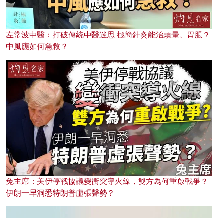
左常波中醫：打破傳統中醫迷思 極簡針灸能治頭暈、胃脹？
中風應如何急救？
兔主席：美伊停戰協議變衝突導火線，雙方為何重啟戰爭？
伊朗一早洞悉特朗普虛張聲勢？