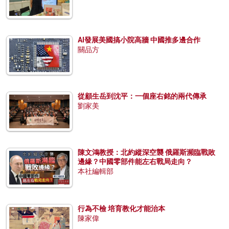
AI發展美國搞小院高牆 中國推多邊合作
關品方
從顧生岳到沈平：一個座右銘的兩代傳承
劉家美
陳文鴻教授：北約縱深空襲 俄羅斯瀕臨戰敗
邊緣？中國零部件能左右戰局走向？
本社編輯部
行為不檢 培育教化才能治本
陳家偉