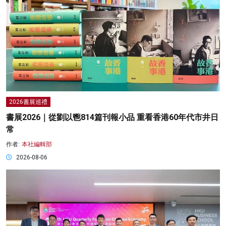
2026書展巡禮
書展2026｜從劉以鬯814篇刊報小品 重看香港60年代市井日
常
作者:
本社編輯部
2026-08-06