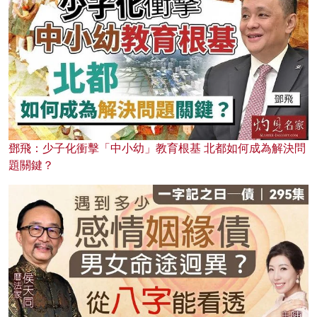
鄧飛：少子化衝擊「中小幼」教育根基 北都如何成為解決問
題關鍵？