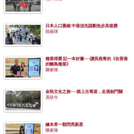
日本人口萎縮 中港須先謀劃免步其後塵
陸振球
種菜得愛 記一本好書──讀吳燕青的《在香港
的離島種菜》
陳家偉
金秋文化之旅──踏上古蜀道，走過劍門關
馮珍今
繪本界一顆閃亮新星
陳家偉