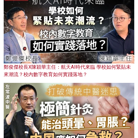
鄭俊傑校長X陳穎華主任：航天AI時代來臨 學校如何緊貼未
來潮流？校內數字教育如何實踐落地？