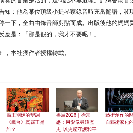
演奏的音樂是活的，這句話不無道理。記得香港管
告知：他為某位頂級小提琴家錄音時充當翻譜，發
停一下，全曲由錄音師剪貼而成。出版後他的媽媽
反應是：「那是假的，我才不要呢！」
》，本社獲作者授權轉載。
霸王別姬的變調
書展2026｜徐宗
藝術創作的關
《戲台》真霸王是
懋：用影像尋繹歷
自藝術家化
誰？
史 以史鑑守護和平