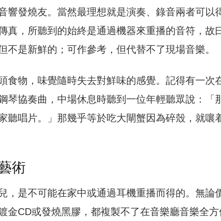
音響發燒友。當然最理想就是演奏、錄音兩者可以
傳真，所聽到的始終是通過機器來重播的音符，故
但不是新鮮的；可作參考，但代替不了現場音樂。
頭食物，味覺隨時失去對鮮味的感覺。記得有一次
鋼琴協奏曲，中場休息時聽到一位年輕聽眾說：「
家聽唱片。」那幾乎等於吃大閘蟹因為碎殼，就嚷
藝術
兒，是不可能在家中或通過耳機重播而得的。無論
鍍金CD或發燒黑膠，都複製不了在音樂廳音樂全方