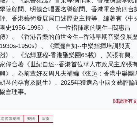
報》、《讀書雜誌》音樂專欄作家、香港演藝學院
學院顧問、明儀合唱團名譽顧問、香港電台第四台
評、香港藝術發展局口述歷史主持等。編著有《中
團史1956-1996》、《一位指揮家的誕生--閻惠昌
傳》、《香港音樂的前世今生--香港早期音樂發展
1930s-1950s》、《揮灑自如--中樂指揮培訓與實
踐》、《光輝歷程-香港聖樂團65載》、與張有興
家偉合著《世紀自述--香港首位華人市政局主席張
興》、為前輩好友周凡夫補編《弦起：香港中樂團
胡琴的孕育及誕生》。2025年獲選為中國文藝評論
協會理事。
閱讀所有
香港管弦樂團
樂譜
演奏