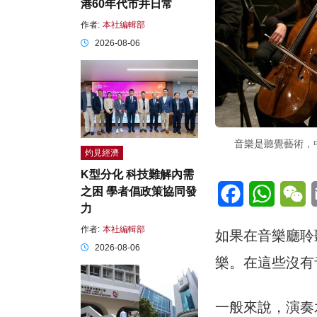
港60年代市井日常
作者:
本社編輯部
2026-08-06
音樂是聽覺藝術，
灼見經濟
K型分化 科技難解內需
Facebook
WhatsA
W
之困 學者倡政策協同發
力
作者:
本社編輯部
如果在音樂廳聆
2026-08-06
樂。在這些沒有
一般來說，演奏