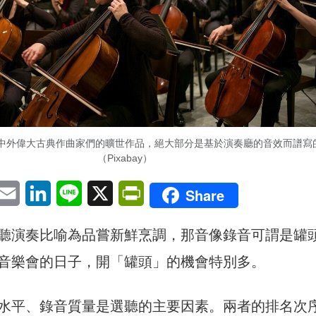
中外偉大古典作曲家們的曠世作品，絕大部分是基於演奏廳的音效而譜寫
（Pixabay）
pp
eChat
Email
LinkedIn
Line
X
PrintFriendly
Share
聽演奏比喻為品嘗新鮮烹調，那音像錄音可謂是罐
音樂會的日子，開「罐頭」的機會特別多。
水平、錄音質量是選聽的主要因素。兩者的排名次