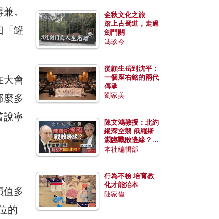
得兼。
金秋文化之旅──
踏上古蜀道，走過
曰「罐
劍門關
馮珍今
從顧生岳到沈平：
一個座右銘的兩代
在大會
傳承
劉家美
那麼多
着說寧
陳文鴻教授：北約
縱深空襲 俄羅斯
瀕臨戰敗邊緣？中
國零部件能左右戰
本社編輯部
局走向？
行為不檢 培育教
化才能治本
價值多
陳家偉
位的