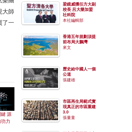
弦樂團
梁鏡威獲任方大副
校長 呂大樂加盟
現大師
社科院
本社編輯部
買了一
香港五年規劃須提
前布局大鵬灣
來文
歷史給中國人一個
公道
張建雄
市區再生局範式實
現真正的市區重建
3.0
鍵 源
張量童
的功力