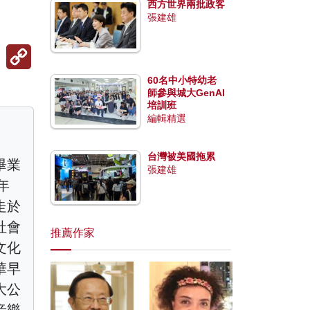
西方世界兩批政客
張建雄
Copy
Link
60名中小特幼老
師參與城大GenAI
培訓班
編輯精選
台灣被美國拖累
畢業
張建雄
年
走於
社會
推薦作家
文化
華早
大公