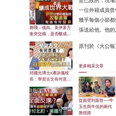
是已故的，現場
何避免遭AI演算法操
控？
一位外籍成員曾
幾乎每個小節都
鄧飛：俄烏、美伊多方
張送給他。他的
衝突交織，是否釀成世
界大戰？ 伊朗甘冒政權
原刊於《大公報
風險攻擊美軍，背後有
何盤算？
更多精采文章
邱國光博士x潘詠儀校
長：學習古文有何意
義？ 粵語怎樣傳承文言
文之美？ 日常寫作如何
應用？
從面壁到面世──牛
玉生與牛佳的兩代
敦煌路