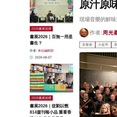
原汁原
現場音樂的鮮味
2026書展巡禮
作者:
周光
書展2026｜百無一用是
書生？
音樂會
小提琴
作者:
本社編輯部
2026-08-07
2026書展巡禮
書展2026｜從劉以鬯
814篇刊報小品 重看香