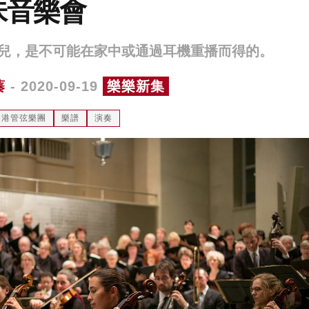
味音樂會
兒，是不可能在家中或通過耳機重播而得的。
蓁
- 2020-09-19
樂樂新集
香港管弦樂團
樂譜
演奏