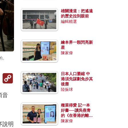
雄關漫道：把遙遠
的歷史拉到眼前
編輯精選
繪本界一顆閃亮新
星
陳家偉
的。
日本人口萎縮 中
Copy
港須先謀劃免步其
Link
後塵
陸振球
頭音
種菜得愛 記一本
好書──讀吳燕青
的《在香港的離島
種菜》
陳家偉
序說明