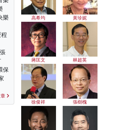
音樂
樂
央樂
高希均
黃珍妮
歷程
、張
蔣匡文
林超英
有
環保
家
文章
徐俊祥
張樹槐