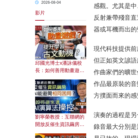
2026-08-04
感觀。尤其是中
影片
反射兼帶殘音直
器或耳機而出的
現代科技提供前
但正如英文諺語
邱國光博士x潘詠儀校
長：如何善用動畫遊戲
作曲家們的曠世
提升學習古文動機？
作品最原裝的音
方撲面而來的感
演奏的過程是另
劉寧榮教授：互聯網的
開放反催生資訊繭房，
錄音最大分別是
AI能避開相同困局？如