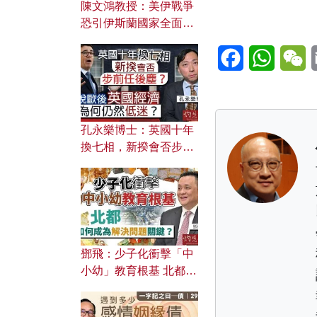
陳文鴻教授：美伊戰爭
恐引伊斯蘭國家全面反
撲？ 俄羅斯欲聯合伊朗
Facebook
WhatsA
W
對付北約美國？
孔永樂博士：英國十年
換七相，新揆會否步前
任後塵？脫歐後英國經
濟為何仍然低迷？
鄧飛：少子化衝擊「中
小幼」教育根基 北都如
何成為解決問題關鍵？