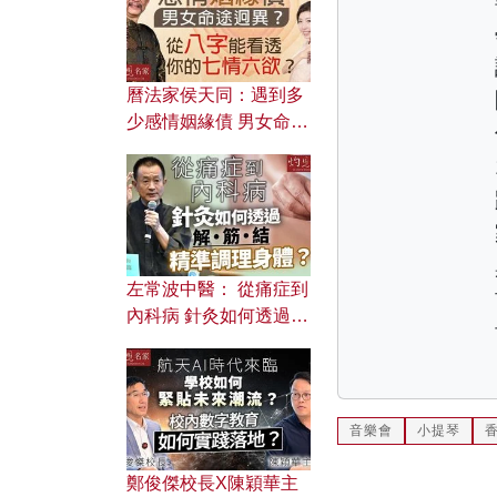
曆法家侯天同：遇到多
少感情姻緣債 男女命途
迥異？ 從八字能看透你
的七情六欲？
左常波中醫： 從痛症到
內科病 針灸如何透過解
筋結 精準調理身體？
音樂會
小提琴
鄭俊傑校長X陳穎華主