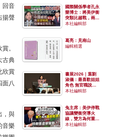
，回音
國際關係學者孔永
樂博士：將美伊衝
右揚聲
突類比越戰，兩者
有何異同？中國崛
本社編輯部
起能否為全球格局
發揮穩定效用？
葛亮：見南山
編輯精選
欣賞。
大古典
此欣賞
書展2026｜葉劉
淑儀：最喜歡姐姐
四面八
角色 無官職說話
包袱少
本社編輯部
兔主席：美伊停戰
出，與
協議變衝突導火
線，雙方為何重啟
戰爭？伊朗一早洞
本社編輯部
的音樂
悉特朗普虛張聲
勢？