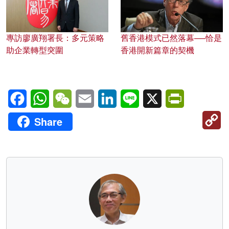
專訪廖廣翔署長：多元策略
舊香港模式已然落幕──恰是
助企業轉型突圍
香港開新篇章的契機
Facebook
WhatsApp
WeChat
Email
LinkedIn
Line
X
PrintFriendl
C
Share
Li