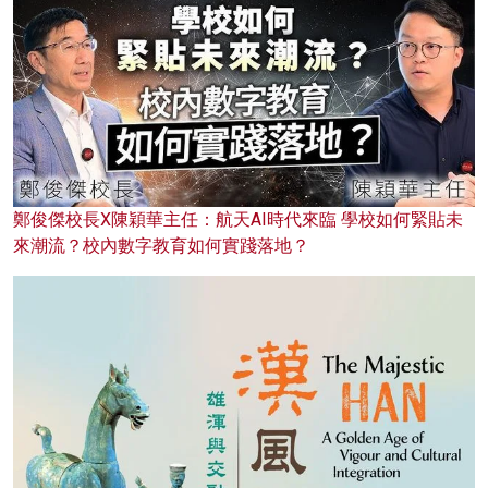
鄭俊傑校長X陳穎華主任：航天AI時代來臨 學校如何緊貼未
來潮流？校內數字教育如何實踐落地？