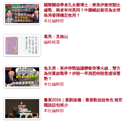
國際關係學者孔永樂博士：將美伊衝突類比
越戰，兩者有何異同？中國崛起能否為全球
格局發揮穩定效用？
本社編輯部
葛亮：見南山
編輯精選
兔主席：美伊停戰協議變衝突導火線，雙方
為何重啟戰爭？伊朗一早洞悉特朗普虛張聲
勢？
本社編輯部
書展2026｜葉劉淑儀：最喜歡姐姐角色 無官
職說話包袱少
本社編輯部