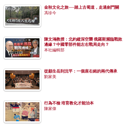
金秋文化之旅──踏上古蜀道，走過劍門關
馮珍今
陳文鴻教授：北約縱深空襲 俄羅斯瀕臨戰敗
邊緣？中國零部件能左右戰局走向？
本社編輯部
從顧生岳到沈平：一個座右銘的兩代傳承
劉家美
行為不檢 培育教化才能治本
陳家偉