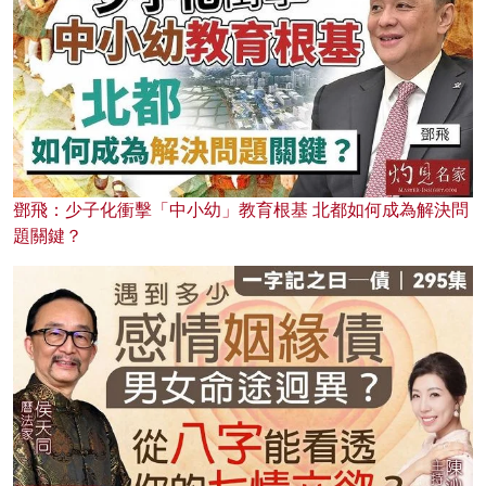
鄧飛：少子化衝擊「中小幼」教育根基 北都如何成為解決問
題關鍵？