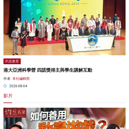
灼見教育
港大亞洲科學營 四諾獎得主與學生講解互動
作者:
本社編輯部
2026-08-04
影片