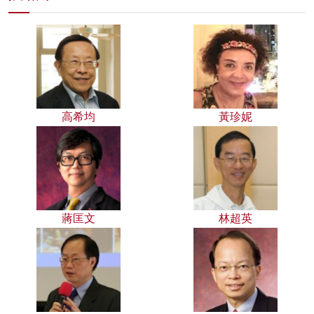
高希均
黃珍妮
蔣匡文
林超英