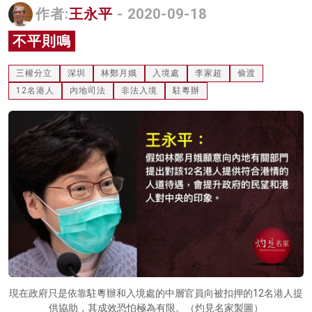
作者:
王永平
- 2020-09-18
名家榜
不平則鳴
灼見活動
三權分立
深圳
林鄭月娥
入境處
李家超
偷渡
關於我們
12名港人
內地司法
非法入境
駐粵辦
現在政府只是依靠駐粵辦和入境處的中層官員向被扣押的12名港人提
供協助，其成效恐怕極為有限。（灼見名家製圖）