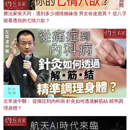
曆法家侯天同：遇到多少感情姻緣債 男女命途迥異？ 從八字
能看透你的七情六欲？
左常波中醫： 從痛症到內科病 針灸如何透過解筋結 精準調
理身體？