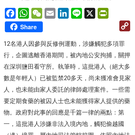
Facebook
WhatsApp
WeChat
Email
LinkedIn
Line
X
PrintFriendl
C
Share
Li
12名港人因參與反修例運動，涉嫌觸犯多項罪
行，企圖逃離香港期間，被內地公安拘捕，關押
在深圳鹽田看守所。執筆時，這批港人（絕大多
數是年輕人）已被監禁20多天，尚未獲准會見家
人，也未能由家人委託的律師處理案件。一些需
要定期食藥的被囚人士也未能獲得家人提供的藥
物。政府對此事的回應是千篇一律的兩點：第
一，這批港人涉嫌非法入境內地，觸犯偷越國