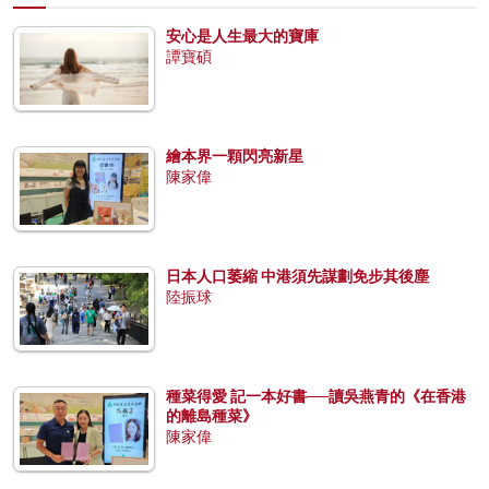
安心是人生最大的寶庫
譚寶碩
繪本界一顆閃亮新星
陳家偉
日本人口萎縮 中港須先謀劃免步其後塵
陸振球
種菜得愛 記一本好書──讀吳燕青的《在香港
的離島種菜》
陳家偉