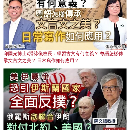
邱國光博士x潘詠儀校長：學習古文有何意義？ 粵語怎樣傳
承文言文之美？ 日常寫作如何應用？