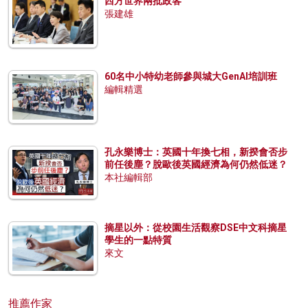
西方世界兩批政客
張建雄
60名中小特幼老師參與城大GenAI培訓班
編輯精選
孔永樂博士：英國十年換七相，新揆會否步
前任後塵？脫歐後英國經濟為何仍然低迷？
本社編輯部
摘星以外：從校園生活觀察DSE中文科摘星
學生的一點特質
來文
推薦作家