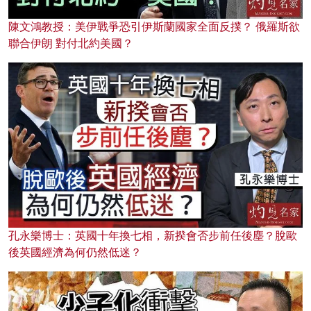
陳文鴻教授：美伊戰爭恐引伊斯蘭國家全面反撲？ 俄羅斯欲
聯合伊朗 對付北約美國？
孔永樂博士：英國十年換七相，新揆會否步前任後塵？脫歐
後英國經濟為何仍然低迷？