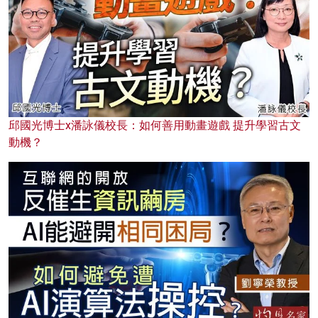
邱國光博士x潘詠儀校長：如何善用動畫遊戲 提升學習古文
動機？