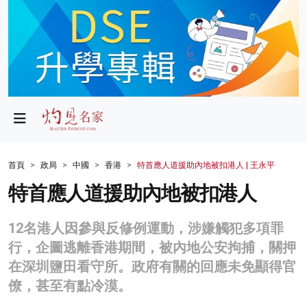
政局
教育
文化
財經
首頁
政局
中國
香港
特首應人道援助內地被扣港人 | 王永平
生活
特首應人道援助內地被扣港人
健康
12名港人因參與反修例運動，涉嫌觸犯多項罪
商業
行，企圖逃離香港期間，被內地公安拘捕，關押
在深圳鹽田看守所。政府有關的回應未免顯得官
科技
僚，甚至有點冷漠。
影片