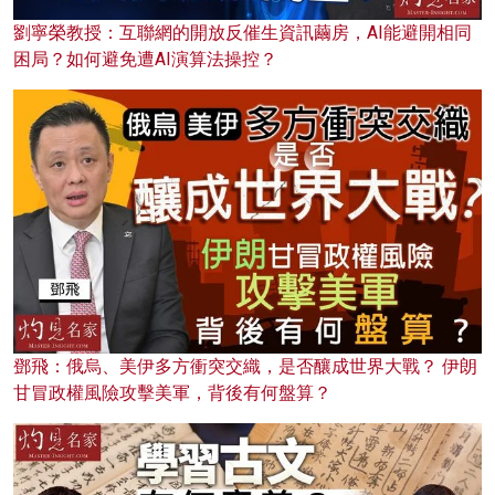
劉寧榮教授：互聯網的開放反催生資訊繭房，AI能避開相同
困局？如何避免遭AI演算法操控？
鄧飛：俄烏、美伊多方衝突交織，是否釀成世界大戰？ 伊朗
甘冒政權風險攻擊美軍，背後有何盤算？