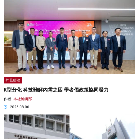
灼見經濟
K型分化 科技難解內需之困 學者倡政策協同發力
作者:
本社編輯部
2026-08-06