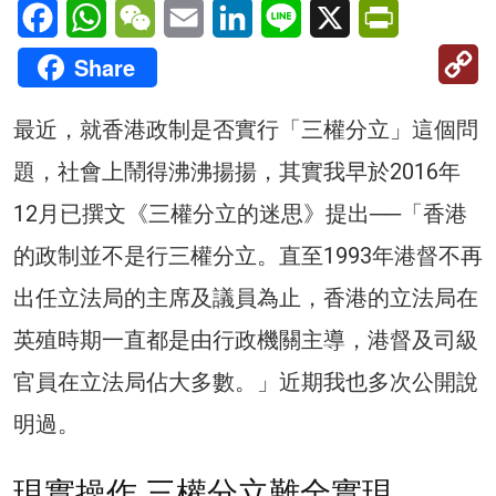
Facebook
WhatsApp
WeChat
Email
LinkedIn
Line
X
PrintFriendl
C
Share
Li
最近，就香港政制是否實行「三權分立」這個問
題，社會上鬧得沸沸揚揚，其實我早於2016年
12月已撰文《三權分立的迷思》提出──「香港
的政制並不是行三權分立。直至1993年港督不再
出任立法局的主席及議員為止，香港的立法局在
英殖時期一直都是由行政機關主導，港督及司級
官員在立法局佔大多數。」近期我也多次公開說
明過。
現實操作 三權分立難全實現