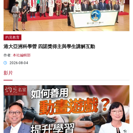
灼見教育
港大亞洲科學營 四諾獎得主與學生講解互動
作者:
本社編輯部
2026-08-04
影片