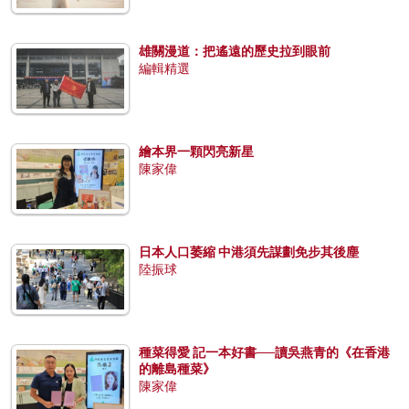
雄關漫道：把遙遠的歷史拉到眼前
編輯精選
繪本界一顆閃亮新星
陳家偉
日本人口萎縮 中港須先謀劃免步其後塵
陸振球
種菜得愛 記一本好書──讀吳燕青的《在香港
的離島種菜》
陳家偉