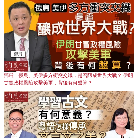
鄧飛：俄烏、美伊多方衝突交織，是否釀成世界大戰？ 伊朗
甘冒政權風險攻擊美軍，背後有何盤算？