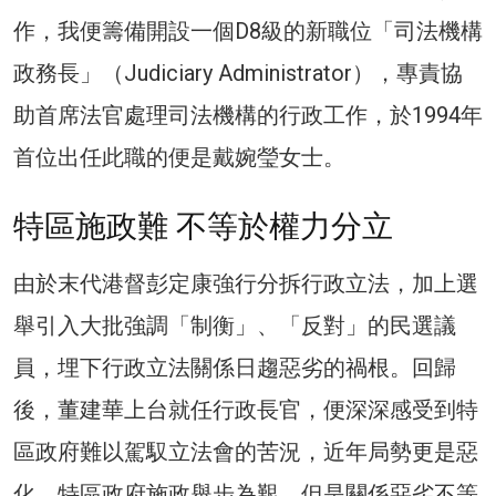
作，我便籌備開設一個D8級的新職位「司法機構
政務長」（Judiciary Administrator），專責協
助首席法官處理司法機構的行政工作，於1994年
首位出任此職的便是戴婉瑩女士。
特區施政難 不等於權力分立
由於末代港督彭定康強行分拆行政立法，加上選
舉引入大批強調「制衡」、「反對」的民選議
員，埋下行政立法關係日趨惡劣的禍根。回歸
後，董建華上台就任行政長官，便深深感受到特
區政府難以駕馭立法會的苦況，近年局勢更是惡
化，特區政府施政舉步為艱。但是關係惡劣不等