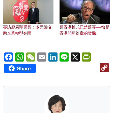
專訪廖廣翔署長：多元策略
舊香港模式已然落幕──恰是
助企業轉型突圍
香港開新篇章的契機
Facebook
WhatsApp
WeChat
Email
LinkedIn
Line
X
PrintFriendl
C
Share
Li