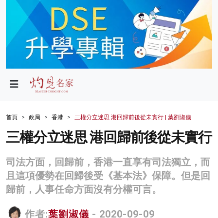
政局
教育
文化
財經
首頁
政局
香港
三權分立迷思 港回歸前後從未實行 | 葉劉淑儀
生活
三權分立迷思 港回歸前後從未實行
健康
司法方面，回歸前，香港一直享有司法獨立，而
商業
且這項優勢在回歸後受《基本法》保障。但是回
歸前，人事任命方面沒有分權可言。
科技
影片
作者:
葉劉淑儀
- 2020-09-09