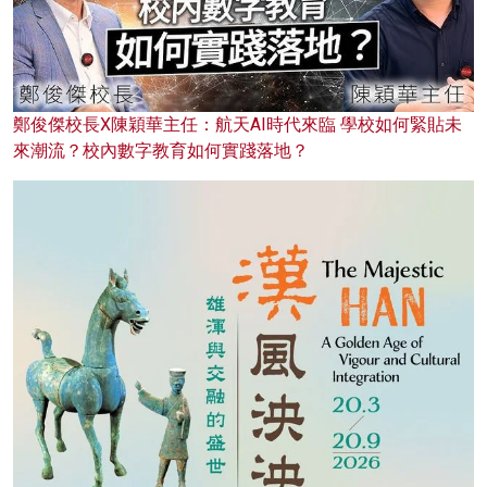
鄭俊傑校長X陳穎華主任：航天AI時代來臨 學校如何緊貼未
來潮流？校內數字教育如何實踐落地？