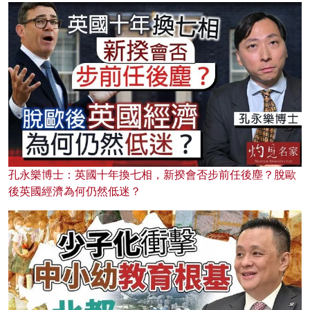
孔永樂博士：英國十年換七相，新揆會否步前任後塵？脫歐
後英國經濟為何仍然低迷？