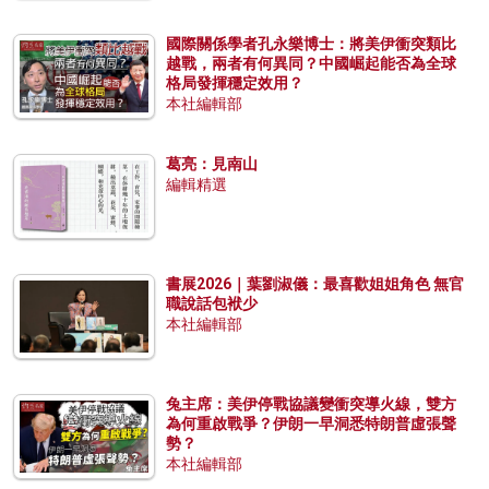
國際關係學者孔永樂博士：將美伊衝突類比
越戰，兩者有何異同？中國崛起能否為全球
格局發揮穩定效用？
本社編輯部
葛亮：見南山
編輯精選
書展2026｜葉劉淑儀：最喜歡姐姐角色 無官
職說話包袱少
本社編輯部
兔主席：美伊停戰協議變衝突導火線，雙方
為何重啟戰爭？伊朗一早洞悉特朗普虛張聲
勢？
本社編輯部