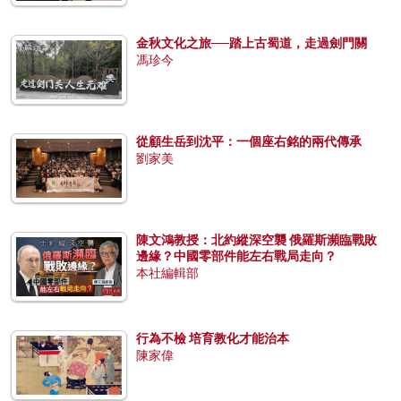
金秋文化之旅──踏上古蜀道，走過劍門關
馮珍今
從顧生岳到沈平：一個座右銘的兩代傳承
劉家美
陳文鴻教授：北約縱深空襲 俄羅斯瀕臨戰敗
邊緣？中國零部件能左右戰局走向？
本社編輯部
行為不檢 培育教化才能治本
陳家偉