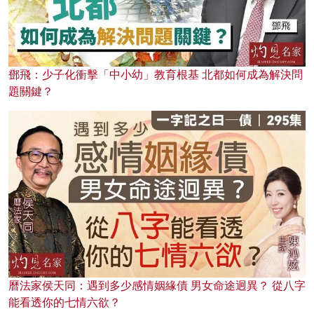
鄧飛：少子化衝擊「中小幼」教育根基 北都如何成為解決問
題關鍵？
曆法家侯天同：遇到多少感情姻緣債 男女命途迥異？ 從八字
能看透你的七情六欲？