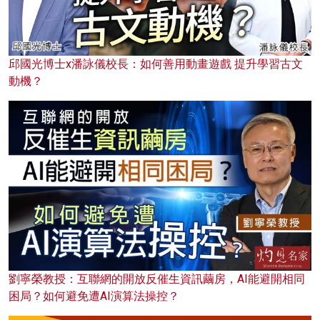
邱國光博士x潘詠儀校長：如何善用動畫遊戲 提升學習古文
動機？
劉寧榮教授：互聯網的開放反催生資訊繭房，AI能避開相同
困局？如何避免遭AI演算法操控？