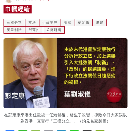
名家榜
巾幗經綸
灼見活動
三權分立
立法
行政主導
美國
彭定康
港督
英皇制誥
鄧蓮如
孟德斯鳩
關於我們
在彭定康來港出任最後一任港督後，發生了改變，導致今日大家誤以
為香港一直實行「三權分立」。（灼見名家製圖）