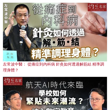
左常波中醫： 從痛症到內科病 針灸如何透過解筋結 精準調
理身體？