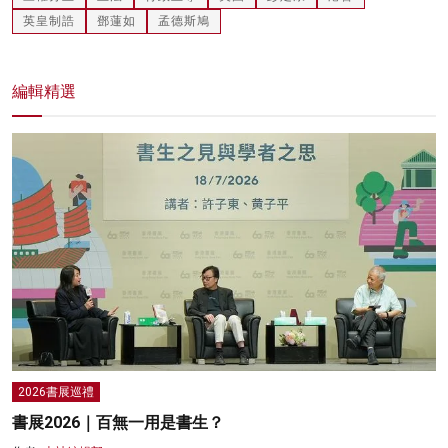
英皇制誥
鄧蓮如
孟德斯鳩
編輯精選
2026書展巡禮
書展2026｜百無一用是書生？