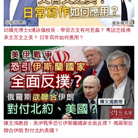
邱國光博士x潘詠儀校長：學習古文有何意義？ 粵語怎樣傳
承文言文之美？ 日常寫作如何應用？
陳文鴻教授：美伊戰爭恐引伊斯蘭國家全面反撲？ 俄羅斯欲
聯合伊朗 對付北約美國？