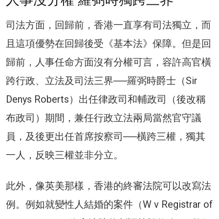
司法方面，回歸前，香港一直享有司法獨立，而
且這項優勢在回歸後受《基本法》保障。但是回
歸前，人事任命方面沒有分權可言，容許高官橫
跨行政、立法及司法三界──羅弼時爵士（Sir
Denys Roberts）出任律政司和輔政司（後改稱
布政司）期間，兼任行政立法兩局當然官守議
員，及後更出任首席按察司──橫跨三權，獨其
一人，反映三權並非分立。
此外，像英美那樣，香港的終審法院可以改寫法
例。例如就變性人結婚的案件（W v Registrar of