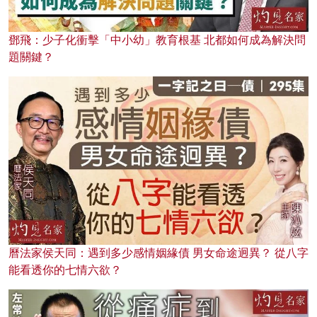
鄧飛：少子化衝擊「中小幼」教育根基 北都如何成為解決問
題關鍵？
曆法家侯天同：遇到多少感情姻緣債 男女命途迥異？ 從八字
能看透你的七情六欲？