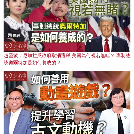
趙靈敏：尼加拉瓜政府取消選舉 美國為何視若無睹？ 專制總
統奧爾特加是如何養成的？