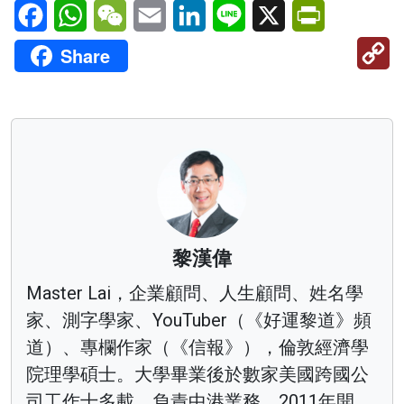
Facebook
WhatsApp
WeChat
Email
LinkedIn
Line
X
PrintFriendl
C
Share
Li
黎漢偉
Master Lai，企業顧問、人生顧問、姓名學
家、測字學家、YouTuber（《好運黎道》頻
道）、專欄作家（《信報》），倫敦經濟學
院理學碩士。大學畢業後於數家美國跨國公
司工作十多載，負責中港業務。2011年開