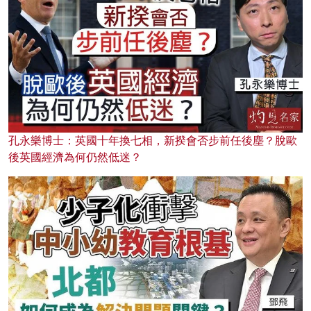
孔永樂博士：英國十年換七相，新揆會否步前任後塵？脫歐
後英國經濟為何仍然低迷？