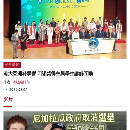
灼見教育
港大亞洲科學營 四諾獎得主與學生講解互動
作者:
本社編輯部
2026-08-04
影片