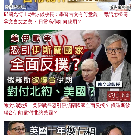
邱國光博士x潘詠儀校長：學習古文有何意義？ 粵語怎樣傳
承文言文之美？ 日常寫作如何應用？
陳文鴻教授：美伊戰爭恐引伊斯蘭國家全面反撲？ 俄羅斯欲
聯合伊朗 對付北約美國？