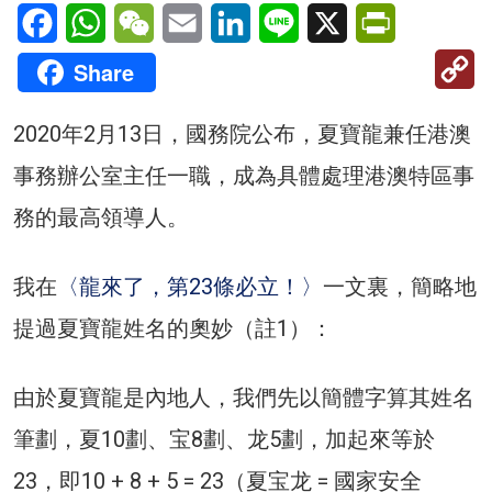
Facebook
WhatsApp
WeChat
Email
LinkedIn
Line
X
PrintFriendl
C
Share
Li
2020年2月13日，國務院公布，夏寶龍兼任港澳
事務辦公室主任一職，成為具體處理港澳特區事
務的最高領導人。
我在
〈龍來了，第23條必立！〉
一文裏，簡略地
提過夏寶龍姓名的奧妙（註1）：
由於夏寶龍是內地人，我們先以簡體字算其姓名
筆劃，夏10劃、宝8劃、龙5劃，加起來等於
23，即10 + 8 + 5 = 23（夏宝龙 = 國家安全