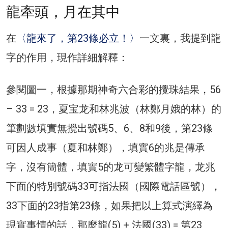
龍牽頭，月在其中
在
〈龍來了，第23條必立！〉
一文裏，我提到龍
字的作用，現作詳細解釋：
參閱圖一，根據那期神奇六合彩的攪珠結果，56
– 33 = 23，夏宝龙和林兆波（林鄭月娥的林）的
筆劃數填實無攪出號碼5、6、8和9後，第23條
可因人成事（夏和林鄭），填實6的兆是傳承
字，沒有簡體，填實5的龙可變繁體字龍，龙兆
下面的特別號碼33可指法國（國際電話區號），
33下面的23指第23條，如果把以上算式演繹為
現實事情的話，那麼龍(5) + 法國(33) = 第23