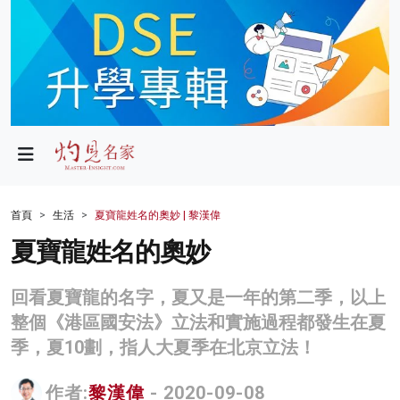
政局
教育
文化
財經
首頁
生活
夏寶龍姓名的奧妙 | 黎漢偉
生活
夏寶龍姓名的奧妙
健康
回看夏寶龍的名字，夏又是一年的第二季，以上
商業
整個《港區國安法》立法和實施過程都發生在夏
季，夏10劃，指人大夏季在北京立法！
科技
影片
作者:
黎漢偉
- 2020-09-08