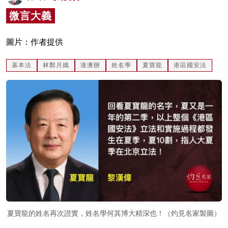
名家榜
微言大義
灼見活動
圖片：作者提供
關於我們
基本法
林鄭月娥
港澳辦
姓名學
夏寶龍
港區國安法
夏寶龍的姓名再次證實，姓名學何其博大精深也！（灼見名家製圖）