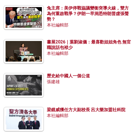
兔主席：美伊停戰協議變衝突導火線，雙方
為何重啟戰爭？伊朗一早洞悉特朗普虛張聲
勢？
本社編輯部
書展2026｜葉劉淑儀：最喜歡姐姐角色 無官
職說話包袱少
本社編輯部
歷史給中國人一個公道
張建雄
梁鏡威獲任方大副校長 呂大樂加盟社科院
本社編輯部