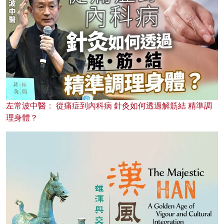
左常波中醫： 從痛症到內科病 針灸如何透過解筋結 精準調
理身體？