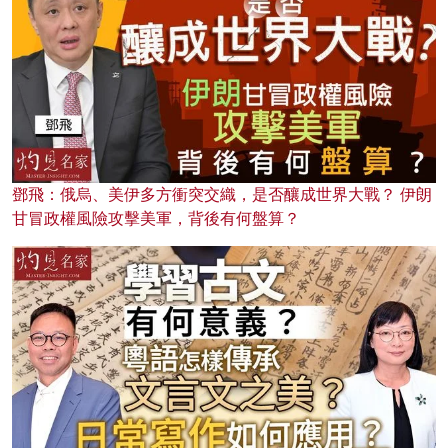
鄧飛：俄烏、美伊多方衝突交織，是否釀成世界大戰？ 伊朗
甘冒政權風險攻擊美軍，背後有何盤算？