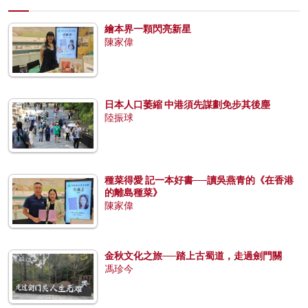
繪本界一顆閃亮新星
陳家偉
日本人口萎縮 中港須先謀劃免步其後塵
陸振球
種菜得愛 記一本好書──讀吳燕青的《在香港
的離島種菜》
陳家偉
金秋文化之旅──踏上古蜀道，走過劍門關
馮珍今