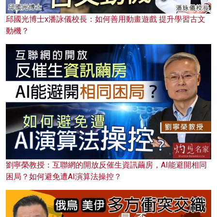
邱國光博士x潘詠儀校長：如何善用動畫遊戲 提升學習古文
動機？
劉寧榮教授：互聯網的開放反催生資訊繭房，AI能避開相同
困局？如何避免遭AI演算法操控？