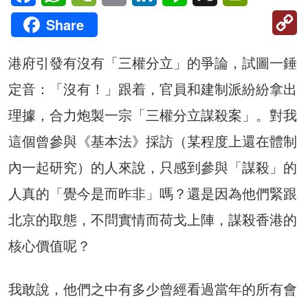
C
Share
Li
港府引發有沒有「三權分立」的爭論，試圖一錘
定音：「沒有！」跟着，官員和建制派紛紛拿出
理據，合力炮製一宗「三權分立謀殺案」。對我
這個曾參與《基本法》採訪（某程度上還在體制
內一起研究）的人來說，只感到參與「謀殺」的
人真的「覺今是而昨非」嗎？還是因為他們緊跟
北京的取態，不問實情而荷戈上陣，謀殺香港的
核心價值呢？
我敢說，他們之中有多少曾經看過當年的所有會