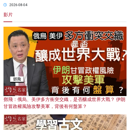
2026-08-04
影片
鄧飛：俄烏、美伊多方衝突交織，是否釀成世界大戰？ 伊朗
甘冒政權風險攻擊美軍，背後有何盤算？