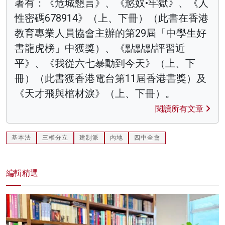
著有：《危城懇言》、《慾奴•牢獄》、《人
性密碼678914》（上、下冊）（此書在香港
教育專業人員協會主辦的第29屆「中學生好
書龍虎榜」中獲獎）、《點點點評習近
平》、《我從六七暴動到今天》（上、下
冊）（此書獲香港電台第11屆香港書獎）及
《天才飛與棺材淚》（上、下冊）。
閱讀所有文章
基本法
三權分立
建制派
內地
四中全會
編輯精選