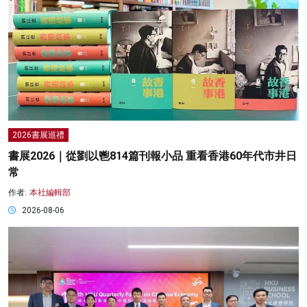
2026書展巡禮
書展2026｜從劉以鬯814篇刊報小品 重看香港60年代市井日
常
作者:
本社編輯部
2026-08-06