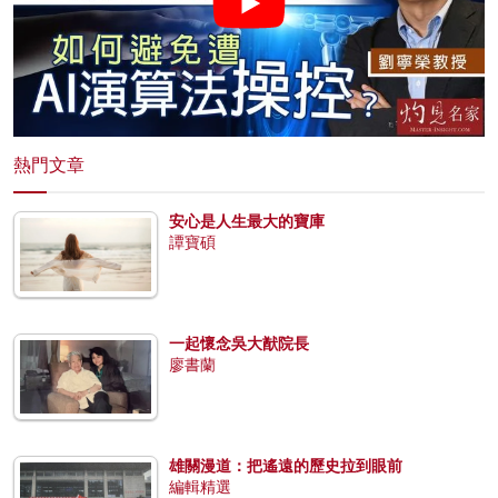
熱門文章
安心是人生最大的寶庫
譚寶碩
一起懷念吳大猷院長
廖書蘭
雄關漫道：把遙遠的歷史拉到眼前
編輯精選