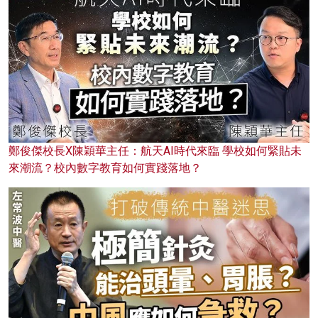
鄭俊傑校長X陳穎華主任：航天AI時代來臨 學校如何緊貼未
來潮流？校內數字教育如何實踐落地？