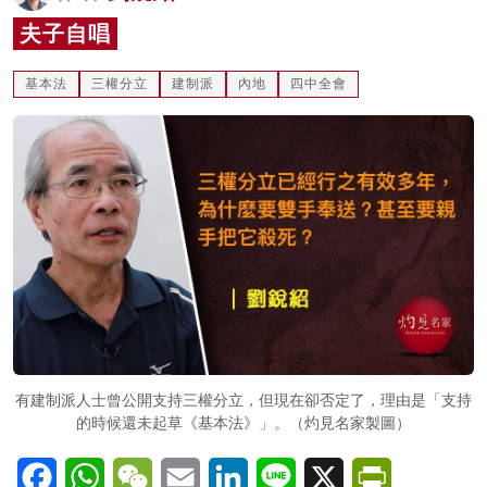
名家榜
夫子自唱
灼見活動
基本法
三權分立
建制派
內地
四中全會
關於我們
有建制派人士曾公開支持三權分立，但現在卻否定了，理由是「支持
的時候還未起草《基本法》」。（灼見名家製圖）
Facebook
WhatsApp
WeChat
Email
LinkedIn
Line
X
PrintFriendl