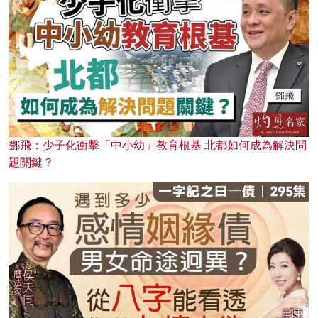
鄧飛：少子化衝擊「中小幼」教育根基 北都如何成為解決問
題關鍵？