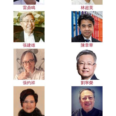
雷鼎鳴
林超英
張建雄
陳章華
張灼祥
劉寧榮