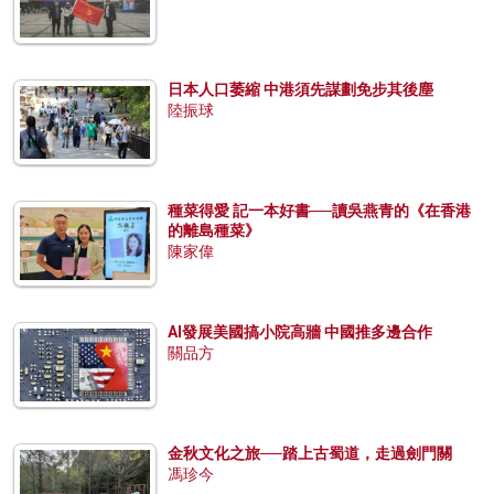
日本人口萎縮 中港須先謀劃免步其後塵
陸振球
種菜得愛 記一本好書──讀吳燕青的《在香港
的離島種菜》
陳家偉
AI發展美國搞小院高牆 中國推多邊合作
關品方
金秋文化之旅──踏上古蜀道，走過劍門關
馮珍今