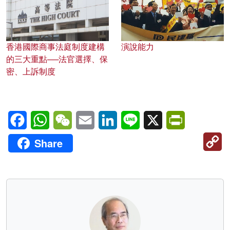
香港國際商事法庭制度建構
演說能力
的三大重點──法官選擇、保
密、上訴制度
Facebook
WhatsApp
WeChat
Email
LinkedIn
Line
X
PrintFriendl
C
Share
Li