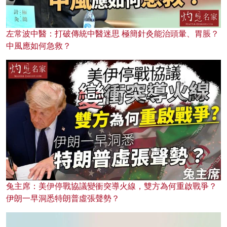
左常波中醫：打破傳統中醫迷思 極簡針灸能治頭暈、胃脹？
中風應如何急救？
兔主席：美伊停戰協議變衝突導火線，雙方為何重啟戰爭？
伊朗一早洞悉特朗普虛張聲勢？