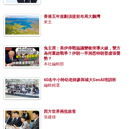
香港五年規劃須提前布局大鵬灣
來文
兔主席：美伊停戰協議變衝突導火線，雙方
為何重啟戰爭？伊朗一早洞悉特朗普虛張聲
勢？
本社編輯部
60名中小特幼老師參與城大GenAI培訓班
編輯精選
西方世界兩批政客
張建雄