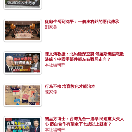
從顧生岳到沈平：一個座右銘的兩代傳承
劉家美
陳文鴻教授：北約縱深空襲 俄羅斯瀕臨戰敗
邊緣？中國零部件能左右戰局走向？
本社編輯部
行為不檢 培育教化才能治本
陳家偉
關品方博士：台灣九合一選舉 民進黨大失人
心 藍白合作有望拿下七成以上縣市？
本社編輯部