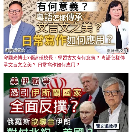
邱國光博士x潘詠儀校長：學習古文有何意義？ 粵語怎樣傳
承文言文之美？ 日常寫作如何應用？