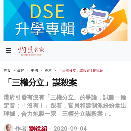
政局
教育
文化
財經
首頁
政局
中國
香港
「三權分立」謀殺案 | 劉銳紹
生活
「三權分立」謀殺案
健康
港府引發有沒有「三權分立」的爭論，試圖一錘
商業
定音：「沒有！」跟着，官員和建制派紛紛拿出
理據，合力炮製一宗「三權分立謀殺案」。
科技
影片
作者:
劉銳紹
- 2020-09-04