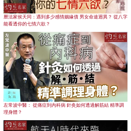
曆法家侯天同：遇到多少感情姻緣債 男女命途迥異？ 從八字
能看透你的七情六欲？
左常波中醫： 從痛症到內科病 針灸如何透過解筋結 精準調
理身體？