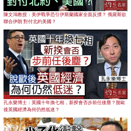
陳文鴻教授：美伊戰爭恐引伊斯蘭國家全面反撲？ 俄羅斯欲
聯合伊朗 對付北約美國？
孔永樂博士：英國十年換七相，新揆會否步前任後塵？脫歐
後英國經濟為何仍然低迷？