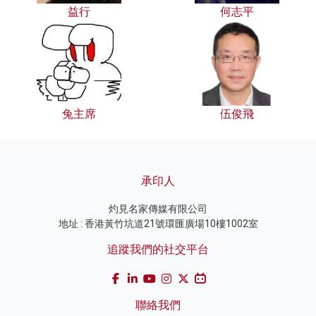
益行
何志平
兔主席
伍俊飛
承印人
灼見名家傳媒有限公司
地址 : 香港黃竹坑道21號環匯廣場10樓1002室
追蹤我們的社交平台
聯絡我們