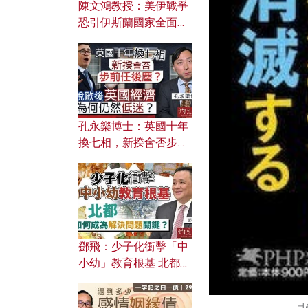
陳文鴻教授：美伊戰爭
恐引伊斯蘭國家全面反
撲？ 俄羅斯欲聯合伊朗
對付北約美國？
孔永樂博士：英國十年
換七相，新揆會否步前
任後塵？脫歐後英國經
濟為何仍然低迷？
鄧飛：少子化衝擊「中
小幼」教育根基 北都如
何成為解決問題關鍵？
日