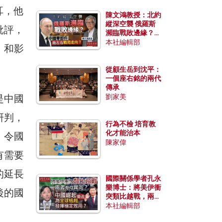
耳，他
陳文鴻教授：北約
縱深空襲 俄羅斯
批評，
瀕臨戰敗邊緣？中
國零部件能左右戰
本社編輯部
，和影
局走向？
從顧生岳到沈平：
一個座右銘的兩代
傳承
是中國
劉家美
研判，
行為不檢 培育教
化才能治本
，令國
陳家偉
有需要
的延長
國際關係學者孔永
樂博士：將美伊衝
後的國
突類比越戰，兩者
有何異同？中國崛
本社編輯部
起能否為全球格局