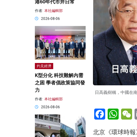
港60年代市井日常
作者:
本社編輯部
2026-08-06
灼見經濟
K型分化 科技難解內需
之困 學者倡政策協同發
力
日高義樹稱，中國在
作者:
本社編輯部
2026-08-06
Facebook
WhatsA
W
北京《環球時報