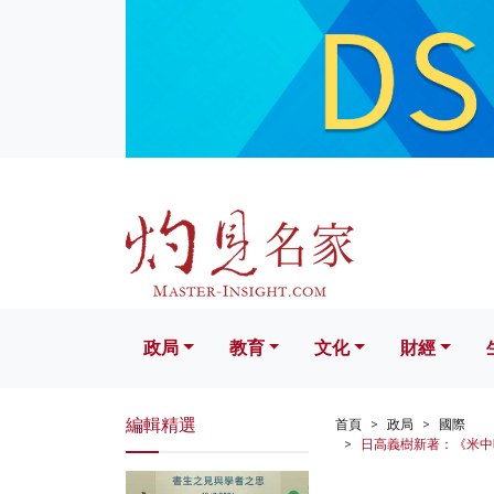
政局
教育
文化
財經
生活
政局
教育
文化
財經
編輯精選
首頁
政局
國際
日高義樹新著：《米中