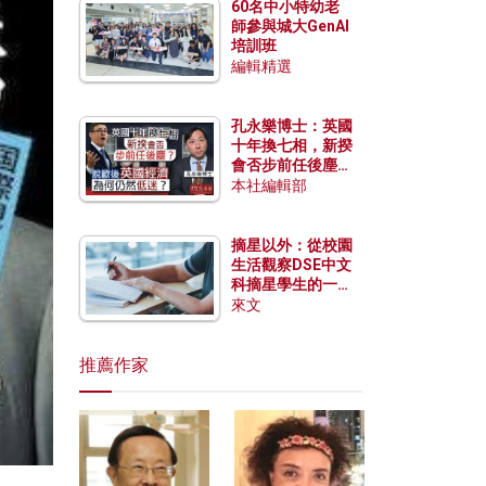
60名中小特幼老
師參與城大GenAI
培訓班
編輯精選
孔永樂博士：英國
十年換七相，新揆
會否步前任後塵？
脫歐後英國經濟為
本社編輯部
何仍然低迷？
摘星以外：從校園
生活觀察DSE中文
科摘星學生的一點
特質
來文
推薦作家