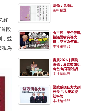
發揮穩定效用？
葛亮：見南山
編輯精選
代の終
言首段
兔主席：美伊停戰
協議變衝突導火
制，並
線，雙方為何重啟
戰爭？伊朗一早洞
本社編輯部
被視為
悉特朗普虛張聲
勢？
書展2026｜葉劉
淑儀：最喜歡姐姐
角色 無官職說話
包袱少
本社編輯部
梁鏡威獲任方大副
校長 呂大樂加盟
社科院
本社編輯部