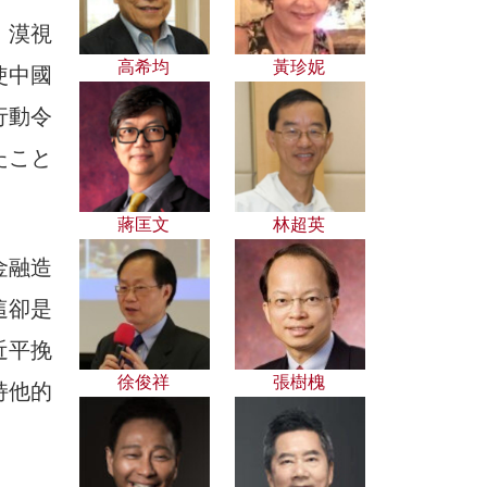
，漠視
高希均
黃珍妮
使中國
行動令
たこと
蔣匡文
林超英
金融造
這卻是
近平挽
徐俊祥
張樹槐
持他的