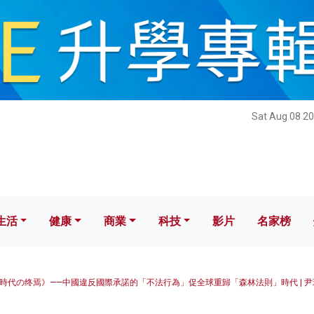
健康
商業
科技
影片
名家榜
Sat Aug 08 20
生活
健康
商業
科技
影片
名家榜
時代の终焉》——中國違反國際承諾的「不法行為」促全球重歸「森林法則」時代 | 尹