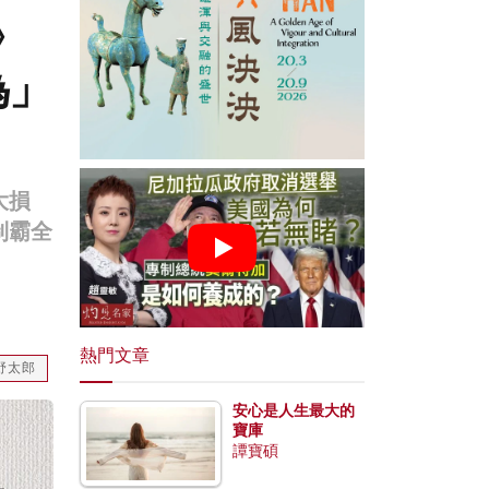
》
為」
大損
制霸全
熱門文章
野太郎
安心是人生最大的
寶庫
譚寶碩