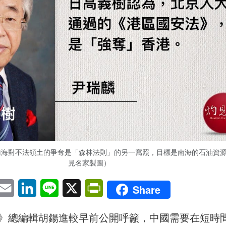
南海對不法領土的爭奪是「森林法則」的另一寫照，目標是南海的石油資
見名家製圖）
pp
eChat
Email
LinkedIn
Line
X
PrintFriendly
Share
》總編輯胡鍚進較早前公開呼籲，中國需要在短時