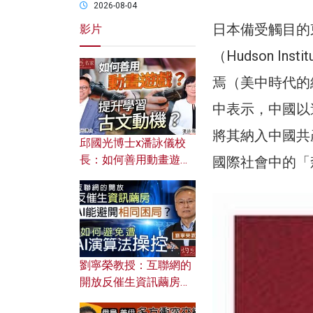
2026-08-04
日本備受觸目的
影片
（Hudson I
焉（美中時代的
中表示，中國以
將其納入中國共
邱國光博士x潘詠儀校
長：如何善用動畫遊戲
國際社會中的「
提升學習古文動機？
劉寧榮教授：互聯網的
開放反催生資訊繭房，
AI能避開相同困局？如