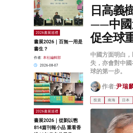
日高義
——中
促全球
2026書展巡禮
書展2026｜百無一用是
書生？
中國方面明白，
作者:
本社編輯部
失，亦會對中國
2026-08-07
球的第一步。
作者:
尹瑞
投資
南海
日本
2026書展巡禮
書展2026｜從劉以鬯
814篇刊報小品 重看香