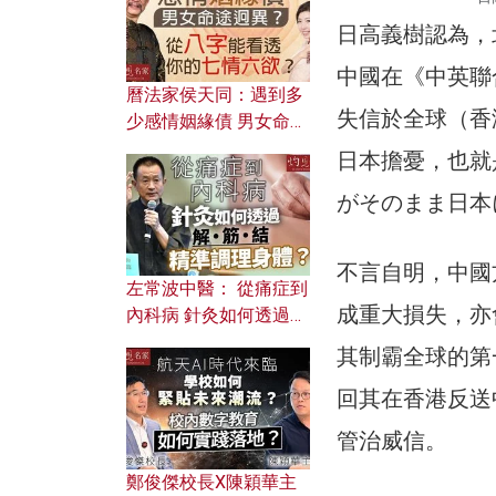
日高義樹認為，
中國在《中英聯
曆法家侯天同：遇到多
失信於全球（香
少感情姻緣債 男女命途
迥異？ 從八字能看透你
日本擔憂，也就
的七情六欲？
がそのまま日本
不言自明，中國
左常波中醫： 從痛症到
成重大損失，亦
內科病 針灸如何透過解
筋結 精準調理身體？
其制霸全球的第
回其在香港反送
管治威信。
鄭俊傑校長X陳穎華主