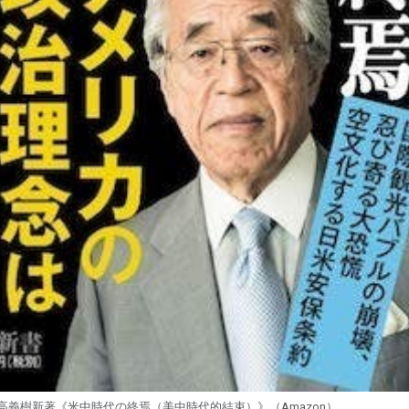
高義樹新著《米中時代の終焉（美中時代的結束）》（Amazon）