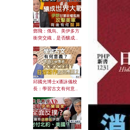
何避免遭AI演算法操
控？
鄧飛：俄烏、美伊多方
衝突交織，是否釀成世
界大戰？ 伊朗甘冒政權
風險攻擊美軍，背後有
何盤算？
邱國光博士x潘詠儀校
長：學習古文有何意
義？ 粵語怎樣傳承文言
文之美？ 日常寫作如何
應用？