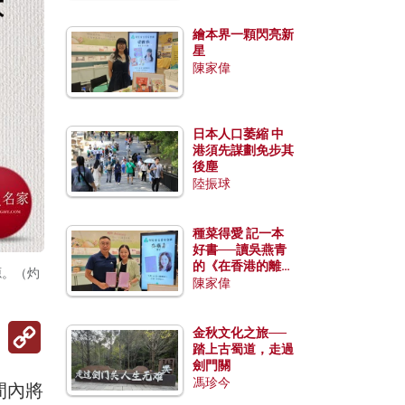
繪本界一顆閃亮新
星
陳家偉
日本人口萎縮 中
港須先謀劃免步其
後塵
陸振球
種菜得愛 記一本
好書──讀吳燕青
的《在香港的離島
源。（灼
種菜》
陳家偉
Copy
金秋文化之旅──
Link
踏上古蜀道，走過
劍門關
馮珍今
間內將