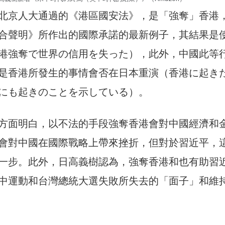
北京人大通過的《港區國安法》，是「強奪」香港
合聲明》所作出的國際承諾的最新例子，其結果是
港強奪で世界の信用を失った），此外，中國此等
是香港所發生的事情會否在日本重演（香港に起き
にも起きのことを示している）。
方面明白，以不法的手段強奪香港會對中國經濟和
會對中國在國際戰略上帶來挫折，但對於習近平，
一步。此外，日高義樹認為，強奪香港和也有助習
中運動和台灣總統大選失敗所失去的「面子」和維