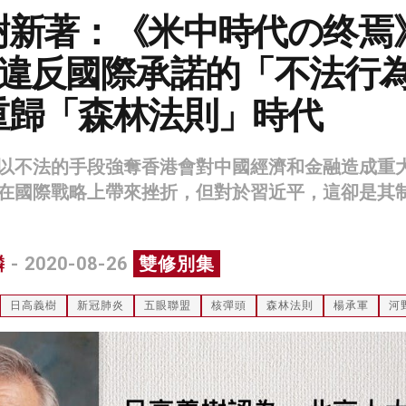
樹新著：《米中時代の终焉
國違反國際承諾的「不法行
重歸「森林法則」時代
以不法的手段強奪香港會對中國經濟和金融造成重
在國際戰略上帶來挫折，但對於習近平，這卻是其
麟
- 2020-08-26
雙修別集
日高義樹
新冠肺炎
五眼聯盟
核彈頭
森林法則
楊承軍
河