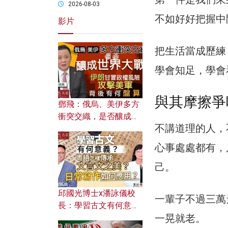
2026-08-03
不如好好把握中
影片
把生活當成歷練
學會知足，學會
與其摩擦爭
鄧飛：俄烏、美伊多方
衝突交織，是否釀成世
不講道理的人，
界大戰？ 伊朗甘冒政權
風險攻擊美軍，背後有
心事處處都有，
何盤算？
己。
邱國光博士x潘詠儀校
一輩子不過三萬
長：學習古文有何意
一晃就老。
義？ 粵語怎樣傳承文言