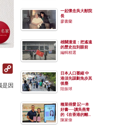
一起懷念吳大猷院
長
廖書蘭
雄關漫道：把遙遠
的歷史拉到眼前
編輯精選
）
Copy
Link
日本人口萎縮 中
港須先謀劃免步其
後塵
惱是因
陸振球
種菜得愛 記一本
好書──讀吳燕青
的《在香港的離島
種菜》
陳家偉