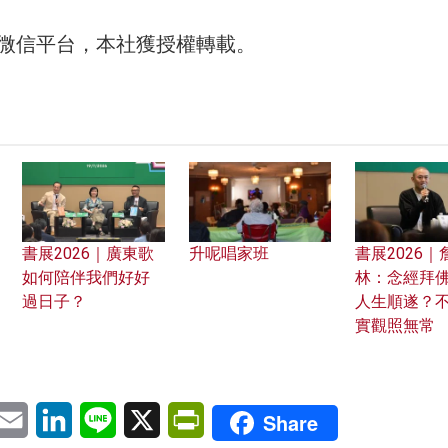
微信平台，本社獲授權轉載。
書展2026｜廣東歌
升呢唱家班
書展2026｜
如何陪伴我們好好
林：念經拜
過日子？
人生順遂？
實觀照無常
pp
eChat
Email
LinkedIn
Line
X
PrintFriendly
Share