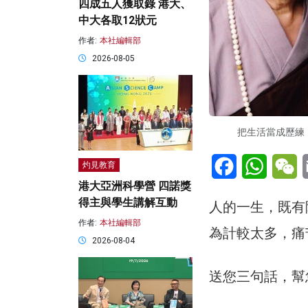
四成五人獲取錄 港大、
中大各取12狀元
作者:
本社編輯部
2026-08-05
把生活當成歷練
Facebook
WhatsA
W
灼見教育
港大亞洲科學營 四諾獎
得主與學生講解互動
人的一生，既有
作者:
本社編輯部
為計較太多，痛
2026-08-04
送您三句話，幫