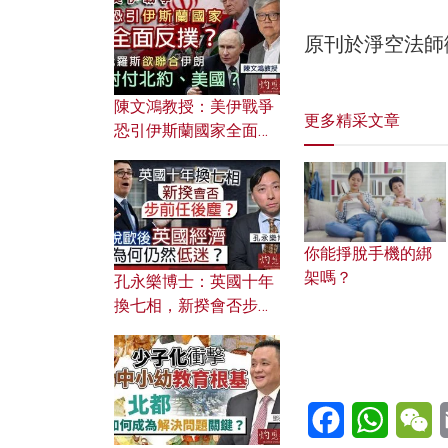
文之美？ 日常寫作如何
應用？
原刊於淨空法師
陳文鴻教授：美伊戰爭
更多精采文章
恐引伊斯蘭國家全面反
撲？ 俄羅斯欲聯合伊朗
對付北約美國？
你能掙脫手機的綁
架嗎？
孔永樂博士：英國十年
換七相，新揆會否步前
任後塵？脫歐後英國經
濟為何仍然低迷？
Facebook
WhatsA
W