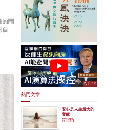
邊的鬧
忍自
熱門文章
安心是人生最大的
寶庫
譚寶碩