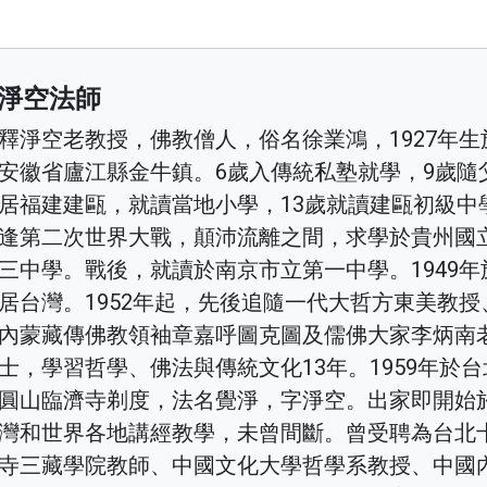
淨空法師
釋淨空老教授，佛教僧人，俗名徐業鴻，1927年生
安徽省廬江縣金牛鎮。6歲入傳統私塾就學，9歲隨
居福建建甌，就讀當地小學，13歲就讀建甌初級中
逢第二次世界大戰，顛沛流離之間，求學於貴州國
三中學。戰後，就讀於南京市立第一中學。1949年
居台灣。1952年起，先後追隨一代大哲方東美教授
內蒙藏傳佛教領袖章嘉呼圖克圖及儒佛大家李炳南
士，學習哲學、佛法與傳統文化13年。1959年於台
圓山臨濟寺剃度，法名覺淨，字淨空。出家即開始
灣和世界各地講經教學，未曾間斷。曾受聘為台北
寺三藏學院教師、中國文化大學哲學系教授、中國