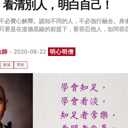
，看清別人，明白自己！
不必費心解釋。認知不同的人，不必強行融合。身
只要是在道德底線的前提下，要容忍他人，如同容
法師
- 2020-08-22
明心明僧
圓滿
釋懷