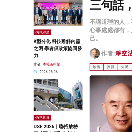
三句話
不講道理的人，
心事處處都有，
灼見經濟
己。
K型分化 科技難解內需
之困 學者倡政策協同發
作者:
淨空
力
作者:
本社編輯部
珍惜
挫折
知足
2026-08-06
灼見教育
DSE 2026｜聯招放榜