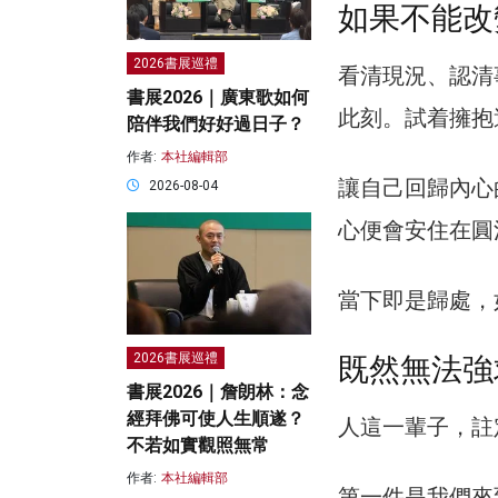
如果不能改
2026書展巡禮
看清現況、認清
書展2026｜廣東歌如何
此刻。試着擁抱
陪伴我們好好過日子？
作者:
本社編輯部
讓自己回歸內心
2026-08-04
心便會安住在圓
當下即是歸處，
2026書展巡禮
既然無法強
書展2026｜詹朗林：念
經拜佛可使人生順遂？
人這一輩子，註
不若如實觀照無常
作者:
本社編輯部
第一件是我們來