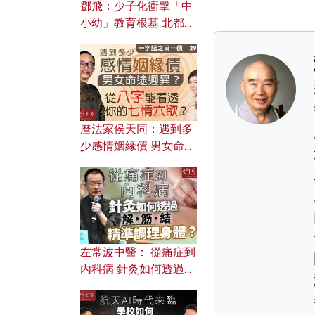
鄧飛：少子化衝擊「中
小幼」教育根基 北都如
何成為解決問題關鍵？
曆法家侯天同：遇到多
少感情姻緣債 男女命途
迥異？ 從八字能看透你
的七情六欲？
左常波中醫： 從痛症到
內科病 針灸如何透過解
筋結 精準調理身體？