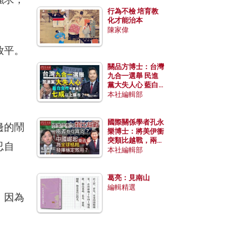
行為不檢 培育教
化才能治本
陳家偉
放平。
關品方博士：台灣
九合一選舉 民進
黨大失人心 藍白
合作有望拿下七成
本社編輯部
以上縣市？
國際關係學者孔永
邊的鬧
樂博士：將美伊衝
突類比越戰，兩者
忍自
有何異同？中國崛
本社編輯部
起能否為全球格局
發揮穩定效用？
葛亮：見南山
編輯精選
，因為