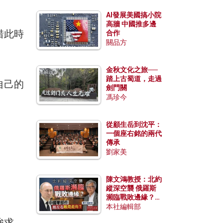
AI發展美國搞小院
高牆 中國推多邊
惜此時
合作
關品方
金秋文化之旅──
踏上古蜀道，走過
自己的
劍門關
馮珍今
從顧生岳到沈平：
一個座右銘的兩代
傳承
劉家美
陳文鴻教授：北約
縱深空襲 俄羅斯
瀕臨戰敗邊緣？中
國零部件能左右戰
本社編輯部
局走向？
強求，