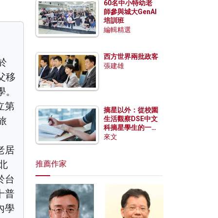
60名中小特幼老
師參與城大GenAI
培訓班
編輯精選
西方世界兩批政客
於
張建雄
父移
學。
立第
摘星以外：從校園
旅
生活觀察DSE中文
科摘星學生的一點
、
特質
來文
老居
北
推薦作家
於台
十普
內學