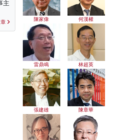
事主
陳家偉
何漢權
文章
雷鼎鳴
林超英
張建雄
陳章華