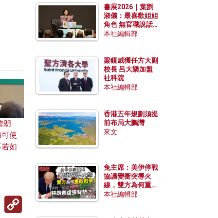
書展2026｜葉劉
淑儀：最喜歡姐姐
角色 無官職說話
包袱少
本社編輯部
梁鏡威獲任方大副
校長 呂大樂加盟
社科院
本社編輯部
香港五年規劃須提
詹朗
前布局大鵬灣
來文
佛可使
不若如
兔主席：美伊停戰
協議變衝突導火
線，雙方為何重啟
戰爭？伊朗一早洞
本社編輯部
Copy
悉特朗普虛張聲
Link
勢？