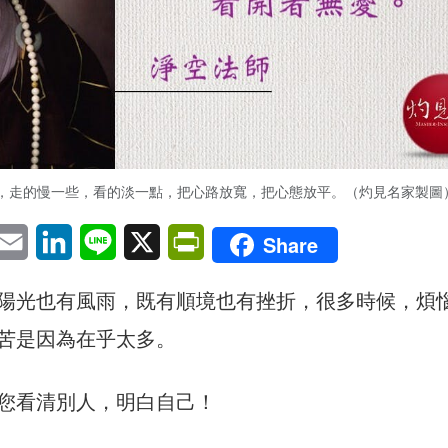
，走的慢一些，看的淡一點，把心路放寬，把心態放平。（灼見名家製圖
pp
eChat
Email
LinkedIn
Line
X
PrintFriendly
Share
陽光也有風雨，既有順境也有挫折，很多時候，煩
苦是因為在乎太多。
您看清別人，明白自己！