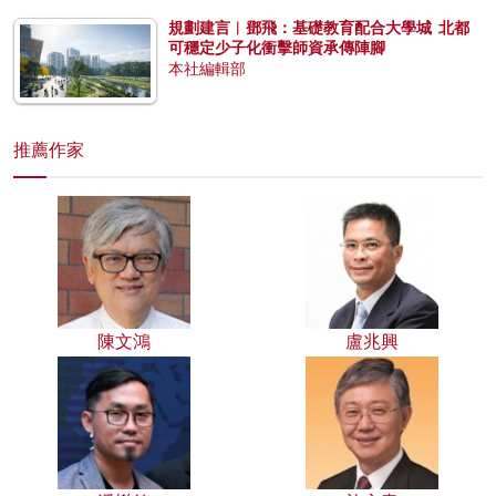
規劃建言︱鄧飛：基礎教育配合大學城 北都
可穩定少子化衝擊師資承傳陣腳
本社編輯部
推薦作家
陳文鴻
盧兆興