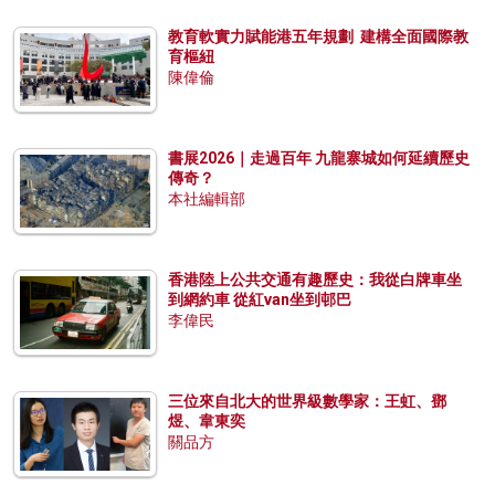
教育軟實力賦能港五年規劃 建構全面國際教
育樞紐
陳偉倫
書展2026｜走過百年 九龍寨城如何延續歷史
傳奇？
本社編輯部
香港陸上公共交通有趣歷史：我從白牌車坐
到網約車 從紅van坐到邨巴
李偉民
三位來自北大的世界級數學家：王虹、鄧
煜、韋東奕
關品方