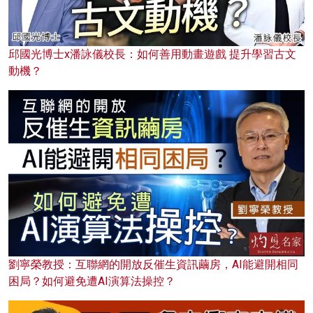
邱國光博士x潘詠儀校長：如何善用動畫遊戲 提升學習古文
動機？
劉寧榮教授：互聯網的開放反催生資訊繭房，AI能避開相同
困局？如何避免遭AI演算法操控？