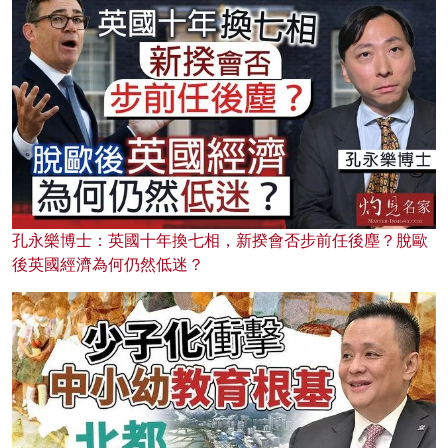
孔永樂博士：英國十年換七相，新揆會否步前任後塵？脫歐
後英國經濟為何仍然低迷？