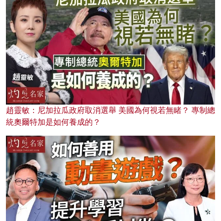
趙靈敏：尼加拉瓜政府取消選舉 美國為何視若無睹？ 專制總
統奧爾特加是如何養成的？