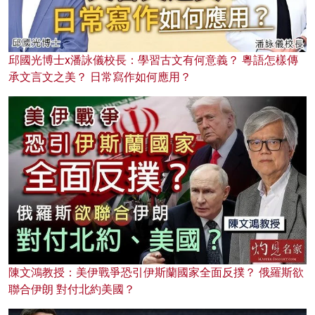
邱國光博士x潘詠儀校長：學習古文有何意義？ 粵語怎樣傳
承文言文之美？ 日常寫作如何應用？
陳文鴻教授：美伊戰爭恐引伊斯蘭國家全面反撲？ 俄羅斯欲
聯合伊朗 對付北約美國？