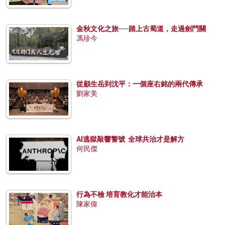
金秋文化之旅──踏上古蜀道，走過劍門關
馮珍今
從顧生岳到沈平：一個座右銘的兩代傳承
劉家美
AI逃獄敲響警號 全球共治才是解方
何民傑
行為不檢 培育教化才能治本
陳家偉