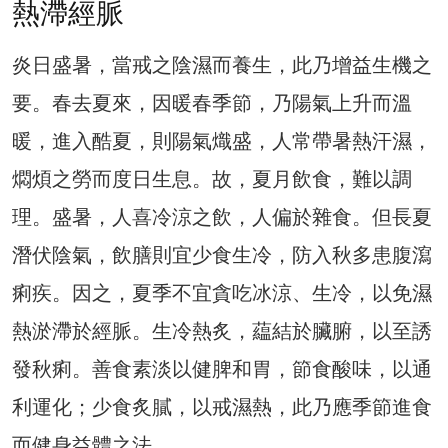
熱滯經脈
炎日盛暑，當戒之陰濕而養生，此乃增益生機之
要。春去夏來，因暖春季節，乃陽氣上升而溫
暖，進入酷夏，則陽氣熾盛，人常帶暑熱汗濕，
燜煩之勞而度日生息。故，夏月飲食，難以調
理。盛暑，人喜冷涼之飲，人偏於雜食。但長夏
潛伏陰氣，飲膳則宜少食生冷，防入秋多患腹瀉
痢疾。因之，夏季不宜貪吃冰涼、生冷，以免濕
熱淤滯於經脈。生冷熱炙，藴結於臟腑，以至誘
發秋痢。善食素淡以健脾和胃，節食酸味，以通
利運化；少食炙膩，以戒濕熱，此乃應季節進食
而健身益體之法。