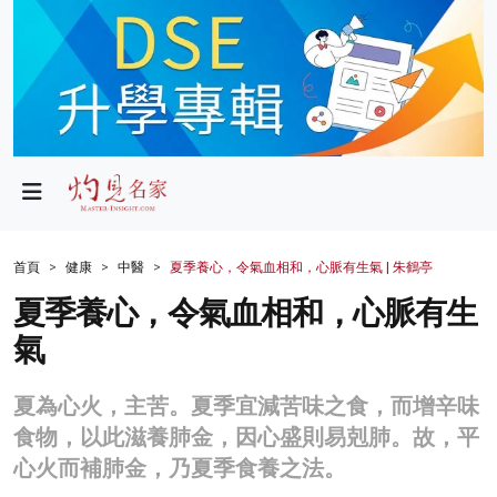
政局
教育
文化
財經
首頁
健康
中醫
夏季養心，令氣血相和，心脈有生氣 | 朱鶴亭
生活
夏季養心，令氣血相和，心脈有生
氣
健康
商業
夏為心火，主苦。夏季宜減苦味之食，而增辛味
食物，以此滋養肺金，因心盛則易剋肺。故，平
科技
心火而補肺金，乃夏季食養之法。
影片