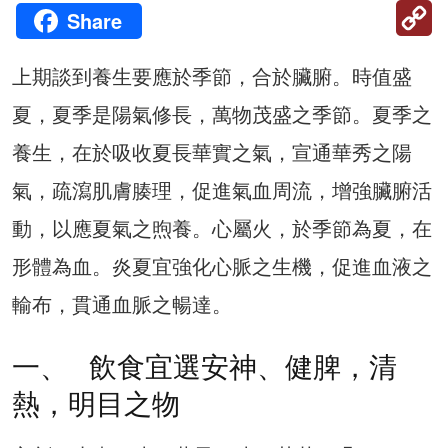
C
Share
Li
上期談到養生要應於季節，合於臟腑。時值盛
夏，夏季是陽氣修長，萬物茂盛之季節。夏季之
養生，在於吸收夏長華實之氣，宣通華秀之陽
氣，疏瀉肌膚腠理，促進氣血周流，增強臟腑活
動，以應夏氣之煦養。心屬火，於季節為夏，在
形體為血。炎夏宜強化心脈之生機，促進血液之
輸布，貫通血脈之暢達。
一、 飲食宜選安神、健脾，清
熱，明目之物