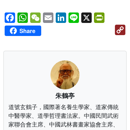
Facebook
WhatsApp
WeChat
Email
LinkedIn
Line
X
PrintFriendl
C
Share
Li
朱鶴亭
道號玄鶴子，國際著名養生學家、道家傳統
中醫學家、道學哲理書法家。中國民間武術
家聯合會主席、中國武林書畫家協會主席、