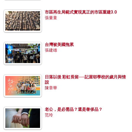
市區再生局範式實現真正的市區重建3.0
張量童
台灣被美國拖累
張建雄
日落以後 彩虹長留──記屋邨學校的歲月與情
誼
陳章華
老公，是必需品？還是奢侈品？
范玲