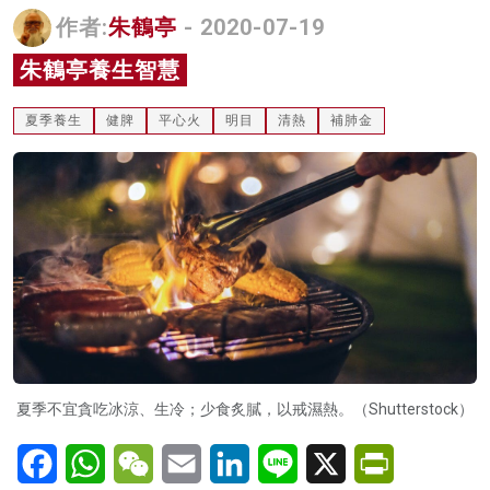
作者:
朱鶴亭
- 2020-07-19
名家榜
朱鶴亭養生智慧
灼見活動
關於我們
夏季養生
健脾
平心火
明目
清熱
補肺金
夏季不宜貪吃冰涼、生冷；少食炙膩，以戒濕熱。（Shutterstock）
Facebook
WhatsApp
WeChat
Email
LinkedIn
Line
X
PrintFriendl