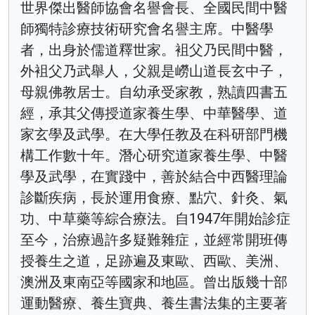
世界傑出醫師協會名譽會長、全國民間中醫
師獨特診療技術研究會名譽主席。中醫學
者，出身於儒道釋世家。袓父乃民間中醫，
外袓父乃武舉人，父親是嶗山道長玄中子，
母親佛教居士。自幼承受家教，熟讀四書五
經，承其父傳授道家養生學、中華醫學、道
家玄學及武學。在大學任教及在科研部門機
構工作數十年。潛心研究道家養生學、中醫
學及武學，在實踐中，善於結合中西醫理論
診斷疾病，長於運用食療、點穴、針灸、氣
功、中草藥等綜合療法。自1947年開始診症
至今，治療過許多疑難雜症，並經常開班傳
授養生之道，足跡遍及東歐、西歐、美洲、
澳洲及東南亞等國家和地區。曾出版幾十部
運動醫療、養生寶典、養生書法集的主要著