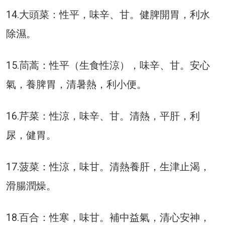
14.大頭菜：性平，味辛、甘。健脾開胃，利水
除濕。
15.茼蒿：性平（生食性涼），味辛、甘。安心
氣，養脾胃，清暑熱，利小便。
16.芹菜：性涼，味辛、甘。清熱，平肝，利
尿，健胃。
17.菠菜：性涼，味甘。清熱養肝，生津止渴，
滑腸潤燥。
18.百合：性寒，味甘。補中益氣，清心安神，