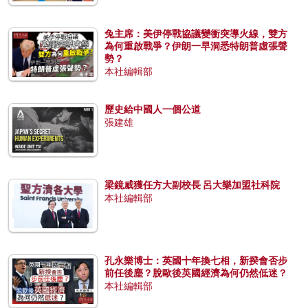
兔主席：美伊停戰協議變衝突導火線，雙方
為何重啟戰爭？伊朗一早洞悉特朗普虛張聲
勢？
本社編輯部
歷史給中國人一個公道
張建雄
梁鏡威獲任方大副校長 呂大樂加盟社科院
本社編輯部
孔永樂博士：英國十年換七相，新揆會否步
前任後塵？脫歐後英國經濟為何仍然低迷？
本社編輯部