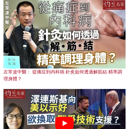
左常波中醫： 從痛症到內科病 針灸如何透過解筋結 精準調
理身體？