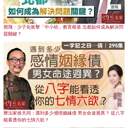
鄧飛：少子化衝擊「中小幼」教育根基 北都如何成為解決問
題關鍵？
曆法家侯天同：遇到多少感情姻緣債 男女命途迥異？ 從八字
能看透你的七情六欲？