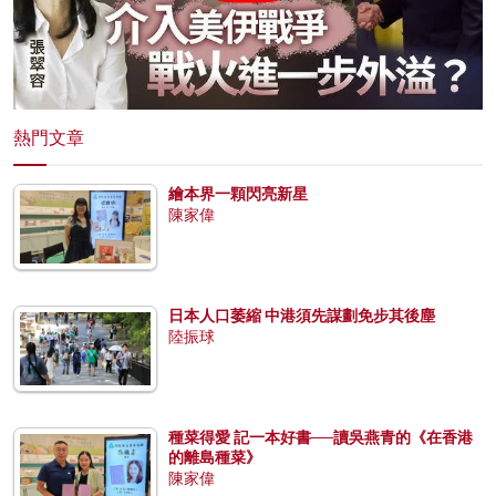
熱門文章
繪本界一顆閃亮新星
陳家偉
日本人口萎縮 中港須先謀劃免步其後塵
陸振球
種菜得愛 記一本好書──讀吳燕青的《在香港
的離島種菜》
陳家偉