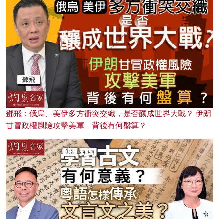
鄧飛：俄烏、美伊多方衝突交織，是否釀成世界大戰？ 伊朗
甘冒政權風險攻擊美軍，背後有何盤算？