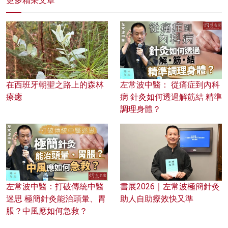
更多精采文章
在西班牙朝聖之路上的森林
左常波中醫： 從痛症到內科
療癒
病 針灸如何透過解筋結 精準
調理身體？
左常波中醫：打破傳統中醫
書展2026｜左常波極簡針灸
迷思 極簡針灸能治頭暈、胃
助人自助療效快又準
脹？中風應如何急救？