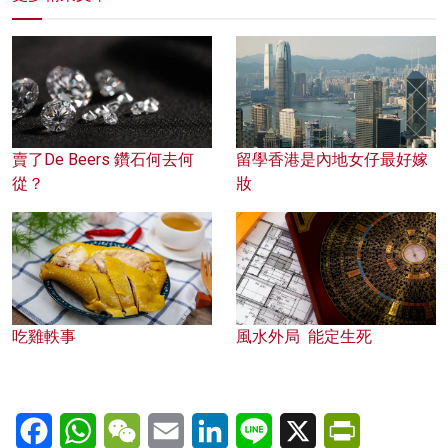
賣了De Beers 鑽石何去何
留學香港是內地女仔最好嫁
從？
妝
吃雞軼事
風水外局 能定生死
Facebook
WhatsApp
WeChat
Email
LinkedIn
Line
X
PrintFriendl