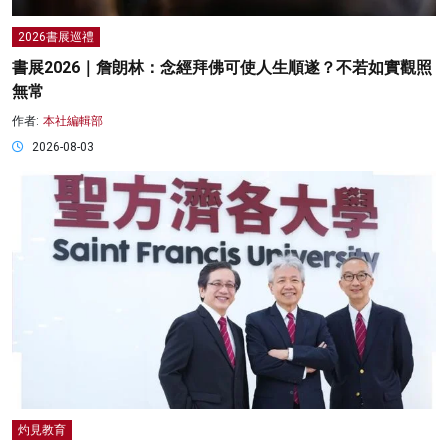
2026書展巡禮
書展2026｜詹朗林：念經拜佛可使人生順遂？不若如實觀照
無常
作者:
本社編輯部
2026-08-03
灼見教育