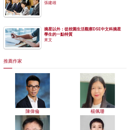
張建雄
摘星以外：從校園生活觀察DSE中文科摘星
學生的一點特質
來文
推薦作家
陳偉倫
楊佩珊