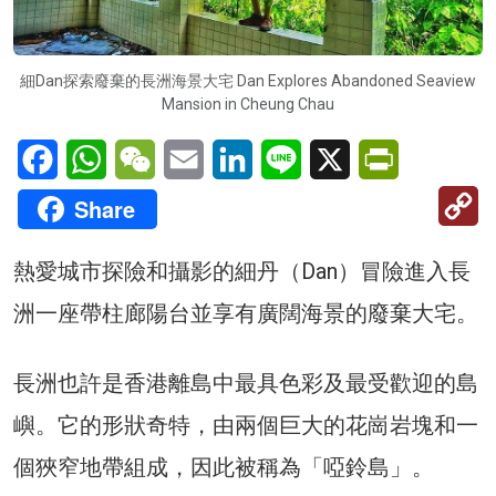
細Dan探索廢棄的長洲海景大宅 Dan Explores Abandoned Seaview
Mansion in Cheung Chau
Facebook
WhatsApp
WeChat
Email
LinkedIn
Line
X
PrintFriendl
C
Share
Li
熱愛城市探險和攝影的細丹（Dan）冒險進入長
洲一座帶柱廊陽台並享有廣闊海景的廢棄大宅。
長洲也許是香港離島中最具色彩及最受歡迎的島
嶼。它的形狀奇特，由兩個巨大的花崗岩塊和一
個狹窄地帶組成，因此被稱為「啞鈴島」。