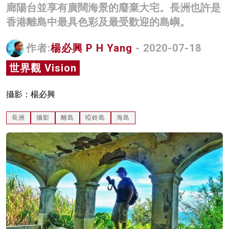
廊陽台並享有廣闊海景的廢棄大宅。長洲也許是
名家榜
香港離島中最具色彩及最受歡迎的島嶼。
灼見活動
作者:
楊必興 P H Yang
- 2020-07-18
關於我們
世界觀 Vision
攝影：楊必興
長洲
攝影
離島
啞鈴島
海島