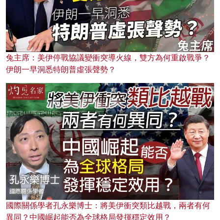
兔主席：美伊停戰協議變衝突導火線，雙方為何重啟戰爭？
伊朗一早洞悉特朗普虛張聲勢？
國際關係學者孔永樂博士：將美伊衝突類比越戰，兩者有何
異同？中國崛起能否為全球格局發揮穩定效用？