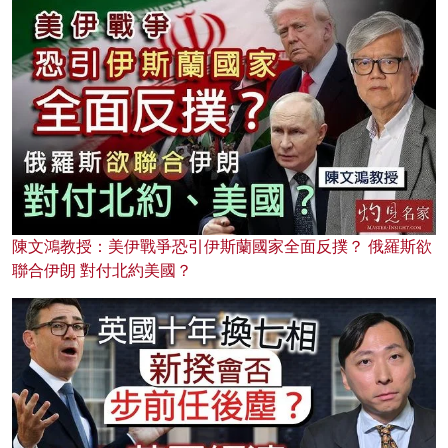
陳文鴻教授：美伊戰爭恐引伊斯蘭國家全面反撲？ 俄羅斯欲
聯合伊朗 對付北約美國？