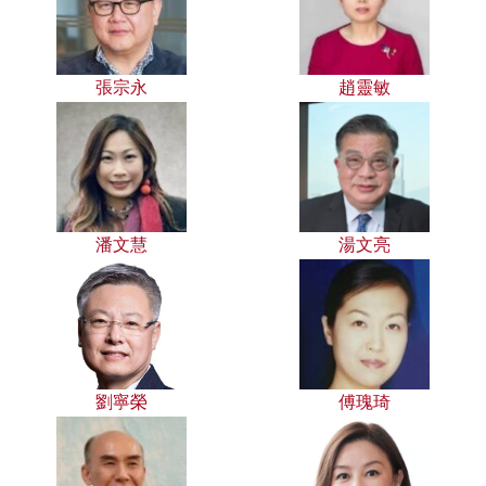
張宗永
趙靈敏
潘文慧
湯文亮
劉寧榮
傅瑰琦