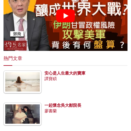
熱門文章
安心是人生最大的寶庫
譚寶碩
一起懷念吳大猷院長
廖書蘭