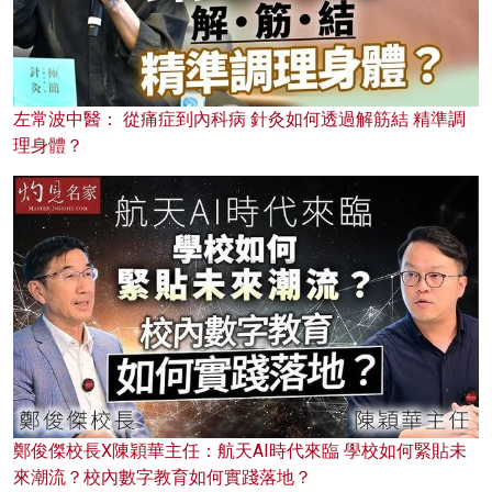
左常波中醫： 從痛症到內科病 針灸如何透過解筋結 精準調
理身體？
鄭俊傑校長X陳穎華主任：航天AI時代來臨 學校如何緊貼未
來潮流？校內數字教育如何實踐落地？