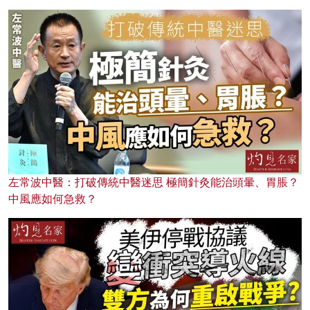
左常波中醫：打破傳統中醫迷思 極簡針灸能治頭暈、胃脹？
中風應如何急救？