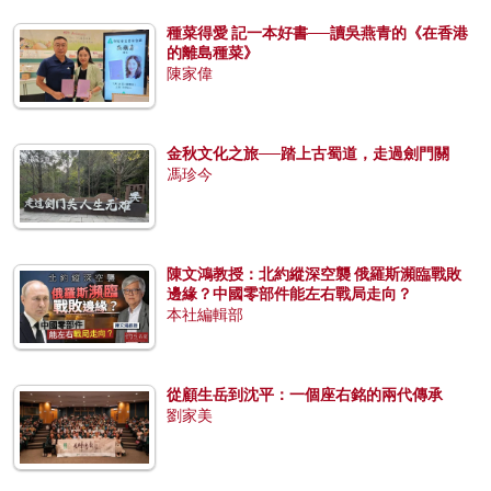
種菜得愛 記一本好書──讀吳燕青的《在香港
的離島種菜》
陳家偉
金秋文化之旅──踏上古蜀道，走過劍門關
馮珍今
陳文鴻教授：北約縱深空襲 俄羅斯瀕臨戰敗
邊緣？中國零部件能左右戰局走向？
本社編輯部
從顧生岳到沈平：一個座右銘的兩代傳承
劉家美