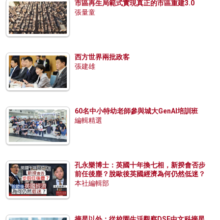
市區再生局範式實現真正的市區重建3.0
張量童
西方世界兩批政客
張建雄
60名中小特幼老師參與城大GenAI培訓班
編輯精選
孔永樂博士：英國十年換七相，新揆會否步
前任後塵？脫歐後英國經濟為何仍然低迷？
本社編輯部
摘星以外：從校園生活觀察DSE中文科摘星