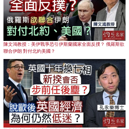
陳文鴻教授：美伊戰爭恐引伊斯蘭國家全面反撲？ 俄羅斯欲
聯合伊朗 對付北約美國？