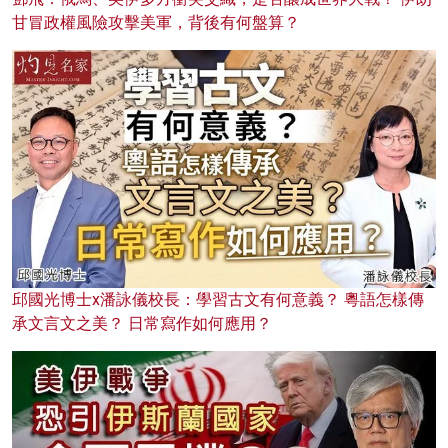
甘冒政權風險攻擊美軍，背後有何盤算？
邱國光博士x潘詠儀校長：學習古文有何意義？ 粵語怎樣傳
承文言文之美？ 日常寫作如何應用？