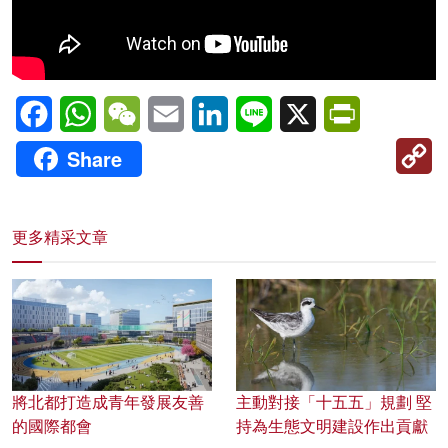
Facebook
WhatsApp
WeChat
Email
LinkedIn
Line
X
PrintFriendl
C
Share
Li
更多精采文章
將北都打造成青年發展友善
主動對接「十五五」規劃 堅
的國際都會
持為生態文明建設作出貢獻