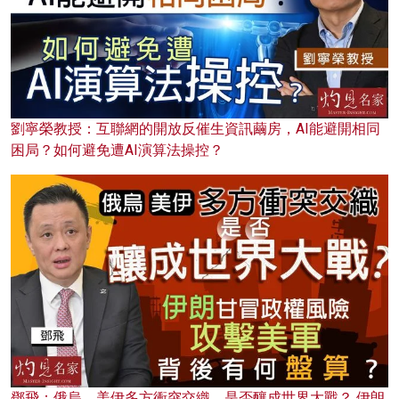
劉寧榮教授：互聯網的開放反催生資訊繭房，AI能避開相同
困局？如何避免遭AI演算法操控？
鄧飛：俄烏、美伊多方衝突交織，是否釀成世界大戰？ 伊朗