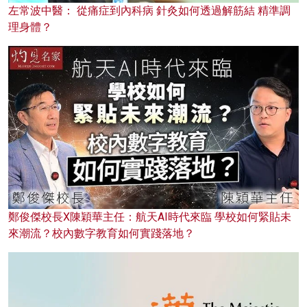
左常波中醫： 從痛症到內科病 針灸如何透過解筋結 精準調
理身體？
鄭俊傑校長X陳穎華主任：航天AI時代來臨 學校如何緊貼未
來潮流？校內數字教育如何實踐落地？