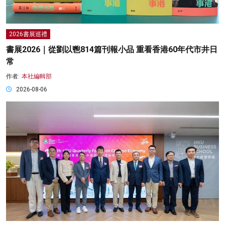
2026書展巡禮
書展2026｜從劉以鬯814篇刊報小品 重看香港60年代市井日
常
作者:
本社編輯部
2026-08-06