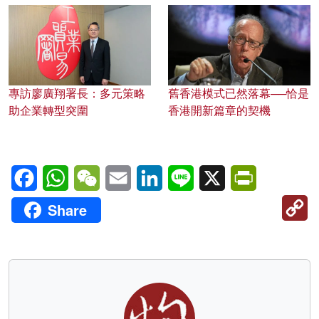
專訪廖廣翔署長：多元策略
舊香港模式已然落幕──恰是
助企業轉型突圍
香港開新篇章的契機
Facebook
WhatsApp
WeChat
Email
LinkedIn
Line
X
PrintFriendl
C
Share
Li