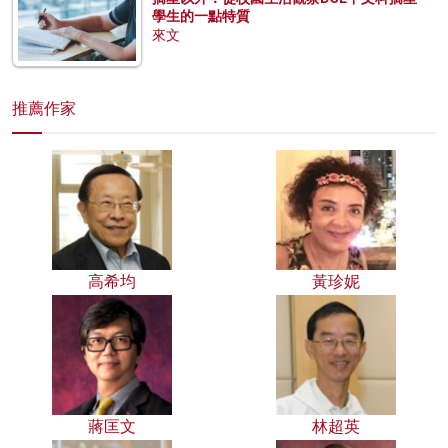
學生的一點特質
來文
推薦作家
高希均
黃珍妮
蔣匡文
林超英