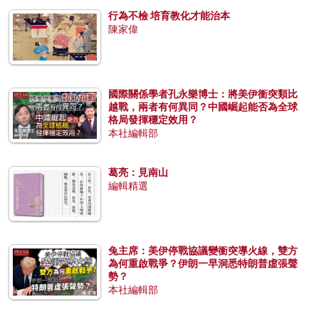
行為不檢 培育教化才能治本
陳家偉
國際關係學者孔永樂博士：將美伊衝突類比
越戰，兩者有何異同？中國崛起能否為全球
格局發揮穩定效用？
本社編輯部
葛亮：見南山
編輯精選
兔主席：美伊停戰協議變衝突導火線，雙方
為何重啟戰爭？伊朗一早洞悉特朗普虛張聲
勢？
本社編輯部