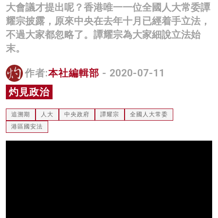
大會議才提出呢？香港唯一一位全國人大常委譚
名家榜
耀宗披露，原來中央在去年十月已經着手立法，
灼見活動
不過大家都忽略了。譚耀宗為大家細說立法始
末。
關於我們
作者:
本社編輯部
- 2020-07-11
灼見政治
追溯期
人大
中央政府
譚耀宗
全國人大常委
港區國安法