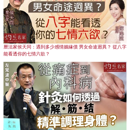
曆法家侯天同：遇到多少感情姻緣債 男女命途迥異？ 從八字
能看透你的七情六欲？