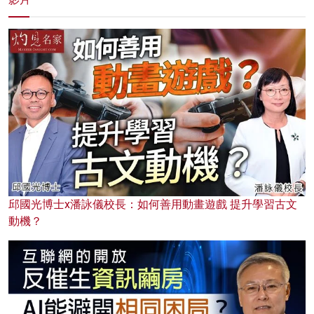
邱國光博士x潘詠儀校長：如何善用動畫遊戲 提升學習古文
動機？