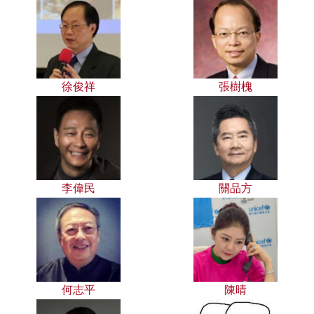
徐俊祥
張樹槐
李偉民
關品方
何志平
陳晴