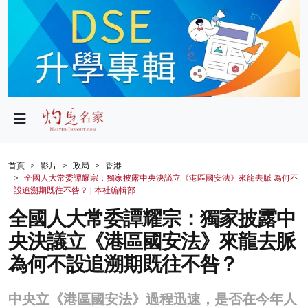
政局
教育
文化
財經
首頁
影片
政局
香港
全國人大常委譚耀宗：獨家披露中央決議立《港區國安法》來龍去脈 為何不
生活
設追溯期既往不咎？ | 本社編輯部
全國人大常委譚耀宗：獨家披露中
健康
央決議立《港區國安法》來龍去脈
商業
為何不設追溯期既往不咎？
科技
中央立《港區國安法》過程迅速，是否在今年人
影片