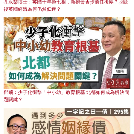
孔永樂博士：英國十年換七相，新揆會否步前任後塵？脫歐
後英國經濟為何仍然低迷？
鄧飛：少子化衝擊「中小幼」教育根基 北都如何成為解決問
題關鍵？