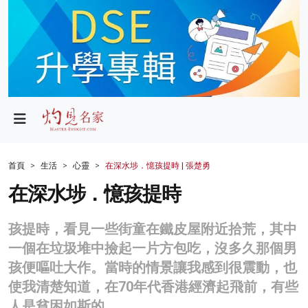
政局
教育
文化
財經
首頁
生活
心靈
在深水埗．憶孩提時 | 張楚勇
生活
在深水埗．憶孩提時
健康
孩提時，看見一些街童在鐵皮屋附近拾荒，其中
商業
一個在垃圾堆中撿起一片方包吃，沒多久那個男
孩便嘔吐大作。當時的情景讓我感到很震動，也
科技
使我清楚知道，在70年代香港經濟起飛前，有些
影片
人是貧困如斯的。