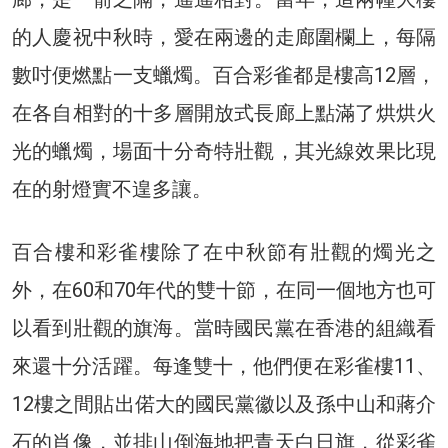
的人慶祝中秋時，愛在兩邊的走廊圍欄上，每隔
數吋便燃點一支蠟燭。百合彩雀都是樓高12層，
在各自相對的十多層開放式長廊上點滿了烘烘火
光的蠟燭，場面十分奇特壯觀，其光線效果比現
在的射燈實不遑多讓。
百合樓和彩雀樓除了在中秋節有壯觀的燭光之
外，在60和70年代的雙十節，在同一個地方也可
以看到壯觀的旗海。當時國民黨在香港的組織看
來還十分活躍。每逢雙十，他們便在彩雀樓11、
12樓之間貼出偌大的國民黨徽以及孫中山和蔣介
石的肖像，並排山倒海地把青天白日旗，從彩雀