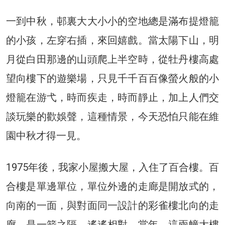
一到中秋，邨裏大大小小的空地總是滿布提燈籠
的小孩，左穿右插，來回嬉戲。當太陽下山，明
月從白田那邊的山頭爬上半空時，從牡丹樓高處
望向樓下的遊樂場，只見千千百百像螢火般的小
燈籠在游弋，時而疾走，時而靜止，加上人們交
談玩樂的歡娛聲，這種情景，今天恐怕只能在維
園中秋才得一見。
1975年後，我家小屋搬大屋，入住了百合樓。百
合樓是單邊單位，單位外邊的走廊是開放式的，
向南的一面，與對面同一設計的彩雀樓北向的走
廊，是一箭之隔，遙遙相對。當年，這兩幢大樓