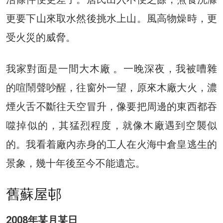
更要下山來取水然後挑水上山。風高物燥時，更
受火災的威脅。
我家對面是一間大木廠 。一晚深夜，我被嘈雜
的喧鬧聲吵醒，往窗外一望，原來木廠大火，濃
煙火舌不斷往天空冒升，像要把周邊的東西都吞
噬掉似的，其猛烈程度，就像木廠遇到空襲似
的。我看着廠內赤身的工人在火海中倉皇逃生的
景象，幾十年後至今不能遺忘。
舊蘇屋邨
2008年某月某日