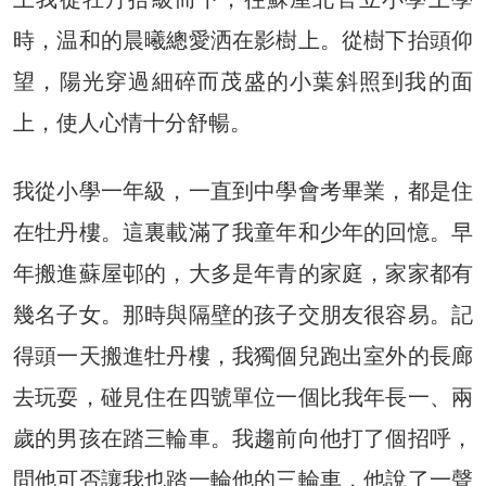
時，温和的晨曦總愛洒在影樹上。從樹下抬頭仰
望，陽光穿過細碎而茂盛的小葉斜照到我的面
上，使人心情十分舒暢。
我從小學一年級，一直到中學會考畢業，都是住
在牡丹樓。這裏載滿了我童年和少年的回憶。早
年搬進蘇屋邨的，大多是年青的家庭，家家都有
幾名子女。那時與隔壁的孩子交朋友很容易。記
得頭一天搬進牡丹樓，我獨個兒跑出室外的長廊
去玩耍，碰見住在四號單位一個比我年長一、兩
歲的男孩在踏三輪車。我趨前向他打了個招呼，
問他可否讓我也踏一輪他的三輪車，他說了一聲