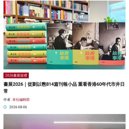
2026書展巡禮
書展2026｜從劉以鬯814篇刊報小品 重看香港60年代市井日
常
作者:
本社編輯部
2026-08-06