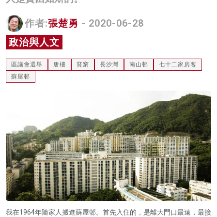
名家榜
作者:
張楚勇
- 2020-06-28
灼見活動
政治與人文
關於我們
區議會選舉
唐樓
貧窮
長沙灣
南山邨
七十二家房客
蘇屋邨
我在1964年隨家人搬進蘇屋邨。首先入住的，是離大門口最遠，最接