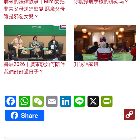
聽來的法律故事｜Mimi要把
你能掙脫手機的綁架嗎？
非常父母送進監獄 惡魔父母
還是邪惡女兒？
書展2026｜廣東歌如何陪伴
升呢唱家班
我們好好過日子？
Facebook
WhatsApp
WeChat
Email
LinkedIn
Line
X
PrintFriendl
C
Share
Li