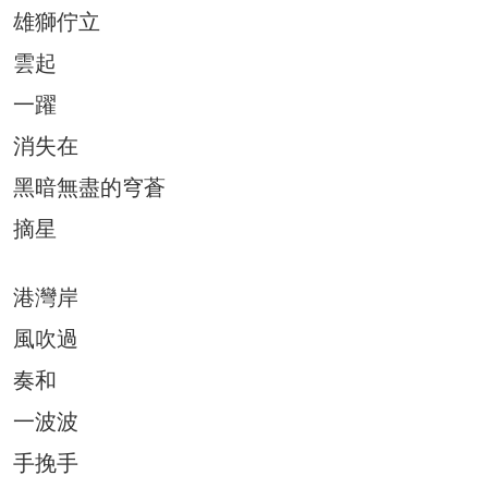
雄獅佇立
雲起
一躍
消失在
黑暗無盡的穹蒼
摘星
港灣岸
風吹過
奏和
一波波
手挽手