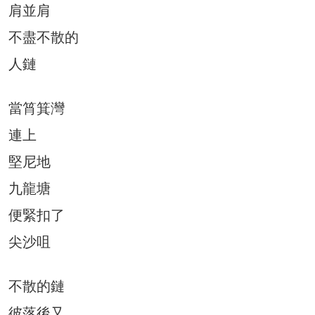
肩並肩
不盡不散的
人鏈
當筲箕灣
連上
堅尼地
九龍塘
便緊扣了
尖沙咀
不散的鏈
彼落後又