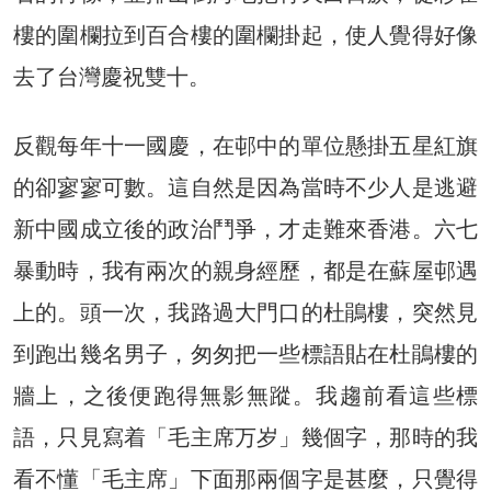
樓的圍欄拉到百合樓的圍欄掛起，使人覺得好像
去了台灣慶祝雙十。
反觀每年十一國慶，在邨中的單位懸掛五星紅旗
的卻寥寥可數。這自然是因為當時不少人是逃避
新中國成立後的政治鬥爭，才走難來香港。六七
暴動時，我有兩次的親身經歷，都是在蘇屋邨遇
上的。頭一次，我路過大門口的杜鵑樓，突然見
到跑出幾名男子，匆匆把一些標語貼在杜鵑樓的
牆上，之後便跑得無影無蹤。我趨前看這些標
語，只見寫着「毛主席万岁」幾個字，那時的我
看不懂「毛主席」下面那兩個字是甚麼，只覺得