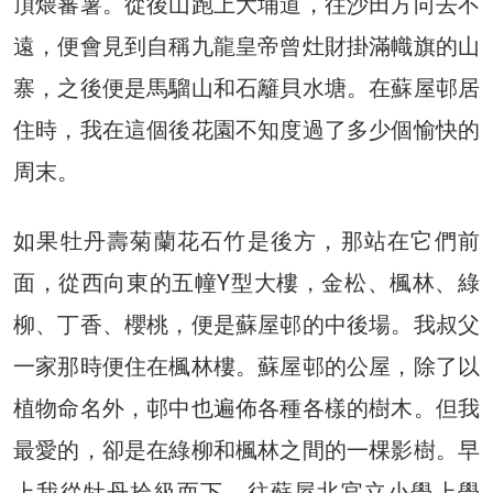
頂煨蕃薯。從後山跑上大埔道，往沙田方向去不
遠，便會見到自稱九龍皇帝曾灶財掛滿幟旗的山
寨，之後便是馬騮山和石籬貝水塘。在蘇屋邨居
住時，我在這個後花園不知度過了多少個愉快的
周末。
如果牡丹壽菊蘭花石竹是後方，那站在它們前
面，從西向東的五幢Y型大樓，金松、楓林、綠
柳、丁香、櫻桃，便是蘇屋邨的中後場。我叔父
一家那時便住在楓林樓。蘇屋邨的公屋，除了以
植物命名外，邨中也遍佈各種各樣的樹木。但我
最愛的，卻是在綠柳和楓林之間的一棵影樹。早
上我從牡丹拾級而下，往蘇屋北官立小學上學