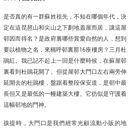
是否真的有一群蘇姓祖先，不知在哪個年代，決
定在這琵琶山和尖山之下劃地蓋屋而居，讓這屋
邨因而得名？是政府裏哪些賞愛自然的人，想到
要以植物之名，來稱呼邨裏那16座樓房？三月杜
鵑紅。我已記不起上一回是什麼時候，在蘇屋邨
裏看到杜鵑花開了。但從屋邨大門口左右兩旁伸
延開去的杜鵑樓，盤踞着整段保安道，是邨中最
長但又是最低的一幢建築大樓。它彷似是守護着
這幅邨地的門神。
孩提時，大門口是我們經常光顧流動小販的地