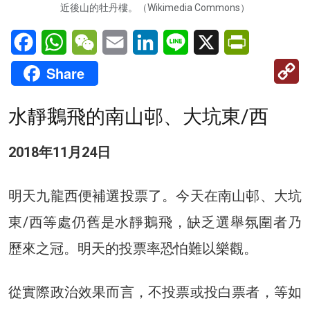
近後山的牡丹樓。（Wikimedia Commons）
Facebook
WhatsApp
WeChat
Email
LinkedIn
Line
X
PrintFriendl
C
Share
Li
水靜鵝飛的南山邨、大坑東/西
2018年11月24日
明天九龍西便補選投票了。今天在南山邨、大坑
東/西等處仍舊是水靜鵝飛，缺乏選舉氛圍者乃
歷來之冠。明天的投票率恐怕難以樂觀。
從實際政治效果而言，不投票或投白票者，等如