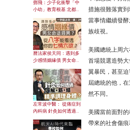
鄧飛：少子化衝擊「中
措施很難落實到
小幼」教育根基 北都如
何成為解決問題關鍵？
當事情繼續發酵
族歧視。
美國總統上周六
曆法家侯天同：遇到多
首場競選造勢大
少感情姻緣債 男女命途
迥異？ 從八字能看透你
翼暴民，甚至迫
的七情六欲？
屆總統的他，在
然不同。
左常波中醫： 從痛症到
內科病 針灸如何透過解
美國當前面對的
筋結 精準調理身體？
帶來的社會傷痕