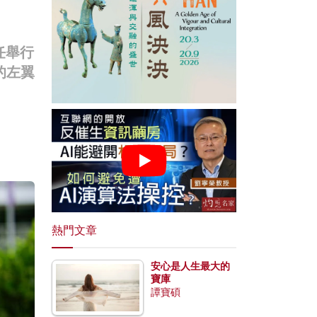
任舉行
的左翼
熱門文章
安心是人生最大的
寶庫
譚寶碩