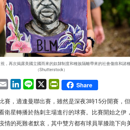
歧視，再次揭露美國立國而來的奴隸制度和種族隔離帶來的社會傷痕和諸
（Shutterstock）
pp
eChat
Email
LinkedIn
Line
X
PrintFriendly
Share
比賽，適逢曼聯出賽，雖然是深夜3時15分開賽，
看衛星轉播於熱刺主場進行的球賽。比賽開始之伊
疫情的死難者默哀，其中雙方都有球員單膝跪下向