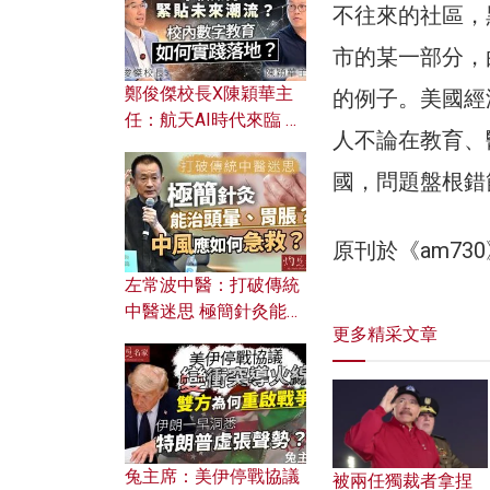
不往來的社區，
市的某一部分，
鄭俊傑校長X陳穎華主
的例子。美國經
任：航天AI時代來臨 學
人不論在教育、
校如何緊貼未來潮流？
校內數字教育如何實踐
國，問題盤根錯
落地？
原刊於《am7
左常波中醫：打破傳統
中醫迷思 極簡針灸能治
更多精采文章
頭暈、胃脹？中風應如
何急救？
兔主席：美伊停戰協議
被兩任獨裁者拿捏