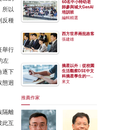
60名中小特幼老
師參與城大GenAI
。所以
培訓班
編輯精選
到反種
西方世界兩批政客
張建雄
任舉行
的左
摘星以外：從校園
角逐下
生活觀察DSE中文
科摘星學生的一點
特質
來文
取態迥
推薦作家
族隔離
彼此互