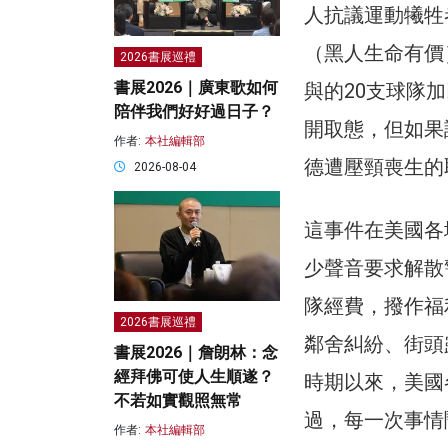
人抗議運動犧牲者致
（黑人生命有價
2026書展巡禮
書展2026｜廣東歌如何
與的20支球隊
陪伴我們好好過日子？
開取態，但如果
作者:
本社編輯部
德遭壓頸喪生的
2026-08-04
這事件在美國各
少聲音要求解散
隊經費，撥作福
2026書展巡禮
鄰舍糾紛、街頭
書展2026｜詹朗林：念
經拜佛可使人生順遂？
時期以來，美國
不若如實觀照無常
過，每一次事情
作者:
本社編輯部