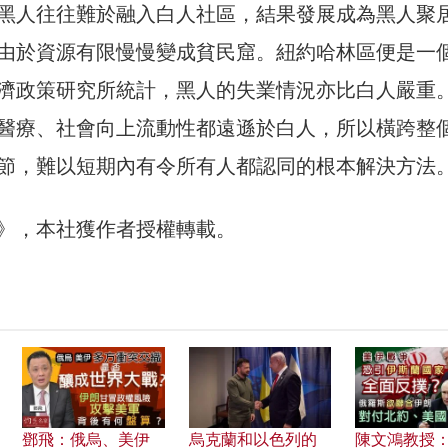
黑人往往難於融入白人社區，結果發展成為黑人聚
由於資源有限慢慢變成貧民窟。紐約哈林區便是一
濟政策研究所統計，黑人的失業情況亦比白人嚴重
醫療、社會向上流動性都遠遜於白人，所以橫跨整
節，難以短期內有令所有人都認同的根本解決方法
30》，本社獲作者授權轉載。
鄧飛：俄烏、美伊
烏克蘭和以色列的
陳文鴻教授