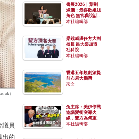
書展2026｜葉劉
淑儀：最喜歡姐姐
角色 無官職說話
包袱少
本社編輯部
梁鏡威獲任方大副
校長 呂大樂加盟
社科院
本社編輯部
香港五年規劃須提
前布局大鵬灣
來文
book）
兔主席：美伊停戰
協議變衝突導火
線，雙方為何重啟
戰爭？伊朗一早洞
本社編輯部
會議員
悉特朗普虛張聲
勢？
提出的