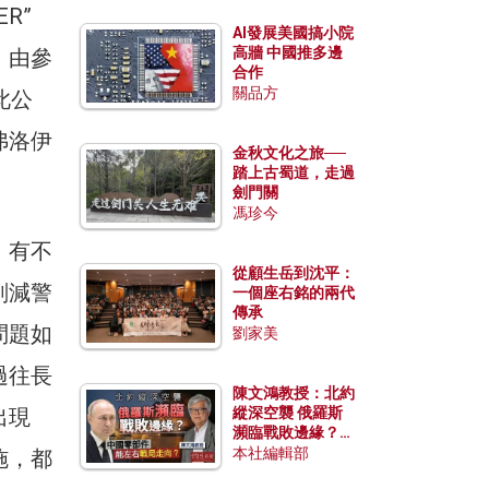
R”
AI發展美國搞小院
高牆 中國推多邊
，由參
合作
關品方
此公
弗洛伊
金秋文化之旅──
踏上古蜀道，走過
劍門關
馮珍今
。有不
從顧生岳到沈平：
削減警
一個座右銘的兩代
傳承
問題如
劉家美
過往長
陳文鴻教授：北約
出現
縱深空襲 俄羅斯
瀕臨戰敗邊緣？中
國零部件能左右戰
本社編輯部
施，都
局走向？