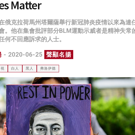
es Matter
在俄克拉荷馬州塔爾薩舉行新冠肺炎疫情以來為連
會。他在集會批評部分BLM運動示威者是精神失常
任何不回應訴求的人士。
揚
- 2020-06-25
聲顯名揚
歧視
白人
黑人
弗洛伊德