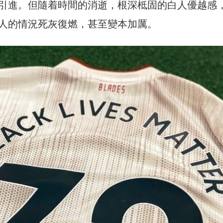
引進。但隨着時間的消逝，根深柢固的白人優越感
人的情況死灰復燃，甚至變本加厲。