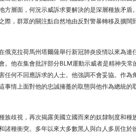
地方層面，何況示威訴求要解決的是深層種族矛盾
之際，群眾的關注點自然地由反對警暴轉移及擴闊
在俄克拉荷馬州塔爾薩舉行新冠肺炎疫情以來為連
會。他在集會批評部分BLM運動示威者是精神失常
害任何不回應訴求的人士。他強調不會妥協。作為
這事情上面對他的忠誠擁躉的取態與他作為總統的
種族歧視，再次揭露美國立國而來的奴隸制度和種
和諸種衝突。多年以來大多數黑人與白人多居住於