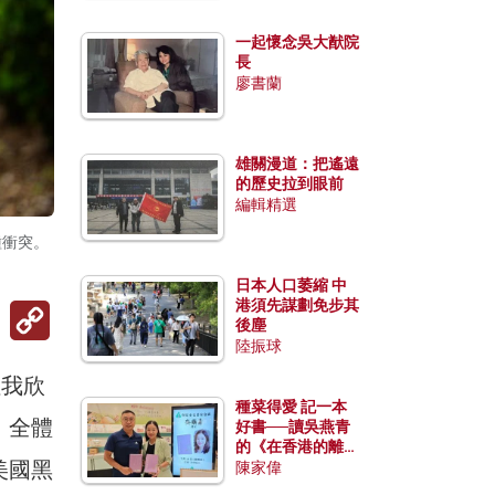
一起懷念吳大猷院
長
廖書蘭
雄關漫道：把遙遠
的歷史拉到眼前
編輯精選
種衝突。
日本人口萎縮 中
港須先謀劃免步其
Copy
Link
後塵
陸振球
但我欣
種菜得愛 記一本
，全體
好書──讀吳燕青
的《在香港的離島
美國黑
種菜》
陳家偉