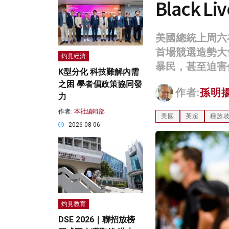
Black Liv
美國總統上周六
首場競選造勢大
灼見經濟
暴民，甚至迫害
K型分化 科技難解內需
之困 學者倡政策協同發
作者:
孫明
力
作者:
本社編輯部
美國
英超
種族
2026-08-06
灼見教育
DSE 2026｜聯招放榜