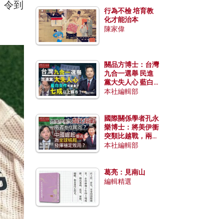
，令到
行為不檢 培育教
化才能治本
陳家偉
關品方博士：台灣
九合一選舉 民進
黨大失人心 藍白
合作有望拿下七成
本社編輯部
以上縣市？
國際關係學者孔永
樂博士：將美伊衝
突類比越戰，兩者
有何異同？中國崛
本社編輯部
起能否為全球格局
發揮穩定效用？
葛亮：見南山
編輯精選