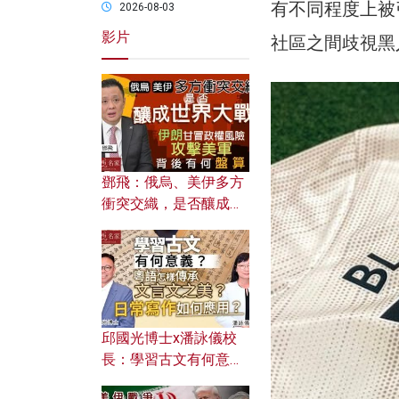
有不同程度上被
2026-08-03
影片
社區之間歧視黑
鄧飛：俄烏、美伊多方
衝突交織，是否釀成世
界大戰？ 伊朗甘冒政權
風險攻擊美軍，背後有
何盤算？
邱國光博士x潘詠儀校
長：學習古文有何意
義？ 粵語怎樣傳承文言