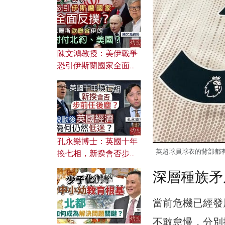
文之美？ 日常寫作如何
應用？
陳文鴻教授：美伊戰爭
恐引伊斯蘭國家全面反
撲？ 俄羅斯欲聯合伊朗
對付北約美國？
孔永樂博士：英國十年
英超球員球衣的背部都有BLA
換七相，新揆會否步前
任後塵？脫歐後英國經
深層種族矛
濟為何仍然低迷？
當前危機已經發
不敢怠慢，分別