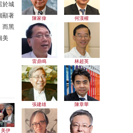
居於城
個顯著
陳家偉
何漢權
。而黑
個美
。
雷鼎鳴
林超英
張建雄
陳章華
：美伊