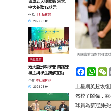
四成五人獲取錄 港大、
中大各取12狀元
作者:
本社編輯部
2026-08-05
美國當前面對的種族
灼見教育
港大亞洲科學營 四諾獎
Facebook
WhatsA
W
得主與學生講解互動
作者:
本社編輯部
上星期英超恢復
2026-08-04
然校了鬧鐘，觀
球員為新冠肺炎