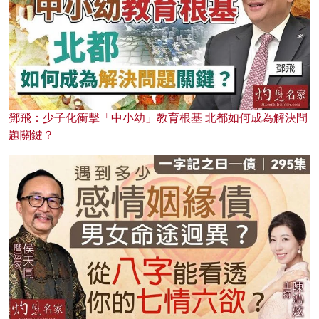
鄧飛：少子化衝擊「中小幼」教育根基 北都如何成為解決問
題關鍵？