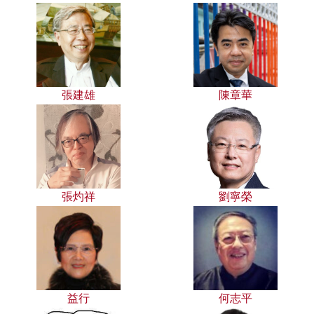
張建雄
陳章華
張灼祥
劉寧榮
益行
何志平