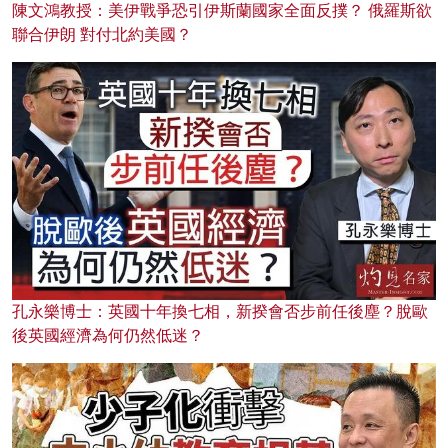
陳文鴻教授：美伊戰爭恐引伊斯蘭國家全面反撲？ 俄羅斯欲
聯合伊朗 對付北約美國？
孔永樂博士：英國十年換七相，新揆會否步前任後塵？脫歐
後英國經濟為何仍然低迷？