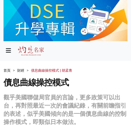
政局
教育
文化
財經
首頁
財經
債息曲線操控模式 | 胡孟青
生活
債息曲線操控模式
健康
觀乎美國聯儲局官員的言論，更多政策可以出
商業
台，再對照最近一次的會議紀錄，有關前瞻指引
的表述，似乎美國傾向的是一個債息曲線的控制
科技
操作模式，即類似日本做法。
影片