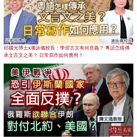
邱國光博士x潘詠儀校長：學習古文有何意義？ 粵語怎樣傳
承文言文之美？ 日常寫作如何應用？