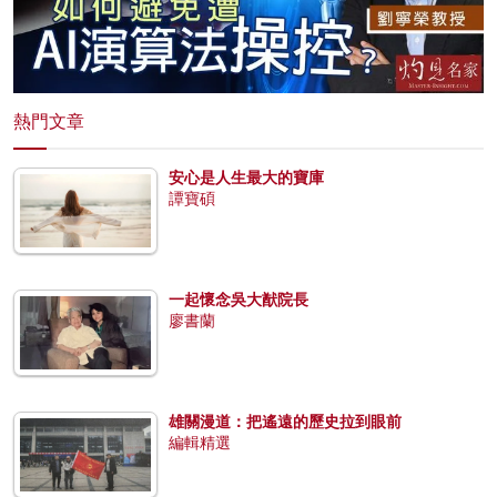
熱門文章
安心是人生最大的寶庫
譚寶碩
一起懷念吳大猷院長
廖書蘭
雄關漫道：把遙遠的歷史拉到眼前
編輯精選