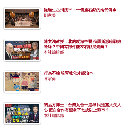
從顧生岳到沈平：一個座右銘的兩代傳承
劉家美
陳文鴻教授：北約縱深空襲 俄羅斯瀕臨戰敗
邊緣？中國零部件能左右戰局走向？
本社編輯部
行為不檢 培育教化才能治本
陳家偉
關品方博士：台灣九合一選舉 民進黨大失人
心 藍白合作有望拿下七成以上縣市？
本社編輯部