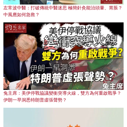
左常波中醫：打破傳統中醫迷思 極簡針灸能治頭暈、胃脹？
中風應如何急救？
兔主席：美伊停戰協議變衝突導火線，雙方為何重啟戰爭？
伊朗一早洞悉特朗普虛張聲勢？