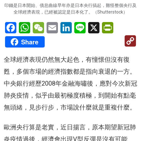
印錢是日本開始、債息曲線早年亦是日本央行搞起，難怪整個央行及
全球經濟表現，已經被認定是日本化了。（Shutterstock）
Facebook
WhatsApp
WeChat
Email
LinkedIn
Line
X
PrintFriendl
C
Share
Li
全球經濟表現仍然無大起色，有憧憬但沒有復
甦，多個市場的經濟指數都是指向衰退的一方。
中央銀行經歷2008年金融海嘯後，應對今次新冠
肺炎疫情，似乎由最初極度積極，到開始有點毫
無頭緒，見步行步，市場說什麼就是重複什麼。
歐洲央行算是老實，近日揚言，原本期望新冠肺
炎疫情過後，經濟會出現V型反彈是沒有可能