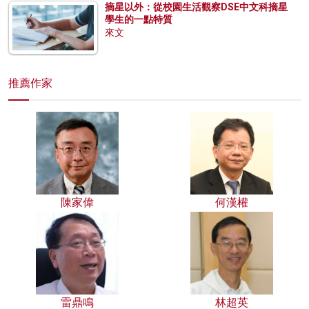
摘星以外：從校園生活觀察DSE中文科摘星
學生的一點特質
來文
推薦作家
陳家偉
何漢權
雷鼎鳴
林超英