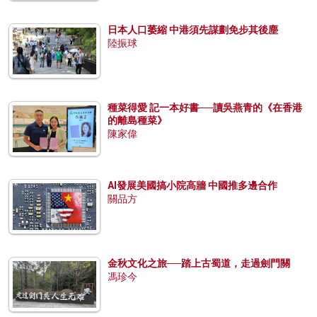
日本人口萎縮 中港須先謀劃免步其後塵
陸振球
種菜得愛 記一本好書──讀吳燕青的《在香港
的離島種菜》
陳家偉
AI發展美國搞小院高牆 中國推多邊合作
關品方
金秋文化之旅──踏上古蜀道，走過劍門關
馮珍今