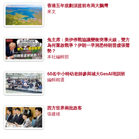
香港五年規劃須提前布局大鵬灣
來文
兔主席：美伊停戰協議變衝突導火線，雙方
為何重啟戰爭？伊朗一早洞悉特朗普虛張聲
勢？
本社編輯部
60名中小特幼老師參與城大GenAI培訓班
編輯精選
西方世界兩批政客
張建雄