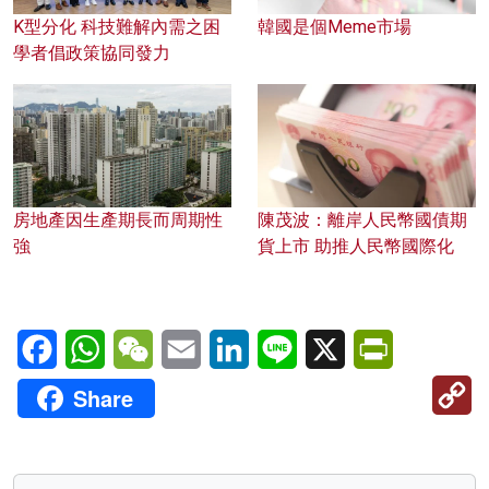
K型分化 科技難解內需之困
韓國是個Meme市場
學者倡政策協同發力
房地產因生產期長而周期性
陳茂波：離岸人民幣國債期
強
貨上市 助推人民幣國際化
Facebook
WhatsApp
WeChat
Email
LinkedIn
Line
X
PrintFriendl
C
Share
Li