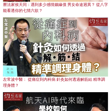
曆法家侯天同：遇到多少感情姻緣債 男女命途迥異？ 從八字
能看透你的七情六欲？
左常波中醫： 從痛症到內科病 針灸如何透過解筋結 精準調
理身體？