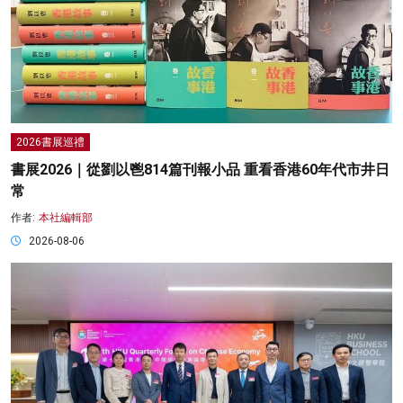
2026書展巡禮
書展2026｜從劉以鬯814篇刊報小品 重看香港60年代市井日
常
作者:
本社編輯部
2026-08-06