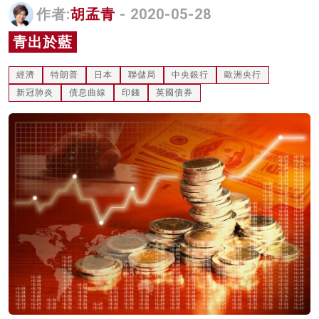
作者:
胡孟青
- 2020-05-28
名家榜
青出於藍
灼見活動
經濟
特朗普
日本
聯儲局
中央銀行
歐洲央行
關於我們
新冠肺炎
債息曲線
印錢
英國債券