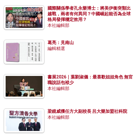
國際關係學者孔永樂博士：將美伊衝突類比
越戰，兩者有何異同？中國崛起能否為全球
格局發揮穩定效用？
本社編輯部
葛亮：見南山
編輯精選
書展2026｜葉劉淑儀：最喜歡姐姐角色 無官
職說話包袱少
本社編輯部
梁鏡威獲任方大副校長 呂大樂加盟社科院
本社編輯部