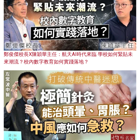
鄭俊傑校長X陳穎華主任：航天AI時代來臨 學校如何緊貼未
來潮流？校內數字教育如何實踐落地？