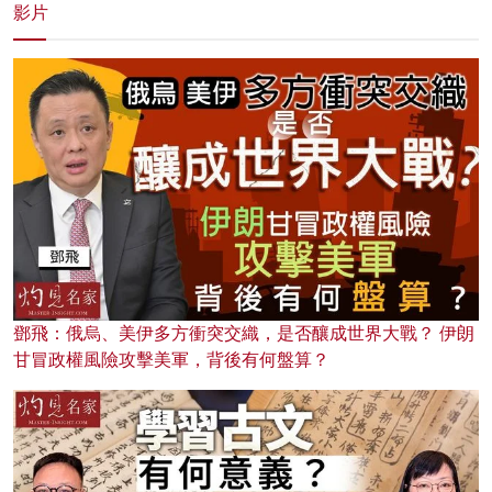
影片
鄧飛：俄烏、美伊多方衝突交織，是否釀成世界大戰？ 伊朗
甘冒政權風險攻擊美軍，背後有何盤算？