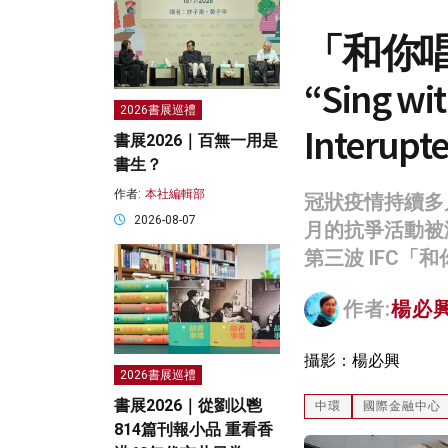
「和你唱
“Sing wit
2026書展巡禮
Interupte
書展2026｜百無一用是
書生？
作者:
本社編輯部
冠狀疫情持續多
2026-08-07
月的抗爭活動被
第三波 IFC
作者:
楊必興 
攝影：楊必興
2026書展巡禮
書展2026｜從劉以鬯
中環
國際金融中心
814篇刊報小品 重看香