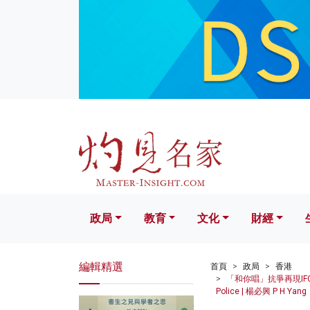
政局
教育
文化
財經
生活
政局
教育
文化
財經
編輯精選
首頁
政局
香港
「和你唱」抗爭再現IFC 被逾百警
Police | 楊必興 P H Yang