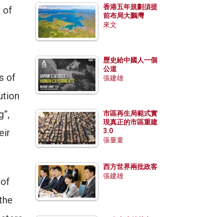
香港五年規劃須提
 of
前布局大鵬灣
來文
歷史給中國人一個
公道
s of
張建雄
ution
g”,
市區再生局範式實
現真正的市區重建
eir
3.0
張量童
西方世界兩批政客
張建雄
 of
the