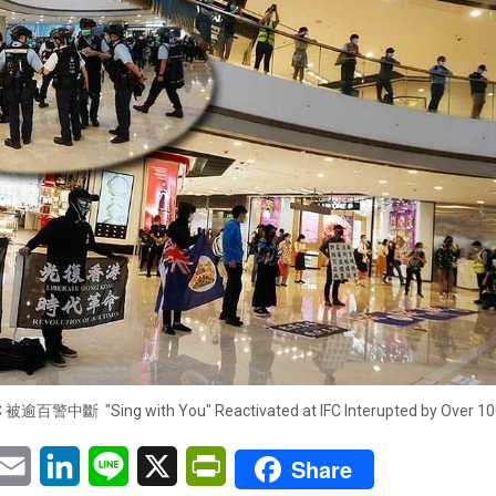
斷 "Sing with You" Reactivated at IFC Interupted by Over 100
pp
eChat
Email
LinkedIn
Line
X
PrintFriendly
Share