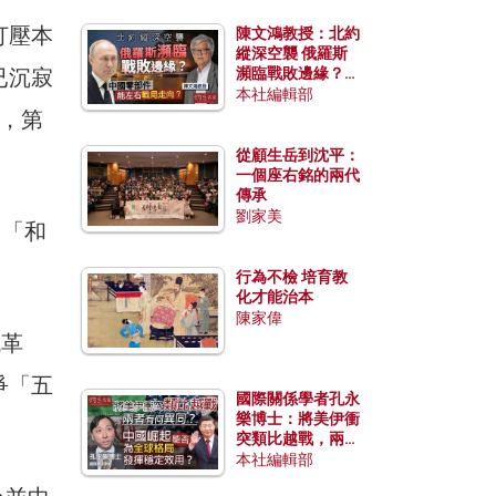
打壓本
陳文鴻教授：北約
縱深空襲 俄羅斯
已沉寂
瀕臨戰敗邊緣？中
國零部件能左右戰
本社編輯部
局走向？
後，第
從顧生岳到沈平：
一個座右銘的兩代
傳承
劉家美
）「和
行為不檢 培育教
化才能治本
陳家偉
代革
爭「五
國際關係學者孔永
樂博士：將美伊衝
突類比越戰，兩者
有何異同？中國崛
本社編輯部
起能否為全球格局