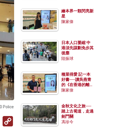
繪本界一顆閃亮新
星
陳家偉
日本人口萎縮 中
港須先謀劃免步其
後塵
陸振球
種菜得愛 記一本
好書──讀吳燕青
的《在香港的離島
種菜》
陳家偉
金秋文化之旅──
 Police
踏上古蜀道，走過
劍門關
Copy
馮珍今
Link