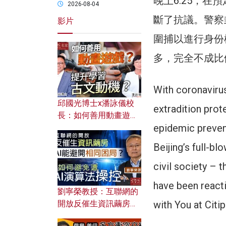
晚上6:25，
2026-08-04
斷了抗議。警察
影片
圍捕以進行身份
多，完全不成比
With coronavirus
邱國光博士x潘詠儀校
extradition prot
長：如何善用動畫遊戲
epidemic preven
提升學習古文動機？
Beijing’s full-bl
civil society – 
have been reacti
劉寧榮教授：互聯網的
with You at Citi
開放反催生資訊繭房，
AI能避開相同困局？如