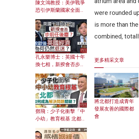
atrium area and 
陳文鴻教授：美伊戰爭
恐引伊斯蘭國家全面反
were rounded up
撲？ 俄羅斯欲聯合伊朗
is more than the
對付北約美國？
combined, totall
孔永樂博士：英國十年
更多精采文章
換七相，新揆會否步前
任後塵？脫歐後英國經
濟為何仍然低迷？
將北都打造成青年
發展友善的國際都
鄧飛：少子化衝擊「中
會
小幼」教育根基 北都如
何成為解決問題關鍵？