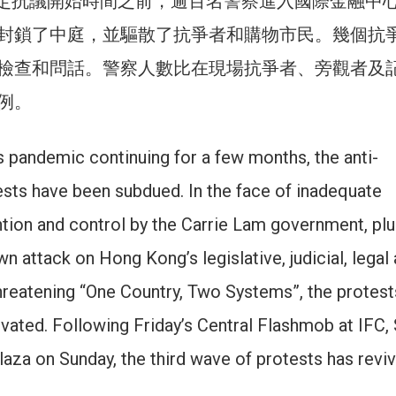
在預定抗議開始時間之前，逾百名警察進入國際金融中
封鎖了中庭，並驅散了抗爭者和購物市民。幾個抗
檢查和問話。警察人數比在現場抗爭者、旁觀者及
例。
 pandemic continuing for a few months, the anti-
ests have been subdued. In the face of inadequate
tion and control by the Carrie Lam government, plu
own attack on Hong Kong’s legislative, judicial, legal
threatening “One Country, Two Systems”, the protest
vated. Following Friday’s Central Flashmob at IFC, 
plaza on Sunday, the third wave of protests has revi