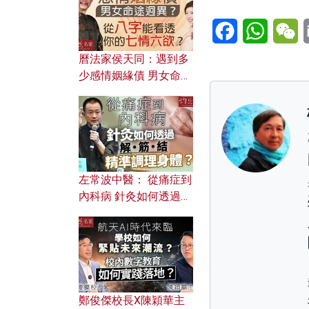
Facebook
WhatsA
W
曆法家侯天同：遇到多
少感情姻緣債 男女命途
迥異？ 從八字能看透你
的七情六欲？
左常波中醫： 從痛症到
內科病 針灸如何透過解
筋結 精準調理身體？
鄭俊傑校長X陳穎華主