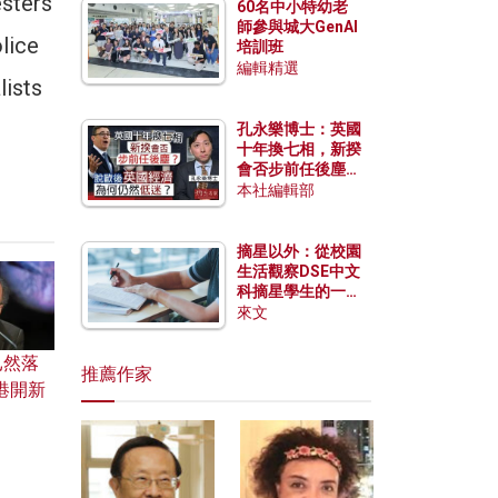
esters
60名中小特幼老
師參與城大GenAI
lice
培訓班
編輯精選
lists
孔永樂博士：英國
十年換七相，新揆
會否步前任後塵？
脫歐後英國經濟為
本社編輯部
何仍然低迷？
摘星以外：從校園
生活觀察DSE中文
科摘星學生的一點
特質
來文
已然落
推薦作家
港開新