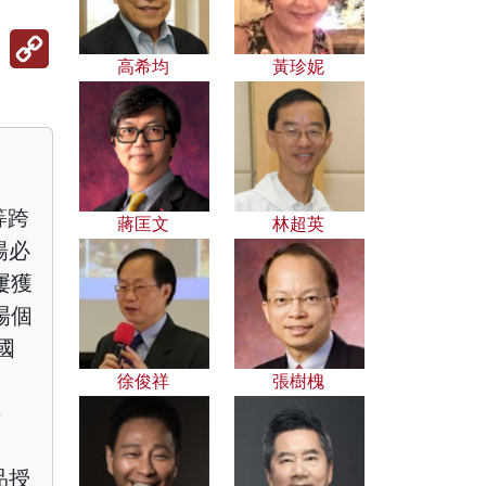
Copy
Link
高希均
黃珍妮
等跨
蔣匡文
林超英
楊必
屢獲
場個
國
徐俊祥
張樹槐
事
品授