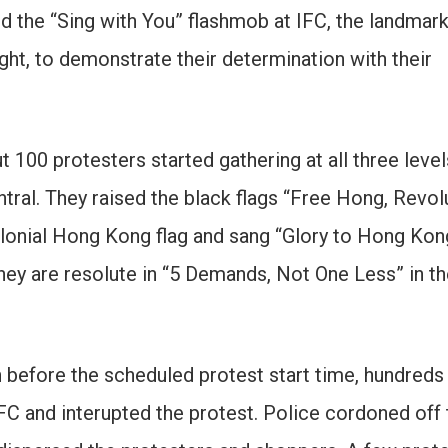
ed the “Sing with You” flashmob at IFC, the landmark
ht, to demonstrate their determination with their
t 100 protesters started gathering at all three level
ntral. They raised the black flags “Free Hong, Revol
lonial Hong Kong flag and sang “Glory to Hong Kon
ey are resolute in “5 Demands, Not One Less” in th
 before the scheduled protest start time, hundreds
FC and interupted the protest. Police cordoned off 