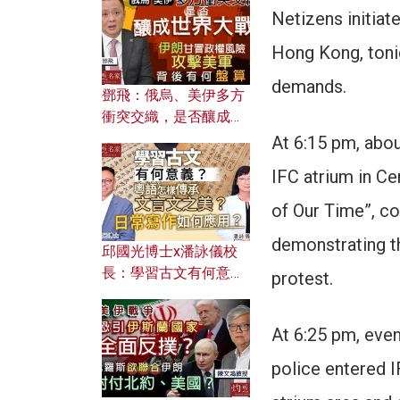
何避免遭AI演算法操
Netizens initiat
控？
Hong Kong, tonig
demands.
鄧飛：俄烏、美伊多方
衝突交織，是否釀成世
界大戰？ 伊朗甘冒政權
At 6:15 pm, abou
風險攻擊美軍，背後有
IFC atrium in Ce
何盤算？
of Our Time”, co
demonstrating th
邱國光博士x潘詠儀校
長：學習古文有何意
protest.
義？ 粵語怎樣傳承文言
文之美？ 日常寫作如何
At 6:25 pm, even
應用？
police entered I