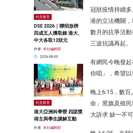
冠狀疫情持續多
灼見教育
港的立法機關，
DSE 2026｜聯招放榜
數月的抗爭活動
四成五人獲取錄 港大、
中大各取12狀元
三波抗議再起。
作者:
本社編輯部
2026-08-05
有網民今晚發起在
你唱」，希望以
晚上6:15，數
命」黑旗及殖民
灼見教育
港大亞洲科學營 四諾獎
大訴求 缺一不
得主與學生講解互動
作者:
本社編輯部