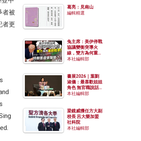
心並中
發揮穩定效用？
葛亮：見南山
爭者被
編輯精選
記者更
兔主席：美伊停戰
協議變衝突導火
線，雙方為何重啟
戰爭？伊朗一早洞
本社編輯部
悉特朗普虛張聲
勢？
書展2026｜葉劉
s
淑儀：最喜歡姐姐
角色 無官職說話
 and
包袱少
本社編輯部
s
梁鏡威獲任方大副
Sing
校長 呂大樂加盟
社科院
ved.
本社編輯部