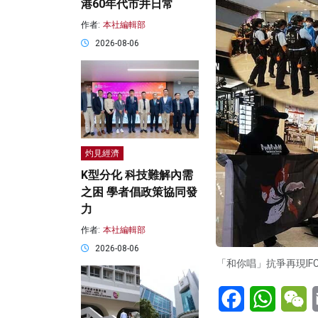
港60年代市井日常
作者:
本社編輯部
2026-08-06
灼見經濟
K型分化 科技難解內需
之困 學者倡政策協同發
力
作者:
本社編輯部
2026-08-06
「和你唱」抗爭再現IFC 被逾百警中
Facebook
WhatsA
W