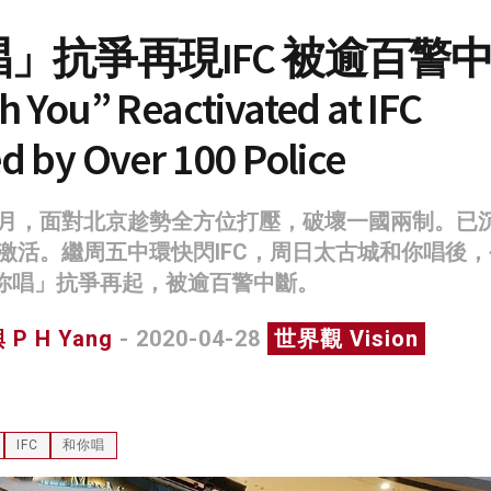
」抗爭再現IFC 被逾百警
h You” Reactivated at IFC
d by Over 100 Police
月，面對北京趁勢全方位打壓，破壞一國兩制。已
激活。繼周五中環快閃IFC，周日太古城和你唱後，
「和你唱」抗爭再起，被逾百警中斷。
P H Yang
- 2020-04-28
世界觀 Vision
IFC
和你唱