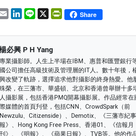
pp
eChat
Email
LinkedIn
Line
X
PrintFriendly
Share
楊必興 P H Yang
專業攝影師。人生上半場在IBM、惠普和匯豐銀行
國公司擔任高級技術及管理層的IT人。數十年後，
興改變了軌跡，選擇追求他對攝影的終身熱愛。他
殊榮，在三藩市、華盛頓、北京和香港曾舉辦十多
人攝影展，包括香港PMQ開幕攝影展。作品經常在
際媒體的首頁刋登，包括CNN、CrowdSpark（前
Newzulu、Citizenside）、Demotix、《三藩市紀
報》、Hong Kong Free Press、香港01、《信報月
刊》、《明報》、《蘋果日報》、TVB等。他的作