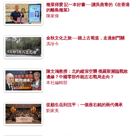
種菜得愛 記一本好書──讀吳燕青的《在香港
的離島種菜》
陳家偉
金秋文化之旅──踏上古蜀道，走過劍門關
馮珍今
陳文鴻教授：北約縱深空襲 俄羅斯瀕臨戰敗
邊緣？中國零部件能左右戰局走向？
本社編輯部
從顧生岳到沈平：一個座右銘的兩代傳承
劉家美