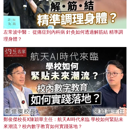
左常波中醫： 從痛症到內科病 針灸如何透過解筋結 精準調
理身體？
鄭俊傑校長X陳穎華主任：航天AI時代來臨 學校如何緊貼未
來潮流？校內數字教育如何實踐落地？