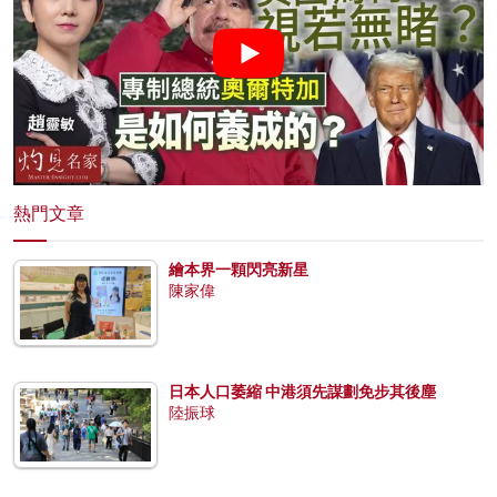
熱門文章
繪本界一顆閃亮新星
陳家偉
日本人口萎縮 中港須先謀劃免步其後塵
陸振球