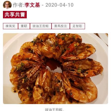
作者:
李文基
- 2020-04-10
名家榜
共享共嘗
灼見活動
棟篤笑
董驃
豉油王煎蝦
賽馬投注
足智彩
關於我們
豉油王煎蝦。