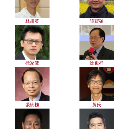
林超英
譚寶碩
徐家健
徐俊祥
張樹槐
黃氏