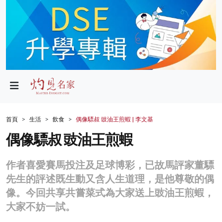
政局
教育
文化
財經
首頁
生活
飲食
偶像驃叔 豉油王煎蝦 | 李文基
生活
偶像驃叔 豉油王煎蝦
健康
作者喜愛賽馬投注及足球博彩，已故馬評家董驃
商業
先生的評述既生動又含人生道理，是他尊敬的偶
像。今回共享共嘗菜式為大家送上豉油王煎蝦，
科技
大家不妨一試。
影片