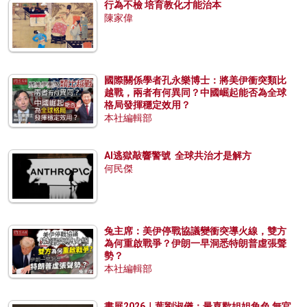
行為不檢 培育教化才能治本
陳家偉
國際關係學者孔永樂博士：將美伊衝突類比
越戰，兩者有何異同？中國崛起能否為全球
格局發揮穩定效用？
本社編輯部
AI逃獄敲響警號 全球共治才是解方
何民傑
兔主席：美伊停戰協議變衝突導火線，雙方
為何重啟戰爭？伊朗一早洞悉特朗普虛張聲
勢？
本社編輯部
書展2026｜葉劉淑儀：最喜歡姐姐角色 無官