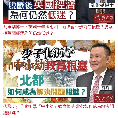
孔永樂博士：英國十年換七相，新揆會否步前任後塵？脫歐
後英國經濟為何仍然低迷？
鄧飛：少子化衝擊「中小幼」教育根基 北都如何成為解決問
題關鍵？