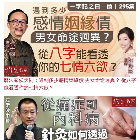
曆法家侯天同：遇到多少感情姻緣債 男女命途迥異？ 從八字
能看透你的七情六欲？