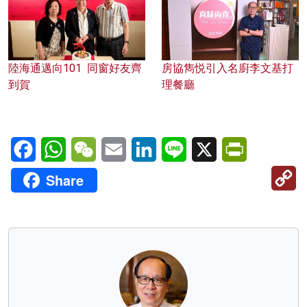
陸海通邁向101 同窗好友齊
房協雋悦引入名廚李文基打
到賀
理餐廳
Facebook
WhatsApp
WeChat
Email
LinkedIn
Line
X
PrintFriendl
C
Share
Li