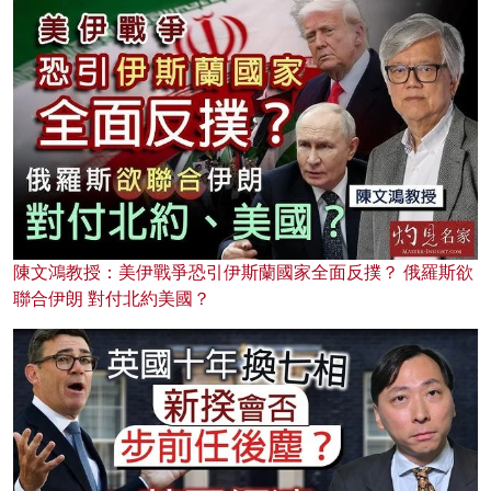
陳文鴻教授：美伊戰爭恐引伊斯蘭國家全面反撲？ 俄羅斯欲
聯合伊朗 對付北約美國？