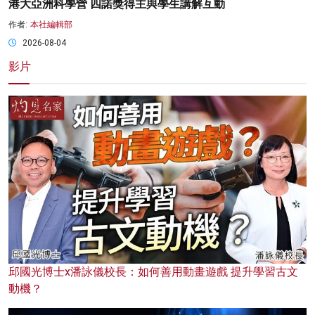
港大亞洲科學營 四諾獎得主與學生講解互動
作者:
本社編輯部
2026-08-04
影片
邱國光博士x潘詠儀校長：如何善用動畫遊戲 提升學習古文
動機？