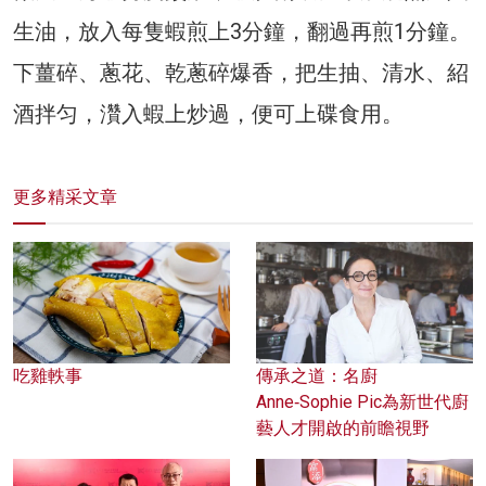
生油，放入每隻蝦煎上3分鐘，翻過再煎1分鐘。
下薑碎、蔥花、乾蔥碎爆香，把生抽、清水、紹
酒拌匀，灒入蝦上炒過，便可上碟食用。
更多精采文章
吃雞軼事
傳承之道：名廚
Anne‑Sophie Pic為新世代廚
藝人才開啟的前瞻視野