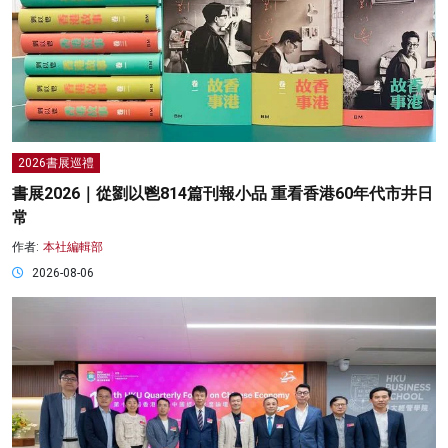
2026書展巡禮
書展2026｜從劉以鬯814篇刊報小品 重看香港60年代市井日
常
作者:
本社編輯部
2026-08-06