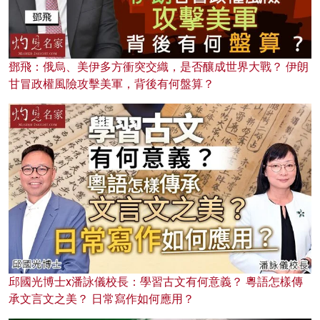
鄧飛：俄烏、美伊多方衝突交織，是否釀成世界大戰？ 伊朗
甘冒政權風險攻擊美軍，背後有何盤算？
邱國光博士x潘詠儀校長：學習古文有何意義？ 粵語怎樣傳
承文言文之美？ 日常寫作如何應用？