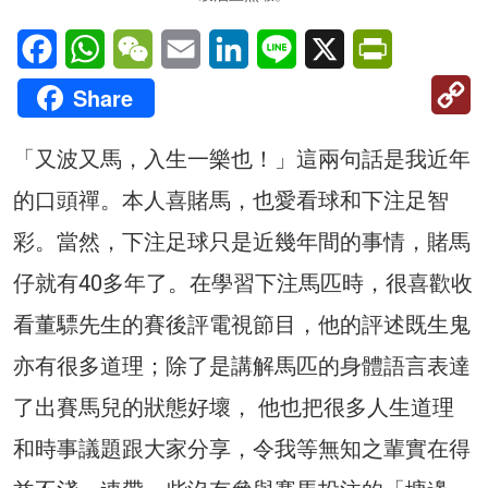
Facebook
WhatsApp
WeChat
Email
LinkedIn
Line
X
PrintFriendl
C
Share
Li
「又波又馬，入生一樂也！」這兩句話是我近年
的口頭禪。本人喜賭馬，也愛看球和下注足智
彩。當然，下注足球只是近幾年間的事情，賭馬
仔就有40多年了。在學習下注馬匹時，很喜歡收
看董驃先生的賽後評電視節目，他的評述既生鬼
亦有很多道理；除了是講解馬匹的身體語言表達
了出賽馬兒的狀態好壞， 他也把很多人生道理
和時事議題跟大家分享，令我等無知之輩實在得