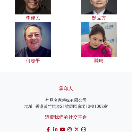
李偉民
關品方
何志平
陳晴
承印人
灼見名家傳媒有限公司
地址 : 香港黃竹坑道21號環匯廣場10樓1002室
追蹤我們的社交平台