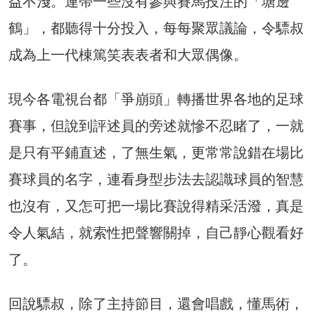
益不淺。連帶一些沒有參與賽馬投注的「塘邊
鶴」，都聽得十分投入，每每聚眾議論，令驃叔
成為上一代棟篤笑表表者和大眾偶像。
現今各電視台都「爭崩頭」轉播世界各地的足球
賽事，但說到評述員的旁述就慘不忍睹了，一就
是只有平鋪直述，了無生氣，更常常說錯在場比
賽球員的名字，連看身型步法去認識球員的智慧
也沒有，又怎可把一場比賽說得精采活潑，真是
令人氣結，就索性把聲響關掉，自己靜心觀看好
了。
回說驃叔，除了主持節目，還會唱戲，懂馬術，