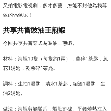
又拍電影電視劇，多才多藝，怎能不封他為我尊
敬的偶像呢！
共享共嘗豉油王煎蝦
今回共享共嘗菜式為豉油王煎蝦。
材料：海蝦10隻（每隻約1兩），薑碎1茶匙，蔥
花1湯匙，乾蔥碎1茶匙。
調料：生抽1湯匙，清水1茶匙，紹酒1湯匙，生
油2湯匙。
做法：海蝦剪觸鬚爪，蝦肚割破。平鑊燒熱注入