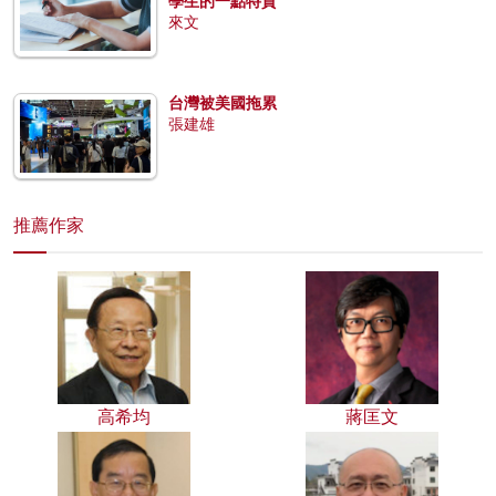
學生的一點特質
來文
台灣被美國拖累
張建雄
推薦作家
高希均
蔣匡文