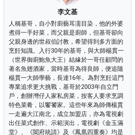
李文基
人稱基哥，自小對廚藝耳濡目染，他的外婆
煮得一手好菜，而父親是廚師，但基哥卻向
父親身邊的世叔伯討教，希望得到多方面的
烹飪知識。入行30年的基哥，與大師楊貫一
（世界御廚鮑魚大王）結緣於一哥任顧問的
著名魚翅酒家，當時基哥為得良師，便追隨
楊貫一大師學藝，長達16年。為對烹飪這門
專業追求更大挑戰，基哥於2003年自立門
戶，創辦灣仔人家私房菜，按客人要求烹調
特色菜肴，以饗饕家。這些年來為師傳楊貫
一走遍大江南北，成立加盟店，亦為電視劇
出任菜式創作、示範演出，電視劇《金玉滿
堂》、《闔府統請》及《鳳凰四重奏》均是