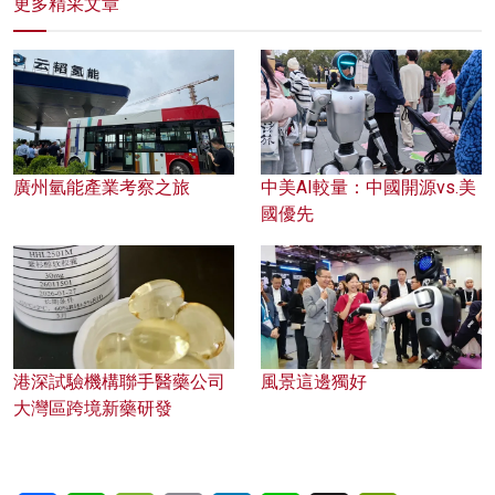
更多精采文章
廣州氫能產業考察之旅
中美AI較量：中國開源vs.美
國優先
港深試驗機構聯手醫藥公司
風景這邊獨好
大灣區跨境新藥研發