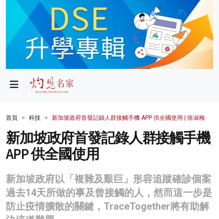
政局
教育
文化
財經
首頁
科技
新加坡政府首發記錄人群接觸手機 APP 供全國使用 | 徐淑梅
生活
新加坡政府首發記錄人群接觸手機
APP 供全國使用
健康
商業
新加坡政府以「複雜及艱巨」形容追蹤確診個案
過去14天所做的事及曾接觸的人，然而這一步是
科技
防止疫情擴散的關鍵，TraceTogether將有助解
影片