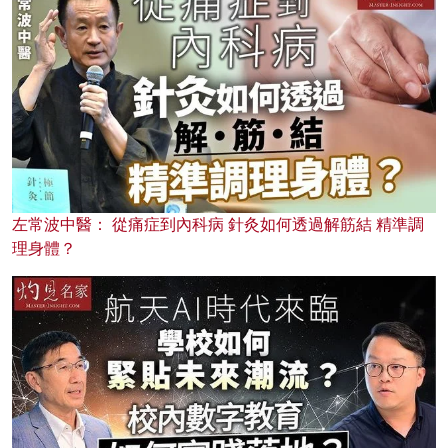
左常波中醫： 從痛症到內科病 針灸如何透過解筋結 精準調
理身體？