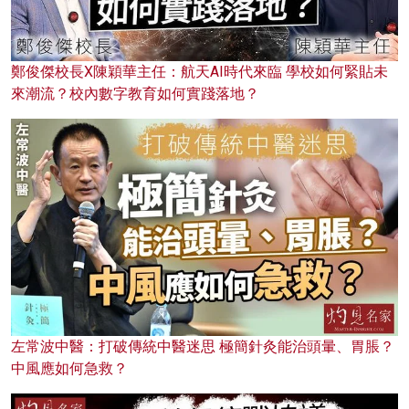
鄭俊傑校長X陳穎華主任：航天AI時代來臨 學校如何緊貼未
來潮流？校內數字教育如何實踐落地？
左常波中醫：打破傳統中醫迷思 極簡針灸能治頭暈、胃脹？
中風應如何急救？