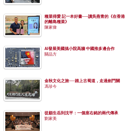
種菜得愛 記一本好書──讀吳燕青的《在香港
的離島種菜》
陳家偉
AI發展美國搞小院高牆 中國推多邊合作
關品方
金秋文化之旅──踏上古蜀道，走過劍門關
馮珍今
從顧生岳到沈平：一個座右銘的兩代傳承
劉家美