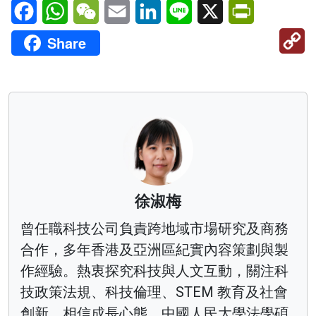
Facebook
WhatsApp
WeChat
Email
LinkedIn
Line
X
PrintFriendl
C
Share
Li
徐淑梅
曾任職科技公司負責跨地域市場研究及商務
合作，多年香港及亞洲區紀實內容策劃與製
作經驗。熱衷探究科技與人文互動，關注科
技政策法規、科技倫理、STEM 教育及社會
創新，相信成長心態。中國人民大學法學碩