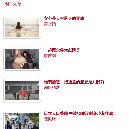
熱門文章
安心是人生最大的寶庫
譚寶碩
一起懷念吳大猷院長
廖書蘭
雄關漫道：把遙遠的歷史拉到眼前
編輯精選
日本人口萎縮 中港須先謀劃免步其後塵
陸振球