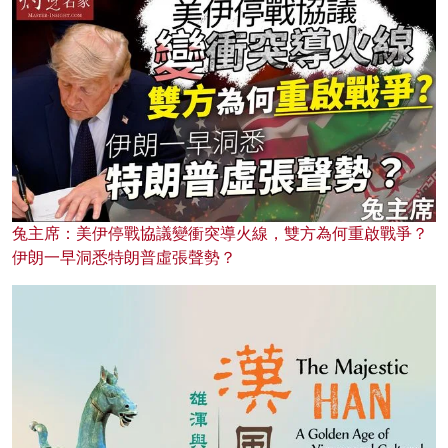
兔主席：美伊停戰協議變衝突導火線，雙方為何重啟戰爭？
伊朗一早洞悉特朗普虛張聲勢？