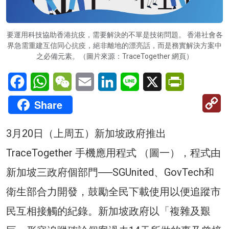
要運用科技協助香港抗疫，需要解決的不單是技術問題。 香港社會各
界急需重建互信同心抗疫，絕非離地的漂亮話，而是務實解決方案中
之必備元素。（圖片來源：TraceTogether 網頁）
Facebook
WhatsApp
WeChat
Email
LinkedIn
Line
X
PrintFriendl
C
Share
Li
3月20日（上周五）新加坡政府推出
TraceTogether 手機應用程式 （圖一），程式由
新加坡三政府個部門──SGUnited、GovTech和
衛生部合力開發，鼓勵全民下載使用以便追蹤市
民互相接觸的紀錄。新加坡政府以「複雜及艱