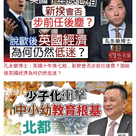
孔永樂博士：英國十年換七相，新揆會否步前任後塵？脫歐
後英國經濟為何仍然低迷？