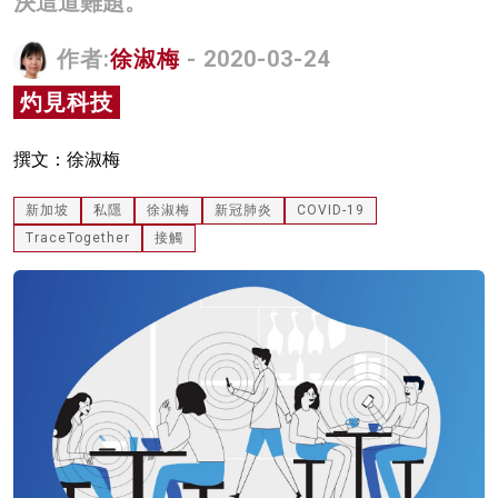
決這道難題。
名家榜
作者:
徐淑梅
- 2020-03-24
灼見活動
灼見科技
關於我們
撰文：徐淑梅
新加坡
私隱
徐淑梅
新冠肺炎
COVID-19
TraceTogether
接觸