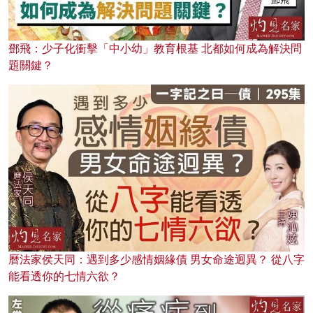
鄧飛：少子化衝擊「中小幼」教育根基 北都如何成為解決問
題關鍵？
曆法家侯天同：遇到多少感情姻緣債 男女命途迥異？ 從八字
能看透你的七情六欲？