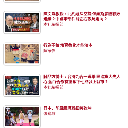
陳文鴻教授：北約縱深空襲 俄羅斯瀕臨戰敗
邊緣？中國零部件能左右戰局走向？
本社編輯部
行為不檢 培育教化才能治本
陳家偉
關品方博士：台灣九合一選舉 民進黨大失人
心 藍白合作有望拿下七成以上縣市？
本社編輯部
日本、印度經濟難扭轉乾坤
張建雄