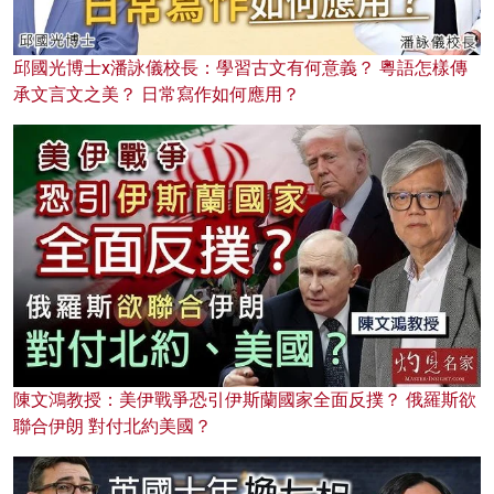
邱國光博士x潘詠儀校長：學習古文有何意義？ 粵語怎樣傳
承文言文之美？ 日常寫作如何應用？
陳文鴻教授：美伊戰爭恐引伊斯蘭國家全面反撲？ 俄羅斯欲
聯合伊朗 對付北約美國？