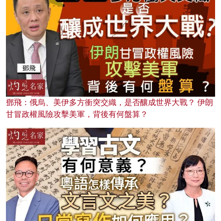
鄧飛：俄烏、美伊多方衝突交織，是否釀成世界大戰？ 伊朗
甘冒政權風險攻擊美軍，背後有何盤算？