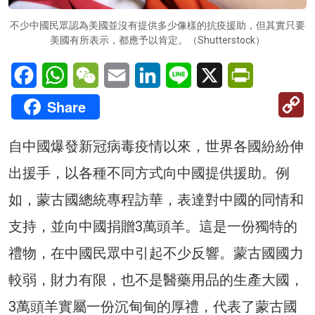
不少中國民眾認為美國並沒有提供多少像樣的抗疫援助，但其實只要
美國有所表示，都應予以肯定。（Shutterstock）
Facebook
WhatsApp
WeChat
Email
LinkedIn
Line
X
PrintFriendl
C
Share
Li
自中國爆發新冠病毒疫情以來，世界各國紛紛伸
出援手，以各種不同方式向中國提供援助。例
如，蒙古國總統專程訪華，表達對中國的同情和
支持，並向中國捐贈3萬頭羊。這是一份獨特的
禮物，在中國民眾中引起不少反響。蒙古國國力
較弱，財力有限，也不是醫藥用品的生產大國，
3萬頭羊實屬一份沉甸甸的厚禮，代表了蒙古國