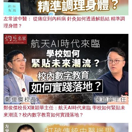
左常波中醫： 從痛症到內科病 針灸如何透過解筋結 精準調
理身體？
鄭俊傑校長X陳穎華主任：航天AI時代來臨 學校如何緊貼未
來潮流？校內數字教育如何實踐落地？