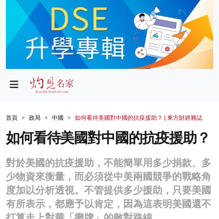
政局
教育
文化
財經
首頁
政局
中國
如何看待美國對中國的抗疫援助？ | 東方財經雜誌
生活
如何看待美國對中國的抗疫援助？
健康
對於美國的抗疫援助，不能簡單用多少捐款、多
商業
少物資來衡量，而必須從中美兩國競爭的戰略角
度加以分析透視。不管提供多少援助，只要美國
科技
有所表示，都應予以肯定，因為這表明美國還不
影片
打算走上對華「攤牌」的敵對路線。