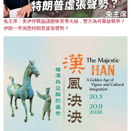
兔主席：美伊停戰協議變衝突導火線，雙方為何重啟戰爭？
伊朗一早洞悉特朗普虛張聲勢？