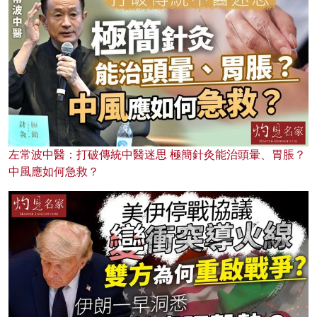
左常波中醫：打破傳統中醫迷思 極簡針灸能治頭暈、胃脹？
中風應如何急救？