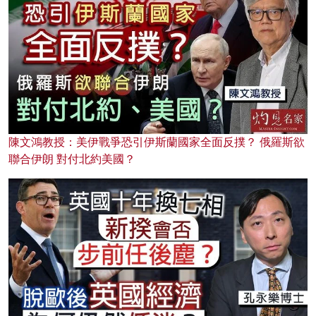
陳文鴻教授：美伊戰爭恐引伊斯蘭國家全面反撲？ 俄羅斯欲
聯合伊朗 對付北約美國？