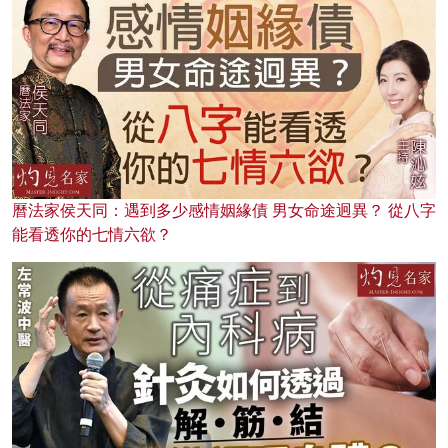
曆法家侯天同：遇到多少感情姻緣債 男女命途迥異？ 從八字
能看透你的七情六欲？