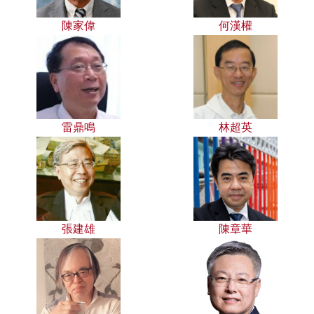
陳家偉
何漢權
雷鼎鳴
林超英
張建雄
陳章華