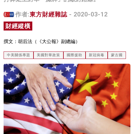
名家榜
作者:
東方財經雜誌
- 2020-03-12
灼見活動
財經縱橫
關於我們
撰文：胡后法（《大公報》副總編）
中美關係專題
美國對華政策
國際援助
新冠病毒
蒙古國