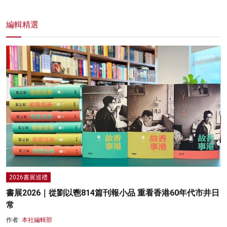
編輯精選
2026書展巡禮
書展2026｜從劉以鬯814篇刊報小品 重看香港60年代市井日
常
作者:
本社編輯部