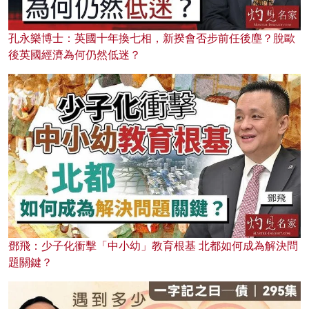
孔永樂博士：英國十年換七相，新揆會否步前任後塵？脫歐
後英國經濟為何仍然低迷？
鄧飛：少子化衝擊「中小幼」教育根基 北都如何成為解決問
題關鍵？