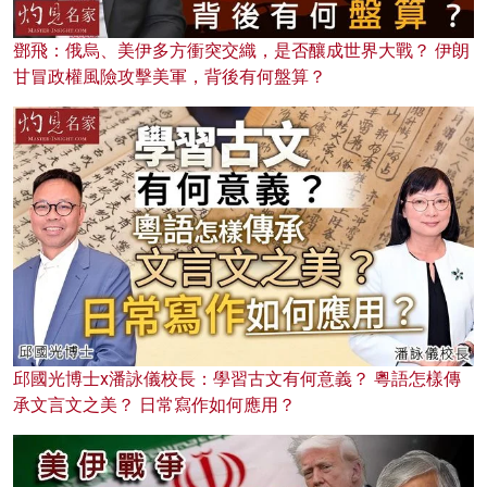
鄧飛：俄烏、美伊多方衝突交織，是否釀成世界大戰？ 伊朗
甘冒政權風險攻擊美軍，背後有何盤算？
邱國光博士x潘詠儀校長：學習古文有何意義？ 粵語怎樣傳
承文言文之美？ 日常寫作如何應用？