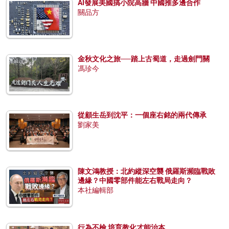
AI發展美國搞小院高牆 中國推多邊合作
關品方
金秋文化之旅──踏上古蜀道，走過劍門關
馮珍今
從顧生岳到沈平：一個座右銘的兩代傳承
劉家美
陳文鴻教授：北約縱深空襲 俄羅斯瀕臨戰敗
邊緣？中國零部件能左右戰局走向？
本社編輯部
行為不檢 培育教化才能治本