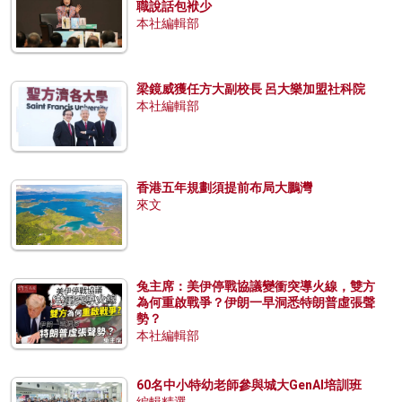
職說話包袱少
本社編輯部
梁鏡威獲任方大副校長 呂大樂加盟社科院
本社編輯部
香港五年規劃須提前布局大鵬灣
來文
兔主席：美伊停戰協議變衝突導火線，雙方
為何重啟戰爭？伊朗一早洞悉特朗普虛張聲
勢？
本社編輯部
60名中小特幼老師參與城大GenAI培訓班