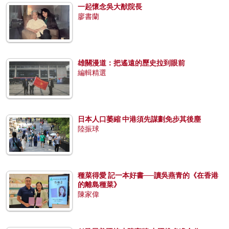
一起懷念吳大猷院長
廖書蘭
雄關漫道：把遙遠的歷史拉到眼前
編輯精選
日本人口萎縮 中港須先謀劃免步其後塵
陸振球
種菜得愛 記一本好書──讀吳燕青的《在香港
的離島種菜》
陳家偉