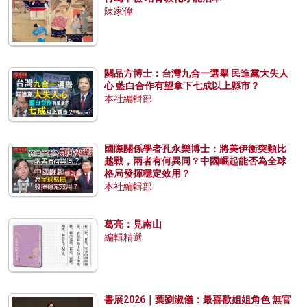
陳家偉
關品方博士：台灣九合一選舉 民進黨大失人
心 藍白合作有望拿下七成以上縣市？
本社編輯部
國際關係學者孔永樂博士：將美伊衝突類比
越戰，兩者有何異同？中國崛起能否為全球
格局發揮穩定效用？
本社編輯部
葛亮：見南山
編輯精選
書展2026｜葉劉淑儀：最喜歡姐姐角色 無官