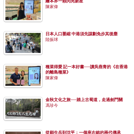
繪本界一顆閃亮新星
陳家偉
日本人口萎縮 中港須先謀劃免步其後塵
陸振球
種菜得愛 記一本好書──讀吳燕青的《在香港
的離島種菜》
陳家偉
金秋文化之旅──踏上古蜀道，走過劍門關
馮珍今
從顧生岳到沈平：一個座右銘的兩代傳承