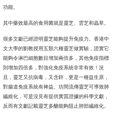
功能。
其中藥效最高的食用菌就是靈芝、雲芝和蟲草。
很多文獻已經證明靈芝能夠提升免疫力。香港中
文大學的劉教授用五類六種靈芝做實驗，證實它
能夠令淋巴細胞數目增加兩倍多，其他免疫指標
則增加四倍多，對強化免疫系統非常有效！況
且，靈芝又抗病毒，又含鋅，更是一種益生原，
對腸道免疫系統有裨益。坊間流傳靈芝可導致肺
纎維化，可是沒見有提供實質證據的科學文獻，
反而有文獻記載靈芝多醣能夠阻止肺部纎維化。