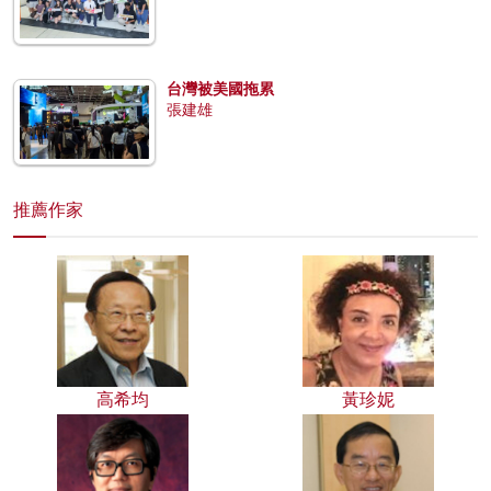
台灣被美國拖累
張建雄
推薦作家
高希均
黃珍妮