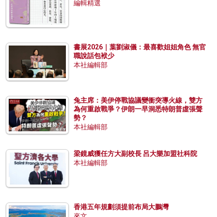
編輯精選
書展2026｜葉劉淑儀：最喜歡姐姐角色 無官
職說話包袱少
本社編輯部
兔主席：美伊停戰協議變衝突導火線，雙方
為何重啟戰爭？伊朗一早洞悉特朗普虛張聲
勢？
本社編輯部
梁鏡威獲任方大副校長 呂大樂加盟社科院
本社編輯部
香港五年規劃須提前布局大鵬灣
來文