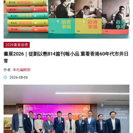
2026書展巡禮
書展2026｜從劉以鬯814篇刊報小品 重看香港60年代市井日
常
作者:
本社編輯部
2026-08-06