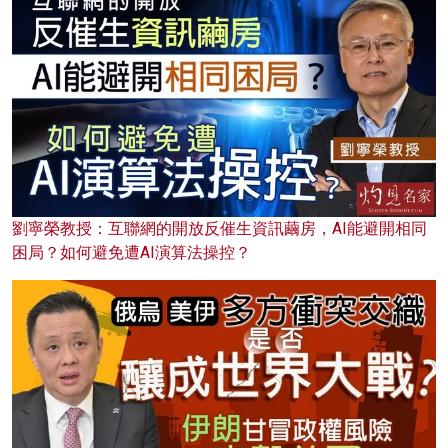
劉寧榮教授：互聯網的開放反催生資訊繭房，AI能避開相同
困局？如何避免遭AI演算法操控？