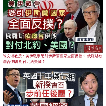
陳文鴻教授：美伊戰爭恐引伊斯蘭國家全面反撲？ 俄羅斯欲
聯合伊朗 對付北約美國？