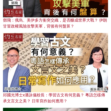
鄧飛：俄烏、美伊多方衝突交織，是否釀成世界大戰？ 伊朗
甘冒政權風險攻擊美軍，背後有何盤算？
邱國光博士x潘詠儀校長：學習古文有何意義？ 粵語怎樣傳
承文言文之美？ 日常寫作如何應用？