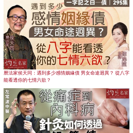
曆法家侯天同：遇到多少感情姻緣債 男女命途迥異？ 從八字
能看透你的七情六欲？