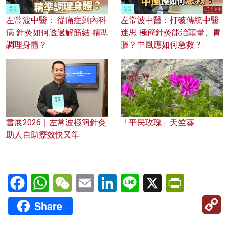
左常波中醫： 從痛症到內科
左常波中醫：打破傳統中醫
病 針灸如何透過解筋結 精準
迷思 極簡針灸能治頭暈、胃
調理身體？
脹？中風應如何急救？
書展2026｜左常波極簡針灸
「平民玫瑰」天竺葵
助人自助療效快又準
Facebook
WhatsApp
WeChat
Email
LinkedIn
Line
X
PrintFriendl
C
Share
Li