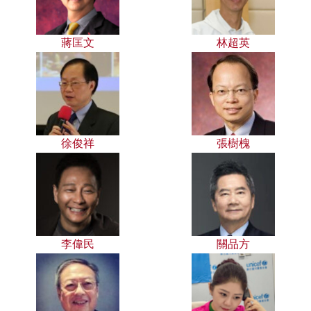
蔣匡文
林超英
徐俊祥
張樹槐
李偉民
關品方