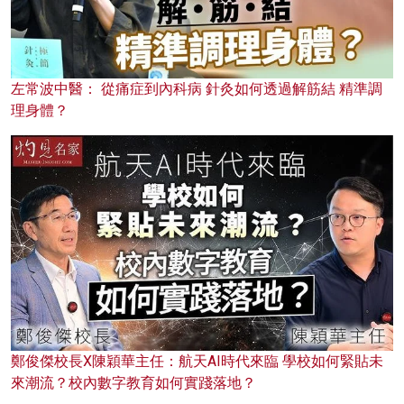
左常波中醫： 從痛症到內科病 針灸如何透過解筋結 精準調
理身體？
鄭俊傑校長X陳穎華主任：航天AI時代來臨 學校如何緊貼未
來潮流？校內數字教育如何實踐落地？