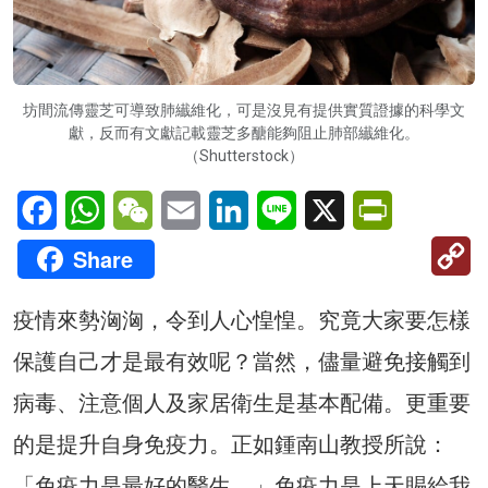
坊間流傳靈芝可導致肺纎維化，可是沒見有提供實質證據的科學文
獻，反而有文獻記載靈芝多醣能夠阻止肺部纎維化。
（Shutterstock）
Facebook
WhatsApp
WeChat
Email
LinkedIn
Line
X
PrintFriendl
C
Share
Li
疫情來勢洶洶，令到人心惶惶。究竟大家要怎樣
保護自己才是最有效呢？當然，儘量避免接觸到
病毒、注意個人及家居衛生是基本配備。更重要
的是提升自身免疫力。正如鍾南山教授所說：
「免疫力是最好的醫生。」免疫力是上天賜給我