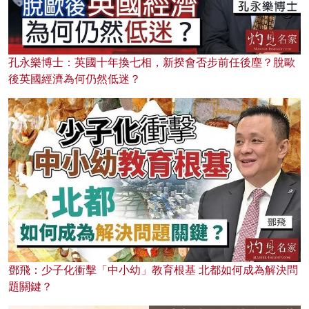
孔永樂博士：英國十年換七相，新揆會否步前任後塵？脫歐
後英國經濟為何仍然低迷？
鄧飛：少子化衝擊「中小幼」教育根基 北都如何成為解決問
題關鍵？