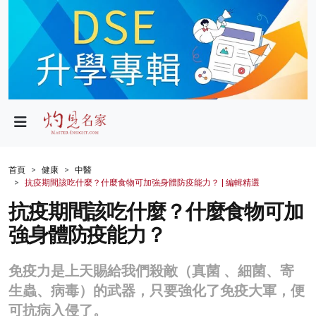
政局
教育
文化
財經
首頁
健康
中醫
抗疫期間該吃什麼？什麼食物可加強身體防疫能力？ | 編輯精選
生活
抗疫期間該吃什麼？什麼食物可加
健康
強身體防疫能力？
商業
免疫力是上天賜給我們殺敵（真菌 、細菌、寄
科技
生蟲、病毒）的武器，只要強化了免疫大軍，便
影片
可抗病入侵了。