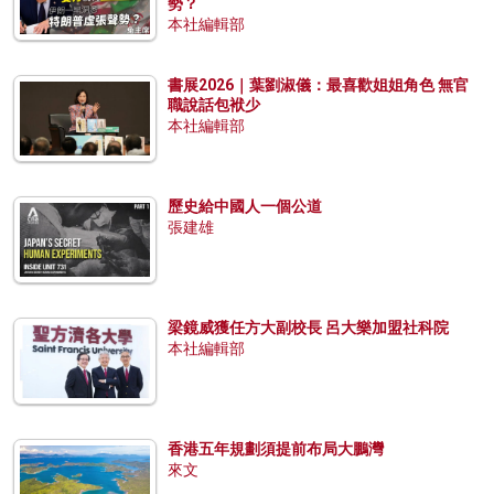
勢？
本社編輯部
書展2026｜葉劉淑儀：最喜歡姐姐角色 無官
職說話包袱少
本社編輯部
歷史給中國人一個公道
張建雄
梁鏡威獲任方大副校長 呂大樂加盟社科院
本社編輯部
香港五年規劃須提前布局大鵬灣
來文