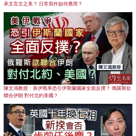
承文言文之美？ 日常寫作如何應用？
陳文鴻教授：美伊戰爭恐引伊斯蘭國家全面反撲？ 俄羅斯欲
聯合伊朗 對付北約美國？