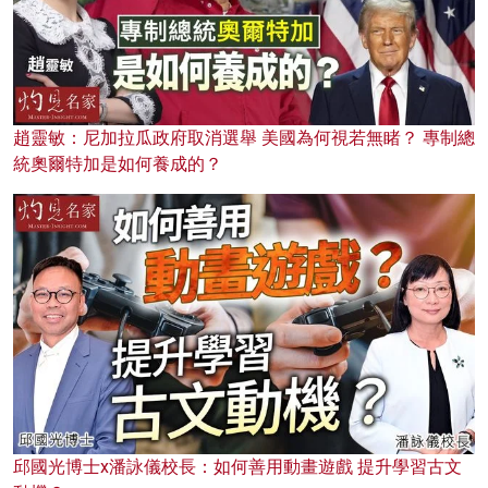
趙靈敏：尼加拉瓜政府取消選舉 美國為何視若無睹？ 專制總
統奧爾特加是如何養成的？
邱國光博士x潘詠儀校長：如何善用動畫遊戲 提升學習古文