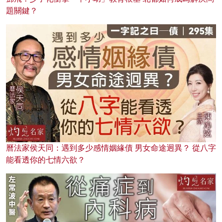
題關鍵？
曆法家侯天同：遇到多少感情姻緣債 男女命途迥異？ 從八字
能看透你的七情六欲？