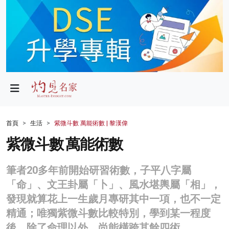
政局
教育
文化
財經
首頁
生活
紫微斗數 萬能術數 | 黎漢偉
生活
紫微斗數 萬能術數
健康
筆者20多年前開始研習術數，子平八字屬
商業
「命」、文王卦屬「卜」、風水堪輿屬「相」，
發現就算花上一生歲月專研其中一項，也不一定
科技
精通；唯獨紫微斗數比較特別，學到某一程度
影片
後，除了命理以外，尚能橫跨其餘四術。