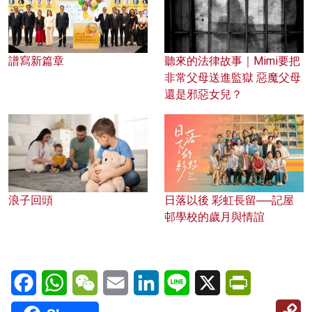
譜寫新篇章
聽來的法律故事｜Mimi要把
非常父母送進監獄 惡魔父母
還是邪惡女兒？
浪子回頭
日落以後 彩虹長留──記屋
邨學校的歲月與情誼
Facebook
WhatsApp
WeChat
Email
LinkedIn
Line
X
PrintFriendl
C