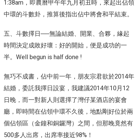
1:38am，即農曆甲午年九月初丑時，來起出佔領
中環的斗數卦，推算後指出佔中將會和平結束。
五、斗數擇日──無論結婚、開業、合夥，緣起
時間決定成敗好壞：好的開始，便是成功的一
半。Well begun is half done !
無巧不成書，佔中前一年，朋友宗君欲於2014年
結婚，委託我擇日設宴，我建議2014年10月12
日晚，而一對新人則選擇了灣仔某酒店的宴會
廳，即時間在佔領中環不久後，地點剛好位於兩
個佔領區（金鐘和銅鑼灣）之間，但那晚竟然有
500多人出席，出席率接近98%！