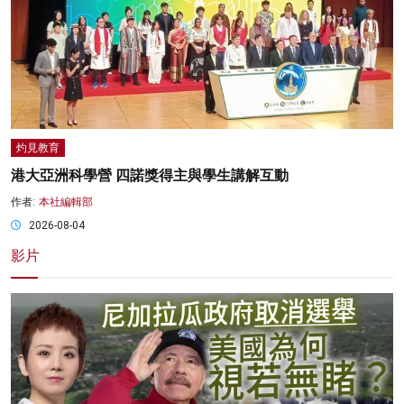
灼見教育
港大亞洲科學營 四諾獎得主與學生講解互動
作者:
本社編輯部
2026-08-04
影片