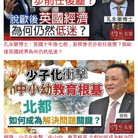
孔永樂博士：英國十年換七相，新揆會否步前任後塵？脫歐
後英國經濟為何仍然低迷？
鄧飛：少子化衝擊「中小幼」教育根基 北都如何成為解決問