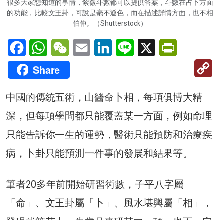
很多大家想知道的事情，紫微斗數都可以提供答案，斗數在占卜方面
的功能，比較文王卦，可說是毫不遜色，而在描述詳情方面，也不相
伯仲。（Shutterstock）
Facebook
WhatsApp
WeChat
Email
LinkedIn
Line
X
PrintFriendl
C
Share
Li
中國的傳統五術，山醫命卜相，每項俱博大精
深，但每項學問都只能覆蓋某一方面，例如命理
只能告訴你一生的運勢，醫術只能預防和治療疾
病，卜卦只能預測一件事的發展和結果等。
筆者20多年前開始研習術數，子平八字屬
「命」、文王卦屬「卜」、風水堪輿屬「相」，