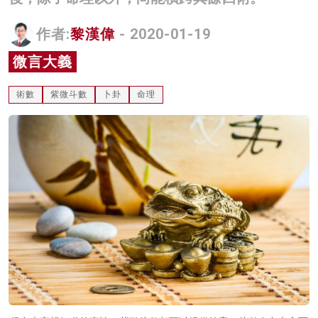
名家榜
作者:
黎漢偉
- 2020-01-19
灼見活動
微言大義
關於我們
術數
紫微斗數
卜卦
命理