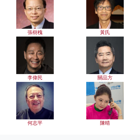
張樹槐
黃氏
李偉民
關品方
何志平
陳晴