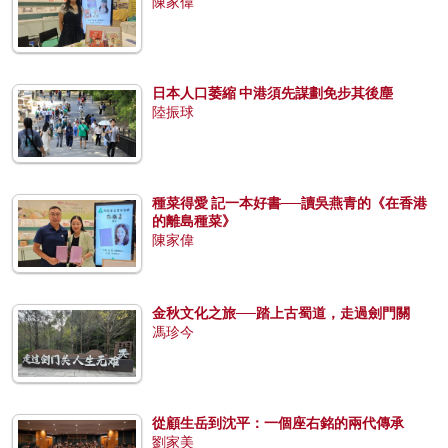
陳家偉
日本人口萎縮 中港須先謀劃免步其後塵
陸振球
種菜得愛 記一本好書──讀吳燕青的《在香港
的離島種菜》
陳家偉
金秋文化之旅──踏上古蜀道，走過劍門關
馮珍今
從顧生岳到沈平：一個座右銘的兩代傳承
劉家美