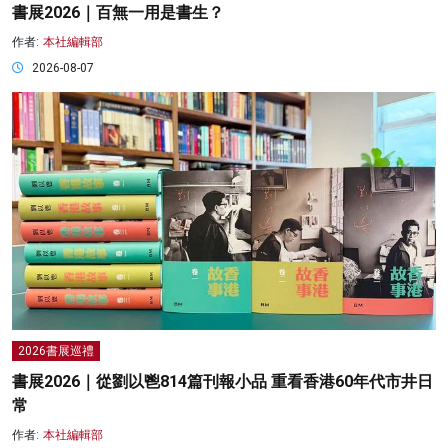
書展2026｜百無一用是書生？
作者:
本社編輯部
2026-08-07
2026書展巡禮
書展2026｜從劉以鬯814篇刊報小品 重看香港60年代市井日
常
作者:
本社編輯部