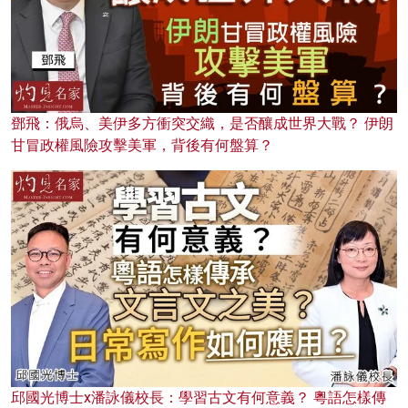
鄧飛：俄烏、美伊多方衝突交織，是否釀成世界大戰？ 伊朗
甘冒政權風險攻擊美軍，背後有何盤算？
邱國光博士x潘詠儀校長：學習古文有何意義？ 粵語怎樣傳