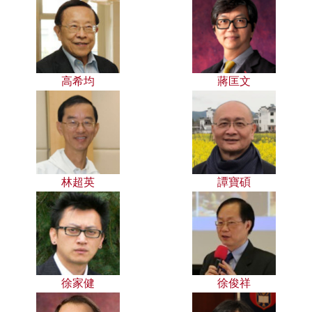
高希均
蔣匡文
林超英
譚寶碩
徐家健
徐俊祥