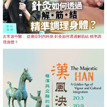
左常波中醫： 從痛症到內科病 針灸如何透過解筋結 精準調
理身體？