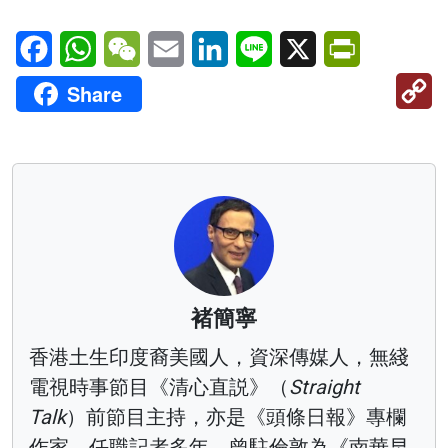
Facebook
WhatsApp
WeChat
Email
LinkedIn
Line
X
PrintFriendl
C
Share
Li
褚簡寧
香港土生印度裔美國人，資深傳媒人，無綫
電視時事節目《清心直説》（
Straight
Talk
）前節目主持，亦是《頭條日報》專欄
作家。任職記者多年，曾駐倫敦為《南華早