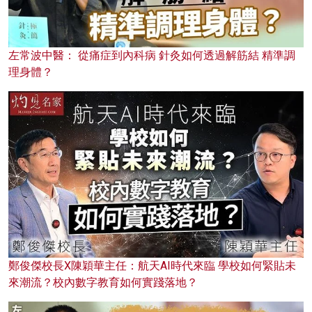
左常波中醫： 從痛症到內科病 針灸如何透過解筋結 精準調
理身體？
鄭俊傑校長X陳穎華主任：航天AI時代來臨 學校如何緊貼未
來潮流？校內數字教育如何實踐落地？