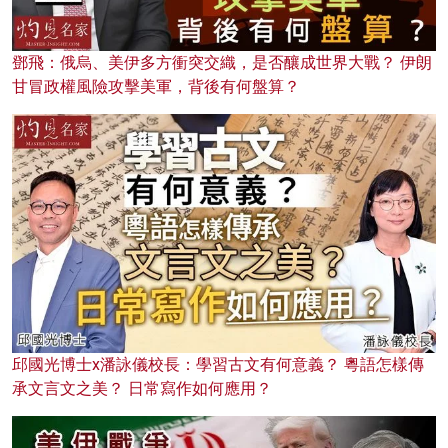
鄧飛：俄烏、美伊多方衝突交織，是否釀成世界大戰？ 伊朗
甘冒政權風險攻擊美軍，背後有何盤算？
邱國光博士x潘詠儀校長：學習古文有何意義？ 粵語怎樣傳
承文言文之美？ 日常寫作如何應用？