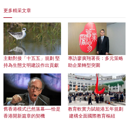
更多精采文章
主動對接「十五五」規劃 堅
專訪廖廣翔署長：多元策略
持為生態文明建設作出貢獻
助企業轉型突圍
舊香港模式已然落幕──恰是
教育軟實力賦能港五年規劃
香港開新篇章的契機
建構全面國際教育樞紐