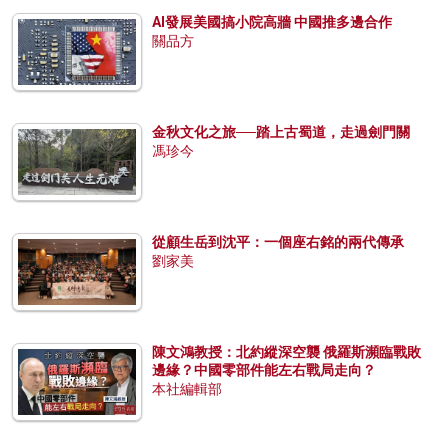
AI發展美國搞小院高牆 中國推多邊合作
關品方
金秋文化之旅──踏上古蜀道，走過劍門關
馮珍今
從顧生岳到沈平：一個座右銘的兩代傳承
劉家美
陳文鴻教授：北約縱深空襲 俄羅斯瀕臨戰敗
邊緣？中國零部件能左右戰局走向？
本社編輯部