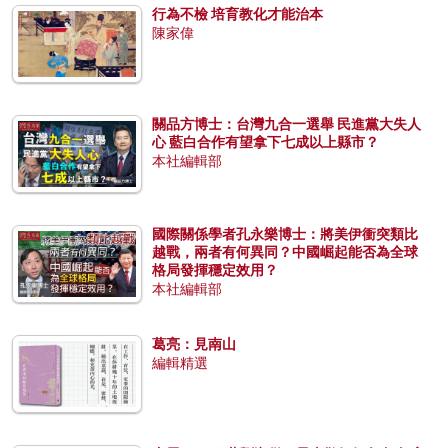
行為不檢 培育教化才能治本
陳家偉
關品方博士：台灣九合一選舉 民進黨大失人
心 藍白合作有望拿下七成以上縣市？
本社編輯部
國際關係學者孔永樂博士：將美伊衝突類比
越戰，兩者有何異同？中國崛起能否為全球
格局發揮穩定效用？
本社編輯部
葛亮：見南山
編輯精選