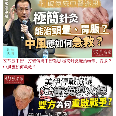
左常波中醫：打破傳統中醫迷思 極簡針灸能治頭暈、胃脹？
中風應如何急救？