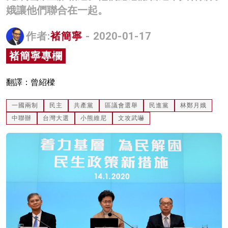
娥讓他們聯合在一起。
名家榜
灼見活動
作者:
褚簡寧
- 2020-01-17
褚簡寧專欄
關於我們
翻譯：曾紹樑
一國兩制
民主
共產黨
區議會選舉
民進黨
林鄭月娥
中聯辦
台灣大選
小熊維尼
文攻武嚇