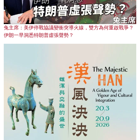
兔主席：美伊停戰協議變衝突導火線，雙方為何重啟戰爭？
伊朗一早洞悉特朗普虛張聲勢？