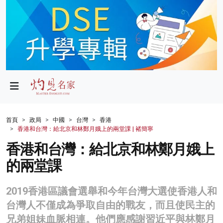
政局
教育
文化
財經
首頁
政局
中國
台灣
香港
香港和台灣：給北京和林鄭月娥上的兩堂課 | 褚簡寧
生活
香港和台灣：給北京和林鄭月娥上
健康
的兩堂課
商業
2019香港區議會選舉和今年台灣大選使香港人和
科技
台灣人不僅成為爭取自由的戰友，而且使民主的
影片
兄弟姐妹血脈相連。他們應感謝習近平與林鄭月