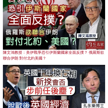
陳文鴻教授：美伊戰爭恐引伊斯蘭國家全面反撲？ 俄羅斯欲
聯合伊朗 對付北約美國？