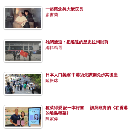
一起懷念吳大猷院長
廖書蘭
雄關漫道：把遙遠的歷史拉到眼前
編輯精選
日本人口萎縮 中港須先謀劃免步其後塵
陸振球
種菜得愛 記一本好書──讀吳燕青的《在香港
的離島種菜》
陳家偉