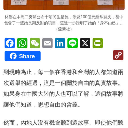
林鄭在本周二突然公布十項民生措施，涉及100億元經常開支，當中
包含了一些她長期反對的項目，這進一步證明了她的「身不由己」。
（亞新社）
Facebook
WhatsApp
WeChat
Email
LinkedIn
Line
X
PrintFriendl
C
Share
Li
到現時為止，每一個在香港和台灣的人都知道兩
次選舉的經過，這是一個關於自由的真實故事。
如果身在中國大陸的人也可以了解，這個故事將
讓他們知道，思想自由的含義。
然而，內地人沒有機會聽到這故事。即使他們聽