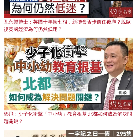
孔永樂博士：英國十年換七相，新揆會否步前任後塵？脫歐
後英國經濟為何仍然低迷？
鄧飛：少子化衝擊「中小幼」教育根基 北都如何成為解決問
題關鍵？