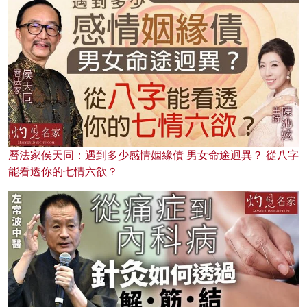
曆法家侯天同：遇到多少感情姻緣債 男女命途迥異？ 從八字
能看透你的七情六欲？