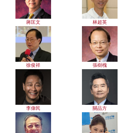
蔣匡文
林超英
徐俊祥
張樹槐
李偉民
關品方