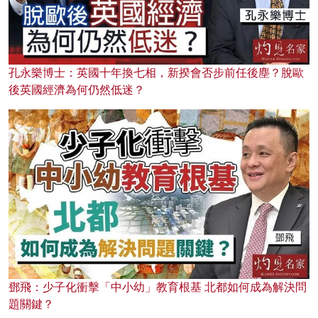
孔永樂博士：英國十年換七相，新揆會否步前任後塵？脫歐
後英國經濟為何仍然低迷？
鄧飛：少子化衝擊「中小幼」教育根基 北都如何成為解決問
題關鍵？