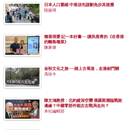
日本人口萎縮 中港須先謀劃免步其後塵
陸振球
種菜得愛 記一本好書──讀吳燕青的《在香港
的離島種菜》
陳家偉
金秋文化之旅──踏上古蜀道，走過劍門關
馮珍今
陳文鴻教授：北約縱深空襲 俄羅斯瀕臨戰敗
邊緣？中國零部件能左右戰局走向？
本社編輯部