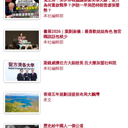
兔主席：美伊停戰協議變衝突導火線，雙方
為何重啟戰爭？伊朗一早洞悉特朗普虛張聲
勢？
本社編輯部
書展2026｜葉劉淑儀：最喜歡姐姐角色 無官
職說話包袱少
本社編輯部
梁鏡威獲任方大副校長 呂大樂加盟社科院
本社編輯部
香港五年規劃須提前布局大鵬灣
來文
歷史給中國人一個公道