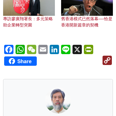
專訪廖廣翔署長：多元策略
舊香港模式已然落幕──恰是
助企業轉型突圍
香港開新篇章的契機
Facebook
WhatsApp
WeChat
Email
LinkedIn
Line
X
PrintFriendl
C
Share
Li