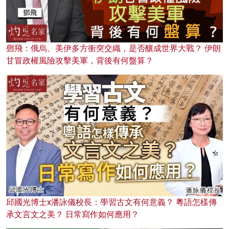
鄧飛：俄烏、美伊多方衝突交織，是否釀成世界大戰？ 伊朗
甘冒政權風險攻擊美軍，背後有何盤算？
邱國光博士x潘詠儀校長：學習古文有何意義？ 粵語怎樣傳
承文言文之美？ 日常寫作如何應用？