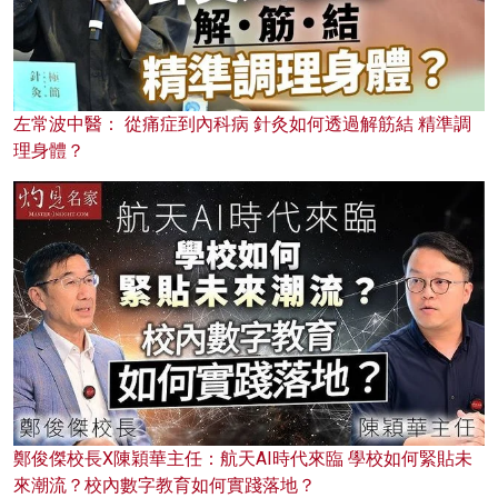
左常波中醫： 從痛症到內科病 針灸如何透過解筋結 精準調
理身體？
鄭俊傑校長X陳穎華主任：航天AI時代來臨 學校如何緊貼未
來潮流？校內數字教育如何實踐落地？