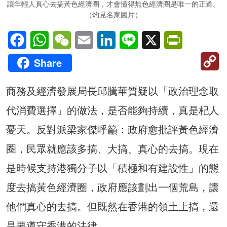
讓年輕人真心去搞黃色經濟圈，才會懂得無色經濟圈是唯一的正道。
（灼見名家圖片）
Facebook
WhatsApp
WeChat
Email
LinkedIn
Line
X
PrintFriendl
C
Share
Li
商務及經濟發展局長邱騰華質疑以「政治理念取
代消費選擇」的做法，是否能夠持續，真是杞人
憂天。反對派梁家傑呼籲：政府愈批評黃色經濟
圈，民眾就應該多搞、大搞、真心的去搞。現在
是時候支持港獨分子以「積極和有建設性」的態
度去搞黃色經濟圈，政府應該劃出一個荒島，讓
他們真心的去搞。但既然在香港的領土上搞，還
是要遵守香港的法律。