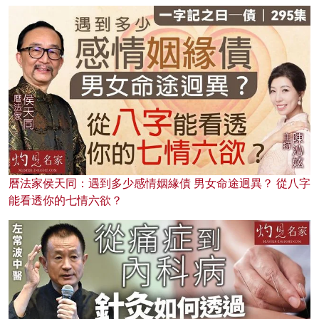
曆法家侯天同：遇到多少感情姻緣債 男女命途迥異？ 從八字
能看透你的七情六欲？