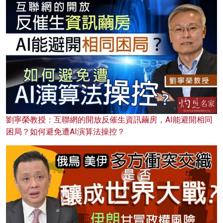
劉寧榮教授：互聯網的開放反催生資訊繭房，AI能避開相同
困局？如何避免遭AI演算法操控？