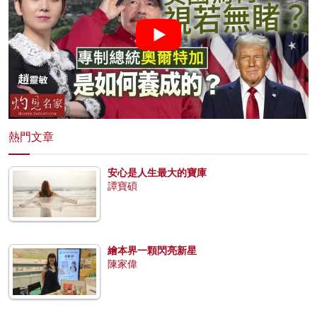
熱門文章
安心是人生最大的寶庫
譚寶碩
繪本界一顆閃亮新星
陳家偉