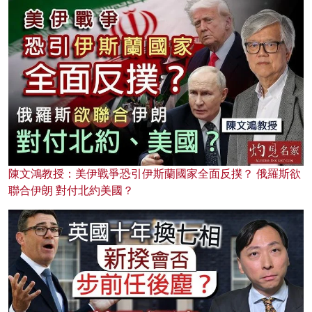
陳文鴻教授：美伊戰爭恐引伊斯蘭國家全面反撲？ 俄羅斯欲
聯合伊朗 對付北約美國？