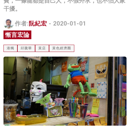
費，一條龍都是自己人，不假外求，也不怕人家
名家榜
干擾。
灼見活動
作者:
阮紀宏
- 2020-01-01
關於我們
慚言宏論
港獨
邱騰華
黃店
黃色經濟圈