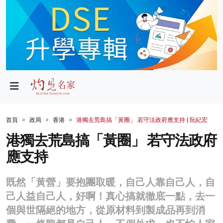
政局
教育
文化
財經
首頁
政局
香港
港獨去荒島搞「黃圈」 若守法政府應支持 | 阮紀宏
生活
港獨去荒島搞「黃圈」 若守法政府
應支持
健康
商業
既然「黃營」要抱團取暖，自己人靠自己人，自
己人益自己人，好啊！真心搞就徹底一點，去一
科技
個與世隔絕的地方，從原材料到製成品再到消
影片