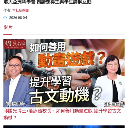
港大亞洲科學營 四諾獎得主與學生講解互動
作者:
本社編輯部
2026-08-04
影片
邱國光博士x潘詠儀校長：如何善用動畫遊戲 提升學習古文
動機？