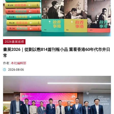
2026書展巡禮
書展2026｜從劉以鬯814篇刊報小品 重看香港60年代市井日
常
作者:
本社編輯部
2026-08-06