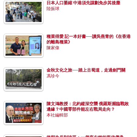
日本人口萎縮 中港須先謀劃免步其後塵
陸振球
種菜得愛 記一本好書──讀吳燕青的《在香港
的離島種菜》
陳家偉
金秋文化之旅──踏上古蜀道，走過劍門關
馮珍今
陳文鴻教授：北約縱深空襲 俄羅斯瀕臨戰敗
邊緣？中國零部件能左右戰局走向？
本社編輯部