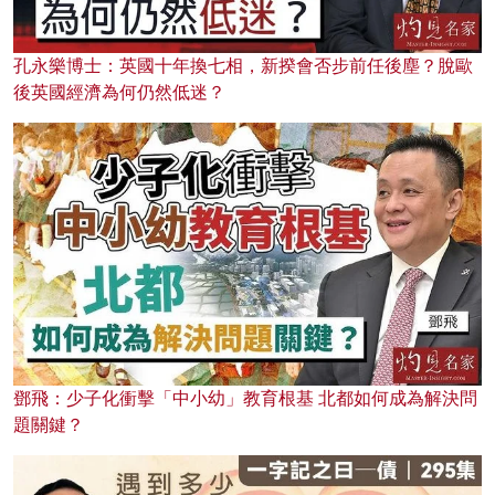
孔永樂博士：英國十年換七相，新揆會否步前任後塵？脫歐
後英國經濟為何仍然低迷？
鄧飛：少子化衝擊「中小幼」教育根基 北都如何成為解決問
題關鍵？