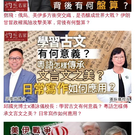
鄧飛：俄烏、美伊多方衝突交織，是否釀成世界大戰？ 伊朗
甘冒政權風險攻擊美軍，背後有何盤算？
邱國光博士x潘詠儀校長：學習古文有何意義？ 粵語怎樣傳
承文言文之美？ 日常寫作如何應用？