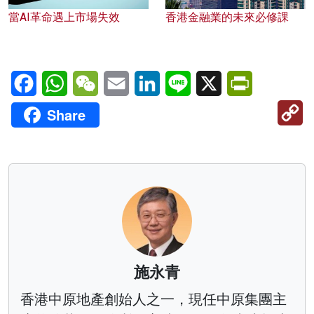
當AI革命遇上市場失效
香港金融業的未來必修課
Facebook
WhatsApp
WeChat
Email
LinkedIn
Line
X
PrintFriendl
C
Share
Li
施永青
香港中原地產創始人之一，現任中原集團主