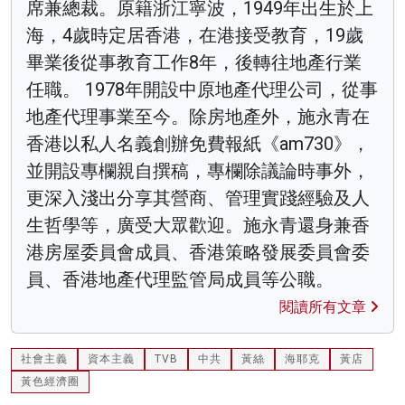
席兼總裁。原籍浙江寧波，1949年出生於上
海，4歲時定居香港，在港接受教育，19歲
畢業後從事教育工作8年，後轉往地產行業
任職。 1978年開設中原地產代理公司，從事
地產代理事業至今。除房地產外，施永青在
香港以私人名義創辦免費報紙《am730》，
並開設專欄親自撰稿，專欄除議論時事外，
更深入淺出分享其營商、管理實踐經驗及人
生哲學等，廣受大眾歡迎。施永青還身兼香
港房屋委員會成員、香港策略發展委員會委
員、香港地產代理監管局成員等公職。
閱讀所有文章
社會主義
資本主義
TVB
中共
黃絲
海耶克
黃店
黃色經濟圈