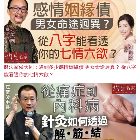
曆法家侯天同：遇到多少感情姻緣債 男女命途迥異？ 從八字
能看透你的七情六欲？