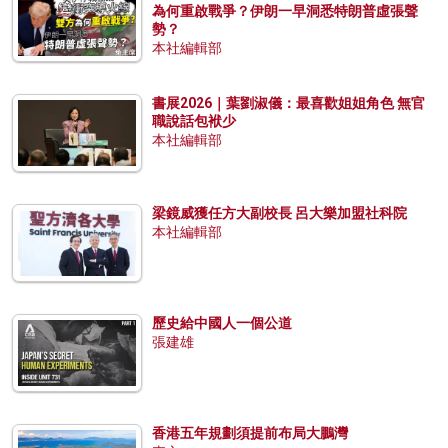
為何重啟戰爭？伊朗一早洞悉特朗普虛張聲
勢？
本社編輯部
書展2026｜葉劉淑儀：最喜歡姐姐角色 無官
職說話包袱少
本社編輯部
梁鏡威獲任方大副校長 呂大樂加盟社科院
本社編輯部
歷史給中國人一個公道
張建雄
香港五年規劃須提前布局大鵬灣