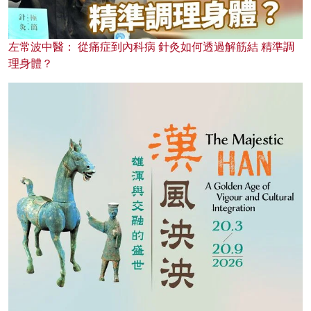
左常波中醫： 從痛症到內科病 針灸如何透過解筋結 精準調
理身體？