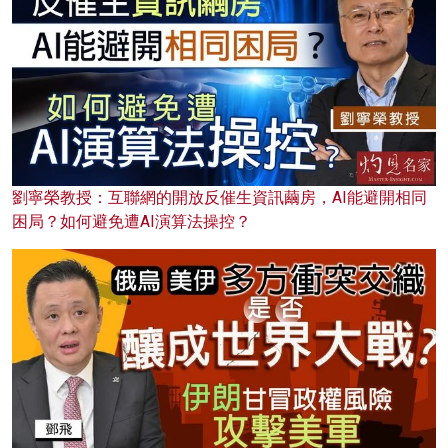
劉寧榮教授：互聯網的開放反催生資訊繭房，AI能避開相同
困局？如何避免遭AI演算法操控？