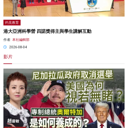
灼見教育
港大亞洲科學營 四諾獎得主與學生講解互動
作者:
本社編輯部
2026-08-04
影片