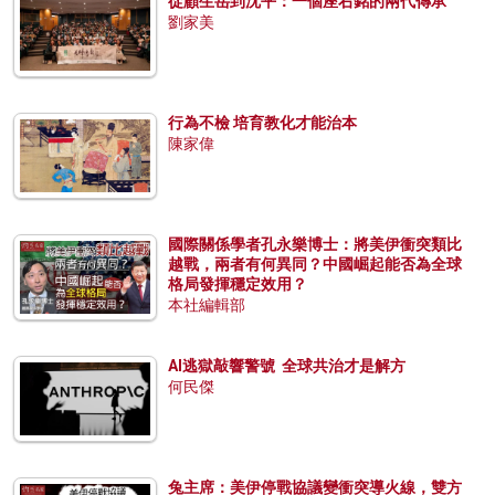
從顧生岳到沈平：一個座右銘的兩代傳承
劉家美
行為不檢 培育教化才能治本
陳家偉
國際關係學者孔永樂博士：將美伊衝突類比
越戰，兩者有何異同？中國崛起能否為全球
格局發揮穩定效用？
本社編輯部
AI逃獄敲響警號 全球共治才是解方
何民傑
兔主席：美伊停戰協議變衝突導火線，雙方