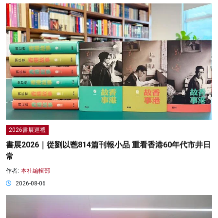
2026書展巡禮
書展2026｜從劉以鬯814篇刊報小品 重看香港60年代市井日
常
作者:
本社編輯部
2026-08-06