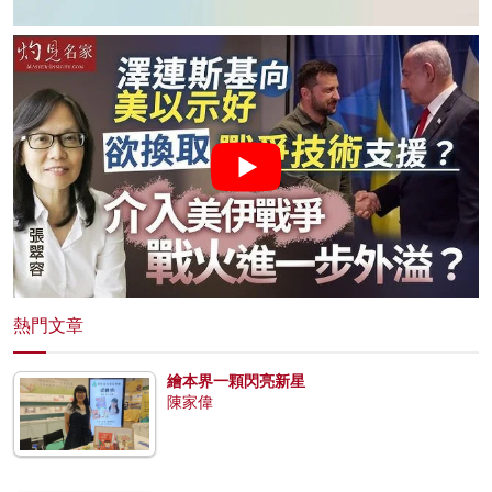
熱門文章
繪本界一顆閃亮新星
陳家偉