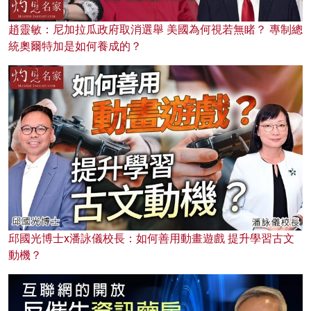
趙靈敏：尼加拉瓜政府取消選舉 美國為何視若無睹？ 專制總
統奧爾特加是如何養成的？
邱國光博士x潘詠儀校長：如何善用動畫遊戲 提升學習古文
動機？