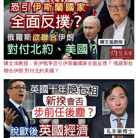
陳文鴻教授：美伊戰爭恐引伊斯蘭國家全面反撲？ 俄羅斯欲
聯合伊朗 對付北約美國？