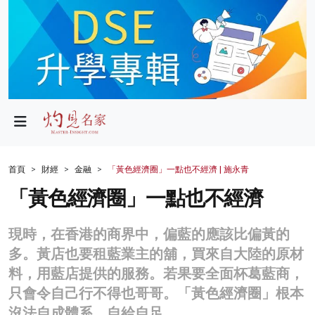
政局
教育
文化
財經
首頁
財經
金融
「黃色經濟圈」一點也不經濟 | 施永青
生活
「黃色經濟圈」一點也不經濟
健康
現時，在香港的商界中，偏藍的應該比偏黃的
商業
多。黃店也要租藍業主的舖，買來自大陸的原材
料，用藍店提供的服務。若果要全面杯葛藍商，
科技
只會令自己行不得也哥哥。「黃色經濟圈」根本
影片
沒法自成體系，自給自足。