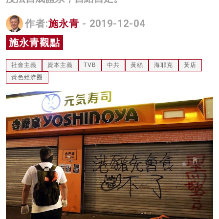
名家榜
作者:
施永青
- 2019-12-04
灼見活動
施永青觀點
關於我們
社會主義
資本主義
TVB
中共
黃絲
海耶克
黃店
黃色經濟圈