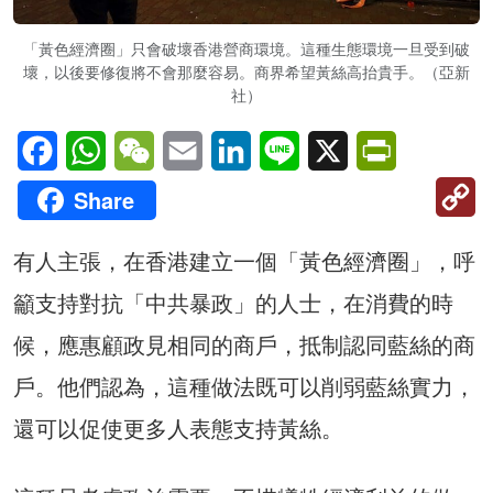
「黃色經濟圈」只會破壞香港營商環境。這種生態環境一旦受到破
壞，以後要修復將不會那麼容易。商界希望黃絲高抬貴手。（亞新
社）
Facebook
WhatsApp
WeChat
Email
LinkedIn
Line
X
PrintFriendl
C
Share
Li
有人主張，在香港建立一個「黃色經濟圈」，呼
籲支持對抗「中共暴政」的人士，在消費的時
候，應惠顧政見相同的商戶，抵制認同藍絲的商
戶。他們認為，這種做法既可以削弱藍絲實力，
還可以促使更多人表態支持黃絲。