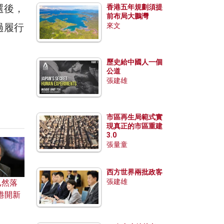
選後，
香港五年規劃須提
前布局大鵬灣
過履行
來文
歷史給中國人一個
公道
張建雄
市區再生局範式實
現真正的市區重建
3.0
張量童
西方世界兩批政客
張建雄
已然落
港開新