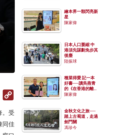
繪本界一顆閃亮新
星
陳家偉
日本人口萎縮 中
港須先謀劃免步其
後塵
陸振球
種菜得愛 記一本
）
好書──讀吳燕青
的《在香港的離島
Copy
種菜》
陳家偉
Link
金秋文化之旅──
鋒。受
踏上古蜀道，走過
劍門關
陳同佳
馮珍今