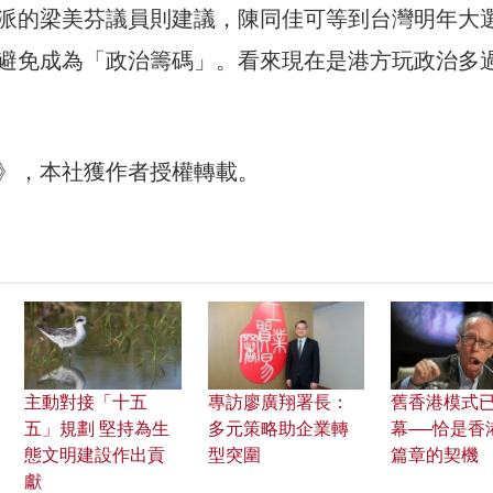
派的梁美芬議員則建議，陳同佳可等到台灣明年大
避免成為「政治籌碼」。看來現在是港方玩政治多
30》，本社獲作者授權轉載。
主動對接「十五
專訪廖廣翔署長：
舊香港模式
五」規劃 堅持為生
多元策略助企業轉
幕──恰是香
態文明建設作出貢
型突圍
篇章的契機
獻