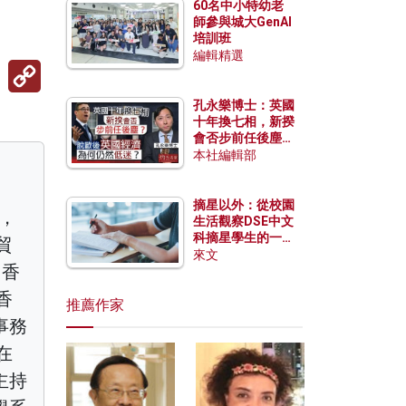
60名中小特幼老
師參與城大GenAI
培訓班
編輯精選
Copy
Link
孔永樂博士：英國
十年換七相，新揆
會否步前任後塵？
脫歐後英國經濟為
本社編輯部
何仍然低迷？
摘星以外：從校園
濟，
生活觀察DSE中文
科摘星學生的一點
貿
特質
來文
）香
香
推薦作家
事務
在
主持