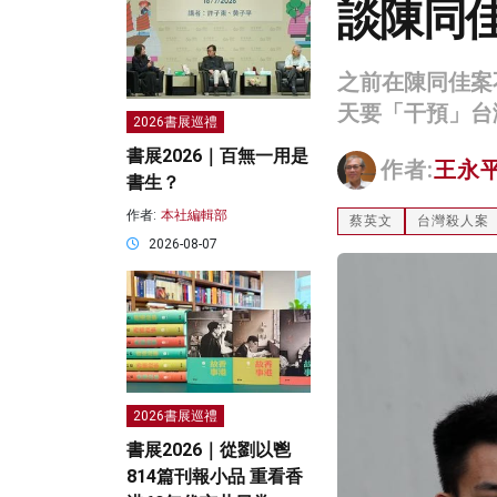
談陳同
之前在陳同佳案
天要「干預」台
2026書展巡禮
書展2026｜百無一用是
作者:
王永
書生？
作者:
本社編輯部
蔡英文
台灣殺人案
2026-08-07
2026書展巡禮
書展2026｜從劉以鬯
814篇刊報小品 重看香