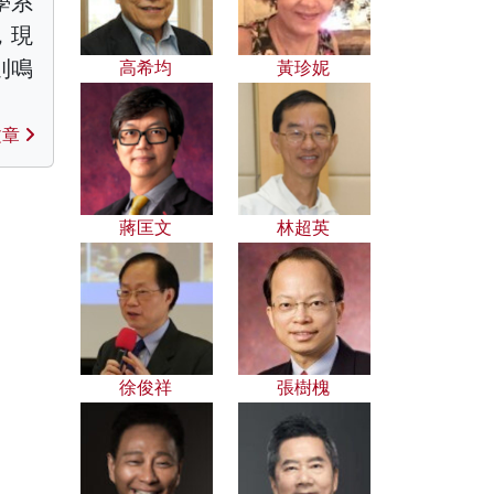
學系
，現
則鳴
高希均
黃珍妮
文章
蔣匡文
林超英
徐俊祥
張樹槐