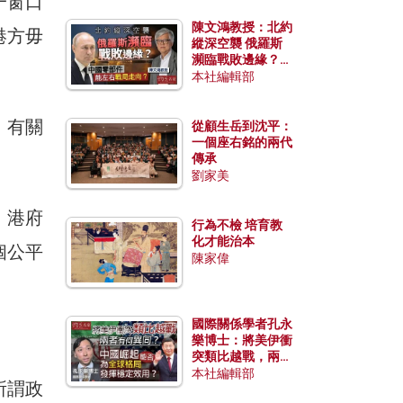
一窗口
陳文鴻教授：北約
港方毋
縱深空襲 俄羅斯
瀕臨戰敗邊緣？中
國零部件能左右戰
本社編輯部
局走向？
，有關
從顧生岳到沈平：
一個座右銘的兩代
傳承
劉家美
。港府
行為不檢 培育教
化才能治本
個公平
陳家偉
國際關係學者孔永
樂博士：將美伊衝
突類比越戰，兩者
有何異同？中國崛
本社編輯部
所謂政
起能否為全球格局