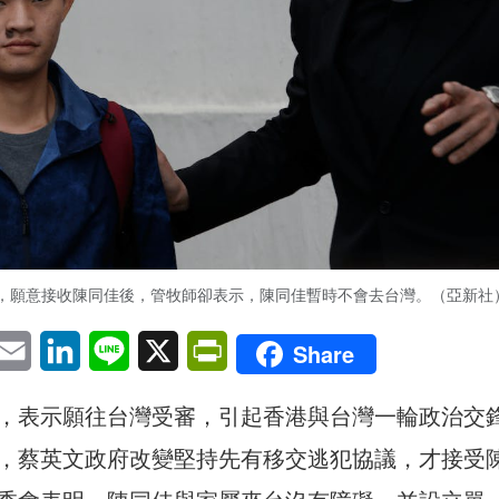
，願意接收陳同佳後，管牧師卻表示，陳同佳暫時不會去台灣。（亞新社
pp
eChat
Email
LinkedIn
Line
X
PrintFriendly
Share
，表示願往台灣受審，引起香港與台灣一輪政治交
，蔡英文政府改變堅持先有移交逃犯協議，才接受