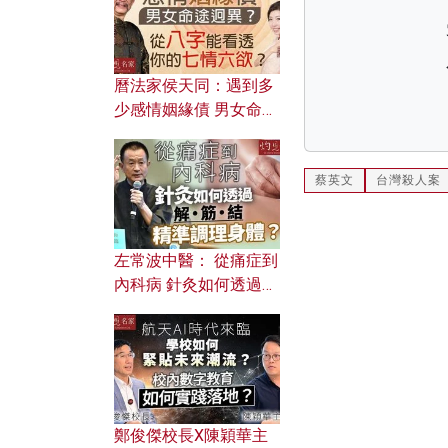
曆法家侯天同：遇到多
少感情姻緣債 男女命途
迥異？ 從八字能看透你
的七情六欲？
蔡英文
台灣殺人案
左常波中醫： 從痛症到
內科病 針灸如何透過解
筋結 精準調理身體？
鄭俊傑校長X陳穎華主