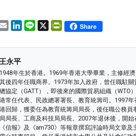
pp
eChat
Email
LinkedIn
Line
X
PrintFriendly
Share
王永平
1948年生於香港。1969年香港大學畢業，主修經
其後四年任職商界。1973年加入政府，曾任職駐關
總協定（GATT），即後來的國際貿易組織（WTO
港常任代表、民政總署署長、教育統籌司。1997年
港回歸，獲委任為教育統籌局局長，後任職公務員
局局長、工商及科技局局長。2007年退休後，開始
《信報》及《am730》等報章撰寫評論時局文章及