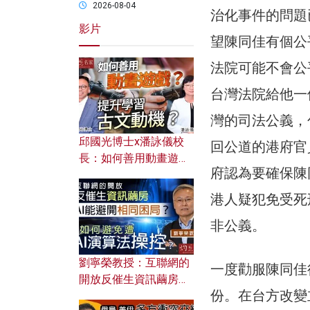
2026-08-04
治化事件的問題
影片
望陳同佳有個公
法院可能不會公
台灣法院給他一
灣的司法公義，
邱國光博士x潘詠儀校
回公道的港府官
長：如何善用動畫遊戲
府認為要確保陳
提升學習古文動機？
港人疑犯免受死
非公義。
劉寧榮教授：互聯網的
一度勸服陳同佳
開放反催生資訊繭房，
份。在台方改變
AI能避開相同困局？如