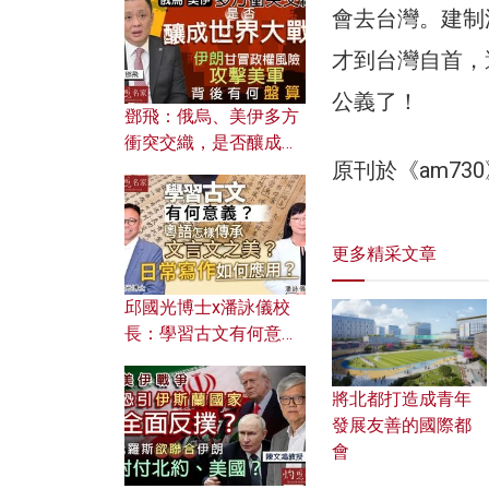
何避免遭AI演算法操
會去台灣。建制
控？
才到台灣自首，
公義了！
鄧飛：俄烏、美伊多方
衝突交織，是否釀成世
原刊於《am7
界大戰？ 伊朗甘冒政權
風險攻擊美軍，背後有
何盤算？
更多精采文章
邱國光博士x潘詠儀校
長：學習古文有何意
義？ 粵語怎樣傳承文言
文之美？ 日常寫作如何
將北都打造成青年
應用？
發展友善的國際都
會