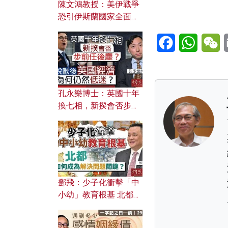
陳文鴻教授：美伊戰爭
恐引伊斯蘭國家全面反
撲？ 俄羅斯欲聯合伊朗
Facebook
WhatsA
W
對付北約美國？
孔永樂博士：英國十年
換七相，新揆會否步前
任後塵？脫歐後英國經
濟為何仍然低迷？
鄧飛：少子化衝擊「中
小幼」教育根基 北都如
何成為解決問題關鍵？