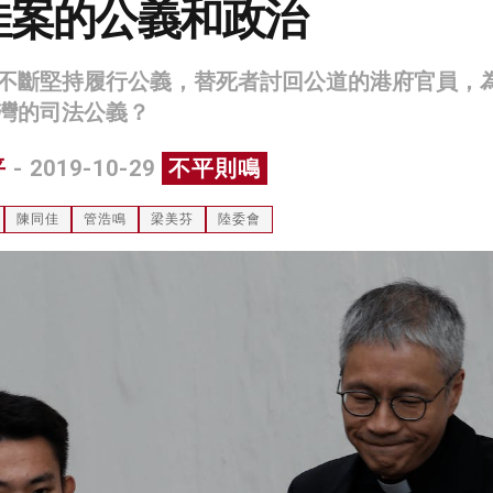
佳案的公義和政治
不斷堅持履行公義，替死者討回公道的港府官員，
灣的司法公義？
平
- 2019-10-29
不平則鳴
陳同佳
管浩鳴
梁美芬
陸委會