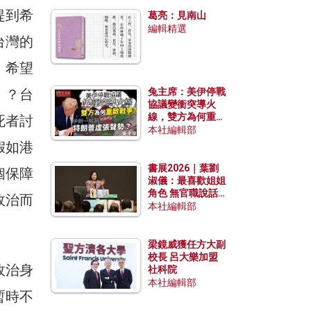
發揮穩定效用？
提到希
葛亮：見南山
編輯精選
台灣的
，希望
）？台
兔主席：美伊停戰
協議變衝突導火
線，雙方為何重啟
死者討
戰爭？伊朗一早洞
本社編輯部
悉特朗普虛張聲
假如港
勢？
書展2026｜葉劉
個保障
淑儀：最喜歡姐姐
角色 無官職說話
政治而
包袱少
本社編輯部
梁鏡威獲任方大副
校長 呂大樂加盟
政治身
社科院
本社編輯部
暫時不