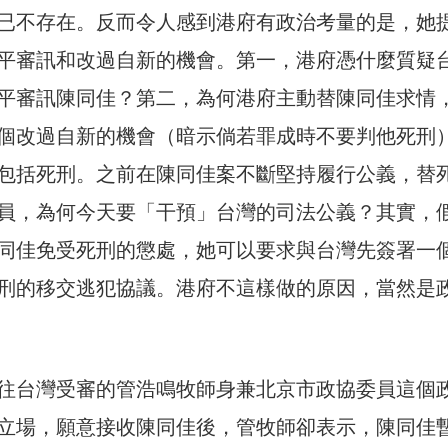
已不存在。反而令人感到港府有政治考量的是，她
平審訊和改過自新的機會。第一，港府憑什麼質疑
平審訊陳同佳？第二，為何港府主動替陳同佳求情
個改過自新的機會（暗示倘若罪成時不要判他死刑
包括死刑。之前在陳同佳案不斷堅持履行公義，替
員，為何今天要「干預」台灣的司法公義？其實，
同佳免受死刑的懲處，她可以要求與台灣先簽署一
刑的移交逃犯協議。港府不這樣做的原因，當然是
往台灣受審的管浩鳴牧師身兼北京市政協委員這個
立場，願意接收陳同佳後，管牧師卻表示，陳同佳