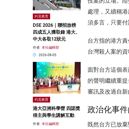
投案的立場。陸
處理，又續稱港
灼見教育
須多言，只要付
DSE 2026｜聯招放榜
四成五人獲取錄 港大、
中大各取12狀元
台方指的港方責
作者:
本社編輯部
台灣殺人案的資
2026-08-05
面對台方這個表
的聲明繼續重提
審訊及改過自新
灼見教育
政治化事件
港大亞洲科學營 四諾獎
得主與學生講解互動
既然台方已放棄
作者:
本社編輯部