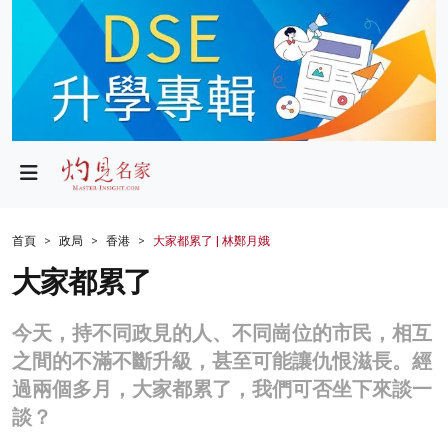
政局
教育
文化
財經
首頁
政局
香港
大家都累了 | 林鄭月娥
生活
大家都累了
健康
今天，持不同政見的人、不同崗位的市民，相互
商業
之間的不滿不斷升級，甚至可能讓仇恨滋長。經
過兩個多月，大家都累了，我們可否坐下來談一
科技
談？
影片