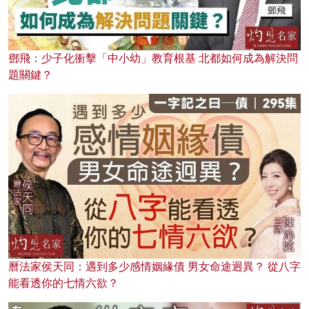
鄧飛：少子化衝擊「中小幼」教育根基 北都如何成為解決問
題關鍵？
曆法家侯天同：遇到多少感情姻緣債 男女命途迥異？ 從八字
能看透你的七情六欲？