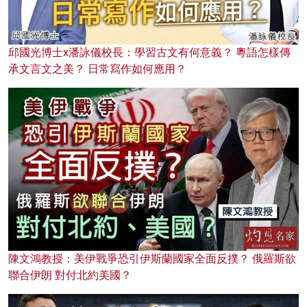
邱國光博士x潘詠儀校長：學習古文有何意義？ 粵語怎樣傳
承文言文之美？ 日常寫作如何應用？
陳文鴻教授：美伊戰爭恐引伊斯蘭國家全面反撲？ 俄羅斯欲
聯合伊朗 對付北約美國？