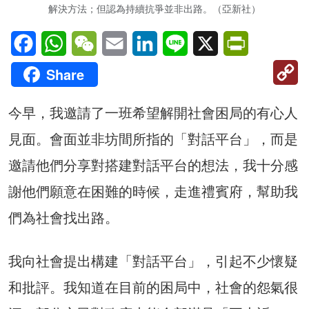
解決方法；但認為持續抗爭並非出路。（亞新社）
Facebook
WhatsApp
WeChat
Email
LinkedIn
Line
X
PrintFriendl
C
Share
Li
今早，我邀請了一班希望解開社會困局的有心人
見面。會面並非坊間所指的「對話平台」，而是
邀請他們分享對搭建對話平台的想法，我十分感
謝他們願意在困難的時候，走進禮賓府，幫助我
們為社會找出路。
我向社會提出構建「對話平台」，引起不少懷疑
和批評。我知道在目前的困局中，社會的怨氣很