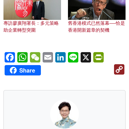
專訪廖廣翔署長：多元策略
舊香港模式已然落幕──恰是
助企業轉型突圍
香港開新篇章的契機
Facebook
WhatsApp
WeChat
Email
LinkedIn
Line
X
PrintFriendl
C
Share
Li