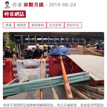
作者:
林鄭月娥
- 2019-08-24
名家榜
特首網誌
灼見活動
溝通
禮賓府
逃犯條例
五大訴求
對話平台
關於我們
特首不期望對話能夠輕易解開死結，停止示威衝突，或者提供問題的