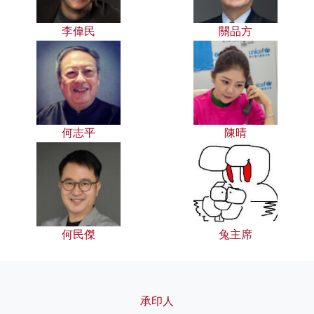
李偉民
關品方
何志平
陳晴
何民傑
兔主席
承印人