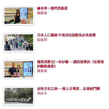
繪本界一顆閃亮新星
陳家偉
日本人口萎縮 中港須先謀劃免步其後塵
陸振球
種菜得愛 記一本好書──讀吳燕青的《在香港
的離島種菜》
陳家偉
金秋文化之旅──踏上古蜀道，走過劍門關
馮珍今