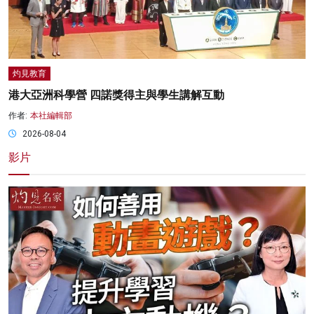
灼見教育
港大亞洲科學營 四諾獎得主與學生講解互動
作者:
本社編輯部
2026-08-04
影片