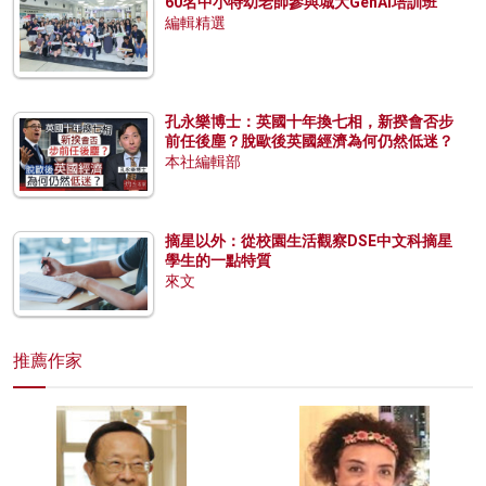
60名中小特幼老師參與城大GenAI培訓班
編輯精選
孔永樂博士：英國十年換七相，新揆會否步
前任後塵？脫歐後英國經濟為何仍然低迷？
本社編輯部
摘星以外：從校園生活觀察DSE中文科摘星
學生的一點特質
來文
推薦作家