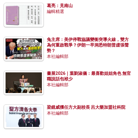
葛亮：見南山
編輯精選
兔主席：美伊停戰協議變衝突導火線，雙方
為何重啟戰爭？伊朗一早洞悉特朗普虛張聲
勢？
本社編輯部
書展2026｜葉劉淑儀：最喜歡姐姐角色 無官
職說話包袱少
本社編輯部
梁鏡威獲任方大副校長 呂大樂加盟社科院
本社編輯部