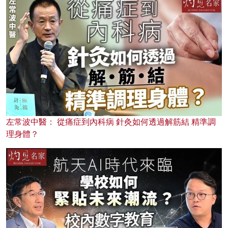
左常波中醫： 從痛症到內科病 針灸如何透過解筋結 精準調
理身體？