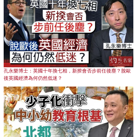
孔永樂博士：英國十年換七相，新揆會否步前任後塵？脫歐
後英國經濟為何仍然低迷？