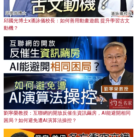
邱國光博士x潘詠儀校長：如何善用動畫遊戲 提升學習古文
動機？
劉寧榮教授：互聯網的開放反催生資訊繭房，AI能避開相同
困局？如何避免遭AI演算法操控？