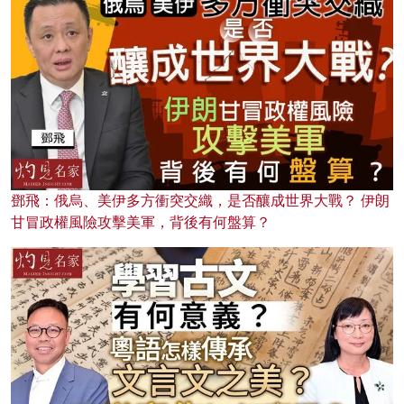
鄧飛：俄烏、美伊多方衝突交織，是否釀成世界大戰？ 伊朗
甘冒政權風險攻擊美軍，背後有何盤算？