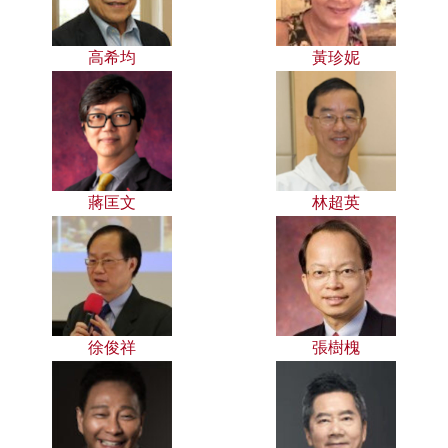
高希均
黃珍妮
蔣匡文
林超英
徐俊祥
張樹槐